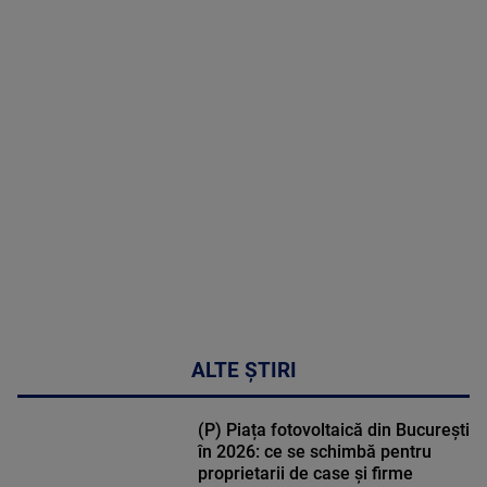
2026
MAI
MULTE
DETALII
50:53
ALTE ȘTIRI
(P) Piața fotovoltaică din București
în 2026: ce se schimbă pentru
proprietarii de case și firme