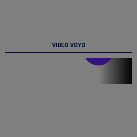
VIDEO VOYO
Stirile PRO TV
Stirile PRO
TV # 13.00 -
07 August