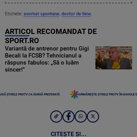
Etichete:
avorturi spontane
,
doctor de bine
,
ARTICOL RECOMANDAT DE
SPORT.RO
Variantă de antrenor pentru Gigi
Becali la FCSB? Tehnicianul a
răspuns fabulos: „Să o luăm
sincer!”
UGĂ ȘTIRILE PROTV CA SURSĂ PREFERATĂ
URMĂREȘTE ȘTIRILE PROTV ÎN GOOGLE 
CITEȘTE ȘI...