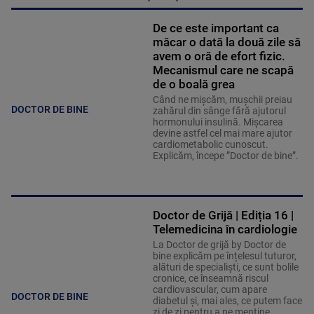
De ce este important ca
măcar o dată la două zile să
avem o oră de efort fizic.
Mecanismul care ne scapă
de o boală grea
Când ne mișcăm, mușchii preiau
DOCTOR DE BINE
zahărul din sânge fără ajutorul
hormonului insulină. Mișcarea
devine astfel cel mai mare ajutor
cardiometabolic cunoscut.
Explicăm, începe ”Doctor de bine”.
Doctor de Grijă | Ediția 16 |
Telemedicina în cardiologie
La Doctor de grijă by Doctor de
bine explicăm pe înțelesul tuturor,
alături de specialiști, ce sunt bolile
cronice, ce înseamnă riscul
cardiovascular, cum apare
DOCTOR DE BINE
diabetul și, mai ales, ce putem face
zi de zi pentru a ne menține