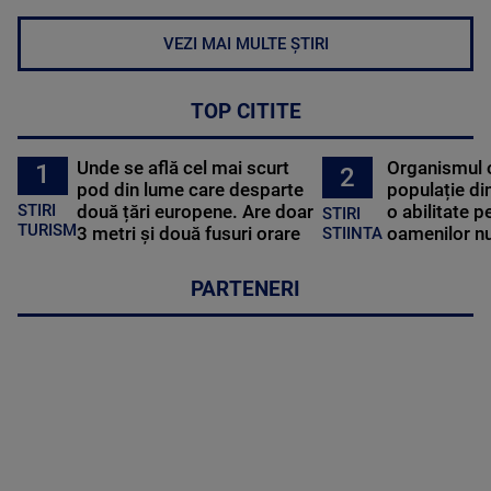
VEZI MAI MULTE ȘTIRI
TOP CITITE
Unde se află cel mai scurt
Organismul 
1
2
pod din lume care desparte
populație di
STIRI
două țări europene. Are doar
o abilitate p
STIRI
TURISM
3 metri și două fusuri orare
oamenilor nu
STIINTA
PARTENERI