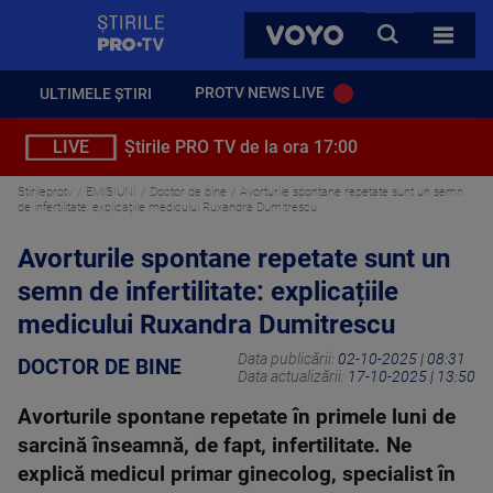
StirilePROTV
CAUTA
VOYO
TOATE 
PROTV NEWS LIVE
ULTIMELE ȘTIRI
LIVE
Știrile PRO TV de la ora 17:00
Stirileprotv
EMISIUNI
Doctor de bine
Avorturile spontane repetate sunt un semn
de infertilitate: explicațiile medicului Ruxandra Dumitrescu
Avorturile spontane repetate sunt un
semn de infertilitate: explicațiile
medicului Ruxandra Dumitrescu
Data publicării:
02-10-2025 | 08:31
DOCTOR DE BINE
Data actualizării:
17-10-2025 | 13:50
Avorturile spontane repetate în primele luni de
sarcină înseamnă, de fapt, infertilitate. Ne
explică medicul primar ginecolog, specialist în