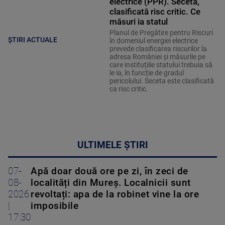
electrice (PPR). Seceta,
clasificată risc critic. Ce
măsuri ia statul
Planul de Pregătire pentru Riscuri
ȘTIRI ACTUALE
în domeniul energiei electrice
prevede clasificarea riscurilor la
adresa României și măsurile pe
care instituțiile statului trebuia să
le ia, în funcție de gradul
pericolului. Seceta este clasificată
ca risc critic.
ULTIMELE ȘTIRI
07-
Apă doar două ore pe zi, în zeci de
08-
localități din Mureș. Localnicii sunt
2026
revoltați: apa de la robinet vine la ore
|
imposibile
17:30