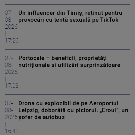
07-
Un influencer din Timiș, reținut pentru
08-
provocări cu tentă sexuală pe TikTok
2026
|
17:26
07-
Portocale – beneficii, proprietăți
08-
nutriționale și utilizări surprinzătoare
2026
|
17:03
07-
Drona cu explozibil de pe Aeroportul
08-
Leipzig, doborâtă cu piciorul. „Eroul”, un
2026
șofer de autobuz
|
16:41