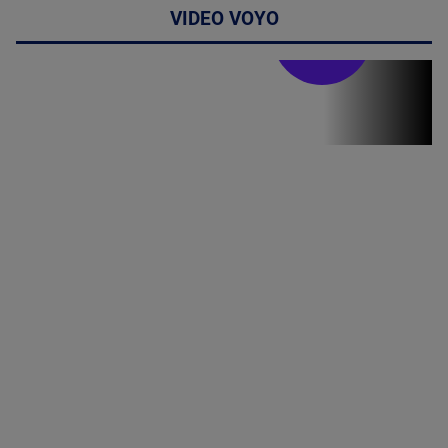
VIDEO VOYO
Stirile PRO TV
Stirile PRO
TV # 19.00 -
06 August
2026
MAI
MULTE
DETALII