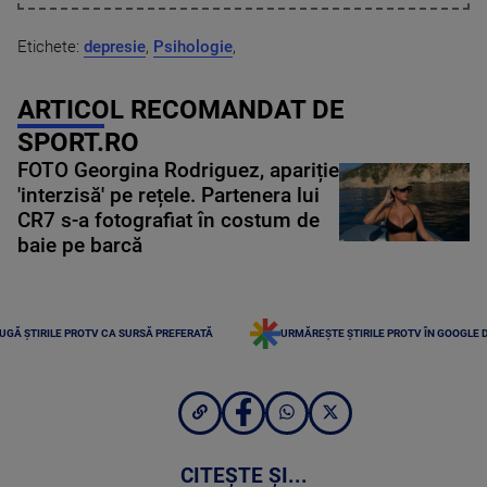
Etichete:
depresie
,
Psihologie
,
ARTICOL RECOMANDAT DE
SPORT.RO
FOTO Georgina Rodriguez, apariție
'interzisă' pe rețele. Partenera lui
CR7 s-a fotografiat în costum de
baie pe barcă
UGĂ ȘTIRILE PROTV CA SURSĂ PREFERATĂ
URMĂREȘTE ȘTIRILE PROTV ÎN GOOGLE 
CITEȘTE ȘI...