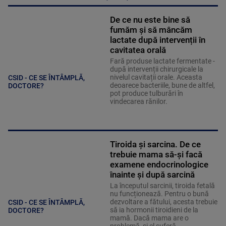
De ce nu este bine să
fumăm și să mâncăm
lactate după intervenții în
cavitatea orală
Fară produse lactate fermentate -
după intervenții chirurgicale la
nivelul cavitații orale. Aceasta
CSID - CE SE ÎNTÂMPLĂ,
deoarece bacteriile, bune de altfel,
DOCTORE?
pot produce tulburări în
vindecarea rănilor.
Tiroida și sarcina. De ce
trebuie mama să-și facă
examene endocrinologice
înainte și după sarcină
La începutul sarcinii, tiroida fetală
nu funcționează. Pentru o bună
dezvoltare a fătului, acesta trebuie
CSID - CE SE ÎNTÂMPLĂ,
să ia hormonii tiroidieni de la
DOCTORE?
mamă. Dacă mama are o
problemă, și el suferă.