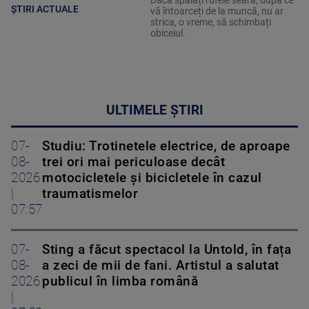
ȘTIRI ACTUALE
vă întoarceți de la muncă, nu ar
strica, o vreme, să schimbați
obiceiul.
ULTIMELE ȘTIRI
07-
Studiu: Trotinetele electrice, de aproape
08-
trei ori mai periculoase decât
2026
motocicletele și bicicletele în cazul
|
traumatismelor
07:57
07-
Sting a făcut spectacol la Untold, în fața
08-
a zeci de mii de fani. Artistul a salutat
2026
publicul în limba română
|