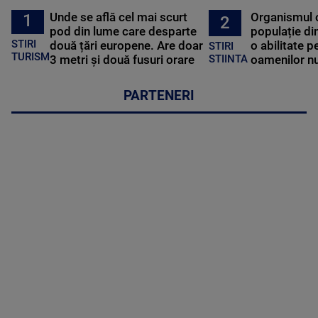
Unde se află cel mai scurt
Organismul 
1
2
pod din lume care desparte
populație di
STIRI
două țări europene. Are doar
o abilitate p
STIRI
TURISM
3 metri și două fusuri orare
oamenilor nu
STIINTA
PARTENERI