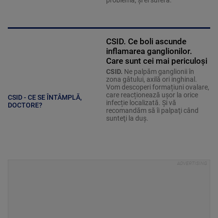
CSID. Ce boli ascunde
inflamarea ganglionilor.
Care sunt cei mai periculoși
CSID.
Ne palpăm ganglionii în
zona gâtului, axilă ori inghinal.
Vom descoperi formațiuni ovalare,
care reacționează ușor la orice
CSID - CE SE ÎNTÂMPLĂ,
infecție localizată. Şi vă
DOCTORE?
recomandăm să îi palpaţi când
sunteţi la duş.