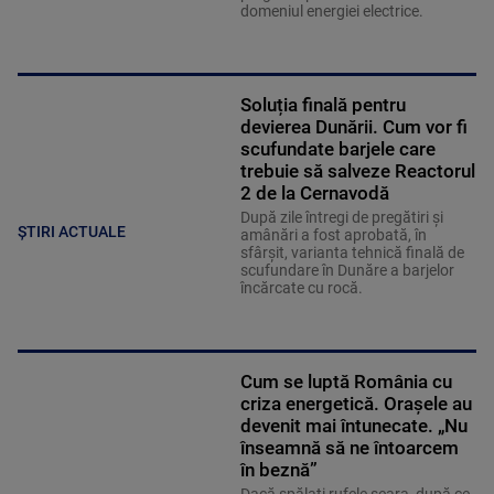
domeniul energiei electrice.
Soluția finală pentru
devierea Dunării. Cum vor fi
scufundate barjele care
trebuie să salveze Reactorul
2 de la Cernavodă
După zile întregi de pregătiri și
ȘTIRI ACTUALE
amânări a fost aprobată, în
sfârșit, varianta tehnică finală de
scufundare în Dunăre a barjelor
încărcate cu rocă.
Cum se luptă România cu
criza energetică. Orașele au
devenit mai întunecate. „Nu
înseamnă să ne întoarcem
în beznă”
Dacă spălați rufele seara, după ce