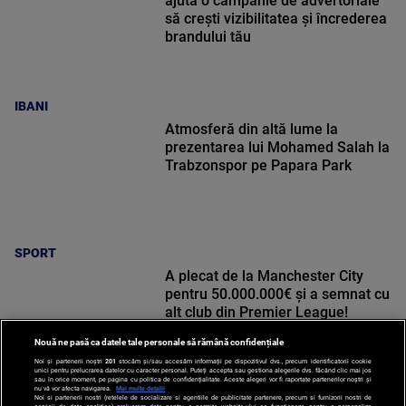
ajută o campanie de advertoriale
să crești vizibilitatea și încrederea
brandului tău
IBANI
Atmosferă din altă lume la
prezentarea lui Mohamed Salah la
Trabzonspor pe Papara Park
SPORT
A plecat de la Manchester City
pentru 50.000.000€ și a semnat cu
alt club din Premier League!
Nouă ne pasă ca datele tale personale să rămână confidențiale
Noi și partenerii noștri
201
stocăm și/sau accesăm informații pe dispozitivul dvs., precum identificatorii cookie
unici pentru prelucrarea datelor cu caracter personal. Puteți accepta sau gestiona alegerile dvs. făcând clic mai jos
sau în orice moment, pe pagina cu politica de confidențialitate. Aceste alegeri vor fi raportate partenerilor noștri și
nu vă vor afecta navigarea.
Mai multe detalii
SPORT
Noi si partenerii nostri (retelele de socializare si agentiile de publicitate partenere, precum si furnizorii nostri de