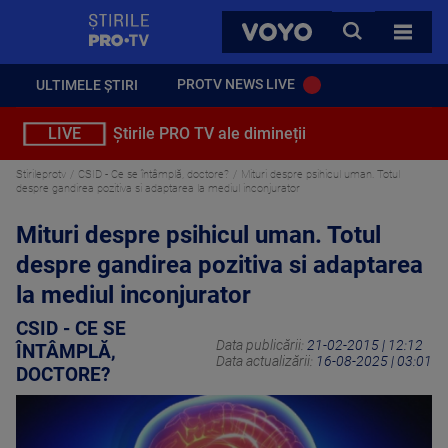
StirilePROTV
CAUTA
VOYO
TOATE 
PROTV NEWS LIVE
ULTIMELE ȘTIRI
LIVE
Știrile PRO TV ale dimineții
Stirileprotv
CSID - Ce se întâmplă, doctore?
Mituri despre psihicul uman. Totul
despre gandirea pozitiva si adaptarea la mediul inconjurator
Mituri despre psihicul uman. Totul
despre gandirea pozitiva si adaptarea
la mediul inconjurator
CSID - CE SE
Data publicării:
21-02-2015 | 12:12
ÎNTÂMPLĂ,
Data actualizării:
16-08-2025 | 03:01
DOCTORE?