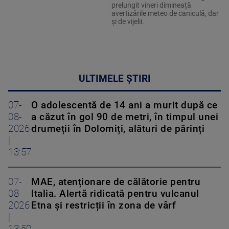
prelungit vineri dimineață
avertizările meteo de caniculă, dar
și de vijelii.
ULTIMELE ȘTIRI
07-
O adolescentă de 14 ani a murit după ce
08-
a căzut în gol 90 de metri, în timpul unei
2026
drumeții în Dolomiți, alături de părinți
|
13:57
07-
MAE, atenționare de călătorie pentru
08-
Italia. Alertă ridicată pentru vulcanul
2026
Etna și restricții în zona de vârf
|
13:50