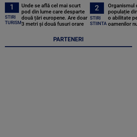
Unde se află cel mai scurt
Organismul 
1
2
pod din lume care desparte
populație di
STIRI
două țări europene. Are doar
o abilitate p
STIRI
TURISM
3 metri și două fusuri orare
oamenilor nu
STIINTA
PARTENERI