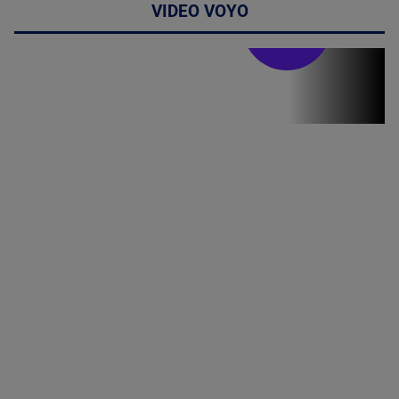
VIDEO VOYO
Doctor de
bine
(P) Terapia
hormonală în
menopauză
poate
corecta
sindromul
cardio-