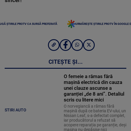
sincer!”
UGĂ ȘTIRILE PROTV CA SURSĂ PREFERATĂ
URMĂREȘTE ȘTIRILE PROTV ÎN GOOGLE 
CITEȘTE ȘI...
O femeie a rămas fără
mașină electrică din cauza
unei clauze ascunse a
garanției „de 8 ani”. Detaliul
scris cu litere mici
O norvegiancă a rămas fără
STIRI AUTO
mașină după ce bateria EV-ului, un
Nissan Leaf, s-a defectat complet,
iar producătorul a refuzat să
acopere reparația pe garanție, deși
mașina nu depășise nici