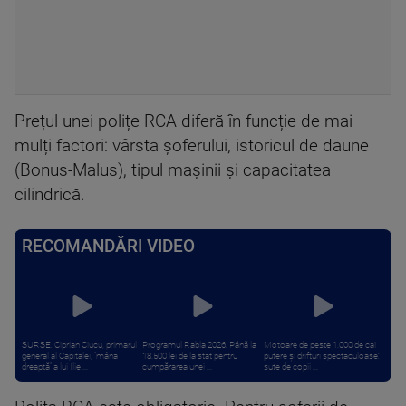
Prețul unei polițe RCA diferă în funcție de mai
mulți factori: vârsta șoferului, istoricul de daune
(Bonus-Malus), tipul mașinii și capacitatea
cilindrică.
RECOMANDĂRI VIDEO
SURSE: Ciprian Ciucu, primarul
Programul Rabla 2026: Până la
Motoare de peste 1.000 de cai
general al Capitalei, ”mâna
18.500 lei de la stat pentru
putere și drifturi spectaculoase:
dreaptă” a lui Ilie ...
cumpărarea unei ...
sute de copii ...