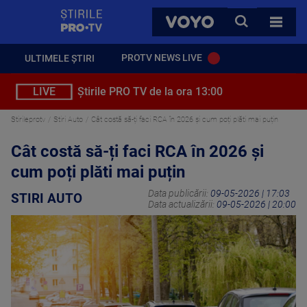
StirilePROTV
CAUTA
VOYO
TOATE 
PROTV NEWS LIVE
ULTIMELE ȘTIRI
LIVE
Știrile PRO TV de la ora 13:00
Stirileprotv
Stiri Auto
Cât costă să-ți faci RCA în 2026 și cum poți plăti mai puțin
Cât costă să-ți faci RCA în 2026 și
cum poți plăti mai puțin
Data publicării:
09-05-2026 | 17:03
STIRI AUTO
Data actualizării:
09-05-2026 | 20:00