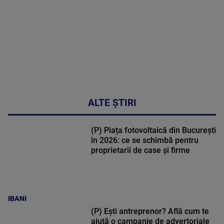
metabolic
MAI
MULTE
DETALII
17:46
ALTE ȘTIRI
(P) Piața fotovoltaică din București
în 2026: ce se schimbă pentru
proprietarii de case și firme
IBANI
(P) Ești antreprenor? Află cum te
ajută o campanie de advertoriale