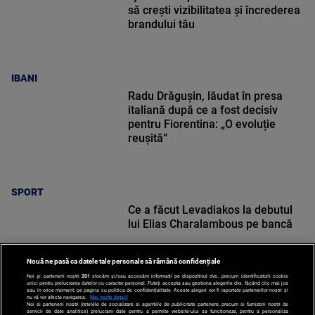
să crești vizibilitatea și încrederea
brandului tău
IBANI
Radu Drăgușin, lăudat în presa
italiană după ce a fost decisiv
pentru Fiorentina: „O evoluție
reușită”
SPORT
Ce a făcut Levadiakos la debutul
lui Elias Charalambous pe bancă
Nouă ne pasă ca datele tale personale să rămână confidențiale
Noi și partenerii noștri
201
stocăm și/sau accesăm informații pe dispozitivul dvs., precum identificatorii cookie
unici pentru prelucrarea datelor cu caracter personal. Puteți accepta sau gestiona alegerile dvs. făcând clic mai jos
sau în orice moment, pe pagina cu politica de confidențialitate. Aceste alegeri vor fi raportate partenerilor noștri și
nu vă vor afecta navigarea.
Mai multe detalii
SPORT
Noi si partenerii nostri (retelele de socializare si agentiile de publicitate partenere, precum si furnizorii nostri de
servicii de date analitice) prelucram date pentru a permite website-ului sa functioneze, pentru a personaliza