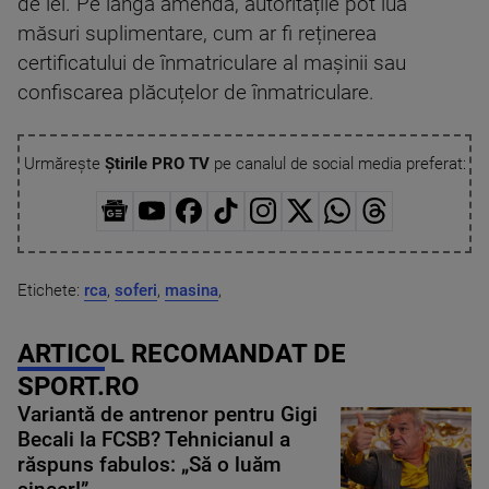
de lei. Pe lângă amendă, autoritățile pot lua
măsuri suplimentare, cum ar fi reținerea
certificatului de înmatriculare al mașinii sau
confiscarea plăcuțelor de înmatriculare.
Urmărește
Știrile PRO TV
pe canalul de social media preferat:
Etichete:
rca
,
soferi
,
masina
,
ARTICOL RECOMANDAT DE
SPORT.RO
Variantă de antrenor pentru Gigi
Becali la FCSB? Tehnicianul a
răspuns fabulos: „Să o luăm