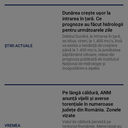
Dunărea crește ușor la
intrarea în țară. Ce
prognoze au făcut hidrologii
pentru următoarele zile
Debitul Dunării, la intrarea în ţară,
se situa, vineri, la 1.400 mc/s, însă
va exista o tendinţă de creştere
ȘTIRI ACTUALE
până la 1.450 mc/s, la jumătatea
săptămânii viitoare, reiese din
prognoza publicată de Institutul
Naţional de Hidrologie şi
Gospodărire a Apelor.
Pe lângă căldură, ANM
anunță vijelii și averse
torențiale în numeroase
județe din România. Zonele
vizate
Valul de căldură persistă pe
VREMEA
teritoriul României. Meterologii au