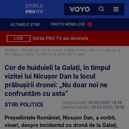
StirilePROTV
CAUTA
VOYO
TOATE 
PROTV NEWS LIVE
ULTIMELE ȘTIRI
LIVE
Știrile PRO TV ale dimineții
Stirileprotv
Stiri Politice
Cor de huiduieli la Galați, în timpul vizitei lui Nicușor Dan la
locul prăbușirii dronei: „Nu doar noi ne confruntăm cu asta”
Cor de huiduieli la Galați, în timpul
vizitei lui Nicușor Dan la locul
prăbușirii dronei: „Nu doar noi ne
confruntăm cu asta”
Data publicării:
29-05-2026 | 18:58
STIRI POLITICE
Data actualizării:
29-05-2026 | 18:58
Președintele României, Nicușor Dan, a vorbit,
vineri, despre incidentul cu dronă de la Galați,