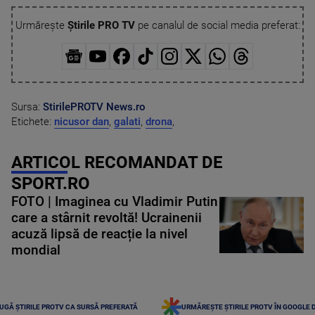
Urmărește
Știrile PRO TV
pe canalul de social media preferat:
Sursa:
StirilePROTV
News.ro
Etichete:
nicusor dan
,
galati
,
drona
,
ARTICOL RECOMANDAT DE
SPORT.RO
FOTO | Imaginea cu Vladimir Putin
care a stârnit revoltă! Ucrainenii
acuză lipsă de reacție la nivel
mondial
UGĂ ȘTIRILE PROTV CA SURSĂ PREFERATĂ
URMĂREȘTE ȘTIRILE PROTV ÎN GOOGLE 