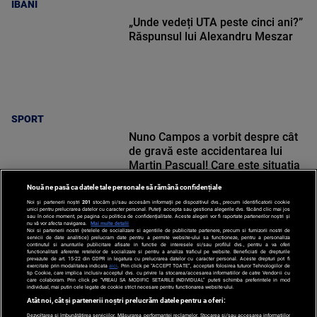
IBANI
„Unde vedeți UTA peste cinci ani?”
Răspunsul lui Alexandru Meszar
SPORT
Nuno Campos a vorbit despre cât
de gravă este accidentarea lui
Martin Pascual! Care este situația
lui Karamoko
Nouă ne pasă ca datele tale personale să rămână confidențiale
Noi și partenerii noștri
201
stocăm și/sau accesăm informații pe dispozitivul dvs., precum identificatorii cookie
unici pentru prelucrarea datelor cu caracter personal. Puteți accepta sau gestiona alegerile dvs. făcând clic mai jos
sau în orice moment, pe pagina cu politica de confidențialitate. Aceste alegeri vor fi raportate partenerilor noștri și
nu vă vor afecta navigarea.
Mai multe detalii
Noi si partenerii nostri (retelele de socializare si agentiile de publicitate partenere, precum si furnizorii nostri de
SPORT
servicii de date analitice) prelucram date pentru a permite website-ului sa functioneze, pentru a personaliza
continutul si anunturile publicitare afisate in functie de interesele si/sau profilul dvs., pentru a va oferi
functionalitati aferente retelelor de socializare si pentru a analiza traficul pe website. Beneficiati de drepturile
prevazute de art. 15-22 din GDPR in legatura cu prelucrarea datelor cu caracter personal. Aceste drepturi pot fi
exercitate prin modalitatea indicata
aici
. Prin click pe “ACCEPT TOATE”, acceptati folosirea tuturor Tehnologiilor de
tip Cookie, care implica inclusiv acceptul dvs. cu privire la stocarea/accesarea informatiilor de catre Vendor-ii cu
care colaboram. Prin click pe “VREAU SA MODIFIC SETARILE INDIVIDUAL” puteti schimba preferintele in mod
individual, mai putin cele legate de cookie strict necesare pentru functionarea website-ului.
Atât noi, cât și partenerii noștri prelucrăm datele pentru a oferi:
Dezvoltarea și îmbunătățirea serviciilor. Măsurarea performanței reclamelor. Stocarea și/sau accesarea informațiilor