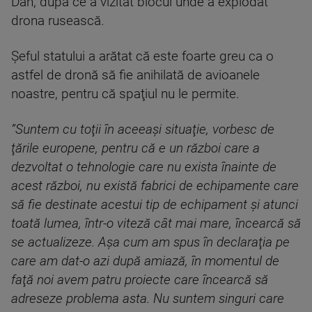
Dan, după ce a vizitat blocul unde a explodat
drona rusească.
Şeful statului a arătat că este foarte greu ca o
astfel de dronă să fie anihilată de avioanele
noastre, pentru că spaţiul nu le permite.
”Suntem cu toţii în aceeaşi situaţie, vorbesc de
ţările europene, pentru că e un război care a
dezvoltat o tehnologie care nu exista înainte de
acest război, nu există fabrici de echipamente care
să fie destinate acestui tip de echipament şi atunci
toată lumea, într-o viteză cât mai mare, încearcă să
se actualizeze. Aşa cum am spus în declaraţia pe
care am dat-o azi după amiază, în momentul de
faţă noi avem patru proiecte care încearcă să
adreseze problema asta. Nu suntem singuri care