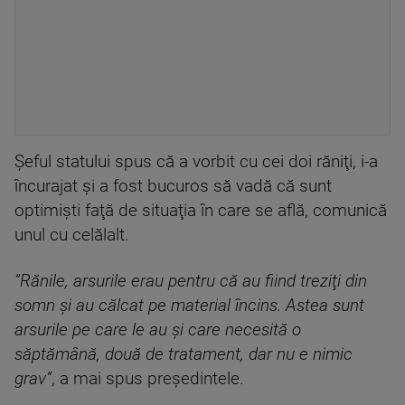
Şeful statului spus că a vorbit cu cei doi răniţi, i-a
încurajat şi a fost bucuros să vadă că sunt
optimişti faţă de situaţia în care se află, comunică
unul cu celălalt.
”Rănile, arsurile erau pentru că au fiind treziţi din
somn şi au călcat pe material încins. Astea sunt
arsurile pe care le au şi care necesită o
săptămână, două de tratament, dar nu e nimic
grav”
, a mai spus preşedintele.