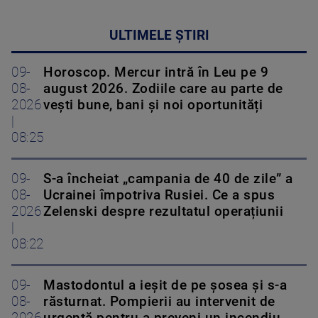
ULTIMELE ȘTIRI
09-
Horoscop. Mercur intră în Leu pe 9
08-
august 2026. Zodiile care au parte de
2026
vești bune, bani și noi oportunități
|
08:25
09-
S-a încheiat „campania de 40 de zile” a
08-
Ucrainei împotriva Rusiei. Ce a spus
2026
Zelenski despre rezultatul operațiunii
|
08:22
09-
Mastodontul a ieșit de pe șosea și s-a
08-
răsturnat. Pompierii au intervenit de
2026
urgență pentru a preveni un incendiu