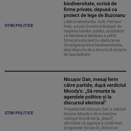
biodiversitate, scrisă de
firme private, depusă ca
proiect de lege de Buzoianu
Liderul senatorilor AUR, Petrișor
STIRI POLITICE
Peiu, acuză Guvernul Bolojan de
risipirea banilor publici, susținând
că Ministerul Mediului a plătit
firme private pentru elaborarea
Strategiei privind biodiversitatea,
deși dispune de o structură proprie
de specialitate.
Nicușor Dan, mesaj ferm
către partide, după verdictul
Moody's: „Să renunțe la
agendele politice şi la
discursul electoral”
Președintele Nicușor Dan a salutat
STIRI POLITICE
decizia Moody’s de a menține
ratingul României la „Baa3”,
afirmând că agenția a confirmat
progresele făcute în ultimul an