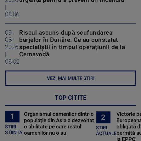
|
08:06
09-
Riscul ascuns după scufundarea
08-
barjelor în Dunăre. Ce au constatat
2026
specialiștii în timpul operațiunii de la
|
Cernavodă
08:02
VEZI MAI MULTE ȘTIRI
TOP CITITE
Organismul oamenilor dintr-o
Victorie p
1
2
populație din Asia a dezvoltat
Europeană
o abilitate pe care restul
obligată d
STIRI
ȘTIRI
oamenilor nu o au
permită au
STIINTA
ACTUALE
la EPPO