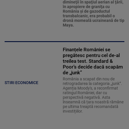
dimineţii în spaţiul aerian al ţării,
în apropiere de graniţa cu
România şi de gazoductul
transbalcanic, era probabil o
dronă momeală ucraineană de tip
Maya.
Finanțele României se
pregătesc pentru cel de-al
treilea test. Standard &
Poor’s decide dacă scapăm
de „junk”
România a scapat din nou de
STIRI ECONOMICE
retrogradarea la categoria „junk”.
Agenția Moody's, a reconfirmat
ratingul României, dar cu
perspectivă negativă. Asta
înseamnă că țara noastră rămâne
pe ultima treaptă recomandată
investițiilor.