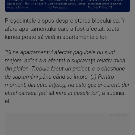
„Nu m-am simțit în viața mea
Trump a explicat de ce nu dă
Ce face Armata Română când
așa de bine” – fanii Two Feet, în
Ucrainei rachete pentru Patriot:
detectează drone la graniță.
extaz la Summer ...
Nici Pentagonul ...
Piloții de F-16 au 15 ...
Preşedintele a spus despre starea blocului că, în
afara apartamentului care a fost afectat, toată
lumea poate să vină în apartamentele lor.
”Şi pe apartamentul afectat pagubele nu sunt
majore, adică s-a afectat o supravaţă relativ mică
din plafon. Trebuie făcut un proiect, e o chestiune
de săptămâni până când se întorc. (..) Pentru
moment, din câte înţeleg, nu este gaz şi curent, dar
altfel oamenii pot să intre în casele lor”
, a subiniat
el.