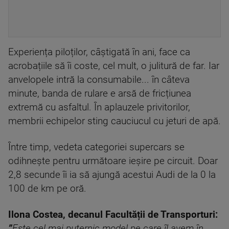
Experiența piloților, câștigată în ani, face ca
acrobațiile să îi coste, cel mult, o julitură de far. Iar
anvelopele intră la consumabile... în câteva
minute, banda de rulare e arsă de fricțiunea
extremă cu asfaltul. În aplauzele privitorilor,
membrii echipelor sting cauciucul cu jeturi de apă.
Între timp, vedeta categoriei supercars se
odihnește pentru următoare ieșire pe circuit. Doar
2,8 secunde îi ia să ajungă acestui Audi de la 0 la
100 de km pe oră.
Ilona Costea, decanul Facultății de Transporturi:
”
Este cel mai puternic model pe care îl avem în