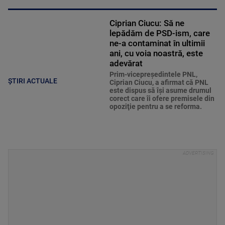
Ciprian Ciucu: Să ne
lepădăm de PSD-ism, care
ne-a contaminat în ultimii
ani, cu voia noastră, este
adevărat
Prim-vicepreşedintele PNL,
ȘTIRI ACTUALE
Ciprian Ciucu, a afirmat că PNL
este dispus să îşi asume drumul
corect care îi ofere premisele din
opoziţie pentru a se reforma.