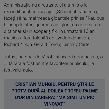
Administrația nu a retras-o, ci a trimis-o la
recondiționat cu mesajul: „Schimbați tapițeria și
faceți să nu mai treacă gloanțele prin ea!” I-au pus
blindaj de titan, geamuri antiglonț groase cât un
dicționar și un acoperiș fix. În următorii 13 ani,
mașina a fost folosită de Lyndon Johnson,
Richard Nixon, Gerald Ford și Jimmy Carter.
Totuși, pe doar două roți- și uneori doar pe una, o
... tânără a fost printre favoritele publicului, la
festivalul auto.
CRISTIAN MUNGIU, PENTRU ȘTIRILE
PROTV, DUPĂ AL DOILEA TROFEU PALME
D'OR DIN CARIERĂ: ”MĂ SIMT UN PIC
VINOVAT”