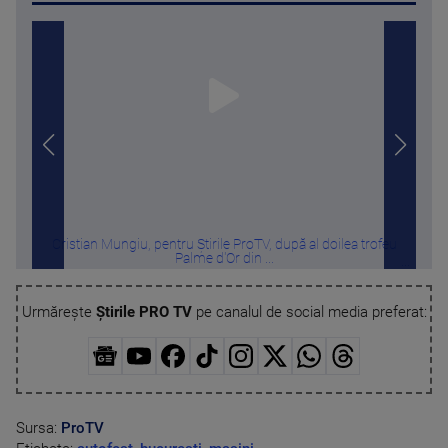
Cristian Mungiu, pentru Știrile ProTV, după al doilea trofeu
SU
Palme d'Or din ...
Urmărește
Știrile PRO TV
pe canalul de social media preferat:
Sursa:
ProTV