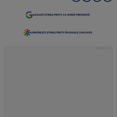
ADAUGĂ ȘTIRILE PROTV CA SURSĂ PREFERATĂ
URMĂREȘTE ȘTIRILE PROTV ÎN GOOGLE DISCOVER