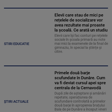
Elevii care stau de mici pe
rețelele de socializare vor
avea rezultate mai proaste
la școală. Ce arată un studiu
Elevii care îşi fac conturi pe rețelele
sociale în școala primară au note
mai mici la examenele de la final de
STIRI EDUCATIE
gimnaziu, în special la științe și
citire.
Primele două barje
scufundate în Dunăre. Cum
va fi deviat cursul apei spre
centrala de la Cernavodă
După zile de așteptare și amânări
repetate, operațiunea de
scufundare controlată a primelor
ȘTIRI ACTUALE
două barje în apropierea brațului
Bala de pe Dunăre a început vineri