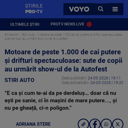
StirilePROTV
CAUTA
VOYO
TOATE 
PROTV NEWS LIVE
ULTIMELE ȘTIRI
Stirileprotv
Stiri Auto
Motoare de peste 1.000 de cai putere și drifturi spectaculoase:
sute de copii au urmărit show-ul de la Autofest
Motoare de peste 1.000 de cai putere
și drifturi spectaculoase: sute de copii
au urmărit show-ul de la Autofest
Data publicării:
24-05-2026 | 19:11
STIRI AUTO
Data actualizării:
24-05-2026 | 19:32
“E ca și cum te-ai da pe derdeluș… doar că nu
ești pe sanie, ci în mașini de mare putere..., și
nu pe gheață, ci-n poligon.”
ADRIANA STERE