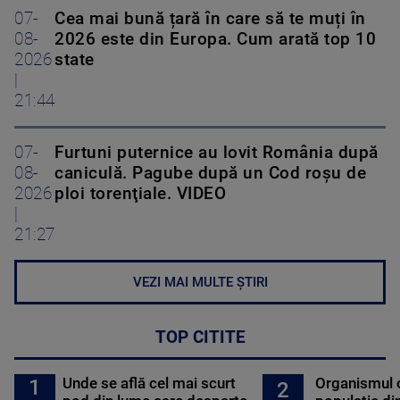
07-
Cea mai bună țară în care să te muți în
08-
2026 este din Europa. Cum arată top 10
2026
state
|
21:44
07-
Furtuni puternice au lovit România după
08-
caniculă. Pagube după un Cod roşu de
2026
ploi torenţiale. VIDEO
|
21:27
VEZI MAI MULTE ȘTIRI
TOP CITITE
Unde se află cel mai scurt
Organismul 
1
2