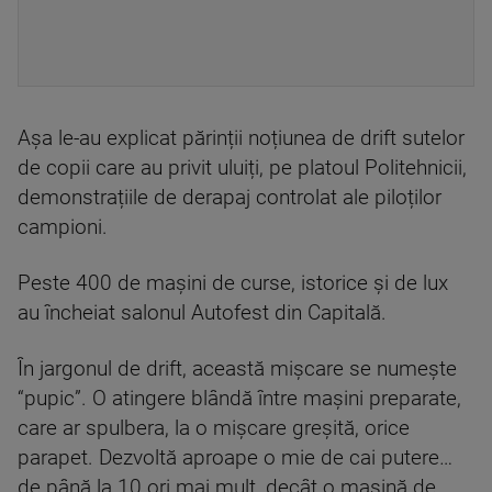
Așa le-au explicat părinții noțiunea de drift sutelor
de copii care au privit uluiți, pe platoul Politehnicii,
demonstrațiile de derapaj controlat ale piloților
campioni.
Peste 400 de mașini de curse, istorice și de lux
au încheiat salonul Autofest din Capitală.
În jargonul de drift, această mișcare se numește
“pupic”. O atingere blândă între mașini preparate,
care ar spulbera, la o mișcare greșită, orice
parapet. Dezvoltă aproape o mie de cai putere…
de până la 10 ori mai mult, decât o mașină de