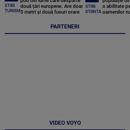
pod din lume care desparte
populație di
STIRI
două țări europene. Are doar
o abilitate p
STIRI
TURISM
3 metri și două fusuri orare
oamenilor nu
STIINTA
PARTENERI
VIDEO VOYO