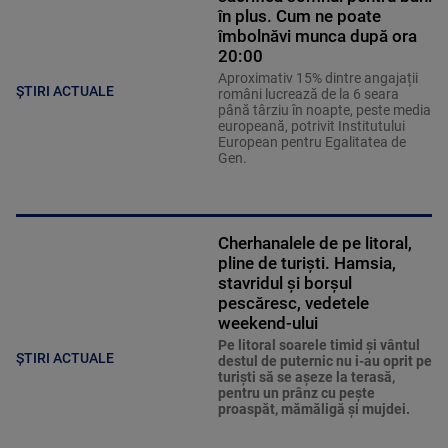
în plus. Cum ne poate
îmbolnăvi munca după ora
20:00
Aproximativ 15% dintre angajații
ȘTIRI ACTUALE
români lucrează de la 6 seara
până târziu în noapte, peste media
europeană, potrivit Institutului
European pentru Egalitatea de
Gen.
Cherhanalele de pe litoral,
pline de turiști. Hamsia,
stavridul și borșul
pescăresc, vedetele
weekend-ului
Pe litoral soarele timid și vântul
ȘTIRI ACTUALE
destul de puternic nu i-au oprit pe
turiști să se așeze la terasă,
pentru un prânz cu pește
proaspăt, mămăligă și mujdei.