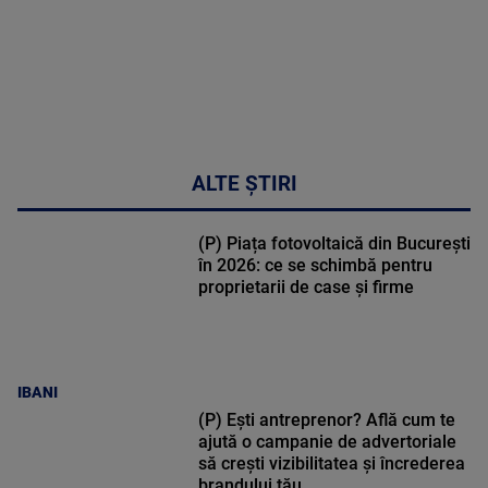
ALTE ȘTIRI
(P) Piața fotovoltaică din București
în 2026: ce se schimbă pentru
proprietarii de case și firme
IBANI
(P) Ești antreprenor? Află cum te
ajută o campanie de advertoriale
să crești vizibilitatea și încrederea
brandului tău