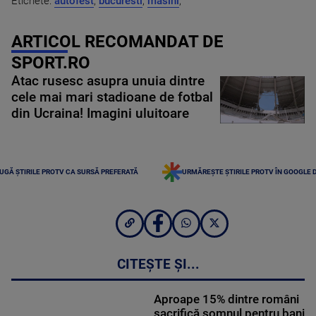
Etichete:
autofest
,
bucuresti
,
masini
,
ARTICOL RECOMANDAT DE
SPORT.RO
Atac rusesc asupra unuia dintre
cele mai mari stadioane de fotbal
din Ucraina! Imagini uluitoare
UGĂ ȘTIRILE PROTV CA SURSĂ PREFERATĂ
URMĂREȘTE ȘTIRILE PROTV ÎN GOOGLE 
CITEȘTE ȘI...
Aproape 15% dintre români
sacrifică somnul pentru bani