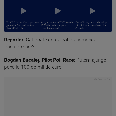
SURSE: Ciprian Ciucu, primarul
Programul Rabla 2026: Până la
Dacia Spring, detronată în topul
general al Capitalei, ”mâna
18.500 lei de la stat pentru
vânzărilor de mașini electrice.
dreaptă” a lui Ilie ...
cumpărarea unei ...
Criza din ...
Reporter:
Cât poate costa cât o asemenea
transformare?
Bogdan Bucaleț, Pilot Poli Race:
Putem ajunge
până la 100 de mii de euro.