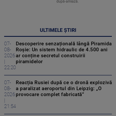
după-amiază.
ULTIMELE ȘTIRI
07-
Descoperire senzațională lângă Piramida
08-
Roșie: Un sistem hidraulic de 4.500 ani
2026
ar conține secretul construirii
|
piramidelor
22:20
07-
Reacția Rusiei după ce o dronă explozivă
08-
a paralizat aeroportul din Leipzig: „O
2026
provocare complet fabricată”
|
21:54