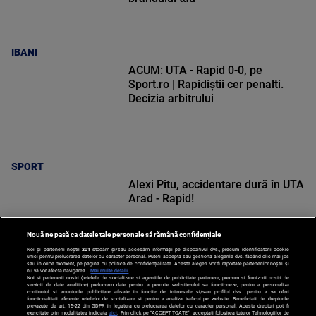
IBANI
ACUM: UTA - Rapid 0-0, pe
Sport.ro | Rapidiștii cer penalti.
Decizia arbitrului
SPORT
Alexi Pitu, accidentare dură în UTA
Arad - Rapid!
Nouă ne pasă ca datele tale personale să rămână confidențiale
Noi și partenerii noștri
201
stocăm și/sau accesăm informații pe dispozitivul dvs., precum identificatorii cookie
unici pentru prelucrarea datelor cu caracter personal. Puteți accepta sau gestiona alegerile dvs. făcând clic mai jos
sau în orice moment, pe pagina cu politica de confidențialitate. Aceste alegeri vor fi raportate partenerilor noștri și
nu vă vor afecta navigarea.
Mai multe detalii
Noi si partenerii nostri (retelele de socializare si agentiile de publicitate partenere, precum si furnizorii nostri de
SPORT
servicii de date analitice) prelucram date pentru a permite website-ului sa functioneze, pentru a personaliza
continutul si anunturile publicitare afisate in functie de interesele si/sau profilul dvs., pentru a va oferi
functionalitati aferente retelelor de socializare si pentru a analiza traficul pe website. Beneficiati de drepturile
prevazute de art. 15-22 din GDPR in legatura cu prelucrarea datelor cu caracter personal. Aceste drepturi pot fi
exercitate prin modalitatea indicata
aici
. Prin click pe “ACCEPT TOATE”, acceptati folosirea tuturor Tehnologiilor de