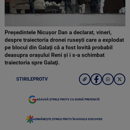
INQUAM PHOTOS / GEORGE CALIN
Preşedintele Nicuşor Dan a declarat, vineri,
despre traiectoria dronei ruseşti care a explodat
pe blocul din Galaţi că a fost lovită probabil
deasupra oraşului Reni și i s-a schimbat
traiectoria spre Galaţi.
STIRILEPROTV
ADAUGĂ ȘTIRILE PROTV CA SURSĂ PREFERATĂ
URMĂREȘTE ȘTIRILE PROTV ÎN GOOGLE DISCOVER