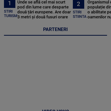
Unde se află cel mai scurt
Organismul 
1
2
pod din lume care desparte
populație di
STIRI
două țări europene. Are doar
o abilitate p
STIRI
TURISM
3 metri și două fusuri orare
oamenilor nu
STIINTA
PARTENERI