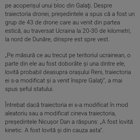
pe acoperişul unui bloc din Galaţi. Despre
traiectoria dronei, preşedintele a spus că a fost un
grup de 43 de drone care au venit din partea
estică, au traversat Ucraina la 20-30 de kilometri,
la nord de Dunăre, dinspre est spre vest.
„Pe măsură ce au trecut pe teritoriul ucrainean, o
parte din ele au fost doborâte şi una dintre ele,
lovită probabil deasupra oraşului Reni, traiectoria
ei s-a modificat şi a venit înspre Galaţi”, a mai
spus şeful statului.
Întrebat dacă traiectoria ei s-a modificat în mod
aleatoriu sau a modificat cineva traiectoria,
preşedintele Nicuşor Dan a răspuns: „A fost lovită
kinetic. A fost lovită şi din cauza asta”.