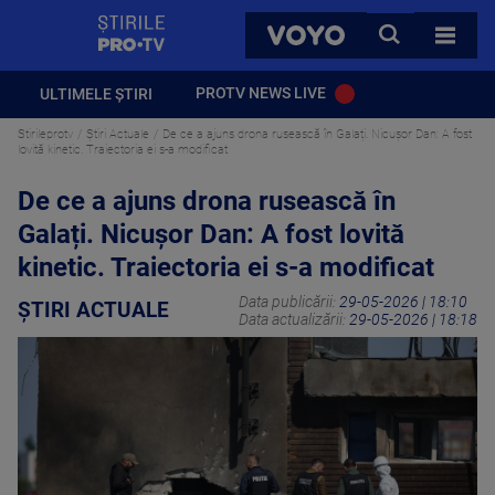
StirilePROTV
CAUTA
VOYO
TOATE 
PROTV NEWS LIVE
ULTIMELE ȘTIRI
Stirileprotv
Știri Actuale
De ce a ajuns drona rusească în Galați. Nicușor Dan: A fost
lovită kinetic. Traiectoria ei s-a modificat
De ce a ajuns drona rusească în
Galați. Nicușor Dan: A fost lovită
kinetic. Traiectoria ei s-a modificat
Data publicării:
29-05-2026 | 18:10
ȘTIRI ACTUALE
Data actualizării:
29-05-2026 | 18:18