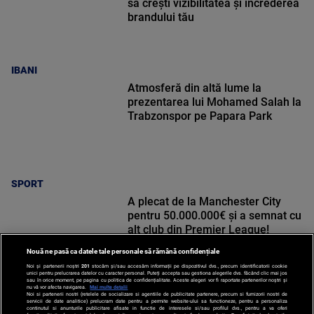
să crești vizibilitatea și încrederea
brandului tău
IBANI
Atmosferă din altă lume la
prezentarea lui Mohamed Salah la
Trabzonspor pe Papara Park
SPORT
A plecat de la Manchester City
pentru 50.000.000€ și a semnat cu
alt club din Premier League!
Nouă ne pasă ca datele tale personale să rămână confidențiale
Noi și partenerii noștri
201
stocăm și/sau accesăm informații pe dispozitivul dvs., precum identificatorii cookie
unici pentru prelucrarea datelor cu caracter personal. Puteți accepta sau gestiona alegerile dvs. făcând clic mai jos
sau în orice moment, pe pagina cu politica de confidențialitate. Aceste alegeri vor fi raportate partenerilor noștri și
nu vă vor afecta navigarea.
Mai multe detalii
Noi si partenerii nostri (retelele de socializare si agentiile de publicitate partenere, precum si furnizorii nostri de
SPORT
servicii de date analitice) prelucram date pentru a permite website-ului sa functioneze, pentru a personaliza
continutul si anunturile publicitare afisate in functie de interesele si/sau profilul dvs., pentru a va oferi