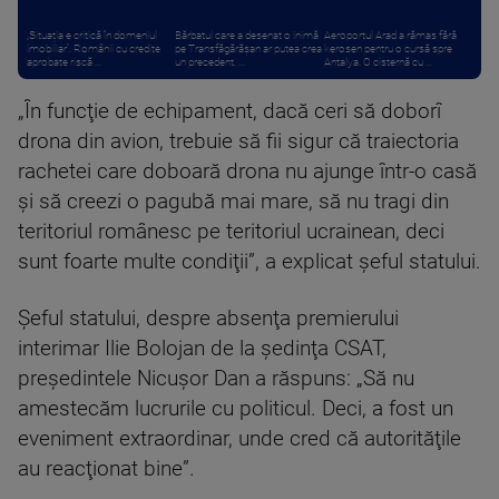
„Situația e critică în domeniul
Bărbatul care a desenat o inimă
Aeroportul Arad a rămas fără
imobiliar”. Românii cu credite
pe Transfăgărășan ar putea crea
kerosen pentru o cursă spre
aprobate riscă ...
un precedent. ...
Antalya. O cisternă cu ...
„În funcţie de echipament, dacă ceri să doborî
drona din avion, trebuie să fii sigur că traiectoria
rachetei care doboară drona nu ajunge într-o casă
şi să creezi o pagubă mai mare, să nu tragi din
teritoriul românesc pe teritoriul ucrainean, deci
sunt foarte multe condiţii”, a explicat şeful statului.
Şeful statului, despre absenţa premierului
interimar Ilie Bolojan de la şedinţa CSAT,
preşedintele Nicuşor Dan a răspuns: „Să nu
amestecăm lucrurile cu politicul. Deci, a fost un
eveniment extraordinar, unde cred că autorităţile
au reacţionat bine”.