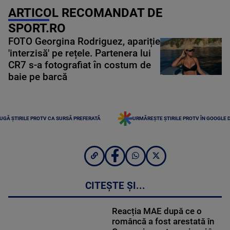
ARTICOL RECOMANDAT DE
SPORT.RO
FOTO Georgina Rodriguez, apariție
'interzisă' pe rețele. Partenera lui
CR7 s-a fotografiat în costum de
baie pe barcă
UGĂ ȘTIRILE PROTV CA SURSĂ PREFERATĂ
URMĂREȘTE ȘTIRILE PROTV ÎN GOOGLE 
CITEȘTE ȘI...
Reacția MAE după ce o
româncă a fost arestată în