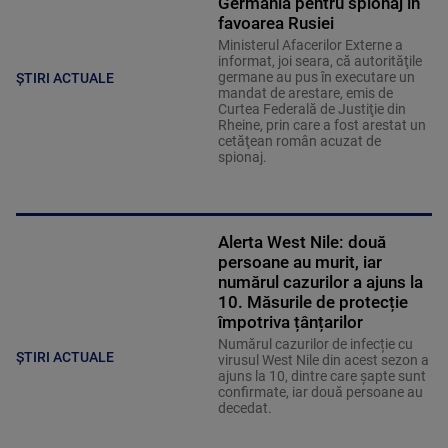
Germania pentru spionaj în
favoarea Rusiei
Ministerul Afacerilor Externe a
informat, joi seara, că autorităţile
germane au pus în executare un
ȘTIRI ACTUALE
mandat de arestare, emis de
Curtea Federală de Justiţie din
Rheine, prin care a fost arestat un
cetăţean român acuzat de
spionaj.
Alerta West Nile: două
persoane au murit, iar
numărul cazurilor a ajuns la
10. Măsurile de protecție
împotriva țânțarilor
Numărul cazurilor de infecție cu
ȘTIRI ACTUALE
virusul West Nile din acest sezon a
ajuns la 10, dintre care șapte sunt
confirmate, iar două persoane au
decedat.