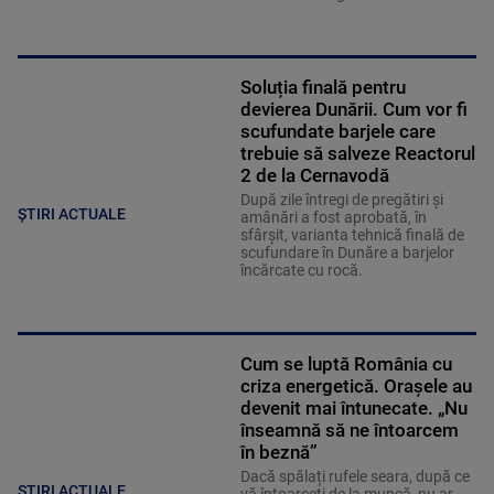
Soluția finală pentru
devierea Dunării. Cum vor fi
scufundate barjele care
trebuie să salveze Reactorul
2 de la Cernavodă
După zile întregi de pregătiri și
ȘTIRI ACTUALE
amânări a fost aprobată, în
sfârșit, varianta tehnică finală de
scufundare în Dunăre a barjelor
încărcate cu rocă.
Cum se luptă România cu
criza energetică. Orașele au
devenit mai întunecate. „Nu
înseamnă să ne întoarcem
în beznă”
Dacă spălați rufele seara, după ce
ȘTIRI ACTUALE
vă întoarceți de la muncă, nu ar