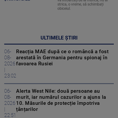
strica, o vreme, să schimbați
obiceiul.
ULTIMELE ȘTIRI
06-
Reacția MAE după ce o româncă a fost
08-
arestată în Germania pentru spionaj în
2026
favoarea Rusiei
|
23:02
06-
Alerta West Nile: două persoane au
08-
murit, iar numărul cazurilor a ajuns la
2026
10. Măsurile de protecție împotriva
|
țânțarilor
22:51