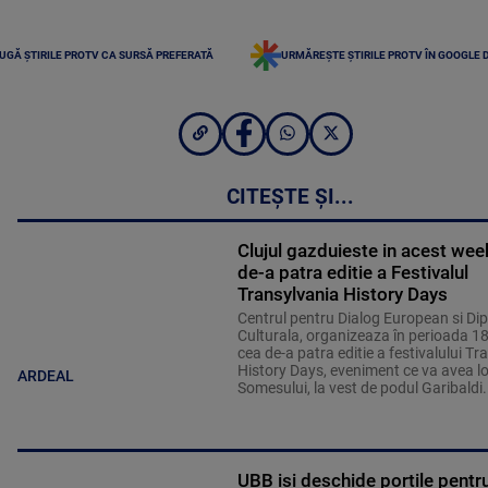
UGĂ ȘTIRILE PROTV CA SURSĂ PREFERATĂ
URMĂREȘTE ȘTIRILE PROTV ÎN GOOGLE 
CITEȘTE ȘI...
Clujul gazduieste in acest we
de-a patra editie a Festivalul
Transylvania History Days
Centrul pentru Dialog European si Di
Culturala, organizeaza în perioada 1
cea de-a patra editie a festivalului Tr
History Days, eveniment ce va avea l
ARDEAL
Somesului, la vest de podul Garibaldi.
UBB isi deschide portile pentru 