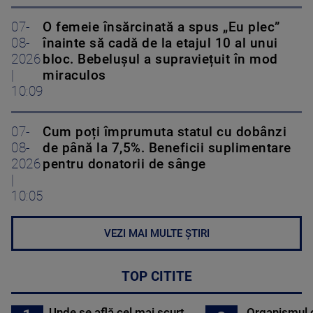
07-
O femeie însărcinată a spus „Eu plec”
08-
înainte să cadă de la etajul 10 al unui
2026
bloc. Bebelușul a supraviețuit în mod
|
miraculos
10:09
07-
Cum poți împrumuta statul cu dobânzi
08-
de până la 7,5%. Beneficii suplimentare
2026
pentru donatorii de sânge
|
10:05
VEZI MAI MULTE ȘTIRI
TOP CITITE
Unde se află cel mai scurt
Organismul 