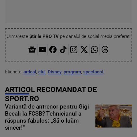
Urmărește
Știrile PRO TV
pe canalul de social media preferat:
Etichete:
ardeal
,
cluj
,
Disney
,
program
,
spectacol
,
ARTICOL RECOMANDAT DE
SPORT.RO
Variantă de antrenor pentru Gigi
Becali la FCSB? Tehnicianul a
răspuns fabulos: „Să o luăm
sincer!”