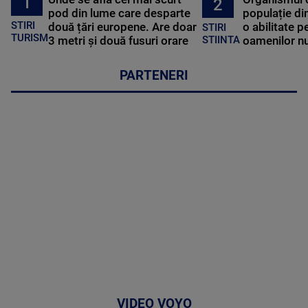
1
2
pod din lume care desparte
populație di
STIRI
două țări europene. Are doar
o abilitate p
STIRI
TURISM
3 metri și două fusuri orare
oamenilor nu
STIINTA
PARTENERI
VIDEO VOYO