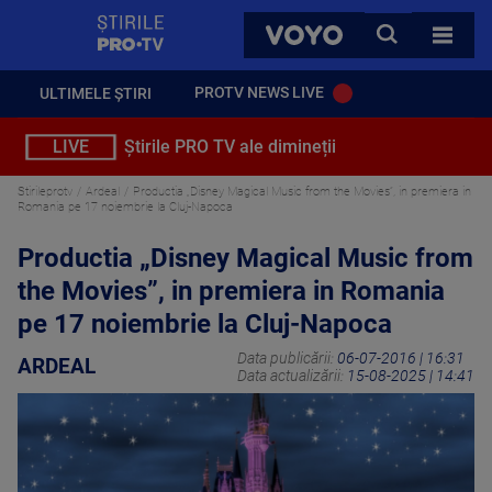
StirilePROTV
CAUTA
VOYO
TOATE 
PROTV NEWS LIVE
ULTIMELE ȘTIRI
LIVE
Știrile PRO TV ale dimineții
Stirileprotv
Ardeal
Productia „Disney Magical Music from the Movies”, in premiera in
Romania pe 17 noiembrie la Cluj-Napoca
Productia „Disney Magical Music from
the Movies”, in premiera in Romania
pe 17 noiembrie la Cluj-Napoca
Data publicării:
06-07-2016 | 16:31
ARDEAL
Data actualizării:
15-08-2025 | 14:41