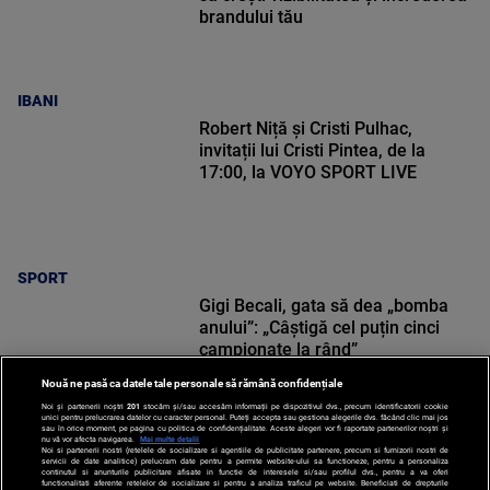
brandului tău
IBANI
Robert Niță și Cristi Pulhac,
invitații lui Cristi Pintea, de la
17:00, la VOYO SPORT LIVE
SPORT
Gigi Becali, gata să dea „bomba
anului”: „Câștigă cel puțin cinci
campionate la rând”
Nouă ne pasă ca datele tale personale să rămână confidențiale
Noi și partenerii noștri
201
stocăm și/sau accesăm informații pe dispozitivul dvs., precum identificatorii cookie
unici pentru prelucrarea datelor cu caracter personal. Puteți accepta sau gestiona alegerile dvs. făcând clic mai jos
sau în orice moment, pe pagina cu politica de confidențialitate. Aceste alegeri vor fi raportate partenerilor noștri și
nu vă vor afecta navigarea.
Mai multe detalii
Noi si partenerii nostri (retelele de socializare si agentiile de publicitate partenere, precum si furnizorii nostri de
SPORT
servicii de date analitice) prelucram date pentru a permite website-ului sa functioneze, pentru a personaliza
continutul si anunturile publicitare afisate in functie de interesele si/sau profilul dvs., pentru a va oferi
functionalitati aferente retelelor de socializare si pentru a analiza traficul pe website. Beneficiati de drepturile