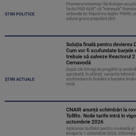
Premierul interimar Ilie Bolojan acuză
facto PSD-AUR” că ”minează” Români
acțiunile lor împotriva legilor PNRR, c
STIRI POLITICE
aduce grave prejudicii țării.
Soluția finală pentru devierea D
Cum vor fi scufundate barjele 
trebuie să salveze Reactorul 2 
Cernavodă
După zile întregi de pregătiri și amână
aprobată, în sfârșit, varianta tehnică 
scufundare în Dunăre a barjelor încăr
ȘTIRI ACTUALE
rocă.
CNAIR anunță schimbări la rovi
TollRo. Noile tarife intră în vig
octombrie 2026
Aplicarea tarifelor pentru rovinietă şi
începe la 1 octombrie 2026, informeaz