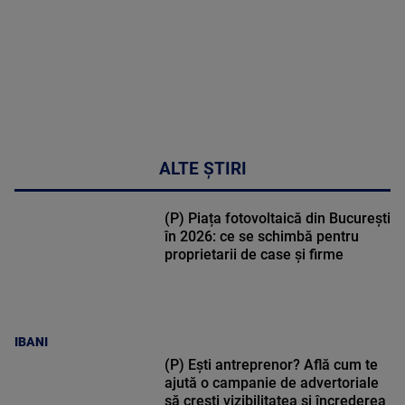
metabolic
MAI
MULTE
DETALII
17:46
ALTE ȘTIRI
(P) Piața fotovoltaică din București
în 2026: ce se schimbă pentru
proprietarii de case și firme
IBANI
(P) Ești antreprenor? Află cum te
ajută o campanie de advertoriale
să crești vizibilitatea și încrederea