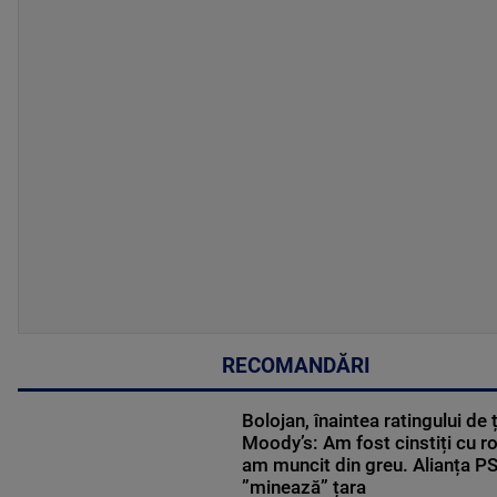
RECOMANDĂRI
Bolojan, înaintea ratingului de 
Moody’s: Am fost cinstiți cu r
am muncit din greu. Alianța 
”minează” țara