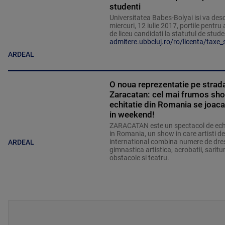
studenti
Universitatea Babes-Bolyai isi va des
miercuri, 12 iulie 2017, portile pentru 
de liceu candidati la statutul de stude
admitere.ubbcluj.ro/ro/licenta/taxe_
ARDEAL
O noua reprezentatie pe strad
Zaracatan: cel mai frumos sh
echitatie din Romania se joaca
in weekend!
ZARACATAN este un spectacol de echi
in Romania, un show in care artisti de
international combina numere de dres
ARDEAL
gimnastica artistica, acrobatii, saritu
obstacole si teatru.