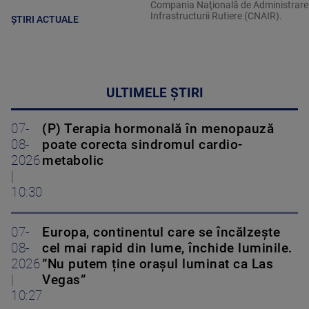
Compania Naţională de Administrare
Infrastructurii Rutiere (CNAIR).
ȘTIRI ACTUALE
ULTIMELE ȘTIRI
07-
(P) Terapia hormonală în menopauză
08-
poate corecta sindromul cardio-
2026
metabolic
|
10:30
07-
Europa, continentul care se încălzește
08-
cel mai rapid din lume, închide luminile.
2026
”Nu putem ține orașul luminat ca Las
|
Vegas”
10:27