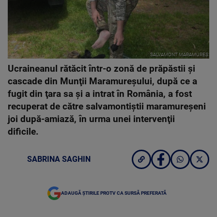
SALVAMONT MARAMUREȘ
Ucraineanul rătăcit într-o zonă de prăpăstii şi
cascade din Munţii Maramureşului, după ce a
fugit din ţara sa şi a intrat în România, a fost
recuperat de către salvamontiştii maramureşeni
joi după-amiază, în urma unei intervenţii
dificile.
SABRINA SAGHIN
ADAUGĂ ȘTIRILE PROTV CA SURSĂ PREFERATĂ