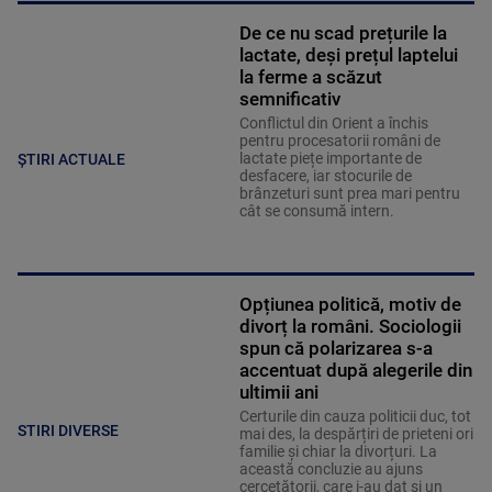
De ce nu scad prețurile la
lactate, deși prețul laptelui
la ferme a scăzut
semnificativ
Conflictul din Orient a închis
pentru procesatorii români de
lactate piețe importante de
ȘTIRI ACTUALE
desfacere, iar stocurile de
brânzeturi sunt prea mari pentru
cât se consumă intern.
Opțiunea politică, motiv de
divorț la români. Sociologii
spun că polarizarea s-a
accentuat după alegerile din
ultimii ani
Certurile din cauza politicii duc, tot
STIRI DIVERSE
mai des, la despărțiri de prieteni ori
familie și chiar la divorțuri. La
această concluzie au ajuns
cercetătorii, care i-au dat și un