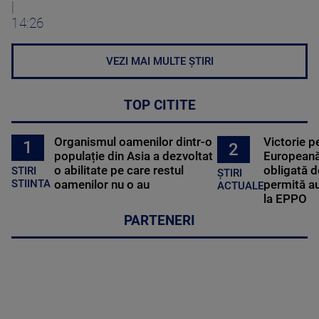
|
14:26
VEZI MAI MULTE ȘTIRI
TOP CITITE
Organismul oamenilor dintr-o
Victorie p
1
2
populație din Asia a dezvoltat
Europeană
o abilitate pe care restul
obligată d
STIRI
ȘTIRI
oamenilor nu o au
permită au
STIINTA
ACTUALE
la EPPO
PARTENERI