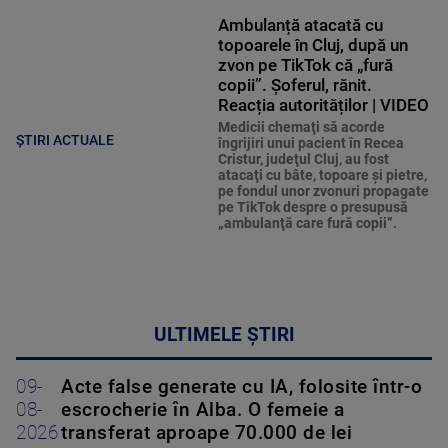
Ambulanță atacată cu
topoarele în Cluj, după un
zvon pe TikTok că „fură
copii”. Șoferul, rănit.
Reacția autorităților | VIDEO
Medicii chemaţi să acorde
ȘTIRI ACTUALE
îngrijiri unui pacient în Recea
Cristur, judeţul Cluj, au fost
atacaţi cu bâte, topoare şi pietre,
pe fondul unor zvonuri propagate
pe TikTok despre o presupusă
„ambulanţă care fură copii”.
ULTIMELE ȘTIRI
09-
Acte false generate cu IA, folosite într-o
08-
escrocherie în Alba. O femeie a
2026
transferat aproape 70.000 de lei