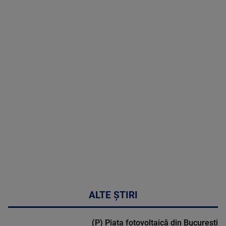
09 August
2026
MAI
MULTE
DETALII
02:33:45
ALTE ȘTIRI
(P) Piața fotovoltaică din București