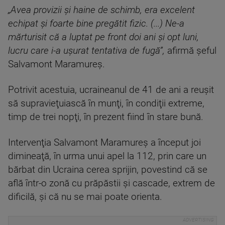
„Avea provizii şi haine de schimb, era excelent
echipat şi foarte bine pregătit fizic. (...) Ne-a
mărturisit că a luptat pe front doi ani şi opt luni,
lucru care i-a uşurat tentativa de fugă”,
afirmă şeful
Salvamont Maramureş.
Potrivit acestuia, ucraineanul de 41 de ani a reuşit
să supravieţuiască în munţi, în condiţii extreme,
timp de trei nopţi, în prezent fiind în stare bună.
Intervenţia Salvamont Maramureş a început joi
dimineaţă, în urma unui apel la 112, prin care un
bărbat din Ucraina cerea sprijin, povestind că se
află într-o zonă cu prăpăstii şi cascade, extrem de
dificilă, şi că nu se mai poate orienta.