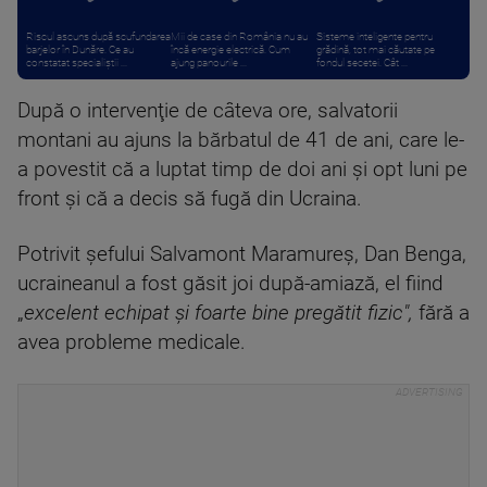
Riscul ascuns după scufundarea
Mii de case din România nu au
Sisteme inteligente pentru
barjelor în Dunăre. Ce au
încă energie electrică. Cum
grădină, tot mai căutate pe
constatat specialiștii ...
ajung panourile ...
fondul secetei. Cât ...
După o intervenţie de câteva ore, salvatorii
montani au ajuns la bărbatul de 41 de ani, care le-
a povestit că a luptat timp de doi ani şi opt luni pe
front şi că a decis să fugă din Ucraina.
Potrivit şefului Salvamont Maramureş, Dan Benga,
ucraineanul a fost găsit joi după-amiază, el fiind
„
excelent echipat şi foarte bine pregătit fizic",
fără a
avea probleme medicale.