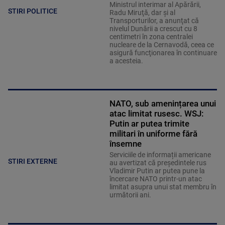
Ministrul interimar al Apărării,
STIRI POLITICE
Radu Miruţă, dar şi al
Transporturilor, a anunţat că
nivelul Dunării a crescut cu 8
centimetri în zona centralei
nucleare de la Cernavodă, ceea ce
asigură funcţionarea în continuare
a acesteia.
NATO, sub amenințarea unui
atac limitat rusesc. WSJ:
Putin ar putea trimite
militari în uniforme fără
însemne
Serviciile de informații americane
STIRI EXTERNE
au avertizat că președintele rus
Vladimir Putin ar putea pune la
încercare NATO printr-un atac
limitat asupra unui stat membru în
următorii ani.