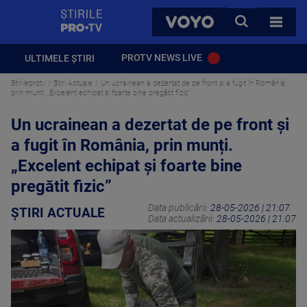
StirilePROTV
CAUTA
VOYO
TOATE 
PROTV NEWS LIVE
ULTIMELE ȘTIRI
Stirileprotv
Știri Actuale
Un ucrainean a dezertat de pe front și a fugit în România,
prin munți. „Excelent echipat şi foarte bine pregătit fizic”
Un ucrainean a dezertat de pe front și
a fugit în România, prin munți.
„Excelent echipat şi foarte bine
pregătit fizic”
Data publicării:
28-05-2026 | 21:07
ȘTIRI ACTUALE
Data actualizării:
28-05-2026 | 21:07