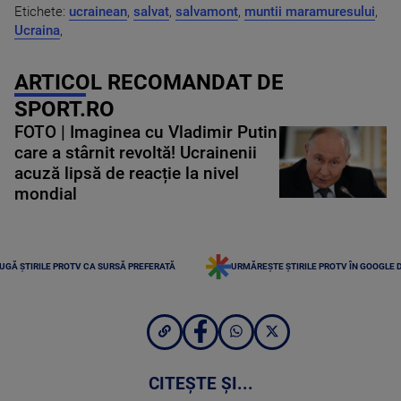
Etichete:
ucrainean
,
salvat
,
salvamont
,
muntii maramuresului
,
Ucraina
,
ARTICOL RECOMANDAT DE
SPORT.RO
FOTO | Imaginea cu Vladimir Putin
care a stârnit revoltă! Ucrainenii
acuză lipsă de reacție la nivel
mondial
UGĂ ȘTIRILE PROTV CA SURSĂ PREFERATĂ
URMĂREȘTE ȘTIRILE PROTV ÎN GOOGLE 
CITEȘTE ȘI...