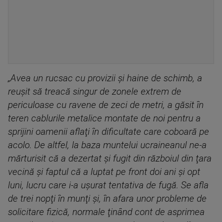
„Avea un rucsac cu provizii şi haine de schimb, a
reuşit să treacă singur de zonele extrem de
periculoase cu ravene de zeci de metri, a găsit în
teren cablurile metalice montate de noi pentru a
sprijini oamenii aflaţi în dificultate care coboară pe
acolo. De altfel, la baza muntelui ucraineanul ne-a
mărturisit că a dezertat şi fugit din războiul din ţara
vecină şi faptul că a luptat pe front doi ani şi opt
luni, lucru care i-a uşurat tentativa de fugă. Se afla
de trei nopţi în munţi şi, în afara unor probleme de
solicitare fizică, normale ţinând cont de asprimea