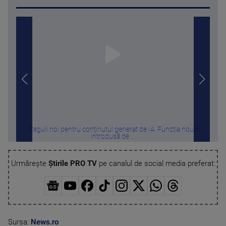
Reguli noi pentru conținutul generat de IA. Funcția nouă
Ri
introdusă de ...
Urmărește
Știrile PRO TV
pe canalul de social media preferat:
Sursa:
News.ro