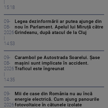
|
15:18
09-
Legea dezinformării ar putea ajunge din
08-
nou în Parlament. Apelul lui Miruță către
2026
Grindeanu, după atacul de la Cluj
|
14:53
09-
Carambol pe Autostrada Soarelui. Șase
08-
mașini sunt implicate în accident.
2026
Traficul este îngreunat
|
14:35
09-
Mii de case din România nu au încă
08-
energie electrică. Cum ajung panourile
2026
fotovoltaice în cătunele izolate