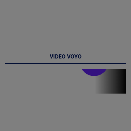
VIDEO VOYO
Stirile PRO TV
Stirile PRO
TV # 07.00 -