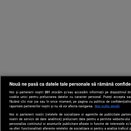
Nouă ne pasă ca datele tale personale să rămână confide
Noi și partenerii noștri
201
stocăm și/sau accesăm informații pe dispozitivul dvs.
cookie unici pentru prelucrarea datelor cu caracter personal. Puteți accepta sau
făcând clic mai jos sau în orice moment, pe pagina cu politica de confidențialita
raportate partenerilor noștri și nu vă vor afecta navigarea.
Mai multe detalii
Noi si partenerii nostri (retelele de socializare si agentiile de publicitate parten
nostri de servicii de date analitice) prelucram date pentru a permite website-ului
personaliza continutul si anunturile publicitare afisate in functie de interesele si/s
Despre Noi
Harta Site
Newsletter
va oferi functionalitati aferente retelelor de socializare si pentru a analiza traficul