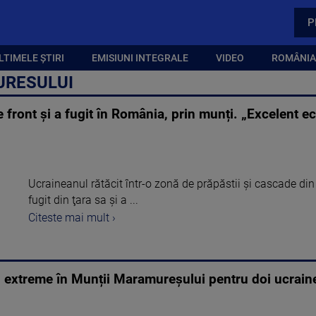
P
LTIMELE ȘTIRI
EMISIUNI INTEGRALE
VIDEO
ROMÂNIA,
URESULUI
front și a fugit în România, prin munți. „Excelent ech
Ucraineanul rătăcit într-o zonă de prăpăstii şi cascade d
fugit din ţara sa şi a ...
Citeste mai mult ›
i extreme în Munții Maramureșului pentru doi ucraine