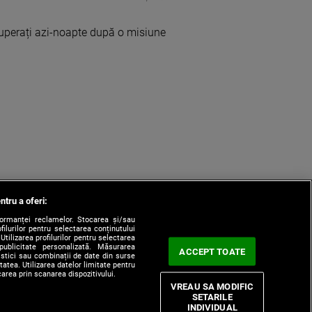
cuperați azi-noapte după o misiune
ntru a oferi:
formanței reclamelor. Stocarea și/sau
filurilor pentru selectarea conținutului
Utilizarea profilurilor pentru selectarea
 publicitate personalizată. Măsurarea
ACCEPT TOATE
tistici sau combinații de date din surse
itatea. Utilizarea datelor limitate pentru
carea prin scanarea dispozitivului.
VREAU SA MODIFIC
SETARILE
 de Cookie
Termeni si Conditii
CNA
INDIVIDUAL