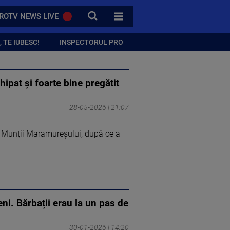
CAUTA
ROTV NEWS LIVE
TOATE CATEGORIILE
 TE IUBESC!
INSPECTORUL PRO
ipat şi foarte bine pregătit
28-05-2026 | 21:07
in Munţii Maramureşului, după ce a
ni. Bărbații erau la un pas de
30-01-2026 | 14:20