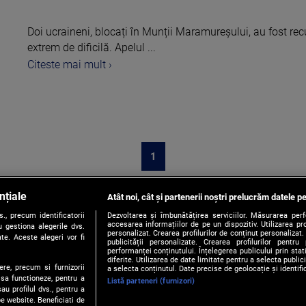
Doi ucraineni, blocați în Munții Maramureșului, au fost re
extrem de dificilă. Apelul ...
Citeste mai mult ›
1
nțiale
Atât noi, cât și partenerii noștri prelucrăm datele pe
, precum identificatorii
Dezvoltarea și îmbunătățirea serviciilor. Măsurarea per
accesarea informațiilor de pe un dispozitiv. Utilizarea pro
 gestiona alegerile dvs.
personalizat. Crearea profilurilor de conținut personalizat. 
te. Aceste alegeri vor fi
publicității personalizate. Crearea profilurilor pentru
performanței conținutului. Înțelegerea publicului prin sta
diferite. Utilizarea de date limitate pentru a selecta public
ere, precum si furnizorii
a selecta conținutul. Date precise de geolocație și identifi
 sa functioneze, pentru a
Listă parteneri (furnizori)
au profilul dvs., pentru a
Contact
Publicitate
Politica de Confidentialitate
Politica
 pe website. Beneficiati de