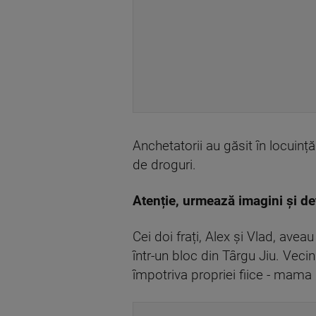
Anchetatorii au găsit în locuin
de droguri.
Atenție, urmează imagini și det
Cei doi frați, Alex și Vlad, ave
într-un bloc din Târgu Jiu. Veci
împotriva propriei fiice - mama 