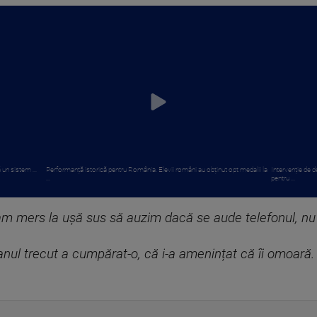
 un sistem ...
Performanță istorică pentru România. Elevii români au obținut opt medalii la
Intervenție de 
...
pentru ...
, am mers la ușă sus să auzim dacă se aude telefonul, nu
nul trecut a cumpărat-o, că i-a amenințat că îi omoară. 