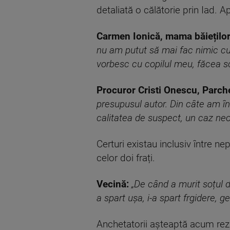
detaliată o călătorie prin Iad. 
Carmen Ionică, mama băiețilo
nu am putut să mai fac nimic cu
vorbesc cu copilul meu, făcea s
Procuror Cristi Onescu, Parche
presupusul autor. Din câte am înț
calitatea de suspect, un caz neo
Certuri existau inclusiv între ne
celor doi frați.
Vecină:
„De când a murit soțul d
a spart ușa, i-a spart frgidere, ge
Anchetatorii așteaptă acum rez