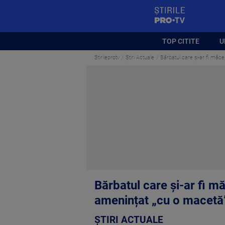
StirilePROTV
TOP CITITE
U
Stirileprotv
Știri Actuale
Bărbatul care și-ar fi măcel
Bărbatul care și-ar fi mă
amenințat „cu o macetă
ȘTIRI ACTUALE