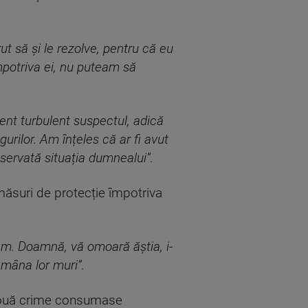
t să și le rezolve, pentru că eu
potriva ei, nu puteam să
t turbulent suspectul, adică
urilor. Am înțeles că ar fi avut
servată situația dumnealui”.
 măsuri de protecție împotriva
eam. Doamnă, vă omoară ăștia, i-
e mâna lor muri”.
 două crime consumase