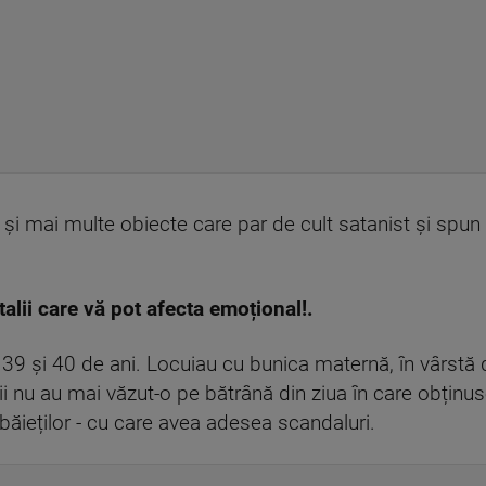
ță și mai multe obiecte care par de cult satanist și sp
alii care vă pot afecta emoțional!.
au 39 și 40 de ani. Locuiau cu bunica maternă, în vârstă 
nii nu au mai văzut-o pe bătrână din ziua în care obținu
băieților - cu care avea adesea scandaluri.