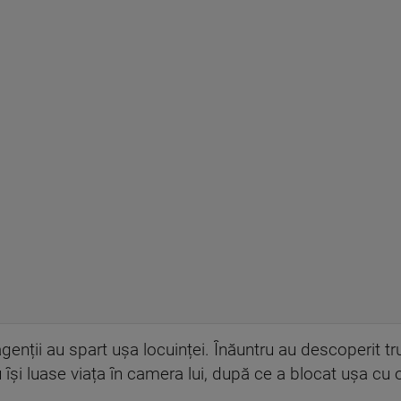
genții au spart ușa locuinței. Înăuntru au descoperit trup
 își luase viața în camera lui, după ce a blocat ușa cu