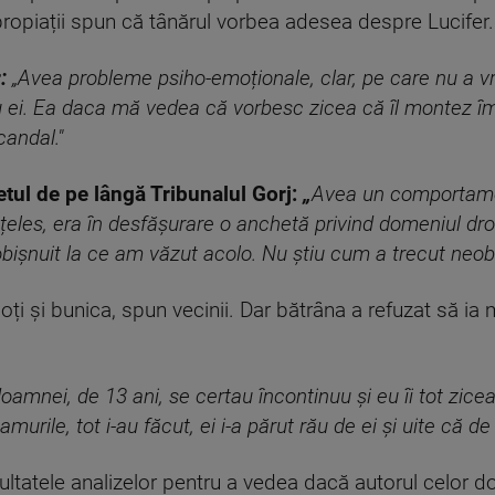
Apropiații spun că tânărul vorbea adesea despre Lucifer.
r
:
„Avea probleme psiho-emoționale, clar, pe care nu a vru
 ei. Ea daca mă vedea că vorbesc zicea că îl montez îm
candal."
tul de pe lângă Tribunalul Gorj:
„
Avea un comportamen
eles, era în desfășurare o anchetă privind domeniul drog
bișnuit la ce am văzut acolo. Nu știu cum a trecut neob
poți și bunica, spun vecinii. Dar bătrâna a refuzat să ia
oamnei, de 13 ani, se certau încontinuu și eu îi tot zic
amurile, tot i-au făcut, ei i-a părut rău de ei și uite că d
ultatele analizelor pentru a vedea dacă autorul celor