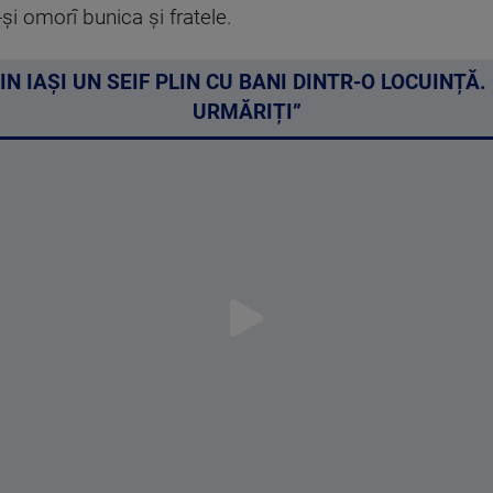
și omorî bunica și fratele.
N IAȘI UN SEIF PLIN CU BANI DINTR-O LOCUINȚĂ
URMĂRIȚI”