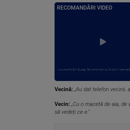
RECOMANDĂRI VIDEO
Misiune dificilă în Bucegi. Salvamontiștii au folosit în premieră
Vecină:
„Au dat telefon vecinii
Vecin:
„Cu o macetă de aia, de a
să vedeți ce e."