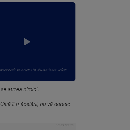
descarcerare în spital: cum a fost dezasamblat un tocător
 se auzea nimic”.
Cică îi măcelării, nu vă doresc