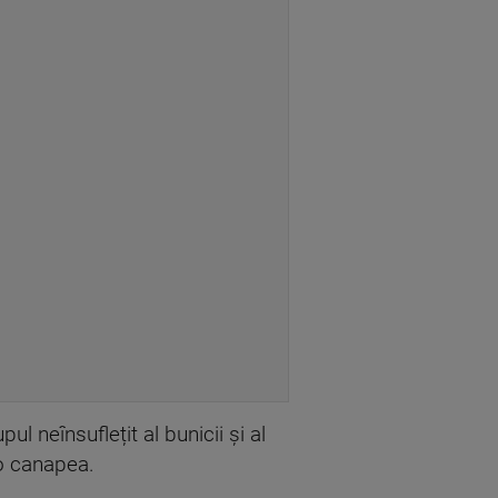
ul neînsuflețit al bunicii și al
 o canapea.