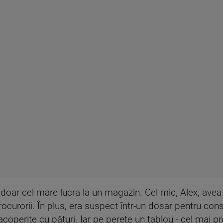
și doar cel mare lucra la un magazin. Cel mic, Alex, av
 procurorii. În plus, era suspect într-un dosar pentru co
acoperite cu pături. Iar pe perete un tablou - cel mai pro