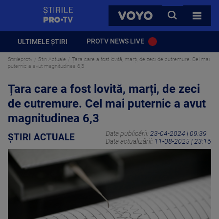
StirilePROTV
CAUTA
VOYO
TOATE 
PROTV NEWS LIVE
ULTIMELE ȘTIRI
Stirileprotv
Știri Actuale
Țara care a fost lovită, marți, de zeci de cutremure. Cel mai
puternic a avut magnitudinea 6,3
Țara care a fost lovită, marți, de zeci
de cutremure. Cel mai puternic a avut
magnitudinea 6,3
Data publicării:
23-04-2024 | 09:39
ȘTIRI ACTUALE
Data actualizării:
11-08-2025 | 23:16