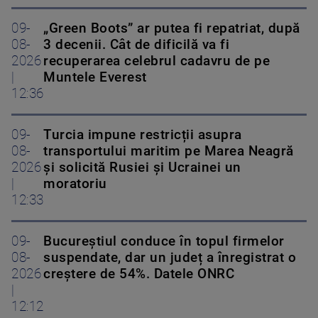
09-
„Green Boots” ar putea fi repatriat, după
08-
3 decenii. Cât de dificilă va fi
2026
recuperarea celebrul cadavru de pe
|
Muntele Everest
12:36
09-
Turcia impune restricții asupra
08-
transportului maritim pe Marea Neagră
2026
și solicită Rusiei și Ucrainei un
|
moratoriu
12:33
09-
Bucureștiul conduce în topul firmelor
08-
suspendate, dar un județ a înregistrat o
2026
creștere de 54%. Datele ONRC
|
12:12