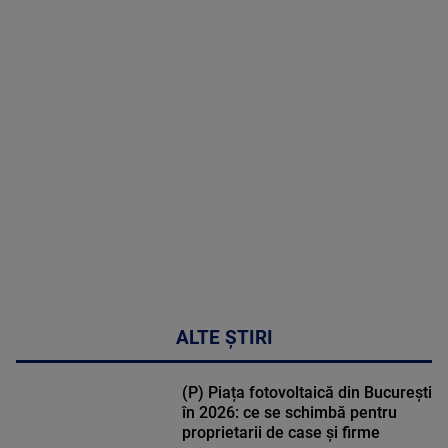
2026
MAI
MULTE
DETALII
02:33:45
ALTE ȘTIRI
(P) Piața fotovoltaică din București
în 2026: ce se schimbă pentru
proprietarii de case și firme