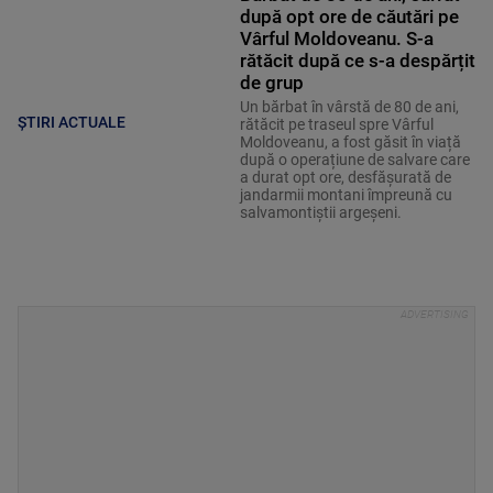
după opt ore de căutări pe
Vârful Moldoveanu. S-a
rătăcit după ce s-a despărțit
de grup
Un bărbat în vârstă de 80 de ani,
ȘTIRI ACTUALE
rătăcit pe traseul spre Vârful
Moldoveanu, a fost găsit în viață
după o operațiune de salvare care
a durat opt ore, desfășurată de
jandarmii montani împreună cu
salvamontiștii argeșeni.