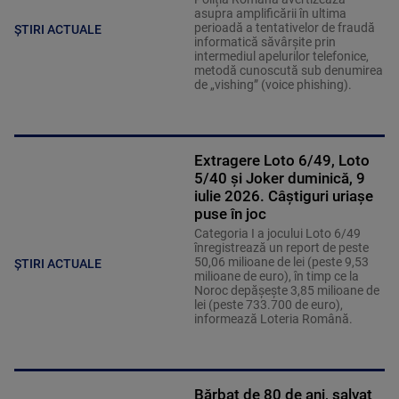
asupra amplificării în ultima
perioadă a tentativelor de fraudă
ȘTIRI ACTUALE
informatică săvârșite prin
intermediul apelurilor telefonice,
metodă cunoscută sub denumirea
de „vishing” (voice phishing).
Extragere Loto 6/49, Loto
5/40 și Joker duminică, 9
iulie 2026. Câștiguri uriașe
puse în joc
Categoria I a jocului Loto 6/49
înregistrează un report de peste
50,06 milioane de lei (peste 9,53
ȘTIRI ACTUALE
milioane de euro), în timp ce la
Noroc depăşeşte 3,85 milioane de
lei (peste 733.700 de euro),
informează Loteria Română.
Bărbat de 80 de ani, salvat