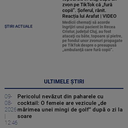
zvon pe TikTok că „fură
copii”. Șoferul, rănit.
Reacția lui Arafat | VIDEO
Medicii chemaţi să acorde
ȘTIRI ACTUALE
îngrijiri unui pacient în Recea
Cristur, judeţul Cluj, au fost
atacaţi cu bâte, topoare şi pietre,
pe fondul unor zvonuri propagate
pe TikTok despre o presupusă
„ambulanţă care fură copii”.
ULTIMELE ȘTIRI
09-
Pericolul nevăzut din paharele cu
08-
cocktail: O femeie are vezicule „de
2026
mărimea unei mingi de golf” după o zi la
|
soare
12:46