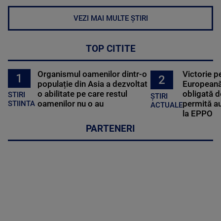
VEZI MAI MULTE ȘTIRI
TOP CITITE
Organismul oamenilor dintr-o
Victorie p
1
2
populație din Asia a dezvoltat
Europeană
o abilitate pe care restul
obligată d
STIRI
ȘTIRI
oamenilor nu o au
permită au
STIINTA
ACTUALE
la EPPO
PARTENERI