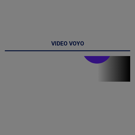
VIDEO VOYO
Stirile PRO TV
Stirile PRO
TV # 07.00 -
09 August