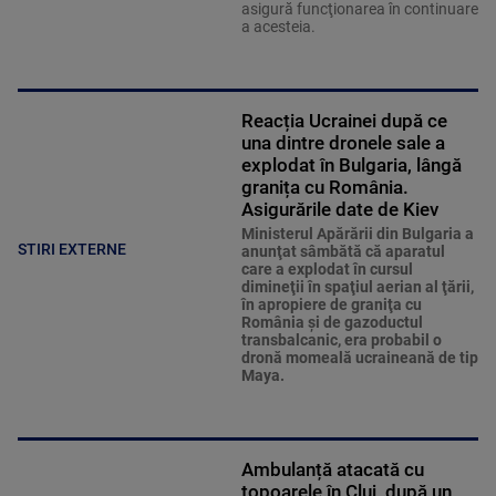
asigură funcţionarea în continuare
a acesteia.
Reacția Ucrainei după ce
una dintre dronele sale a
explodat în Bulgaria, lângă
granița cu România.
Asigurările date de Kiev
Ministerul Apărării din Bulgaria a
STIRI EXTERNE
anunţat sâmbătă că aparatul
care a explodat în cursul
dimineţii în spaţiul aerian al ţării,
în apropiere de graniţa cu
România şi de gazoductul
transbalcanic, era probabil o
dronă momeală ucraineană de tip
Maya.
Ambulanță atacată cu
topoarele în Cluj, după un