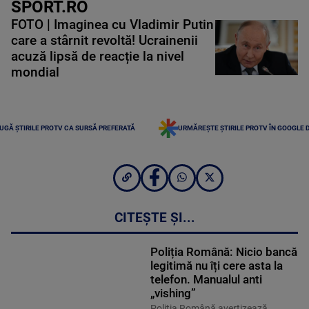
SPORT.RO
FOTO | Imaginea cu Vladimir Putin
care a stârnit revoltă! Ucrainenii
acuză lipsă de reacție la nivel
mondial
UGĂ ȘTIRILE PROTV CA SURSĂ PREFERATĂ
URMĂREȘTE ȘTIRILE PROTV ÎN GOOGLE 
CITEȘTE ȘI...
Poliția Română: Nicio bancă
legitimă nu îți cere asta la
telefon. Manualul anti
„vishing”
Poliția Română avertizează