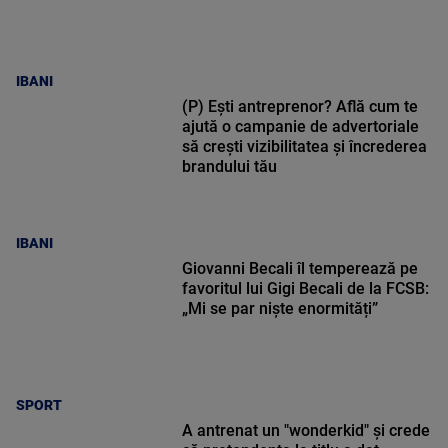
IBANI
(P) Ești antreprenor? Află cum te
ajută o campanie de advertoriale
să crești vizibilitatea și încrederea
brandului tău
IBANI
Giovanni Becali îl temperează pe
favoritul lui Gigi Becali de la FCSB:
„Mi se par niște enormități”
SPORT
A antrenat un "wonderkid" și crede