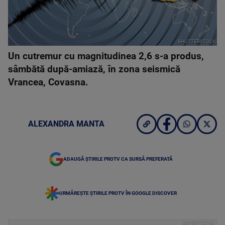
SHUTTERSTOCK
Un cutremur cu magnitudinea 2,6 s-a produs,
sâmbătă după-amiază, în zona seismică
Vrancea, Covasna.
ALEXANDRA MANTA
ADAUGĂ ȘTIRILE PROTV CA SURSĂ PREFERATĂ
URMĂREȘTE ȘTIRILE PROTV ÎN GOOGLE DISCOVER