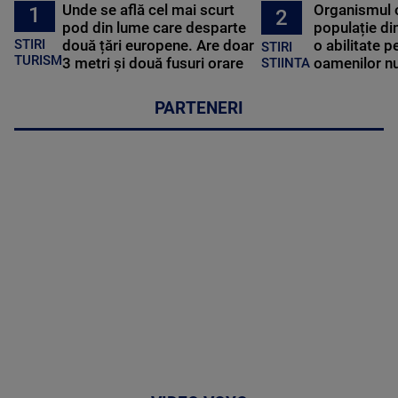
Unde se află cel mai scurt
Organismul 
1
2
pod din lume care desparte
populație di
STIRI
două țări europene. Are doar
o abilitate p
STIRI
TURISM
3 metri și două fusuri orare
oamenilor nu
STIINTA
PARTENERI