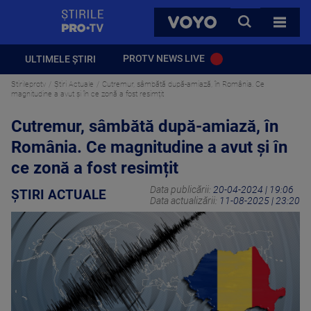
StirilePROTV
CAUTA
VOYO
TOATE 
PROTV NEWS LIVE
ULTIMELE ȘTIRI
Stirileprotv
Știri Actuale
Cutremur, sâmbătă după-amiază, în România. Ce
magnitudine a avut și în ce zonă a fost resimțit
Cutremur, sâmbătă după-amiază, în
România. Ce magnitudine a avut și în
ce zonă a fost resimțit
Data publicării:
20-04-2024 | 19:06
ȘTIRI ACTUALE
Data actualizării:
11-08-2025 | 23:20