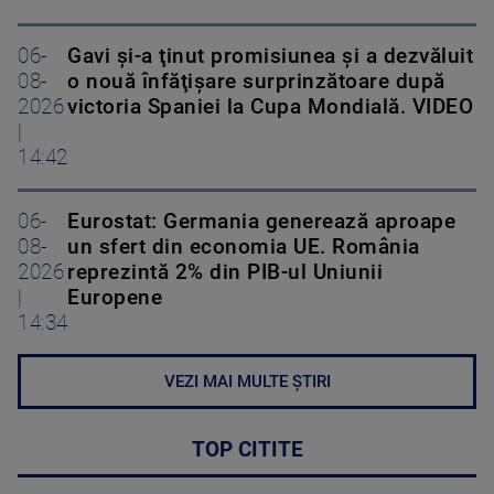
06-
Gavi şi-a ţinut promisiunea şi a dezvăluit
08-
o nouă înfăţişare surprinzătoare după
2026
victoria Spaniei la Cupa Mondială. VIDEO
|
14:42
06-
Eurostat: Germania generează aproape
08-
un sfert din economia UE. România
2026
reprezintă 2% din PIB-ul Uniunii
|
Europene
14:34
VEZI MAI MULTE ȘTIRI
TOP CITITE