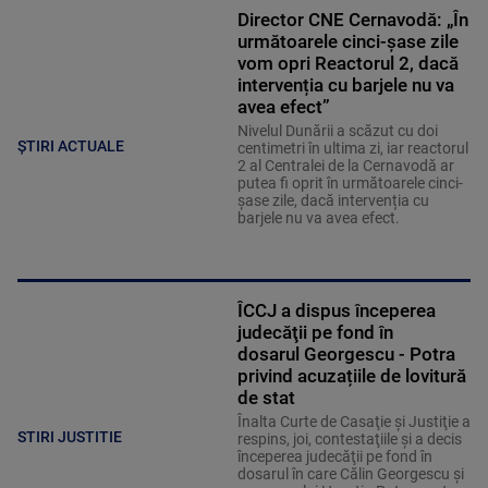
Director CNE Cernavodă: „În
următoarele cinci-șase zile
vom opri Reactorul 2, dacă
intervenția cu barjele nu va
avea efect”
Nivelul Dunării a scăzut cu doi
ȘTIRI ACTUALE
centimetri în ultima zi, iar reactorul
2 al Centralei de la Cernavodă ar
putea fi oprit în următoarele cinci-
șase zile, dacă intervenția cu
barjele nu va avea efect.
ÎCCJ a dispus începerea
judecăţii pe fond în
dosarul Georgescu - Potra
privind acuzațiile de lovitură
de stat
Înalta Curte de Casaţie şi Justiţie a
STIRI JUSTITIE
respins, joi, contestaţiile şi a decis
începerea judecăţii pe fond în
dosarul în care Călin Georgescu şi