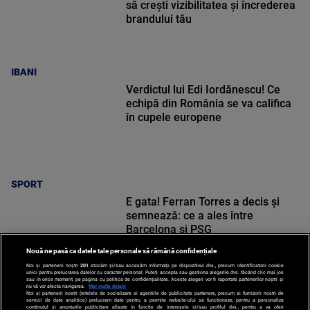
să crești vizibilitatea și încrederea
brandului tău
IBANI
Verdictul lui Edi Iordănescu! Ce
echipă din România se va califica
în cupele europene
SPORT
E gata! Ferran Torres a decis și
semnează: ce a ales între
Barcelona și PSG
Nouă ne pasă ca datele tale personale să rămână confidențiale
Noi și partenerii noștri
201
stocăm și/sau accesăm informații pe dispozitivul dvs., precum identificatorii cookie
unici pentru prelucrarea datelor cu caracter personal. Puteți accepta sau gestiona alegerile dvs. făcând clic mai jos
sau în orice moment, pe pagina cu politica de confidențialitate. Aceste alegeri vor fi raportate partenerilor noștri și
nu vă vor afecta navigarea.
Mai multe detalii
Noi si partenerii nostri (retelele de socializare si agentiile de publicitate partenere, precum si furnizorii nostri de
SPORT
servicii de date analitice) prelucram date pentru a permite website-ului sa functioneze, pentru a personaliza
continutul si anunturile publicitare afisate in functie de interesele si/sau profilul dvs., pentru a va oferi