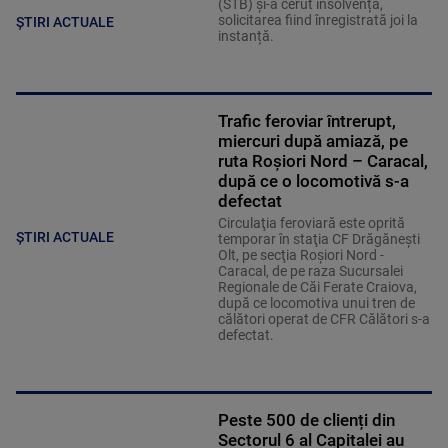
(STB) și-a cerut insolvența,
solicitarea fiind înregistrată joi la
ȘTIRI ACTUALE
instanță.
Trafic feroviar întrerupt,
miercuri după amiază, pe
ruta Roşiori Nord – Caracal,
după ce o locomotivă s-a
defectat
Circulaţia feroviară este oprită
ȘTIRI ACTUALE
temporar în staţia CF Drăgăneşti
Olt, pe secţia Roşiori Nord -
Caracal, de pe raza Sucursalei
Regionale de Căi Ferate Craiova,
după ce locomotiva unui tren de
călători operat de CFR Călători s-a
defectat.
Peste 500 de clienți din
Sectorul 6 al Capitalei au