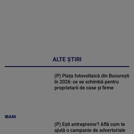
MAI
MULTE
DETALII
34:04
ALTE ȘTIRI
(P) Piața fotovoltaică din București
în 2026: ce se schimbă pentru
proprietarii de case și firme
IBANI
(P) Ești antreprenor? Află cum te
ajută o campanie de advertoriale