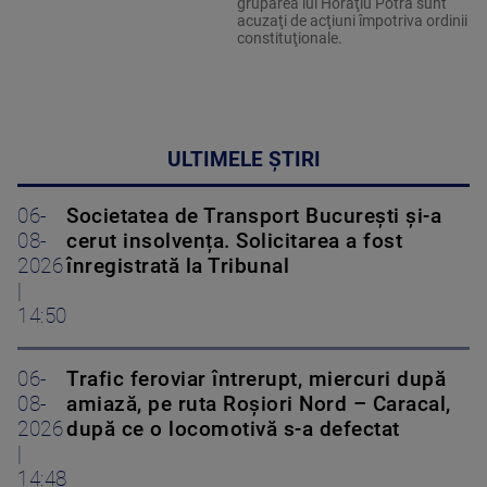
gruparea lui Horaţiu Potra sunt
acuzaţi de acţiuni împotriva ordinii
constituţionale.
ULTIMELE ȘTIRI
06-
Societatea de Transport București și-a
08-
cerut insolvența. Solicitarea a fost
2026
înregistrată la Tribunal
|
14:50
06-
Trafic feroviar întrerupt, miercuri după
08-
amiază, pe ruta Roşiori Nord – Caracal,
2026
după ce o locomotivă s-a defectat
|
14:48