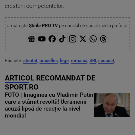
cresterii competentelor.
Urmărește
Știrile PRO TV
pe canalul de social media preferat:
Etichete:
atentat
,
bruxelles
,
lege
,
romania
,
SRI
,
suspect
,
ARTICOL RECOMANDAT DE
SPORT.RO
FOTO | Imaginea cu Vladimir Putin
care a stârnit revoltă! Ucrainenii
acuză lipsă de reacție la nivel
mondial