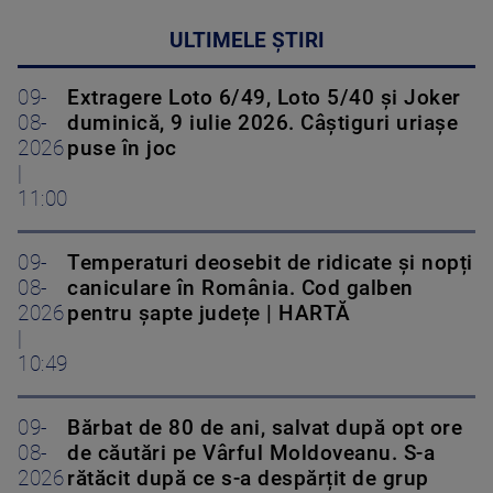
ULTIMELE ȘTIRI
09-
Extragere Loto 6/49, Loto 5/40 și Joker
08-
duminică, 9 iulie 2026. Câștiguri uriașe
2026
puse în joc
|
11:00
09-
Temperaturi deosebit de ridicate și nopți
08-
caniculare în România. Cod galben
2026
pentru șapte județe | HARTĂ
|
10:49
09-
Bărbat de 80 de ani, salvat după opt ore
08-
de căutări pe Vârful Moldoveanu. S-a
2026
rătăcit după ce s-a despărțit de grup