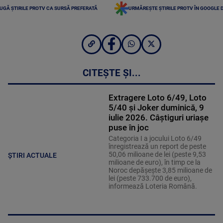
UGĂ ȘTIRILE PROTV CA SURSĂ PREFERATĂ
URMĂREȘTE ȘTIRILE PROTV ÎN GOOGLE 
CITEȘTE ȘI...
Extragere Loto 6/49, Loto
5/40 și Joker duminică, 9
iulie 2026. Câștiguri uriașe
puse în joc
Categoria I a jocului Loto 6/49
înregistrează un report de peste
50,06 milioane de lei (peste 9,53
ȘTIRI ACTUALE
milioane de euro), în timp ce la
Noroc depăşeşte 3,85 milioane de
lei (peste 733.700 de euro),
informează Loteria Română.