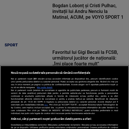
Bogdan Lobonț și Cristi Pulhac,
invitații lui Andru Nenciu la
Matinal, ACUM, pe VOYO SPORT 1
SPORT
Favoritul lui Gigi Becali la FCSB,
următorul jucător de națională:
„Îmi place foarte mult”
Nouă ne pasă ca datele tale personale să rămână confidențiale
Noi și partenerii noștri
201
stocăm și/sau accesăm informații pe dispozitivul dvs., precum identificatorii cookie
unici pentru prelucrarea datelor cu caracter personal. Puteți accepta sau gestiona alegerile dvs. făcând clic mai jos
sau în orice moment, pe pagina cu politica de confidențialitate. Aceste alegeri vor fi raportate partenerilor noștri și
nu vă vor afecta navigarea.
Mai multe detalii
Noi si partenerii nostri (retelele de socializare si agentiile de publicitate partenere, precum si furnizorii nostri de
SPORT
servicii de date analitice) prelucram date pentru a permite website-ului sa functioneze, pentru a personaliza
continutul si anunturile publicitare afisate in functie de interesele si/sau profilul dvs., pentru a va oferi
functionalitati aferente retelelor de socializare si pentru a analiza traficul pe website. Beneficiati de drepturile
prevazute de art. 15-22 din GDPR in legatura cu prelucrarea datelor cu caracter personal. Aceste drepturi pot fi
exercitate prin modalitatea indicata
aici
. Prin click pe “ACCEPT TOATE”, acceptati folosirea tuturor Tehnologiilor de
tip Cookie, care implica inclusiv acceptul dvs. cu privire la stocarea/accesarea informatiilor de catre Vendor-ii cu
care colaboram. Prin click pe “VREAU SA MODIFIC SETARILE INDIVIDUAL” puteti schimba preferintele in mod
individual, mai putin cele legate de cookie strict necesare pentru functionarea website-ului.
Atât noi, cât și partenerii noștri prelucrăm datele pentru a oferi:
Dezvoltarea și îmbunătățirea serviciilor. Măsurarea performanței reclamelor. Stocarea și/sau accesarea informațiilor
de pe un dispozitiv. Utilizarea profilurilor pentru selectarea conținutului personalizat. Crearea profilurilor de conținut