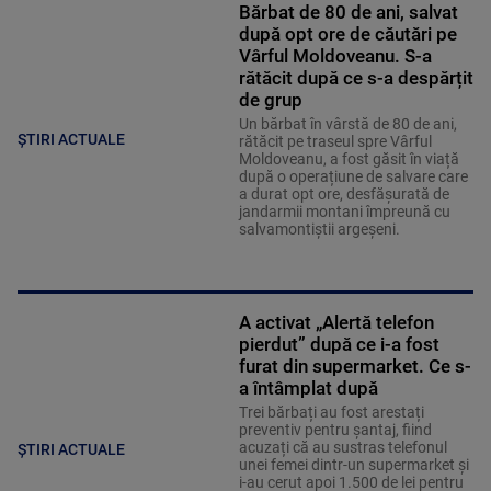
Bărbat de 80 de ani, salvat
după opt ore de căutări pe
Vârful Moldoveanu. S-a
rătăcit după ce s-a despărțit
de grup
Un bărbat în vârstă de 80 de ani,
ȘTIRI ACTUALE
rătăcit pe traseul spre Vârful
Moldoveanu, a fost găsit în viață
după o operațiune de salvare care
a durat opt ore, desfășurată de
jandarmii montani împreună cu
salvamontiștii argeșeni.
A activat „Alertă telefon
pierdut” după ce i-a fost
furat din supermarket. Ce s-
a întâmplat după
Trei bărbați au fost arestați
preventiv pentru șantaj, fiind
acuzați că au sustras telefonul
ȘTIRI ACTUALE
unei femei dintr-un supermarket și
i-au cerut apoi 1.500 de lei pentru