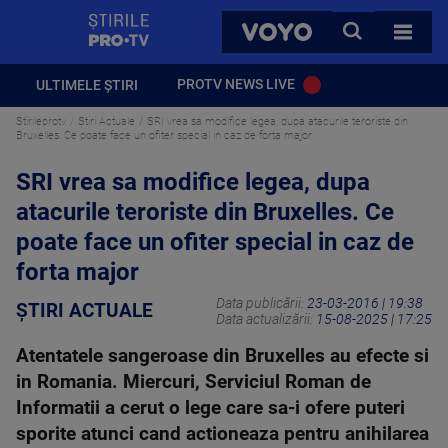
StirilePROTV
CAUTA
VOYO
TOATE 
PROTV NEWS LIVE
ULTIMELE ȘTIRI
Stirileprotv
Știri Actuale
SRI vrea sa modifice legea, dupa atacurile teroriste din
Bruxelles. Ce poate face un ofiter special in caz de forta major
SRI vrea sa modifice legea, dupa
atacurile teroriste din Bruxelles. Ce
poate face un ofiter special in caz de
forta major
Data publicării:
23-03-2016 | 19:38
ȘTIRI ACTUALE
Data actualizării:
15-08-2025 | 17:25
Atentatele sangeroase din Bruxelles au efecte si
in Romania. Miercuri, Serviciul Roman de
Informatii a cerut o lege care sa-i ofere puteri
sporite atunci cand actioneaza pentru anihilarea