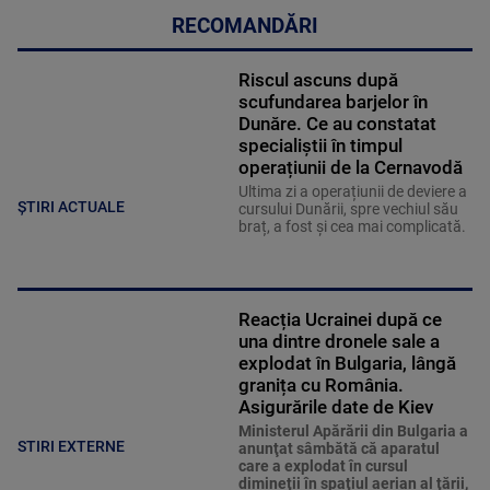
RECOMANDĂRI
Riscul ascuns după
scufundarea barjelor în
Dunăre. Ce au constatat
specialiștii în timpul
operațiunii de la Cernavodă
Ultima zi a operațiunii de deviere a
ȘTIRI ACTUALE
cursului Dunării, spre vechiul său
braț, a fost și cea mai complicată.
Reacția Ucrainei după ce
una dintre dronele sale a
explodat în Bulgaria, lângă
granița cu România.
Asigurările date de Kiev
Ministerul Apărării din Bulgaria a
STIRI EXTERNE
anunţat sâmbătă că aparatul
care a explodat în cursul
dimineţii în spaţiul aerian al ţării,