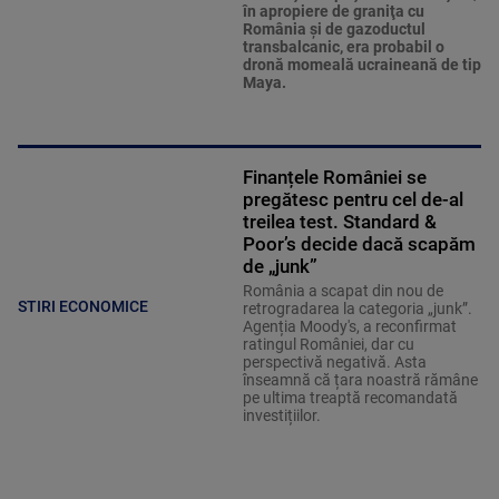
în apropiere de graniţa cu
România şi de gazoductul
transbalcanic, era probabil o
dronă momeală ucraineană de tip
Maya.
Finanțele României se
pregătesc pentru cel de-al
treilea test. Standard &
Poor’s decide dacă scapăm
de „junk”
România a scapat din nou de
STIRI ECONOMICE
retrogradarea la categoria „junk”.
Agenția Moody's, a reconfirmat
ratingul României, dar cu
perspectivă negativă. Asta
înseamnă că țara noastră rămâne
pe ultima treaptă recomandată
investițiilor.