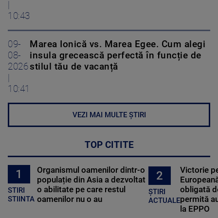
|
10:43
09-
Marea Ionică vs. Marea Egee. Cum alegi
08-
insula grecească perfectă în funcție de
2026
stilul tău de vacanță
|
10:41
VEZI MAI MULTE ȘTIRI
TOP CITITE
Organismul oamenilor dintr-o
Victorie p
1
2
populație din Asia a dezvoltat
Europeană
o abilitate pe care restul
obligată d
STIRI
ȘTIRI
oamenilor nu o au
permită au
STIINTA
ACTUALE
la EPPO