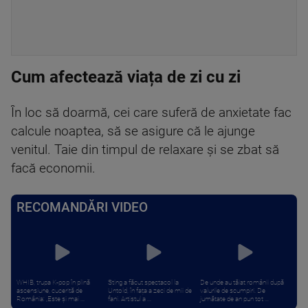
Cum afectează viața de zi cu zi
În loc să doarmă, cei care suferă de anxietate fac
calcule noaptea, să se asigure că le ajunge
venitul. Taie din timpul de relaxare și se zbat să
facă economii.
RECOMANDĂRI VIDEO
WHIB, trupa K-pop în plină
Sting a făcut spectacol la
De unde au tăiat românii după
ascensiune, cucerită de
Untold, în fața a zeci de mii de
valurile de scumpiri. De
România: „Este și mai ...
fani. Artistul a ...
jumătate de an pun tot ...