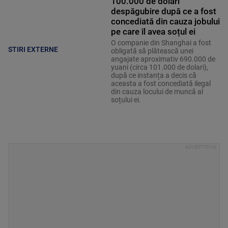
100.000 de dolari
despăgubire după ce a fost
concediată din cauza jobului
pe care îl avea soțul ei
O companie din Shanghai a fost
STIRI EXTERNE
obligată să plătească unei
angajate aproximativ 690.000 de
yuani (circa 101.000 de dolari),
după ce instanța a decis că
aceasta a fost concediată ilegal
din cauza locului de muncă al
soțului ei.