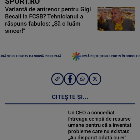
SPORT.RO
Variantă de antrenor pentru Gigi
Becali la FCSB? Tehnicianul a
răspuns fabulos: „Să o luăm
sincer!”
UGĂ ȘTIRILE PROTV CA SURSĂ PREFERATĂ
URMĂREȘTE ȘTIRILE PROTV ÎN GOOGLE 
CITEȘTE ȘI...
Un CEO a concediat
întreaga echipă de resurse
umane pentru că a inventat
probleme care nu existau:
„Au dispărut odată cu ei”