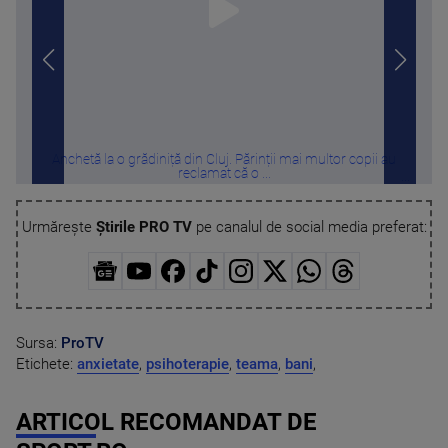
Anchetă la o grădiniță din Cluj. Părinții mai multor copii au
WHI
reclamat că o ...
Urmărește
Știrile PRO TV
pe canalul de social media preferat:
Sursa:
ProTV
Etichete:
anxietate
,
psihoterapie
,
teama
,
bani
,
ARTICOL RECOMANDAT DE