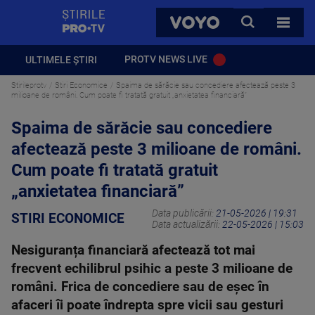
StirilePROTV
CAUTA
VOYO
TOATE 
PROTV NEWS LIVE
ULTIMELE ȘTIRI
Stirileprotv
Stiri Economice
Spaima de sărăcie sau concediere afectează peste 3
milioane de români. Cum poate fi tratată gratuit „anxietatea financiară”
Spaima de sărăcie sau concediere
afectează peste 3 milioane de români.
Cum poate fi tratată gratuit
„anxietatea financiară”
Data publicării:
21-05-2026 | 19:31
STIRI ECONOMICE
Data actualizării:
22-05-2026 | 15:03
Nesiguranța financiară afectează tot mai
frecvent echilibrul psihic a peste 3 milioane de
români. Frica de concediere sau de eșec în
afaceri îi poate îndrepta spre vicii sau gesturi