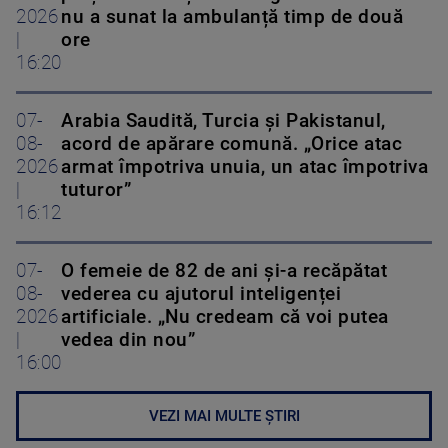
2026
nu a sunat la ambulanță timp de două
|
ore
16:20
07-
Arabia Saudită, Turcia și Pakistanul,
08-
acord de apărare comună. „Orice atac
2026
armat împotriva unuia, un atac împotriva
|
tuturor”
16:12
07-
O femeie de 82 de ani și-a recăpătat
08-
vederea cu ajutorul inteligenței
2026
artificiale. „Nu credeam că voi putea
|
vedea din nou”
16:00
VEZI MAI MULTE ȘTIRI