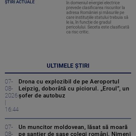
ȘTIRI ACTUALE
în domeniul energiei electrice
prevede clasificarea riscurilor la
adresa României și măsurile pe
care instituțiile statului trebuia să
le ia, în funcție de gradul
pericolului. Seceta este clasificată
ca risc critic.
ULTIMELE ȘTIRI
07-
Drona cu explozibil de pe Aeroportul
08-
Leipzig, doborâtă cu piciorul. „Eroul”, un
2026
șofer de autobuz
|
16:44
07-
Un muncitor moldovean, lăsat să moară
08-
pe șantier de șase colegi români. Nimeni