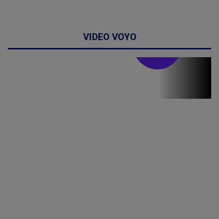
VIDEO VOYO
Stirile PRO TV
Stirile PRO
TV # 13.00 -
07 August
2026
MAI