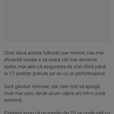
Chiar dacă aceste tulburări par minore, cea mai
eficientă soluție e să ceară cât mai devreme
ajutor, mai ales că asigurarea de stat oferă până
la 12 ședințe gratuite pe an cu un psihoterapeut.
Sunt gânduri normale, dar care tind să ajungă,
mult mai ușor, decât acum câțiva ani într-o zonă
extremă.
​Psihiatrii spun că un român din 25 se confruntă cu