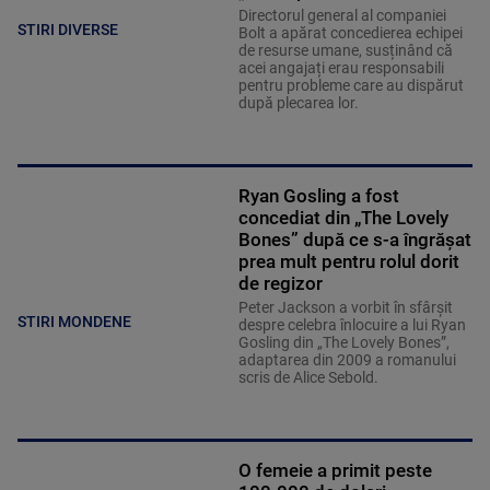
Directorul general al companiei
STIRI DIVERSE
Bolt a apărat concedierea echipei
de resurse umane, susținând că
acei angajați erau responsabili
pentru probleme care au dispărut
după plecarea lor.
Ryan Gosling a fost
concediat din „The Lovely
Bones” după ce s-a îngrăşat
prea mult pentru rolul dorit
de regizor
Peter Jackson a vorbit în sfârşit
STIRI MONDENE
despre celebra înlocuire a lui Ryan
Gosling din „The Lovely Bones”,
adaptarea din 2009 a romanului
scris de Alice Sebold.
O femeie a primit peste