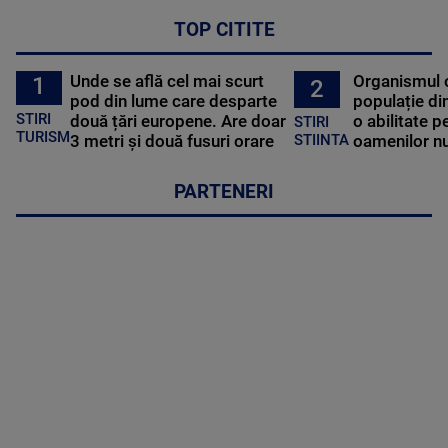
TOP CITITE
Unde se află cel mai scurt
Organismul 
1
2
pod din lume care desparte
populație di
STIRI
două țări europene. Are doar
o abilitate p
STIRI
TURISM
3 metri și două fusuri orare
oamenilor nu
STIINTA
PARTENERI