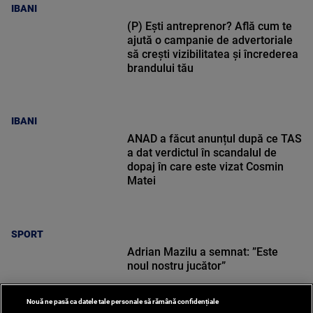
IBANI
(P) Ești antreprenor? Află cum te
ajută o campanie de advertoriale
să crești vizibilitatea și încrederea
brandului tău
IBANI
ANAD a făcut anunțul după ce TAS
a dat verdictul în scandalul de
dopaj în care este vizat Cosmin
Matei
SPORT
Adrian Mazilu a semnat: ”Este
noul nostru jucător”
Nouă ne pasă ca datele tale personale să rămână confidențiale