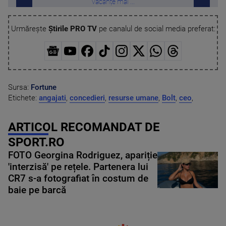
vacanțe mai ...
Urmărește
Știrile PRO TV
pe canalul de social media preferat:
Sursa:
Fortune
Etichete:
angajati
,
concedieri
,
resurse umane
,
Bolt
,
ceo
,
ARTICOL RECOMANDAT DE
SPORT.RO
FOTO Georgina Rodriguez, apariție
'interzisă' pe rețele. Partenera lui
CR7 s-a fotografiat în costum de
baie pe barcă