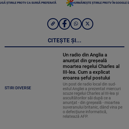
UGĂ ȘTIRILE PROTV CA SURSĂ PREFERATĂ
URMĂREȘTE ȘTIRILE PROTV ÎN GOOGLE 
CITEȘTE ȘI...
Un radio din Anglia a
anunțat din greșeală
moartea regelui Charles al
III-lea. Cum a explicat
eroarea șeful postului
Un post de radio local din sud-
STIRI DIVERSE
estul Angliei a prezentat miercuri
scuze regelui Charles al III-lea şi
ascultătorilor săi după ce a
anunţat - din greşeală - moartea
suveranului britanic, dând vina pe
o defecţiune informatică,
relatează AFP.