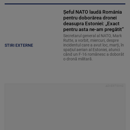
Șeful NATO laudă România
pentru doborârea dronei
deasupra Estoniei: „Exact
pentru asta ne-am pregătit”
Secretarul general al NATO, Mark
Rutte, a vorbit, miercuri, despre
incidentul care a avut loc, marți, în
STIRI EXTERNE
spațiul aerian al Estoniei, atunci
când un F-16 românesc a doborât
o dronă militară.