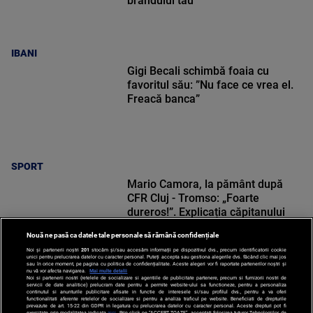
brandului tău
IBANI
Gigi Becali schimbă foaia cu
favoritul său: ”Nu face ce vrea el.
Freacă banca”
SPORT
Mario Camora, la pământ după
CFR Cluj - Tromso: „Foarte
dureros!”. Explicația căpitanului
Nouă ne pasă ca datele tale personale să rămână confidențiale
Noi și partenerii noștri
201
stocăm și/sau accesăm informații pe dispozitivul dvs., precum identificatorii cookie
unici pentru prelucrarea datelor cu caracter personal. Puteți accepta sau gestiona alegerile dvs. făcând clic mai jos
sau în orice moment, pe pagina cu politica de confidențialitate. Aceste alegeri vor fi raportate partenerilor noștri și
nu vă vor afecta navigarea.
Mai multe detalii
SPORT
Noi si partenerii nostri (retelele de socializare si agentiile de publicitate partenere, precum si furnizorii nostri de
servicii de date analitice) prelucram date pentru a permite website-ului sa functioneze, pentru a personaliza
continutul si anunturile publicitare afisate in functie de interesele si/sau profilul dvs., pentru a va oferi
functionalitati aferente retelelor de socializare si pentru a analiza traficul pe website. Beneficiati de drepturile
prevazute de art. 15-22 din GDPR in legatura cu prelucrarea datelor cu caracter personal. Aceste drepturi pot fi
exercitate prin modalitatea indicata
aici
. Prin click pe “ACCEPT TOATE”, acceptati folosirea tuturor Tehnologiilor de