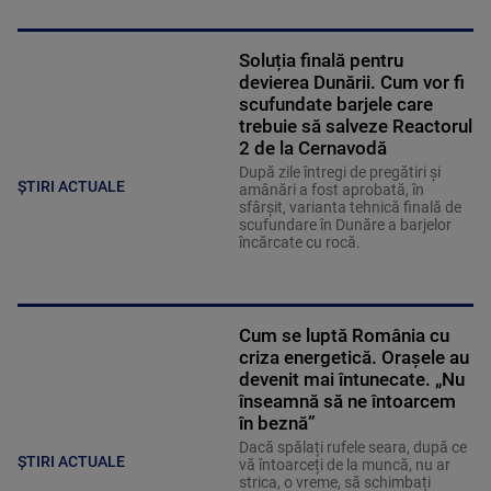
Soluția finală pentru
devierea Dunării. Cum vor fi
scufundate barjele care
trebuie să salveze Reactorul
2 de la Cernavodă
După zile întregi de pregătiri și
ȘTIRI ACTUALE
amânări a fost aprobată, în
sfârșit, varianta tehnică finală de
scufundare în Dunăre a barjelor
încărcate cu rocă.
Cum se luptă România cu
criza energetică. Orașele au
devenit mai întunecate. „Nu
înseamnă să ne întoarcem
în beznă”
Dacă spălați rufele seara, după ce
ȘTIRI ACTUALE
vă întoarceți de la muncă, nu ar
strica, o vreme, să schimbați