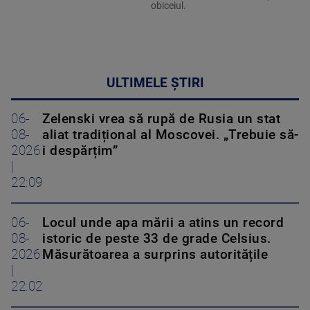
obiceiul.
ULTIMELE ȘTIRI
06-
Zelenski vrea să rupă de Rusia un stat
08-
aliat tradițional al Moscovei. „Trebuie să-
2026
i despărțim”
|
22:09
06-
Locul unde apa mării a atins un record
08-
istoric de peste 33 de grade Celsius.
2026
Măsurătoarea a surprins autoritățile
|
22:02