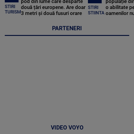
pod din lume care desparte
populație di
STIRI
două țări europene. Are doar
o abilitate p
STIRI
TURISM
3 metri și două fusuri orare
oamenilor nu
STIINTA
PARTENERI
VIDEO VOYO