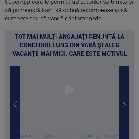
SuperApp care le permite utilizatorilor să trimită și
să primească bani, să obțină recompense și să
cumpere sau să vândă criptomonede.
TOT MAI MULȚI ANGAJAȚI RENUNȚĂ LA
CONCEDIUL LUNG DIN VARĂ ȘI ALEG
VACANȚE MAI MICI. CARE ESTE MOTIVUL
Tot mai mulți angajați renunță la concediul lung din vară și aleg
Cu c