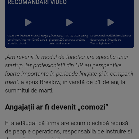
RECOMANDĂRI VIDEO
Cu ce era încărcat avionul cargo
A început UNTOLD 2026. Sting
Ce amendă riscă bărbatul care a
ucrainean Antonov lângă care s-
și peste 200 de artiști urcă pe
desenat pe stânca de pe
a găsit o dronă ...
cele nouă scene ...
Transfăgărășan. Ar ...
„Am revenit la modul de funcționare specific unui
startup, iar profesioniștii din HR au perspective
foarte importante în perioade liniștite și în companii
mari”,
a spus Breslow, în vârstă de 31 de ani, la
summitul de marți.
Angajații ar fi devenit „comozi”
El a adăugat că firma are acum o echipă redusă
de people operations, responsabilă de instruire și