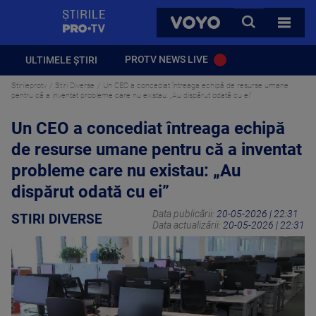
StirilePROTV
CAUTA
VOYO
TOATE 
PROTV NEWS LIVE
ULTIMELE ȘTIRI
Stirileprotv
Stiri Diverse
Un CEO a concediat întreaga echipă de resurse umane
pentru că a inventat probleme care nu existau: „Au dispărut odată cu ei”
Un CEO a concediat întreaga echipă
de resurse umane pentru că a inventat
probleme care nu existau: „Au
dispărut odată cu ei”
Data publicării:
20-05-2026 | 22:31
STIRI DIVERSE
Data actualizării:
20-05-2026 | 22:31