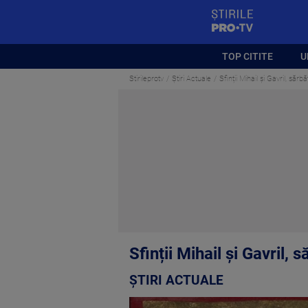
StirilePROTV
TOP CITITE
U
Stirileprotv
Știri Actuale
Sfinții Mihail și Gavril, sărbăt
Sfinții Mihail și Gavril, s
ȘTIRI ACTUALE