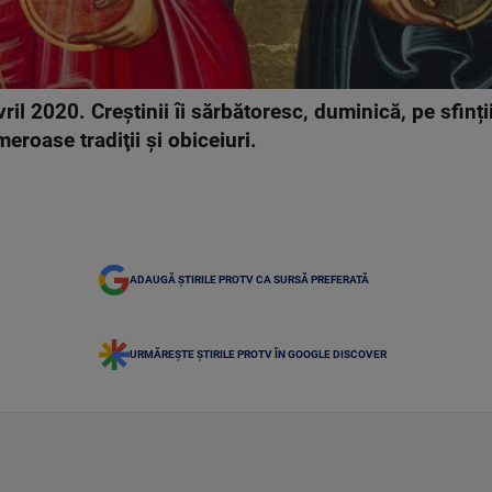
ril 2020. Creștinii îi sărbătoresc, duminică, pe sfinți
eroase tradiţii şi obiceiuri.
ADAUGĂ ȘTIRILE PROTV CA SURSĂ PREFERATĂ
URMĂREȘTE ȘTIRILE PROTV ÎN GOOGLE DISCOVER