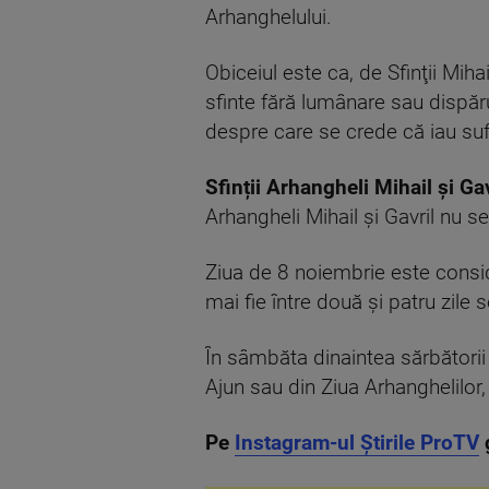
Arhanghelului.
Obiceiul este ca, de Sfinţii Mihai
sfinte fără lumânare sau dispăru
despre care se crede că iau suf
Sfinții Arhangheli Mihail și Ga
Arhangheli Mihail şi Gavril nu s
Ziua de 8 noiembrie este conside
mai fie între două şi patru zile 
În sâmbăta dinaintea sărbătorii
Ajun sau din Ziua Arhanghelilor
Pe
Instagram-ul Știrile ProTV