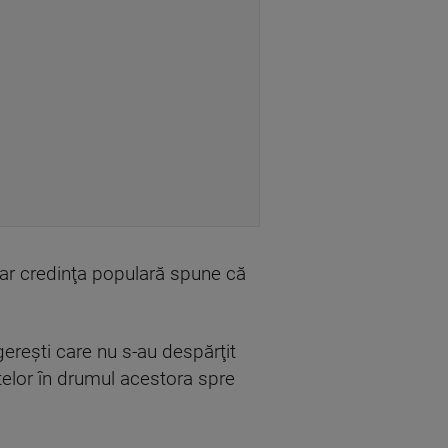
 iar credinţa populară spune că
ngereşti care nu s-au despărţit
telor în drumul acestora spre