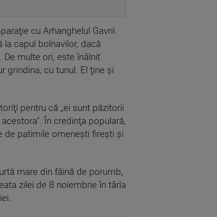
paraţie cu Arhanghelul Gavril.
ă la capul bolnavilor, dacă
 De multe ori, este înâlnit
grindina, cu tunul. El ţine şi
oriţi pentru că „ei sunt păzitorii
acestora". În credinţa populară,
 de patimile omeneşti fireşti şi
 turtă mare din făină de porumb,
neata zilei de 8 noiembrie în târla
ei.