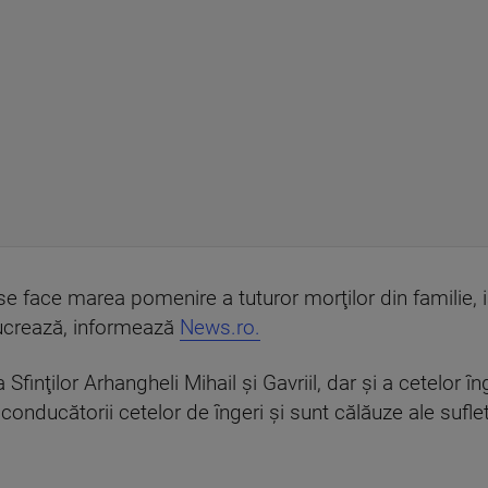
 se face marea pomenire a tuturor morţilor din familie,
 lucrează, informează
News.ro.
finţilor Arhangheli Mihail şi Gavriil, dar şi a cetelor î
onducătorii cetelor de îngeri şi sunt călăuze ale sufle