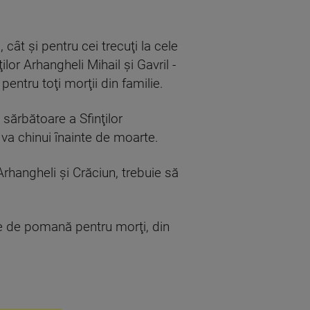
, cât şi pentru cei trecuţi la cele
lor Arhangheli Mihail şi Gavril -
ntru toţi morţii din familie.
sărbătoare a Sfinţilor
 va chinui înainte de moarte.
Arhangheli şi Crăciun, trebuie să
te de pomană pentru morţi, din