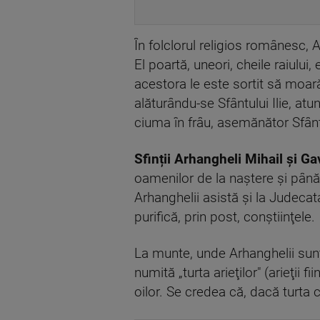
În folclorul religios românesc, 
El poartă, uneori, cheile raiului
acestora le este sortit să moară,
alăturându-se Sfântului Ilie, atu
ciuma în frâu, asemănător Sfân
Sfinții Arhangheli Mihail și Ga
oamenilor de la naştere şi până
Arhanghelii asistă şi la Judecat
purifică, prin post, conştiinţele.
La munte, unde Arhanghelii sunt
numită „turta arieţilor" (arieţii 
oilor. Se credea că, dacă turta 