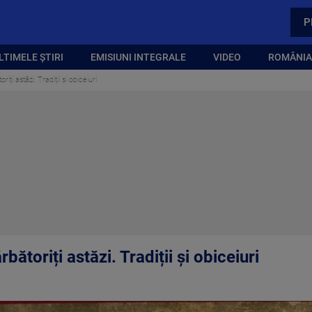
P
LTIMELE ȘTIRI
EMISIUNI INTEGRALE
VIDEO
ROMÂNIA,
oriți astăzi. Tradiții și obiceiuri
ărbătoriți astăzi. Tradiții și obiceiuri