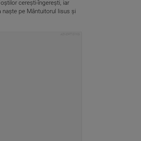
tilor cereşti-îngereşti, iar
 naşte pe Mântuitorul Iisus şi