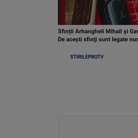
Sfinții Arhangheli Mihail și Gav
De aceşti sfinţi sunt legate num
STIRILEPROTV