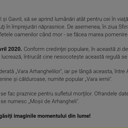
l şi Gavril, să se aprind lumânări atât pentru cei în viaţă
ţi în împrejurări năprasnice. De asemenea, în ziua Sfinţi
letele oamenilor când mor - se făcea marea pomenire pe
vril 2020.
Conform credinţei populare, în această zi de 
e lucrează, întrucât cine nesocoteşte această regulă se
rată „Vara Arhanghelilor", iar pe lângă aceasta, între 
senine şi călduroase, numite popular „Vara iernii".
 se fac praznice pentru sufletul morţilor. Ofrandele da
, se numesc „Moşii de Arhangheli".
găsiți imaginile momentului din lume!