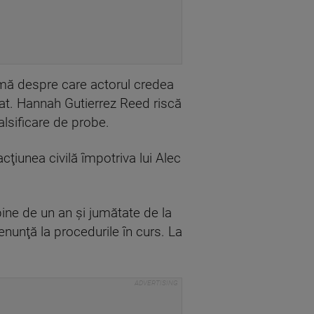
rmă despre care actorul credea
rat. Hannah Gutierrez Reed riscă
lsificare de probe.
ţiunea civilă împotriva lui Alec
 bine de un an şi jumătate de la
enunţă la procedurile în curs. La