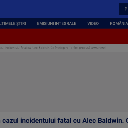
P
LTIMELE ȘTIRI
EMISIUNI INTEGRALE
VIDEO
ROMÂNIA,
zul incidentului fatal cu Alec Baldwin. Ce înțelegere i-a fost propusă armurierei
 cazul incidentului fatal cu Alec Baldwin. 