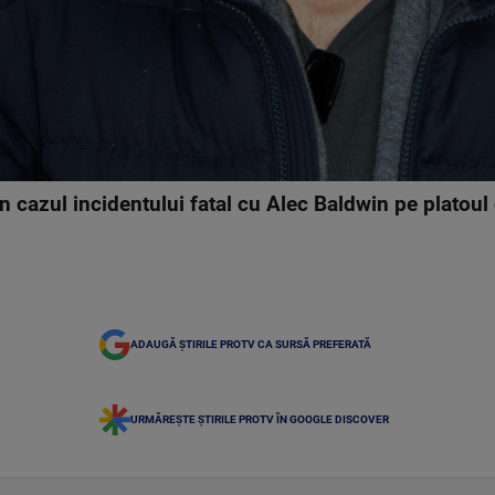
n cazul incidentului fatal cu Alec Baldwin pe platoul 
ADAUGĂ ȘTIRILE PROTV CA SURSĂ PREFERATĂ
URMĂREȘTE ȘTIRILE PROTV ÎN GOOGLE DISCOVER