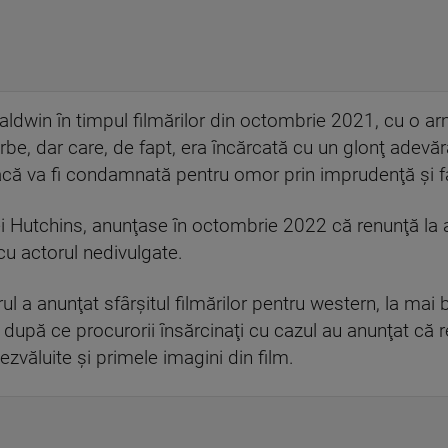
aldwin în timpul filmărilor din octombrie 2021, cu o a
rbe, dar care, de fapt, era încărcată cu un glonţ adevă
dacă va fi condamnată pentru omor prin imprudenţă şi fa
 Hutchins, anunţase în octombrie 2022 că renunţă la ac
cu actorul nedivulgate.
rul a anunţat sfârşitul filmărilor pentru western, la mai
după ce procurorii însărcinaţi cu cazul au anunţat că r
dezvăluite şi primele imagini din film.