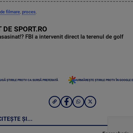
 de filmare
,
proces
,
 DE SPORT.RO
asinat!? FBI a intervenit direct la terenul de golf
UGĂ ȘTIRILE PROTV CA SURSĂ PREFERATĂ
URMĂREȘTE ȘTIRILE PROTV ÎN GOOGLE 
CITEȘTE ȘI...