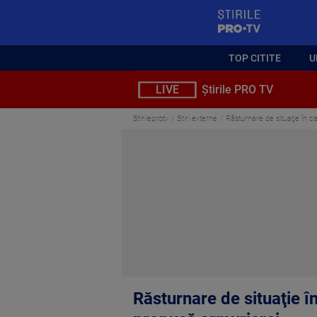
StirilePROTV
TOP CITITE
U
LIVE
Știrile PRO TV
Stirileprotv
Stiri externe
Răsturnare de situaţie în ca
Răsturnare de situaţie în