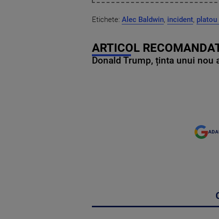
Etichete:
Alec Baldwin
,
incident
,
platou
ARTICOL RECOMANDAT
Donald Trump, ținta unui nou as
ADA