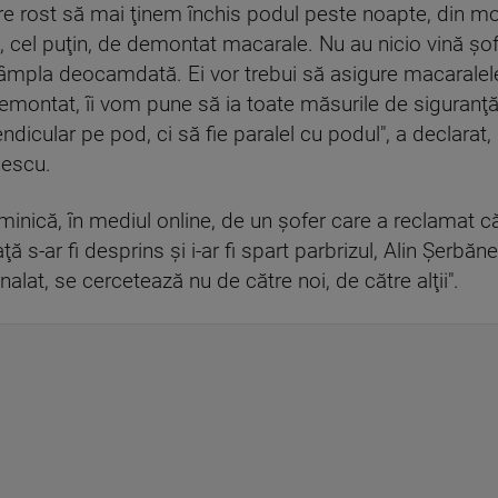
are rost să mai ţinem închis podul peste noapte, din m
 cel puţin, de demontat macarale. Nu au nicio vină şof
tâmpla deocamdată. Ei vor trebui să asigure macaralel
emontat, îi vom pune să ia toate măsurile de siguranţă 
endicular pe pod, ci să fie paralel cu podul", a declara
nescu.
uminică, în mediul online, de un şofer care a reclamat 
 s-ar fi desprins şi i-ar fi spart parbrizul, Alin Şerbă
lat, se cercetează nu de către noi, de către alţii".