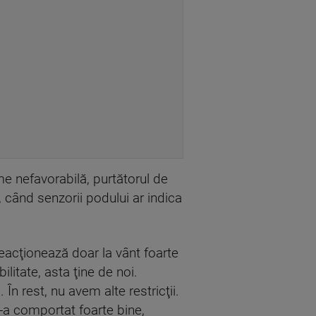
me nefavorabilă, purtătorul de
 când senzorii podului ar indica
eacţionează doar la vânt foarte
litate, asta ţine de noi.
În rest, nu avem alte restricţii.
s-a comportat foarte bine,