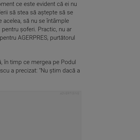
oment ce este evident că ei nu
erii să stea să aştepte să se
e acelea, să nu se întâmple
pentru şoferi. Practic, nu ar
t, pentru AGERPRES, purtătorul
că, în timp ce mergea pe Podul
nescu a precizat: "Nu ştim dacă a