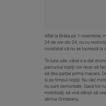
Aflat la Brăila pe 1 noiembrie, m
24 de ore din 24, nu cu restricţ
constatat că nu se lucrează la 
"În luna iulie, când s-a dat dru
parcursul nopţii vor reuşi să f
să dea parţial prima macara. Do
şi pe timpul nopţii. Nu văd mot
nu sunt demontate. Dacă tot nu 
mobilizaţi, să vină dânşii să c
afirma Grindeanu.