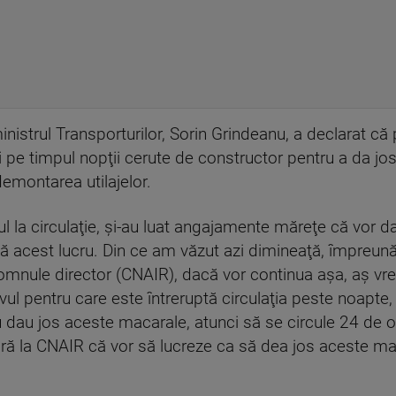
inistrul Transporturilor, Sorin Grindeanu, a declarat că 
ii pe timpul nopţii cerute de constructor pentru a da j
demontarea utilajelor.
mul la circulaţie, şi-au luat angajamente măreţe că vor 
acă acest lucru. Din ce am văzut azi dimineaţă, împreu
mnule director (CNAIR), dacă vor continua aşa, aş vrea 
ivul pentru care este întreruptă circulaţia peste noapte
dau jos aceste macarale, atunci să se circule 24 de or
eară la CNAIR că vor să lucreze ca să dea jos aceste ma