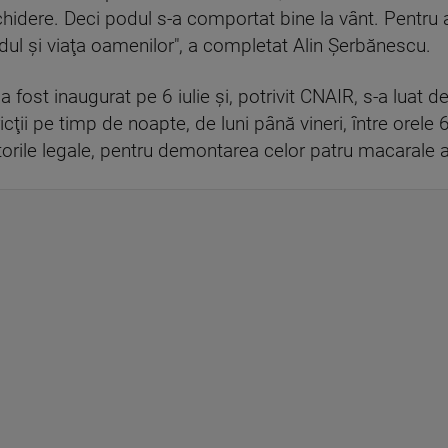
idere. Deci podul s-a comportat bine la vânt. Pentru a f
dul şi viaţa oamenilor", a completat Alin Şerbănescu.
ost inaugurat pe 6 iulie şi, potrivit CNAIR, s-a luat de
cţii pe timp de noapte, de luni până vineri, între orele 6
orile legale, pentru demontarea celor patru macarale a