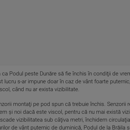
a ca Podul peste Dunăre să fie închis în condiţii de vre
 lucru s-ar impune doar în caz de vânt foarte puternic,
scol, când nu ar exista vizibilitate.
zorii montaţi pe pod spun că trebuie închis. Senzorii r
m şi noi dacă este viscol, pentru că nu mai există vizibi
cade vizibilitatea sub câţiva metri, închidem circulaţia. 
rilor de vânt puternic de duminică, Podul de la Brăila 