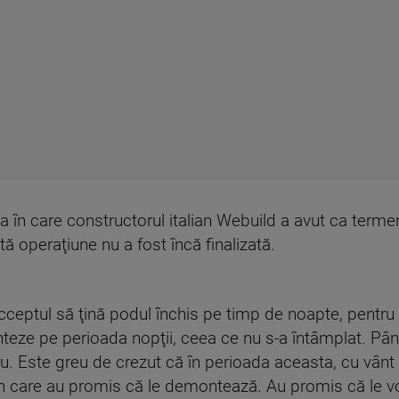
a în care constructorul italian Webuild a avut ca ter
ă operaţiune nu a fost încă finalizată.
ceptul să ţină podul închis pe timp de noapte, pentr
onteze pe perioada nopţii, ceea ce nu s-a întâmplat. P
. Este greu de crezut că în perioada aceasta, cu vânt ş
 în care au promis că le demontează. Au promis că le