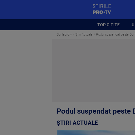
StirilePROTV
TOP CITITE
U
Stirileprotv
Știri Actuale
Podul suspendat peste Dunăr
Podul suspendat peste D
ȘTIRI ACTUALE