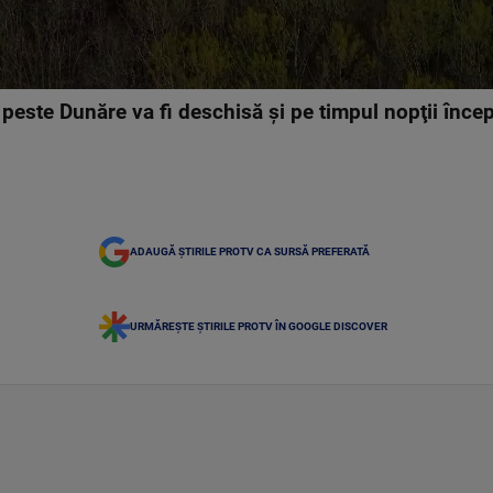
 peste Dunăre va fi deschisă şi pe timpul nopţii în
ADAUGĂ ȘTIRILE PROTV CA SURSĂ PREFERATĂ
URMĂREȘTE ȘTIRILE PROTV ÎN GOOGLE DISCOVER