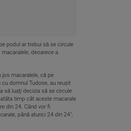
pe podul ar trebui să se circule
os macaralele, deoarece a
da jos macaralele, că pe
nă cu domnul Tudose, au reuşit
să luaţi decizia să se circule
, atâta timp cât aceste macarale
e din 24. Când vor fi
carale, până atunci 24 din 24",