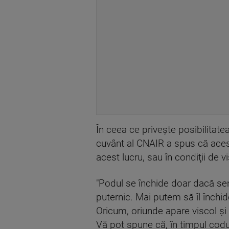
În ceea ce priveşte posibilitate
cuvânt al CNAIR a spus că acest
acest lucru, sau în condiţii de vi
"Podul se închide doar dacă sen
puternic. Mai putem să îl închide
Oricum, oriunde apare viscol şi s
Vă pot spune că, în timpul codu