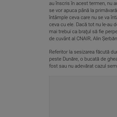
au înscris în acest termen, nu 
se vor apuca până la primăvară,
întâmple ceva care nu se va în
ceva cu ele. Dacă tot nu le-au d
mai trebui ca braţul să fie perp
de cuvânt al CNAIR, Alin Şerbă
Referitor la sesizarea făcută d
peste Dunăre, o bucată de gheaţă
fost sau nu adevărat cazul semna