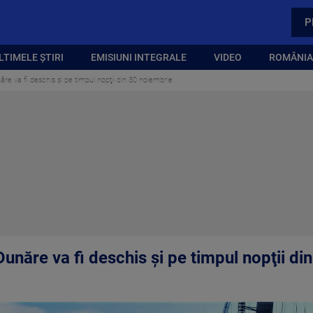
P
LTIMELE ȘTIRI
EMISIUNI INTEGRALE
VIDEO
ROMÂNIA,
e va fi deschis şi pe timpul nopţii din 30 noiembrie
unăre va fi deschis şi pe timpul nopţii di