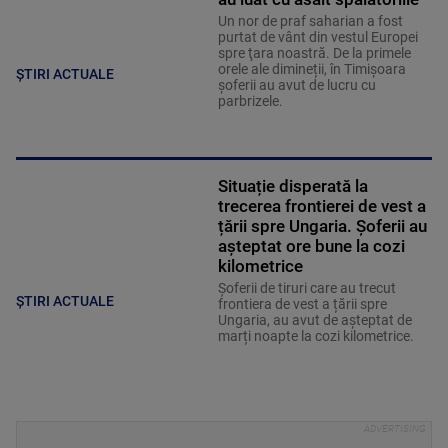
Un nor de praf saharian a fost
purtat de vânt din vestul Europei
spre ţara noastră. De la primele
orele ale dimineții, în Timișoara
ȘTIRI ACTUALE
şoferii au avut de lucru cu
parbrizele.
Situație disperată la
trecerea frontierei de vest a
țării spre Ungaria. Șoferii au
așteptat ore bune la cozi
kilometrice
Șoferii de tiruri care au trecut
ȘTIRI ACTUALE
frontiera de vest a țării spre
Ungaria, au avut de așteptat de
marți noapte la cozi kilometrice.