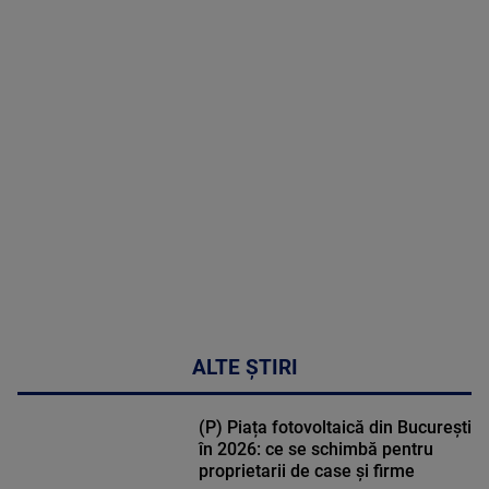
2026
MAI
MULTE
DETALII
46:08
ALTE ȘTIRI
(P) Piața fotovoltaică din București
în 2026: ce se schimbă pentru
proprietarii de case și firme