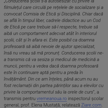
„
Conducerea școlii s-a autosesizat cu privire la
filmulețul care circulă pe rețelele de socializare și a
convocat Comisia de Etică și Disciplină. Chiar dacă
se află în timpul liber, cadrele didactice au un Cod
de Etică pe care trebuie să-l respecte, trebuie să
aibă un comportament adecvat atât în interiorul
școlii, cât și în afara ei. Este posibil ca doamna
profesoară să aibă nevoie de ajutor specializat,
însă nu vreau să mă pronunț. Conducerea școlii ne-
a transmis că va sesiza și medicul de medicină a
muncii, pentru a vedea dacă doamna profesoară
este în continuare aptă pentru a preda în
învățământ. Din ce am înțeles, până acum nu au
fost reclamații din partea părinților sau a elevilor cu
privire la comportamentul său la orele de curs
”, a
transmis pentru
vremeanoua.ro
inspectorul școlar
general, prof. Elena Mustață, relatează
Ziare.com
.