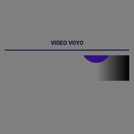
VIDEO VOYO
Stirile PRO TV
Stirile PRO
TV # 19.00 -
10 August