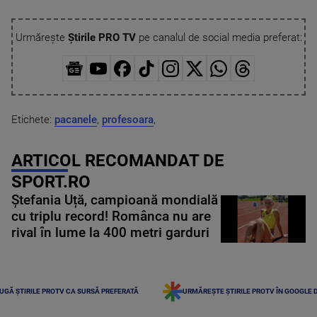
Urmărește
Știrile PRO TV
pe canalul de social media preferat:
Etichete:
pacanele
,
profesoara
,
ARTICOL RECOMANDAT DE
SPORT.RO
Ștefania Uță, campioană mondială
cu triplu record! Românca nu are
rival în lume la 400 metri garduri
UGĂ ȘTIRILE PROTV CA SURSĂ PREFERATĂ
URMĂREȘTE ȘTIRILE PROTV ÎN GOOGLE 