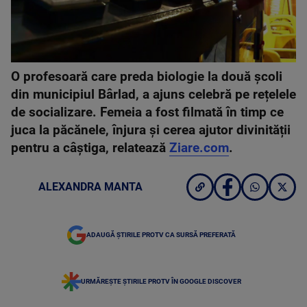
O profesoară care preda biologie la două școli
din municipiul Bârlad, a ajuns celebră pe rețelele
de socializare. Femeia a fost filmată în timp ce
juca la păcănele, înjura și cerea ajutor divinității
pentru a câștiga, relatează
Ziare.com
.
ALEXANDRA MANTA
ADAUGĂ ȘTIRILE PROTV CA SURSĂ PREFERATĂ
URMĂREȘTE ȘTIRILE PROTV ÎN GOOGLE DISCOVER