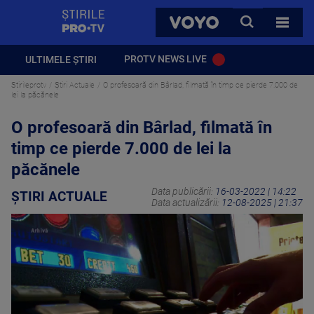
StirilePROTV
CAUTA
VOYO
TOATE 
PROTV NEWS LIVE
ULTIMELE ȘTIRI
Stirileprotv
Știri Actuale
O profesoară din Bârlad, filmată în timp ce pierde 7.000 de
lei la păcănele
O profesoară din Bârlad, filmată în
timp ce pierde 7.000 de lei la
păcănele
Data publicării:
16-03-2022 | 14:22
ȘTIRI ACTUALE
Data actualizării:
12-08-2025 | 21:37