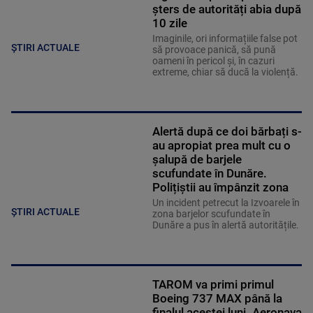
șters de autorități abia după
10 zile
Imaginile, ori informațiile false pot
ȘTIRI ACTUALE
să provoace panică, să pună
oameni în pericol și, în cazuri
extreme, chiar să ducă la violență.
Alertă după ce doi bărbați s-
au apropiat prea mult cu o
șalupă de barjele
scufundate în Dunăre.
Polițiștii au împânzit zona
Un incident petrecut la Izvoarele în
ȘTIRI ACTUALE
zona barjelor scufundate în
Dunăre a pus în alertă autoritățile.
TAROM va primi primul
Boeing 737 MAX până la
finalul acestei luni. Aeronava