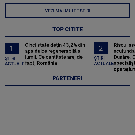
VEZI MAI MULTE ȘTIRI
TOP CITITE
Cinci state dețin 43,2% din
Riscul a
2
1
apa dulce regenerabilă a
scufundar
lumii. Ce cantitate are, de
Dunăre. C
ȘTIRI
ȘTIRI
fapt, România
specialișt
ACTUALE
ACTUALE
operațiun
PARTENERI