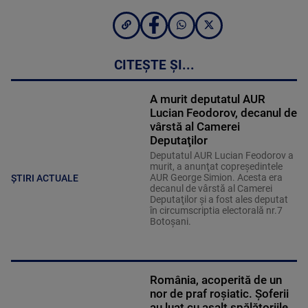
CITEȘTE ȘI...
A murit deputatul AUR
Lucian Feodorov, decanul de
vârstă al Camerei
Deputaţilor
Deputatul AUR Lucian Feodorov a
murit, a anunţat copreşedintele
AUR George Simion. Acesta era
ȘTIRI ACTUALE
decanul de vârstă al Camerei
Deputaţilor şi a fost ales deputat
în circumscriptia electorală nr.7
Botoşani.
România, acoperită de un
nor de praf roșiatic. Șoferii
au luat cu asalt spălătoriile