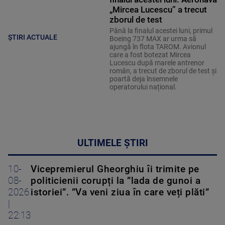
„Mircea Lucescu” a trecut
zborul de test
Până la finalul acestei luni, primul
ȘTIRI ACTUALE
Boeing 737 MAX ar urma să
ajungă în flota TAROM. Avionul
care a fost botezat Mircea
Lucescu după marele antrenor
român, a trecut de zborul de test și
poartă deja însemnele
operatorului național.
ULTIMELE ȘTIRI
10-
Vicepremierul Gheorghiu îi trimite pe
08-
politicienii corupți la ”lada de gunoi a
2026
istoriei”. ”Va veni ziua în care veți plăti”
|
22:13