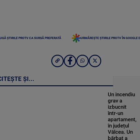
UGĂ ȘTIRILE PROTV CA SURSĂ PREFERATĂ
URMĂREȘTE ȘTIRILE PROTV ÎN GOOGLE 
CITEȘTE ȘI...
Un incendiu
grav a
izbucnit
într-un
apartament,
în județul
Vâlcea. Un
bărbat a