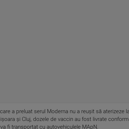
l care a preluat serul Moderna nu a reușit să aterizeze l
șoara și Cluj, dozele de vaccin au fost livrate conform p
, va fi transportat cu autovehiculele MApN.