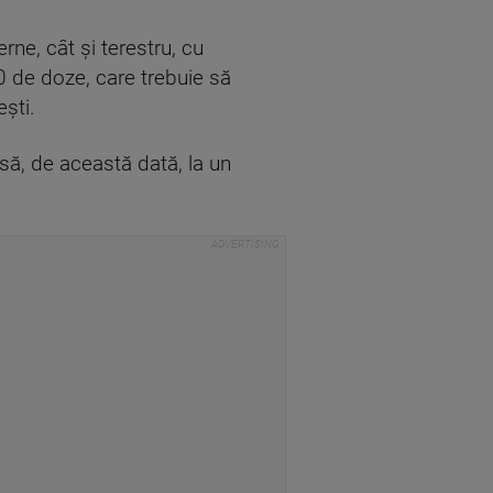
rne, cât şi terestru, cu
0 de doze, care trebuie să
ești.
să, de această dată, la un