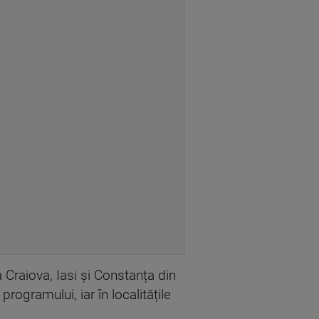
a Craiova, Iasi și Constanța din
rogramului, iar în localitățile