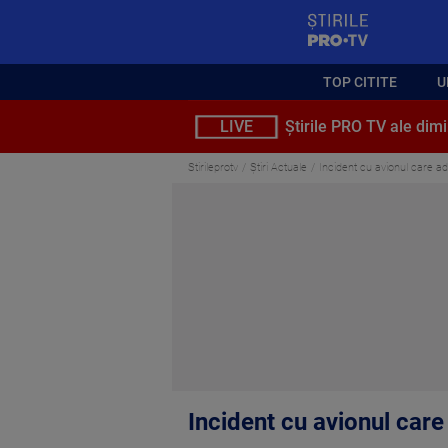
StirilePROTV
TOP CITITE
U
LIVE
Știrile PRO TV ale dimi
Stirileprotv
Știri Actuale
Incident cu avionul care ad
Incident cu avionul care