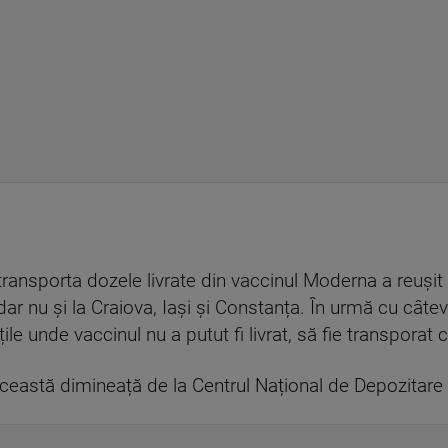
ansporta dozele livrate din vaccinul Moderna a reușit
dar nu și la Craiova, Iași și Constanța. În urmă cu câtev
țile unde vaccinul nu a putut fi livrat, să fie transpora
această dimineață de la Centrul Național de Depozitare 