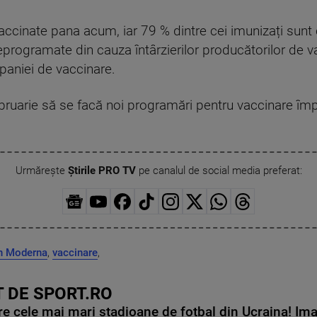
cinate pana acum, iar 79 % dintre cei imunizați sunt ce
rogramate din cauza întârzierilor producătorilor de va
aniei de vaccinare.
februarie să se facă noi programări pentru vaccinare î
Urmărește
Știrile PRO TV
pe canalul de social media preferat:
n Moderna
,
vaccinare
,
 DE SPORT.RO
e cele mai mari stadioane de fotbal din Ucraina! Ima