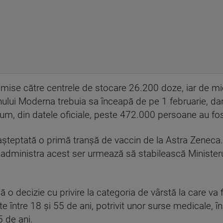
imise către centrele de stocare 26.200 doze, iar de mi
nului Moderna trebuia sa înceapă de pe 1 februarie, dar 
acum, din datele oficiale, peste 472.000 persoane au fos
 așteptată o primă tranșă de vaccin de la Astra Zeneca.
e administra acest ser urmează să stabilească Ministeru
ncă o decizie cu privire la categoria de vârstă la care va f
te între 18 și 55 de ani, potrivit unor surse medicale, î
5 de ani.