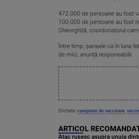
472.000 de persoane au fost vac
100.000 de persoane au fost rep
Gheorghiță, coordonatorul camp
Între timp, șansele ca în luna 
de mici, anunță responsabilii.
Etichete:
campanie de vaccinare
,
vacci
ARTICOL RECOMANDAT
Atac rusesc asupra unuia dintr