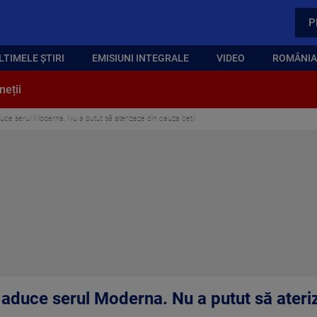
P
LTIMELE ȘTIRI
EMISIUNI INTEGRALE
VIDEO
ROMÂNIA,
neții
uce serul Moderna. Nu a putut să aterizeze din cauza ceții
 aduce serul Moderna. Nu a putut să ateriz