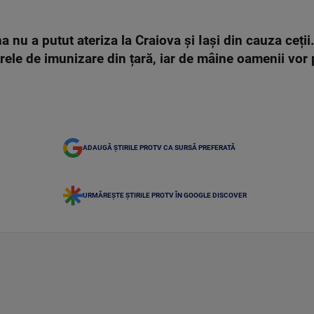
nu a putut ateriza la Craiova și Iași din cauza ceții
ele de imunizare din țară, iar de mâine oamenii vor p
ADAUGĂ ȘTIRILE PROTV CA SURSĂ PREFERATĂ
URMĂREȘTE ȘTIRILE PROTV ÎN GOOGLE DISCOVER