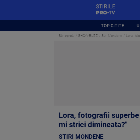
StirilePROTV
TOP CITITE
U
Stirileprotv
SHOW-BUZZ
Stiri Mondene
Lora, fot
Lora, fotografii superbe
mi strici dimineata?"
STIRI MONDENE