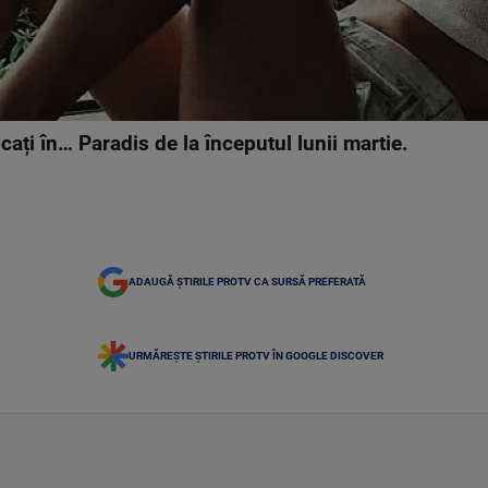
locați în… Paradis de la începutul lunii martie.
ADAUGĂ ȘTIRILE PROTV CA SURSĂ PREFERATĂ
URMĂREȘTE ȘTIRILE PROTV ÎN GOOGLE DISCOVER