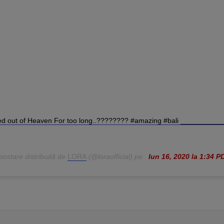
cked out of Heaven For too long..???????? #amazing #bali __________
postare distribuită de
LORA
(@loraofficial) pe
Iun 16, 2020 la 1:34 P