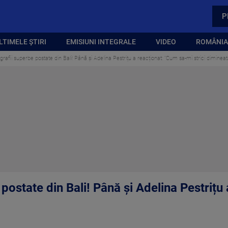
P
LTIMELE ȘTIRI
EMISIUNI INTEGRALE
VIDEO
ROMÂNIA,
ografii superbe postate din Bali! Până și Adelina Pestrițu a reacționat: "Cum sa-mi strici dimineat
 postate din Bali! Până și Adelina Pestrițu