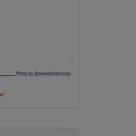
_______ Photo by @xeniaharitonovici
DT