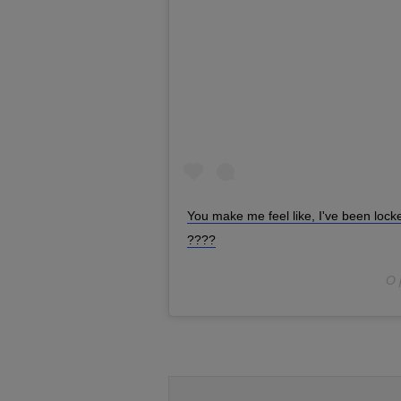
You make me feel like, I've been lo
????
O 