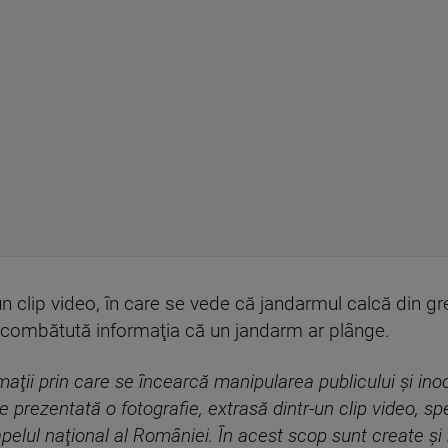
un clip video, în care se vede că jandarmul calcă din gr
combătută informaţia că un jandarm ar plânge.
aţii prin care se încearcă manipularea publicului şi in
te prezentată o fotografie, extrasă dintr-un clip video, s
pelul naţional al României. În acest scop sunt create şi