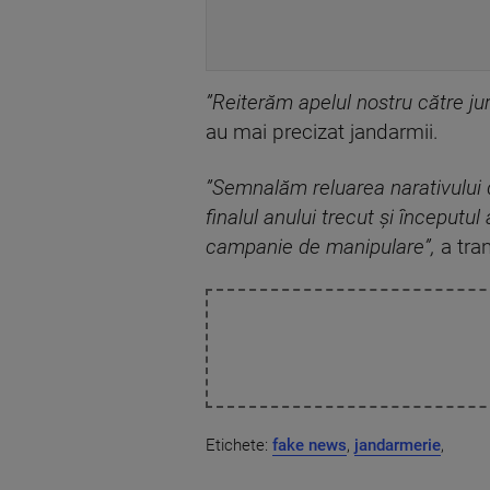
”Reiterăm apelul nostru către jur
au mai precizat jandarmii.
”Semnalăm reluarea narativului d
finalul anului trecut şi începutul
campanie de manipulare”,
a tran
Etichete:
fake news
,
jandarmerie
,