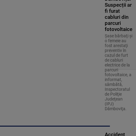
Suspecții ar
fi furat
cabluri din
parcuri
fotovoltaice
Şase bărbaţi şi
o femeie au
fost arestaţi
preventiv în
cazul de furt
de cabluri
electrice de la
parcuri
fotovoltaice, a
informat,
sâmbătă,
Inspectoratul
de Poliţie
Judeţean
(IPJ)
Dâmboviţa.
Accident