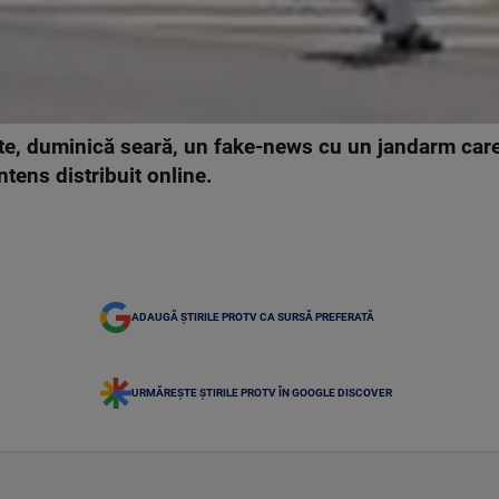
, duminică seară, un fake-news cu un jandarm care a
ntens distribuit online.
ADAUGĂ ȘTIRILE PROTV CA SURSĂ PREFERATĂ
URMĂREȘTE ȘTIRILE PROTV ÎN GOOGLE DISCOVER