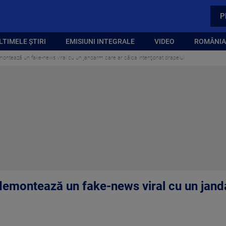
P
LTIMELE ȘTIRI
EMISIUNI INTEGRALE
VIDEO
ROMÂNIA,
ntează un fake-news viral cu un jandarm care ar călca intenţionat drapelul
emontează un fake-news viral cu un jand