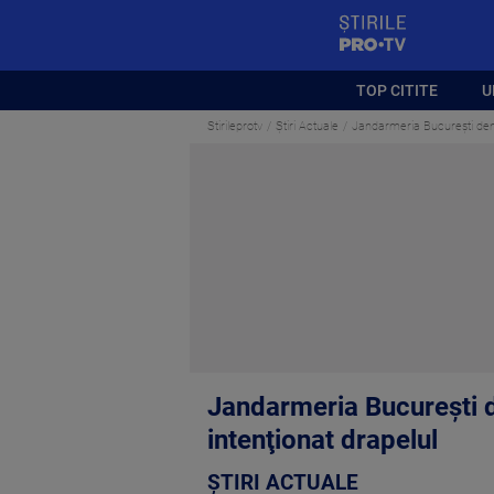
StirilePROTV
TOP CITITE
U
Stirileprotv
Știri Actuale
Jandarmeria Bucureşti demo
Jandarmeria Bucureşti d
intenţionat drapelul
ȘTIRI ACTUALE