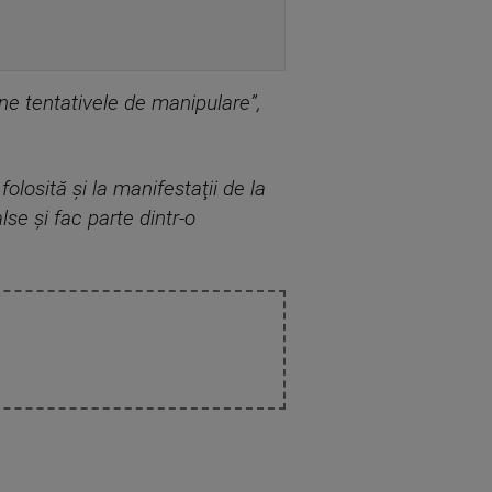
ine tentativele de manipulare”,
losită şi la manifestaţii de la
lse şi fac parte dintr-o