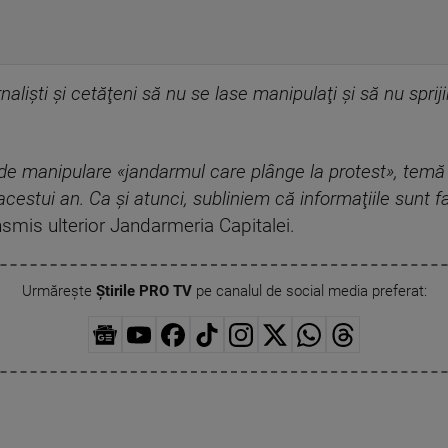
nalişti şi cetăţeni să nu se lase manipulaţi şi să nu sprij
e manipulare «jandarmul care plânge la protest», temă fo
 acestui an. Ca şi atunci, subliniem că informaţiile sunt fa
smis ulterior Jandarmeria Capitalei.
Urmărește
Știrile PRO TV
pe canalul de social media preferat: