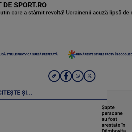
 DE SPORT.RO
in care a stârnit revoltă! Ucrainenii acuză lipsă de r
UGĂ ȘTIRILE PROTV CA SURSĂ PREFERATĂ
URMĂREȘTE ȘTIRILE PROTV ÎN GOOGLE 
CITEȘTE ȘI...
Șapte
persoane
au fost
arestate în
Dâmbovița.