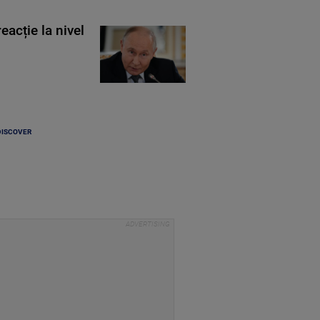
eacție la nivel
DISCOVER