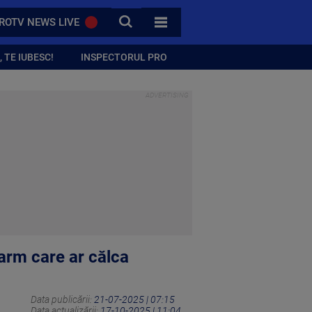
CAUTA
ROTV NEWS LIVE
TOATE CATEGORIILE
 TE IUBESC!
INSPECTORUL PRO
arm care ar călca
Data publicării:
21-07-2025 | 07:15
Data actualizării:
17-10-2025 | 11:04