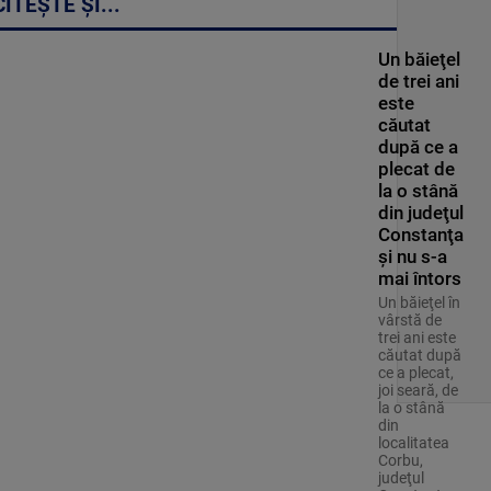
CITEȘTE ȘI...
Un băieţel
de trei ani
este
căutat
după ce a
plecat de
la o stână
din judeţul
Constanţa
şi nu s-a
mai întors
Un băieţel în
vârstă de
trei ani este
căutat după
ce a plecat,
joi seară, de
la o stână
din
localitatea
Corbu,
judeţul