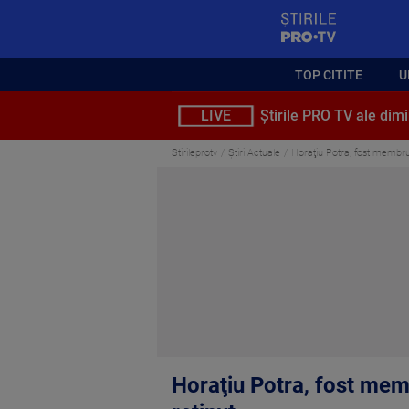
StirilePROTV
TOP CITITE
U
LIVE
Știrile PRO TV ale dimi
Stirileprotv
Știri Actuale
Horaţiu Potra, fost membru a
Horaţiu Potra, fost membr