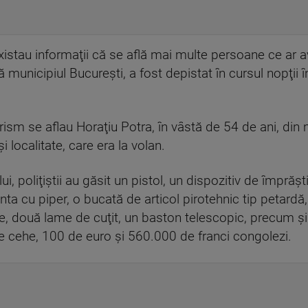
xistau informaţii că se află mai multe persoane ce ar a
ă municipiul Bucureşti, a fost depistat în cursul nopţi
rism se aflau Horaţiu Potra, în vâstă de 54 de ani, din 
i localitate, care era la volan.
i, poliţiştii au găsit un pistol, un dispozitiv de împrăş
nta cu piper, o bucată de articol pirotehnic tip petardă,
uţite, două lame de cuţit, un baston telescopic, precum 
e cehe, 100 de euro şi 560.000 de franci congolezi.