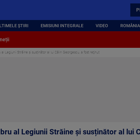
P
LTIMELE ȘTIRI
EMISIUNI INTEGRALE
VIDEO
ROMÂNIA,
neții
l Legiunii Străine și susținător al lui Călin Georgescu, a fost reţinut
u al Legiunii Străine și susținător al lui 