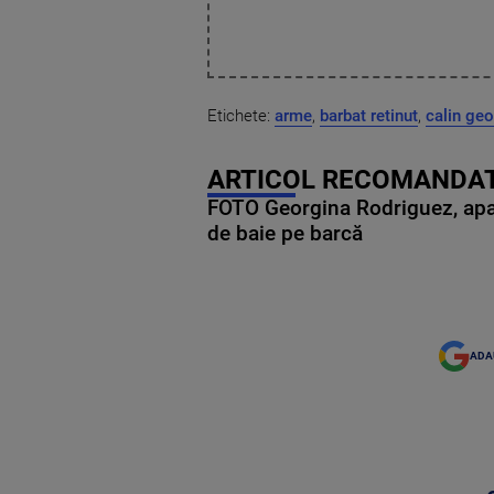
Etichete:
arme
,
barbat retinut
,
calin ge
ARTICOL RECOMANDAT
FOTO Georgina Rodriguez, apariț
de baie pe barcă
ADA