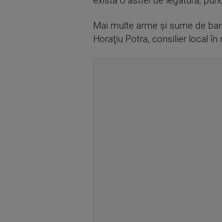
există o astfel de legătură, pu
Mai multe arme şi sume de bani a
Horaţiu Potra, consilier local î