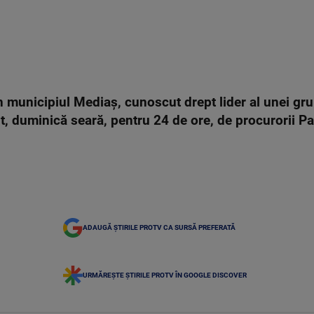
în municipiul Mediaş, cunoscut drept lider al unei gr
nut, duminică seară, pentru 24 de ore, de procurorii P
ADAUGĂ ȘTIRILE PROTV CA SURSĂ PREFERATĂ
URMĂREȘTE ȘTIRILE PROTV ÎN GOOGLE DISCOVER