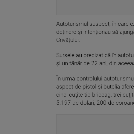
Autoturismul suspect, în care e
deţinere şi intenţionau să ajung
Crivăţului.
Sursele au precizat că în autotu
şi un tânăr de 22 ani, din aceeaş
În urma controlului autoturismulu
aspect de pistol şi butelia afere
cinci cuţite tip briceag, trei c
5.197 de dolari, 200 de coroan