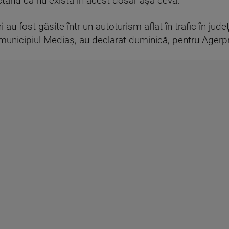
nctând că nu există în acest dosar aşa ceva.
u fost găsite într-un autoturism aflat în trafic în judeţ
n municipiul Mediaş, au declarat duminică, pentru Agerpr