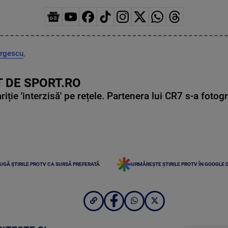
orgescu
,
 DE SPORT.RO
ie 'interzisă' pe rețele. Partenera lui CR7 s-a fotog
UGĂ ȘTIRILE PROTV CA SURSĂ PREFERATĂ
URMĂREȘTE ȘTIRILE PROTV ÎN GOOGLE 