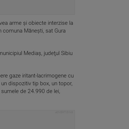
vea arme şi obiecte interzise la
i în comuna Măneşti, sat Gura
municipiul Mediaş, judeţul Sibiu
tiere gaze iritant-lacrimogene cu
 un dispozitiv tip box, un topor,
şi sumele de 24.990 de lei,