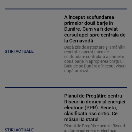
A început scufundarea
primelor două barje în
Dunăre. Cum va fi deviat
cursul apei spre centrala de
la Cernavodă
După zile de așteptare și amânări
ȘTIRI ACTUALE
repetate, operațiunea de
scufundare controlată a primelor
două barje în apropierea brațului
Bala de pe Dunăre a început vineri
după-amiază.
Planul de Pregătire pentru
Riscuri în domeniul energiei
electrice (PPR). Seceta,
clasificată risc critic. Ce
măsuri ia statul
Planul de Pregătire pentru Riscuri
ȘTIRI ACTUALE
în domeniul energiei electrice