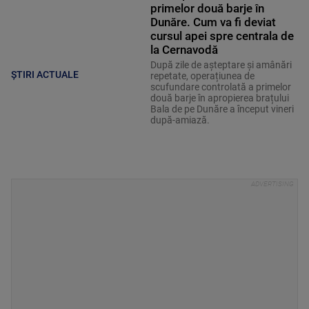
primelor două barje în
Dunăre. Cum va fi deviat
cursul apei spre centrala de
la Cernavodă
După zile de așteptare și amânări
ȘTIRI ACTUALE
repetate, operațiunea de
scufundare controlată a primelor
două barje în apropierea brațului
Bala de pe Dunăre a început vineri
după-amiază.