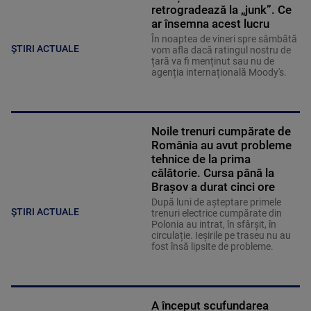
retrogradează la „junk”. Ce
ar însemna acest lucru
În noaptea de vineri spre sâmbătă
ȘTIRI ACTUALE
vom afla dacă ratingul nostru de
țară va fi menținut sau nu de
agenția internațională Moody's.
Noile trenuri cumpărate de
România au avut probleme
tehnice de la prima
călătorie. Cursa până la
Brașov a durat cinci ore
După luni de așteptare primele
ȘTIRI ACTUALE
trenuri electrice cumpărate din
Polonia au intrat, în sfârșit, în
circulație. Ieșirile pe traseu nu au
fost însă lipsite de probleme.
A început scufundarea