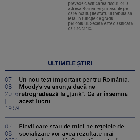
prevede clasificarea riscurilor la
adresa României și măsurile pe
care instituțiile statului trebuia să
le ia, în funcție de gradul
pericolului. Seceta este clasificată
ca risc critic.
ULTIMELE ȘTIRI
07-
Un nou test important pentru România.
08-
Moody's va anunța dacă ne
2026
retrogradează la „junk”. Ce ar însemna
|
acest lucru
19:59
07-
Elevii care stau de mici pe rețelele de
08-
socializare vor avea rezultate mai