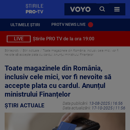
StirilePROTV
CAUTA
VOYO
TOATE 
PROTV NEWS LIVE
ULTIMELE ȘTIRI
LIVE
Știrile PRO TV de la ora 19:00
Stirileprotv
Știri Actuale
Toate magazinele din România, inclusiv cele mici, vor fi
nevoite să accepte plata cu cardul. Anunțul ministrului Finanțelor
Toate magazinele din România,
inclusiv cele mici, vor fi nevoite să
accepte plata cu cardul. Anunțul
ministrului Finanțelor
Data publicării:
13-08-2025 | 16:56
ȘTIRI ACTUALE
Data actualizării:
17-10-2025 | 11:56