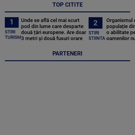
TOP CITITE
Unde se află cel mai scurt
Organismul 
1
2
pod din lume care desparte
populație di
STIRI
două țări europene. Are doar
o abilitate p
STIRI
TURISM
3 metri și două fusuri orare
oamenilor nu
STIINTA
PARTENERI