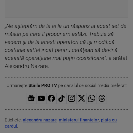
„Ne aşteptăm de la ei la un răspuns la acest set de
măsuri pe care îl propunem astăzi. Trebuie să
vedem şi de la aceşti operatori că îşi modifică
costurile astfel încât pentru cetăţean să devină
această operaţiune mai puţin costisitoare”,
a arătat
Alexandru Nazare.
Urmărește
Știrile PRO TV
pe canalul de social media preferat:
Etichete:
alexandru nazare
,
ministerul finantelor
,
plata cu
cardul
,