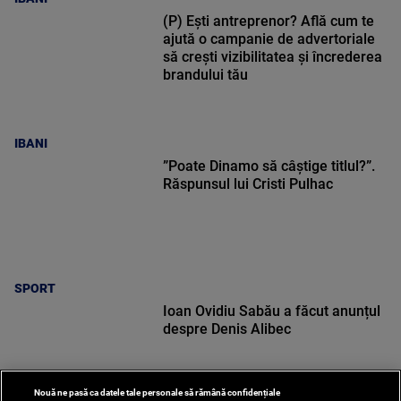
(P) Ești antreprenor? Află cum te
ajută o campanie de advertoriale
să crești vizibilitatea și încrederea
brandului tău
IBANI
”Poate Dinamo să câștige titlul?”.
Răspunsul lui Cristi Pulhac
SPORT
Ioan Ovidiu Sabău a făcut anunțul
despre Denis Alibec
Nouă ne pasă ca datele tale personale să rămână confidențiale