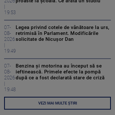
2026
proaste la școală. Ce arată un studiu
|
19:53
07-
Legea privind cotele de vânătoare la urs,
08-
retrimisă în Parlament. Modificările
2026
solicitate de Nicușor Dan
|
19:49
07-
Benzina și motorina au început să se
08-
ieftinească. Primele efecte la pompă
2026
după ce a fost declarată stare de criză
|
19:48
VEZI MAI MULTE ȘTIRI