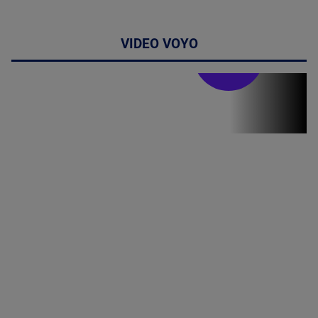
VIDEO VOYO
Stirile PRO TV
Stirile PRO
TV # 17.00 -
07 August
2026
MAI
MULTE