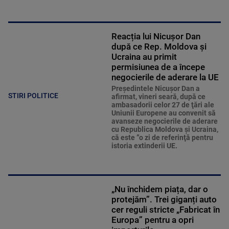
Reacția lui Nicușor Dan
după ce Rep. Moldova şi
Ucraina au primit
permisiunea de a începe
negocierile de aderare la UE
Preşedintele Nicuşor Dan a
STIRI POLITICE
afirmat, vineri seară, după ce
ambasadorii celor 27 de ţări ale
Uniunii Europene au convenit să
avanseze negocierile de aderare
cu Republica Moldova şi Ucraina,
că este ”o zi de referinţă pentru
istoria extinderii UE.
„Nu închidem piața, dar o
protejăm”. Trei giganți auto
cer reguli stricte „Fabricat în
Europa” pentru a opri