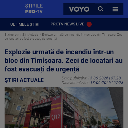
StirilePROTV
CAUTA
VOYO
TOATE 
PROTV NEWS LIVE
ULTIMELE ȘTIRI
Stirileprotv
Știri Actuale
Explozie urmată de incendiu într-un bloc din Timișoara. Zeci
de locatari au fost evacuați de urgență
Explozie urmată de incendiu într-un
bloc din Timișoara. Zeci de locatari au
fost evacuați de urgență
Data publicării:
13-06-2026 | 07:28
ȘTIRI ACTUALE
Data actualizării:
13-06-2026 | 07:28