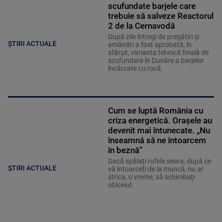
scufundate barjele care
trebuie să salveze Reactorul
2 de la Cernavodă
După zile întregi de pregătiri și
ȘTIRI ACTUALE
amânări a fost aprobată, în
sfârșit, varianta tehnică finală de
scufundare în Dunăre a barjelor
încărcate cu rocă.
Cum se luptă România cu
criza energetică. Orașele au
devenit mai întunecate. „Nu
înseamnă să ne întoarcem
în beznă”
Dacă spălați rufele seara, după ce
ȘTIRI ACTUALE
vă întoarceți de la muncă, nu ar
strica, o vreme, să schimbați
obiceiul.