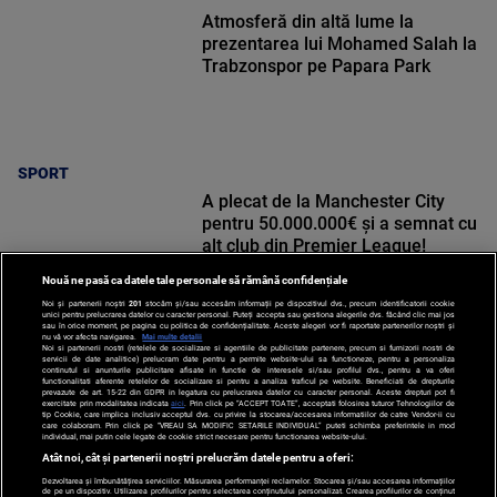
Atmosferă din altă lume la
prezentarea lui Mohamed Salah la
Trabzonspor pe Papara Park
SPORT
A plecat de la Manchester City
pentru 50.000.000€ și a semnat cu
alt club din Premier League!
Nouă ne pasă ca datele tale personale să rămână confidențiale
Noi și partenerii noștri
201
stocăm și/sau accesăm informații pe dispozitivul dvs., precum identificatorii cookie
unici pentru prelucrarea datelor cu caracter personal. Puteți accepta sau gestiona alegerile dvs. făcând clic mai jos
sau în orice moment, pe pagina cu politica de confidențialitate. Aceste alegeri vor fi raportate partenerilor noștri și
nu vă vor afecta navigarea.
Mai multe detalii
Noi si partenerii nostri (retelele de socializare si agentiile de publicitate partenere, precum si furnizorii nostri de
SPORT
servicii de date analitice) prelucram date pentru a permite website-ului sa functioneze, pentru a personaliza
continutul si anunturile publicitare afisate in functie de interesele si/sau profilul dvs., pentru a va oferi
functionalitati aferente retelelor de socializare si pentru a analiza traficul pe website. Beneficiati de drepturile
prevazute de art. 15-22 din GDPR in legatura cu prelucrarea datelor cu caracter personal. Aceste drepturi pot fi
exercitate prin modalitatea indicata
aici
. Prin click pe “ACCEPT TOATE”, acceptati folosirea tuturor Tehnologiilor de
tip Cookie, care implica inclusiv acceptul dvs. cu privire la stocarea/accesarea informatiilor de catre Vendor-ii cu
care colaboram. Prin click pe “VREAU SA MODIFIC SETARILE INDIVIDUAL” puteti schimba preferintele in mod
individual, mai putin cele legate de cookie strict necesare pentru functionarea website-ului.
Atât noi, cât și partenerii noștri prelucrăm datele pentru a oferi:
Dezvoltarea și îmbunătățirea serviciilor. Măsurarea performanței reclamelor. Stocarea și/sau accesarea informațiilor
de pe un dispozitiv. Utilizarea profilurilor pentru selectarea conținutului personalizat. Crearea profilurilor de conținut