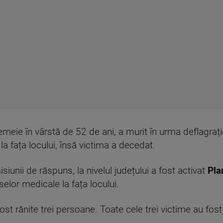
emeie în vârstă de 52 de ani, a murit în urma deflagrați
 la fața locului, însă victima a decedat.
iunii de răspuns, la nivelul județului a fost activat
Pla
lor medicale la fața locului.
st rănite trei persoane. Toate cele trei victime au fost 