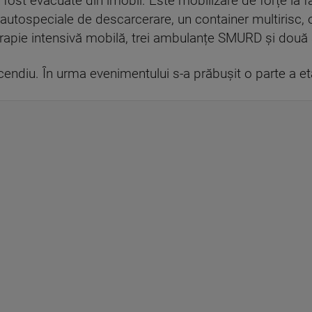
st evacuate din imobil. Este mobilizare de forțe la faț
autospeciale de descarcerare, un container multirisc, 
 terapie intensivă mobilă, trei ambulanțe SMURD și dou
endiu. În urma evenimentului s-a prăbușit o parte a eta