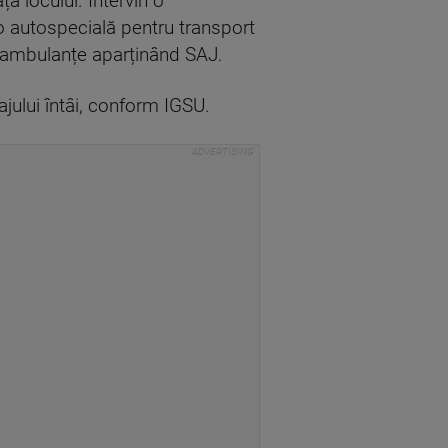
a locului. Intervin o
o autospecială pentru transport
ă ambulanțe aparținând SAJ.
jului întâi, conform IGSU.