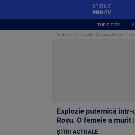
StirilePROTV
TOP CITITE
U
Stirileprotv
Știri Actuale
Explozie puternică într-un b
Explozie puternică într-
Roșu. O femeie a murit 
ȘTIRI ACTUALE