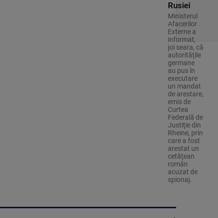
Rusiei
Ministerul
Afacerilor
Externe a
informat,
joi seara, că
autorităţile
germane
au pus în
executare
un mandat
de arestare,
emis de
Curtea
Federală de
Justiţie din
Rheine, prin
care a fost
arestat un
cetăţean
român
acuzat de
spionaj.