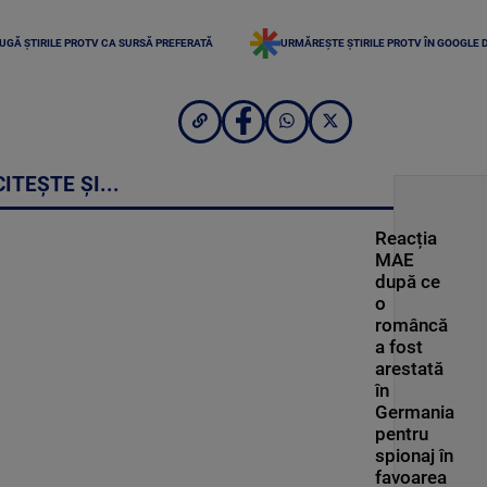
UGĂ ȘTIRILE PROTV CA SURSĂ PREFERATĂ
URMĂREȘTE ȘTIRILE PROTV ÎN GOOGLE 
CITEȘTE ȘI...
Reacția
MAE
după ce
o
româncă
a fost
arestată
în
Germania
pentru
spionaj în
favoarea