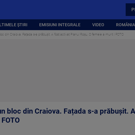
P
LTIMELE ȘTIRI
EMISIUNI INTEGRALE
VIDEO
ROMÂNIA,
loc din Craiova. Fațada s-a prăbușit. A fost activat Planul Roșu. O femeie a murit | FOTO
un bloc din Craiova. Fațada s-a prăbușit. A
| FOTO