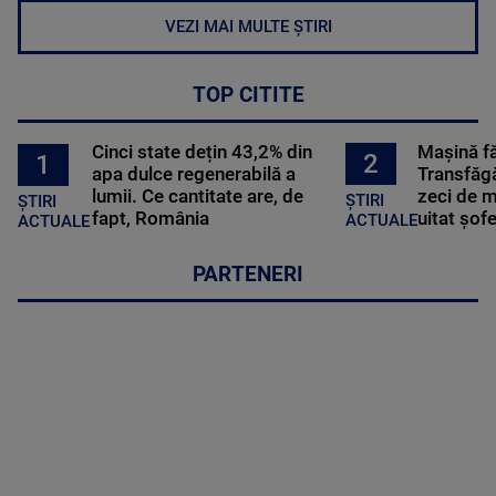
VEZI MAI MULTE ȘTIRI
TOP CITITE
Cinci state dețin 43,2% din
Mașină f
2
1
apa dulce regenerabilă a
Transfăgă
lumii. Ce cantitate are, de
zeci de m
ȘTIRI
ȘTIRI
fapt, România
uitat șof
ACTUALE
ACTUALE
PARTENERI