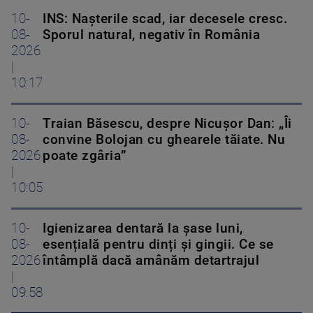
10-
INS: Nașterile scad, iar decesele cresc.
08-
Sporul natural, negativ în România
2026
|
10:17
10-
Traian Băsescu, despre Nicușor Dan: „Îi
08-
convine Bolojan cu ghearele tăiate. Nu
2026
poate zgâria”
|
10:05
10-
Igienizarea dentară la șase luni,
08-
esențială pentru dinți și gingii. Ce se
2026
întâmplă dacă amânăm detartrajul
|
09:58