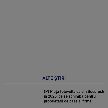
MAI
MULTE
DETALII
31:15
ALTE ȘTIRI
(P) Piața fotovoltaică din București
în 2026: ce se schimbă pentru
proprietarii de case și firme