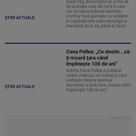
După Cluj, Bucureștiul ar urma să
fie al doilea oraș din țară în care
vor circula autobuze electrice.
Contrar însă glumelor cu ardeleni,
ȘTIRI ACTUALE
în Capitală este cale mai lungă şi
mai lentă de la zis, până la făcut.
Oana Pellea: „Ce destin...să-
ţi moară ţara când
împlineşte 100 de ani”
Actriţa Oana Pellea a publicat
online, miercuri, un mesaj în care
vorbeşte despre destinul
României, o ţară care „moare când
ȘTIRI ACTUALE
împlineşte 100 de ani”.