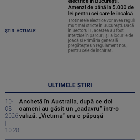
electrice în București.
Amenzi de până la 5.000 de
lei pentru cei care le încalcă
Trotinetele electrice vor avea reguli
mult mai stricte în București. Dacă
în Sectorul 1, acestea au fost
ȘTIRI ACTUALE
interzise în parcuri, și la locurile de
joacă și Primăria generală
pregătește un regulament nou,
pentru cele de închiriat.
ULTIMELE ȘTIRI
10-
Anchetă în Australia, după ce doi
08-
oameni au găsit un „cadavru” într-o
2026
valiză. „Victima” era o păpușă
|
10:28