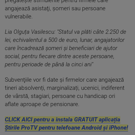
pregăteşte stimulente pentru firmele care
angajează asistaţi, şomeri sau persoane
vulnerabile.
Lia Olguța Vasilescu: "Statul va plăti câte 2.250 de
lei, echivalentul a 500 de euro, lunar, angajatorilor
care încadrează șomeri și beneficiari de ajutor
social, pentru fiecare dintre aceste persoane,
pentru perioade de până la cinci ani"
Subvenţiile vor fi date şi firmelor care angajează
tineri absolvenți, marginalizați, ucenici, indiferent
de vârstă, stagiari, persoane cu handicap ori
aflate aproape de pensionare.
CLICK AICI pentru a instala GRATUIT aplicația
Știrile ProTV pentru telefoane Android și iPhone!