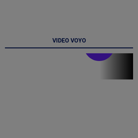
VIDEO VOYO
Stirile PRO TV
Stirile PRO
TV # 19.00 -
09 August
2026