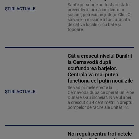
Șapte persoane au fost arestate
ȘTIRI ACTUALE
preventiv în urma incidentului
șocant, petrecut în județul Cluj. O
salvare în misiune a fost atacată
de câțiva localnici cu bâte și
topoare.
Cât a crescut nivelul Dunării
la Cernavodă după
scufundarea barjelor.
Centrala va mai putea
funcționa cel puțin nouă zile
Se văd primele efecte la
ȘTIRI ACTUALE
Cernavodă după ce operațiunile pe
Dunăre s-au încheiat. Nivelul apei
a crescut cu 4 centimetri în dreptul
pompelor de răcire ale Unității 2.
Noi reguli pentru trotinetele