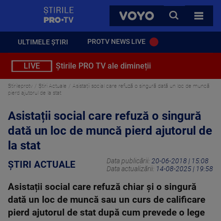
StirilePROTV
CAUTA
VOYO
TOATE 
PROTV NEWS LIVE
ULTIMELE ȘTIRI
LIVE
Știrile PRO TV ale dimineții
Stirileprotv
Știri Actuale
Asistații social care refuză o singură dată un loc de muncă
pierd ajutorul de la stat
Asistații social care refuză o singură
dată un loc de muncă pierd ajutorul de
la stat
Data publicării:
20-06-2018 | 15:08
ȘTIRI ACTUALE
Data actualizării:
14-08-2025 | 19:58
Asistații social care refuză chiar şi o singură
dată un loc de muncă sau un curs de calificare
pierd ajutorul de stat după cum prevede o lege