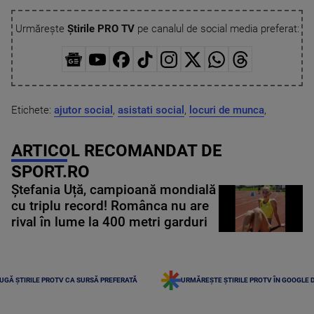
Urmărește
Știrile PRO TV
pe canalul de social media preferat:
Etichete:
ajutor social
,
asistati social
,
locuri de munca
,
ARTICOL RECOMANDAT DE
SPORT.RO
Ștefania Uță, campioană mondială
cu triplu record! Românca nu are
rival în lume la 400 metri garduri
UGĂ ȘTIRILE PROTV CA SURSĂ PREFERATĂ
URMĂREȘTE ȘTIRILE PROTV ÎN GOOGLE 