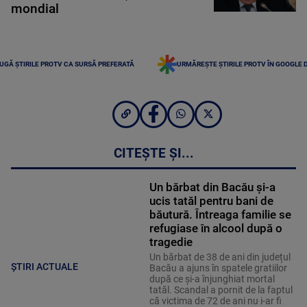
mondial
UGĂ ȘTIRILE PROTV CA SURSĂ PREFERATĂ
URMĂREȘTE ȘTIRILE PROTV ÎN GOOGLE 
CITEȘTE ȘI...
Un bărbat din Bacău și-a
ucis tatăl pentru bani de
băutură. Întreaga familie se
refugiase în alcool după o
tragedie
Un bărbat de 38 de ani din județul
ȘTIRI ACTUALE
Bacău a ajuns în spatele gratiilor
după ce și-a înjunghiat mortal
tatăl. Scandal a pornit de la faptul
că victima de 72 de ani nu i-ar fi