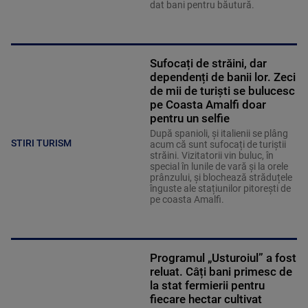
dat bani pentru băutură.
Sufocați de străini, dar
dependenți de banii lor. Zeci
de mii de turiști se bulucesc
pe Coasta Amalfi doar
pentru un selfie
După spanioli, și italienii se plâng
STIRI TURISM
acum că sunt sufocați de turiștii
străini. Vizitatorii vin buluc, în
special în lunile de vară și la orele
prânzului, și blochează străduțele
înguste ale stațiunilor pitorești de
pe coasta Amalfi.
Programul „Usturoiul” a fost
reluat. Câți bani primesc de
la stat fermierii pentru
fiecare hectar cultivat