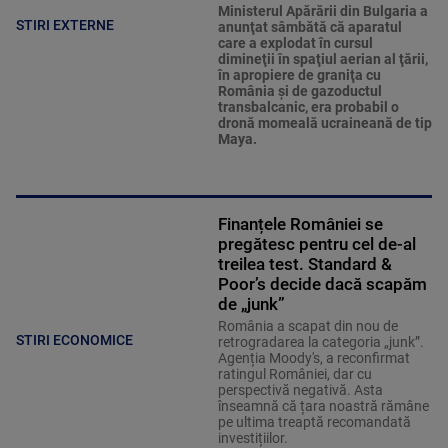
Ministerul Apărării din Bulgaria a
STIRI EXTERNE
anunţat sâmbătă că aparatul
care a explodat în cursul
dimineţii în spaţiul aerian al ţării,
în apropiere de graniţa cu
România şi de gazoductul
transbalcanic, era probabil o
dronă momeală ucraineană de tip
Maya.
Finanțele României se
pregătesc pentru cel de-al
treilea test. Standard &
Poor’s decide dacă scapăm
de „junk”
România a scapat din nou de
STIRI ECONOMICE
retrogradarea la categoria „junk”.
Agenția Moody's, a reconfirmat
ratingul României, dar cu
perspectivă negativă. Asta
înseamnă că țara noastră rămâne
pe ultima treaptă recomandată
investițiilor.