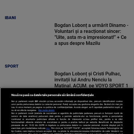
IBANI
Bogdan Lobonț a urmărit Dinamo -
Voluntari și a reacționat sincer:
”Uite, asta m-a impresionat!” + Ce
a spus despre Mazilu
SPORT
Bogdan Lobonț și Cristi Pulhac,
invitații lui Andru Nenciu la
Matinal, ACUM, pe VOYO SPORT 1
Nouă ne pasă ca datele tale personale să rămână confidențiale
Noi și partenerii noștri
201
stocăm și/sau accesăm informații pe dispozitivul dvs., precum identificatorii cookie
unici pentru prelucrarea datelor cu caracter personal. Puteți accepta sau gestiona alegerile dvs. făcând clic mai jos
sau în orice moment, pe pagina cu politica de confidențialitate. Aceste alegeri vor fi raportate partenerilor noștri și
nu vă vor afecta navigarea.
Mai multe detalii
Noi si partenerii nostri (retelele de socializare si agentiile de publicitate partenere, precum si furnizorii nostri de
SPORT
servicii de date analitice) prelucram date pentru a permite website-ului sa functioneze, pentru a personaliza
continutul si anunturile publicitare afisate in functie de interesele si/sau profilul dvs., pentru a va oferi
functionalitati aferente retelelor de socializare si pentru a analiza traficul pe website. Beneficiati de drepturile
prevazute de art. 15-22 din GDPR in legatura cu prelucrarea datelor cu caracter personal. Aceste drepturi pot fi
exercitate prin modalitatea indicata
aici
. Prin click pe “ACCEPT TOATE”, acceptati folosirea tuturor Tehnologiilor de
tip Cookie, care implica inclusiv acceptul dvs. cu privire la stocarea/accesarea informatiilor de catre Vendor-ii cu