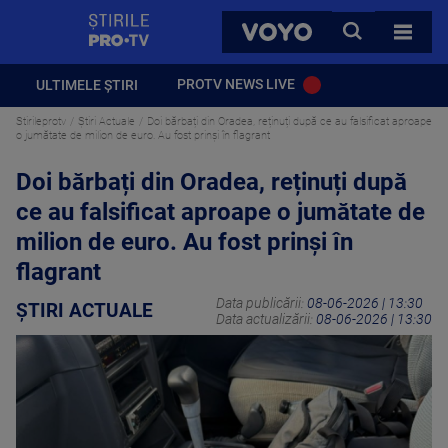
StirilePROTV
CAUTA
VOYO
TOATE 
PROTV NEWS LIVE
ULTIMELE ȘTIRI
Stirileprotv
Știri Actuale
Doi bărbați din Oradea, reținuți după ce au falsificat aproape
o jumătate de milion de euro. Au fost prinși în flagrant
Doi bărbați din Oradea, reținuți după
ce au falsificat aproape o jumătate de
milion de euro. Au fost prinși în
flagrant
Data publicării:
08-06-2026 | 13:30
ȘTIRI ACTUALE
Data actualizării:
08-06-2026 | 13:30