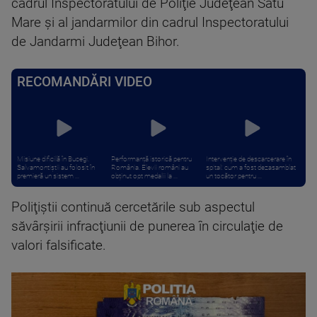
cadrul Inspectoratului de Poliţie Judeţean Satu
Mare şi al jandarmilor din cadrul Inspectoratului
de Jandarmi Judeţean Bihor.
RECOMANDĂRI VIDEO
Misiune dificilă în Bucegi.
Performanță istorică pentru
Intervenție de descarcerare în
Salvamontiștii au folosit în
România. Elevii români au
spital: cum a fost dezasamblat
premieră un sistem ...
obținut opt medalii la ...
un tocător pentru ...
Poliţiştii continuă cercetările sub aspectul
săvârşirii infracţiunii de punerea în circulaţie de
valori falsificate.