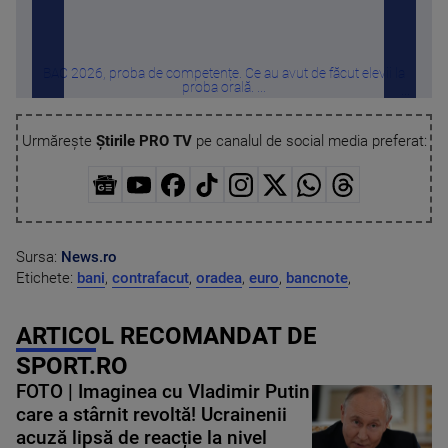
BAC 2026, proba de competențe. Ce au avut de făcut elevii la
proba orală. ...
Urmărește
Știrile PRO TV
pe canalul de social media preferat:
Sursa:
News.ro
Etichete:
bani
,
contrafacut
,
oradea
,
euro
,
bancnote
,
ARTICOL RECOMANDAT DE
SPORT.RO
FOTO | Imaginea cu Vladimir Putin
care a stârnit revoltă! Ucrainenii
acuză lipsă de reacție la nivel