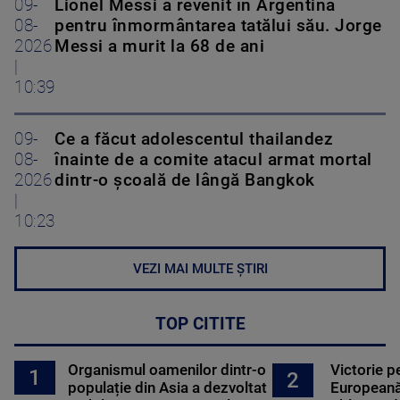
09-
Lionel Messi a revenit în Argentina
08-
pentru înmormântarea tatălui său. Jorge
2026
Messi a murit la 68 de ani
|
10:39
09-
Ce a făcut adolescentul thailandez
08-
înainte de a comite atacul armat mortal
2026
dintr-o școală de lângă Bangkok
|
10:23
VEZI MAI MULTE ȘTIRI
TOP CITITE
Organismul oamenilor dintr-o
Victorie p
1
2
populație din Asia a dezvoltat
Europeană