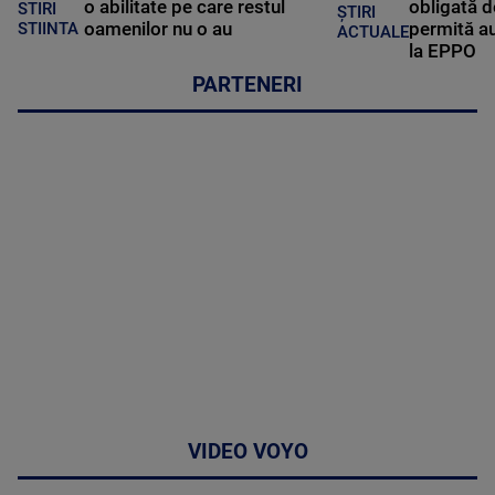
o abilitate pe care restul
obligată d
STIRI
ȘTIRI
oamenilor nu o au
permită au
STIINTA
ACTUALE
la EPPO
PARTENERI
VIDEO VOYO