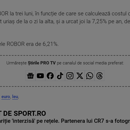
OR la trei luni, în funcție de care se calculează costul
 uriaș de la o zi la alta, și a urcat joi la 7,25% pe an, 
icele ROBOR era de 6,21%.
Urmărește
Știrile PRO TV
pe canalul de social media preferat:
,
euro
,
leu
,
 DE SPORT.RO
ie 'interzisă' pe rețele. Partenera lui CR7 s-a fotog