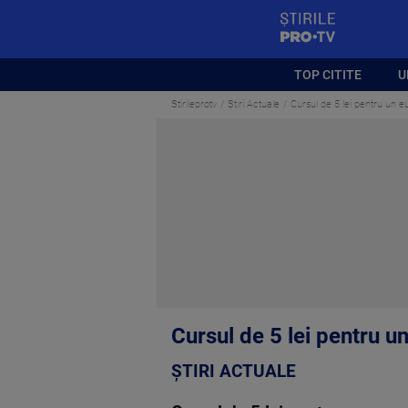
StirilePROTV
TOP CITITE
U
Stirileprotv
Știri Actuale
Cursul de 5 lei pentru un e
Cursul de 5 lei pentru u
ȘTIRI ACTUALE