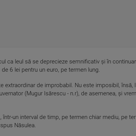
cul ca leul să se deprecieze semnificativ și în continua
 de 6 lei pentru un euro, pe termen lung.
 extraordinar de improbabil. Nu este imposibil, însă, l
 guvernator (Mugur Isărescu - n.r), de asemenea, și vre
, într-un interval de timp, pe termen chiar mediu, pe 
 a spus Năsulea.