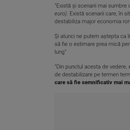
“Există și scenarii mai sumbre d
euro)
. Există scenarii care, în s
destabiliza major economia r
Și atunci ne putem aștepta ca î
să fie o estimare prea mică pen
lung”
“Din punctul acesta de vedere,
de destabilizare pe termen term
care să fie semnificativ mai ma