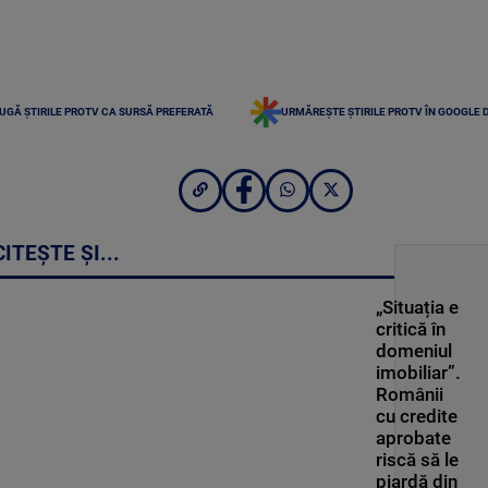
UGĂ ȘTIRILE PROTV CA SURSĂ PREFERATĂ
URMĂREȘTE ȘTIRILE PROTV ÎN GOOGLE 
CITEȘTE ȘI...
„Situația e
critică în
domeniul
imobiliar”.
Românii
cu credite
aprobate
riscă să le
piardă din