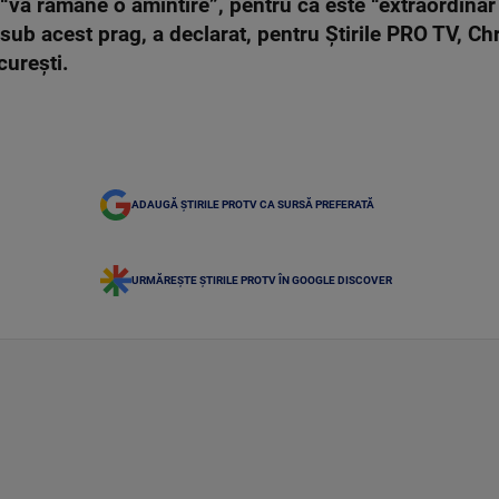
 “va rămâne o amintire”, pentru că este “extraordin
ub acest prag, a declarat, pentru Știrile PRO TV, Ch
urești.
ADAUGĂ ȘTIRILE PROTV CA SURSĂ PREFERATĂ
URMĂREȘTE ȘTIRILE PROTV ÎN GOOGLE DISCOVER