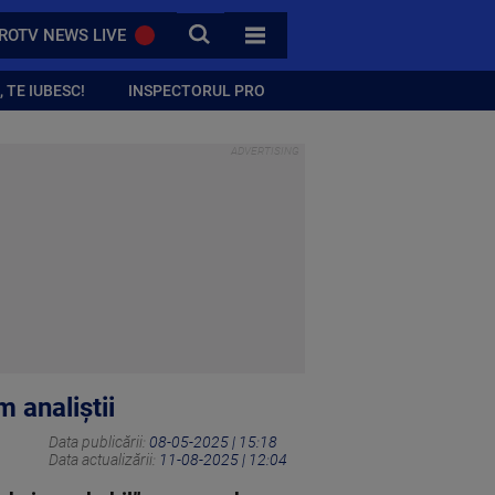
CAUTA
ROTV NEWS LIVE
TOATE CATEGORIILE
 TE IUBESC!
INSPECTORUL PRO
 analiștii
Data publicării:
08-05-2025 | 15:18
Data actualizării:
11-08-2025 | 12:04