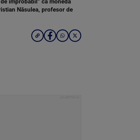
ar de improbabil” ca moneda
ristian Năsulea, profesor de