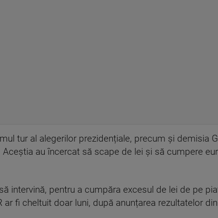
imul tur al alegerilor prezidențiale, precum și demisia
. Aceștia au încercat să scape de lei și să cumpere euro
ă intervină, pentru a cumpăra excesul de lei de pe piaț
 ar fi cheltuit doar luni, după anunțarea rezultatelor di