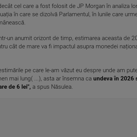
ecât cel care a fost folosit de JP Morgan în analiza lo
ituația în care se dizolvă Parlamentul, în lunile care urme
omânească.
ntr-un anumit orizont de timp, estimarea aceasta de 20
tru cât de mare va fi impactul asupra monedei național
 estimările pe care le-am văzut eu despre unde am put
en mai lung( ...), asta ar însemna ca
undeva în 2026 
re de 6 lei",
a spus Năsulea.