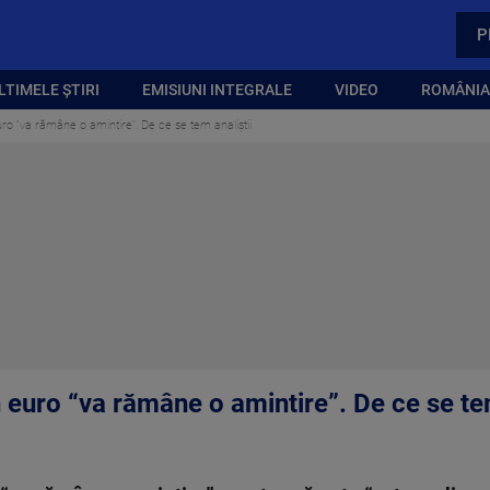
P
LTIMELE ȘTIRI
EMISIUNI INTEGRALE
VIDEO
ROMÂNIA,
uro “va rămâne o amintire”. De ce se tem analiștii
n euro “va rămâne o amintire”. De ce se tem