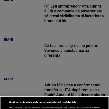
(P) Ești antreprenor? Află cum te
ajută o campanie de advertoriale
să crești vizibilitatea și încrederea
brandului tău
IBANI
Ce fac nordicii și noi nu putem.
Savenco a punctat marea
diferență
SPORT
Adrian Mihalcea a confirmat noul
transfer la UTA după remiza cu
Rapid! Anunțul făcut despre starea
lui Alexi Pitu
Nouă ne pasă ca datele tale personale să rămână confidențiale
Noi și partenerii noștri
201
stocăm și/sau accesăm informații pe dispozitivul dvs., precum identificatorii cookie