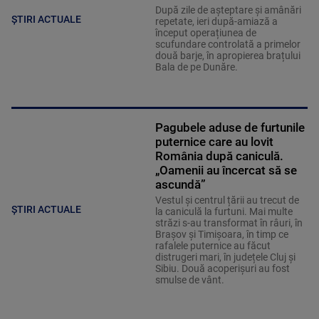
După zile de așteptare și amânări
ȘTIRI ACTUALE
repetate, ieri după-amiază a
început operațiunea de
scufundare controlată a primelor
două barje, în apropierea brațului
Bala de pe Dunăre.
Pagubele aduse de furtunile
puternice care au lovit
România după caniculă.
„Oamenii au încercat să se
ascundă”
Vestul și centrul țării au trecut de
ȘTIRI ACTUALE
la caniculă la furtuni. Mai multe
străzi s-au transformat în râuri, în
Brașov și Timișoara, în timp ce
rafalele puternice au făcut
distrugeri mari, în județele Cluj și
Sibiu. Două acoperișuri au fost
smulse de vânt.