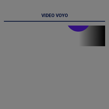
VIDEO VOYO
Stirile PRO TV
Stirile PRO
TV # 19.00 -
07 August
2026
MAI
MULTE