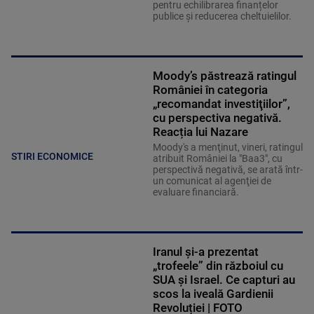
pentru echilibrarea finanțelor
publice și reducerea cheltuielilor.
Moody’s păstrează ratingul
României în categoria
„recomandat investiţiilor”,
cu perspectiva negativă.
Reacția lui Nazare
Moody's a menţinut, vineri, ratingul
STIRI ECONOMICE
atribuit României la "Baa3", cu
perspectivă negativă, se arată într-
un comunicat al agenţiei de
evaluare financiară.
Iranul și-a prezentat
„trofeele” din războiul cu
SUA și Israel. Ce capturi au
scos la iveală Gardienii
Revoluției | FOTO