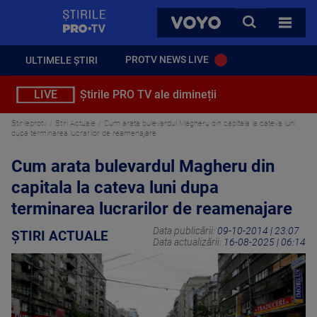
StirilePROTV
CAUTA
VOYO
TOATE 
PROTV NEWS LIVE
ULTIMELE ȘTIRI
LIVE
Știrile PRO TV ale dimineții
Stirileprotv
Știri Actuale
Cum arata bulevardul Magheru din capitala la cateva luni
dupa terminarea lucrarilor de reamenajare
Cum arata bulevardul Magheru din
capitala la cateva luni dupa
terminarea lucrarilor de reamenajare
Data publicării:
09-10-2014 | 23:07
ȘTIRI ACTUALE
Data actualizării:
16-08-2025 | 06:14