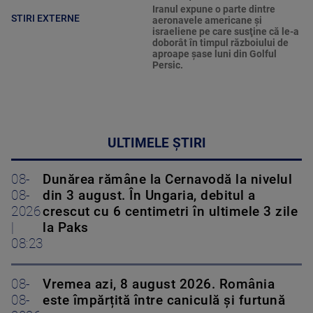
Iranul expune o parte dintre
STIRI EXTERNE
aeronavele americane şi
israeliene pe care susţine că le-a
doborât în timpul războiului de
aproape şase luni din Golful
Persic.
ULTIMELE ȘTIRI
08-
Dunărea rămâne la Cernavodă la nivelul
08-
din 3 august. În Ungaria, debitul a
2026
crescut cu 6 centimetri în ultimele 3 zile
|
la Paks
08:23
08-
Vremea azi, 8 august 2026. România
08-
este împărțită între caniculă și furtună