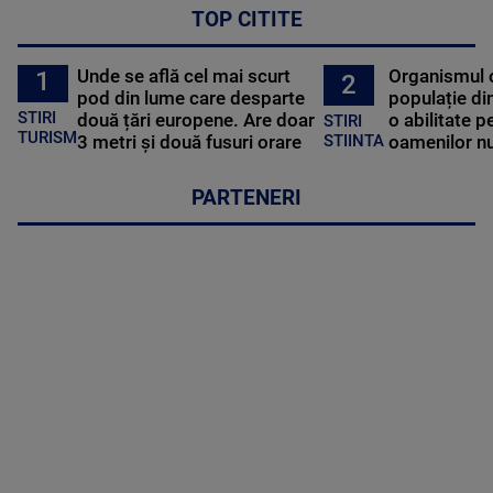
TOP CITITE
Unde se află cel mai scurt
Organismul 
1
2
pod din lume care desparte
populație di
STIRI
două țări europene. Are doar
o abilitate p
STIRI
TURISM
3 metri și două fusuri orare
oamenilor nu
STIINTA
PARTENERI