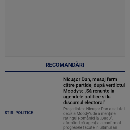
RECOMANDĂRI
Nicușor Dan, mesaj ferm
către partide, după verdictul
Moody's: „Să renunțe la
agendele politice şi la
discursul electoral”
Președintele Nicușor Dan a salutat
STIRI POLITICE
decizia Moody’s de a menține
ratingul României la „Baa3”,
afirmând că agenția a confirmat
progresele făcute în ultimul an