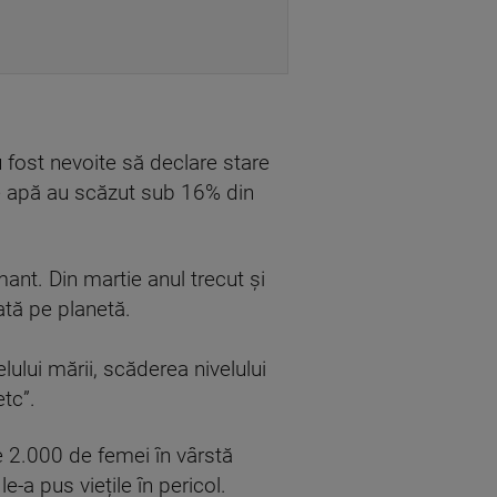
u fost nevoite să declare stare
de apă au scăzut sub 16% din
ant. Din martie anul trecut şi
ată pe planetă.
lului mării, scăderea nivelului
etc”.
e 2.000 de femei în vârstă
e-a pus viețile în pericol.