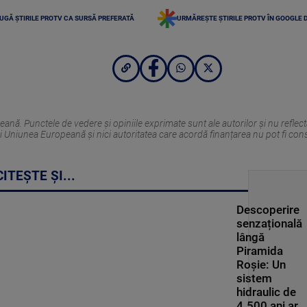
UGĂ ȘTIRILE PROTV CA SURSĂ PREFERATĂ
URMĂREȘTE ȘTIRILE PROTV ÎN GOOGLE 
nă. Punctele de vedere și opiniile exprimate sunt ale autorilor și nu reflec
i Uniunea Europeană și nici autoritatea care acordă finanțarea nu pot fi con
CITEȘTE ȘI...
Descoperire
senzațională
lângă
Piramida
Roșie: Un
sistem
hidraulic de
4.500 ani ar