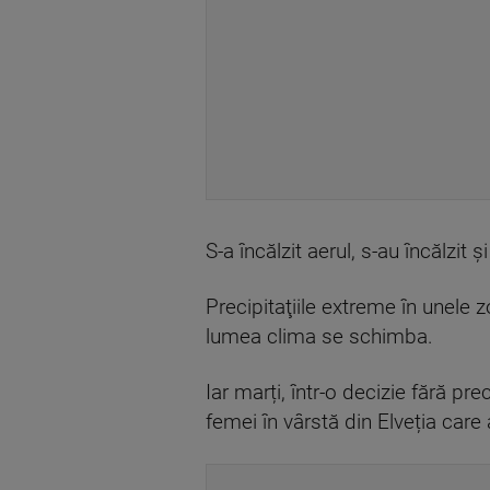
S-a încălzit aerul, s-au încălzi
Precipitaţiile extreme în unele 
lumea clima se schimba.
Iar marți, într-o decizie fără p
femei în vârstă din Elveția care