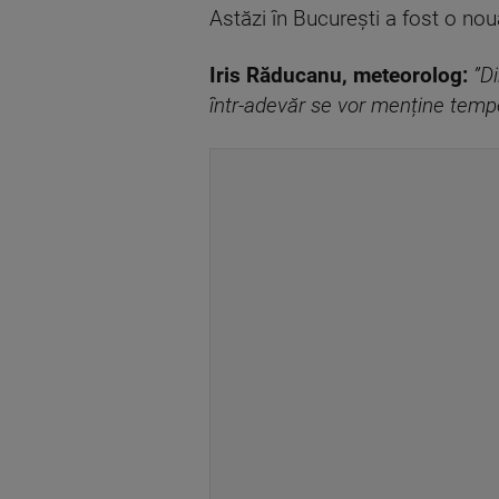
Astăzi în Bucureşti a fost o nouă
Iris Răducanu, meteorolog:
”D
într-adevăr se vor menține temper