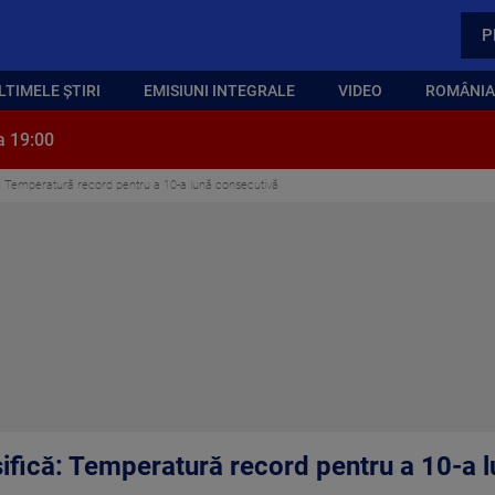
P
LTIMELE ȘTIRI
EMISIUNI INTEGRALE
VIDEO
ROMÂNIA,
a 19:00
că: Temperatură record pentru a 10-a lună consecutivă
nsifică: Temperatură record pentru a 10-a 