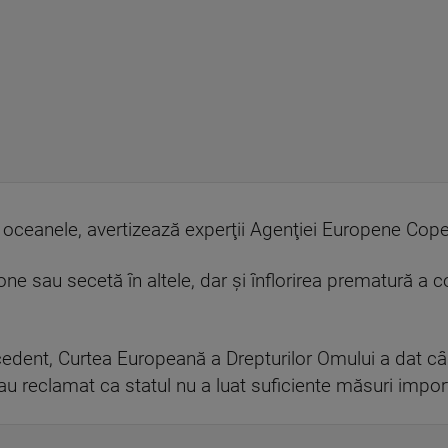
t şi oceanele, avertizează experţii Agenţiei Europene Cop
zone sau secetă în altele, dar şi înflorirea prematură a 
recedent, Curtea Europeană a Drepturilor Omului a dat c
 au reclamat ca statul nu a luat suficiente măsuri impor