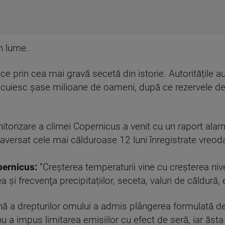
n lume.
e prin cea mai gravă secetă din istorie. Autoritățile a
 locuiesc şase milioane de oameni, după ce rezervele 
orizare a climei Copernicus a venit cu un raport alarm
raversat cele mai călduroase 12 luni înregistrate vreod
pernicus:
”Creșterea temperaturii vine cu creșterea nive
 și frecvenţa precipitațiilor, seceta, valuri de căldură, 
nă a drepturilor omului a admis plângerea formulată d
u a impus limitarea emisiilor cu efect de seră, iar ăsta l