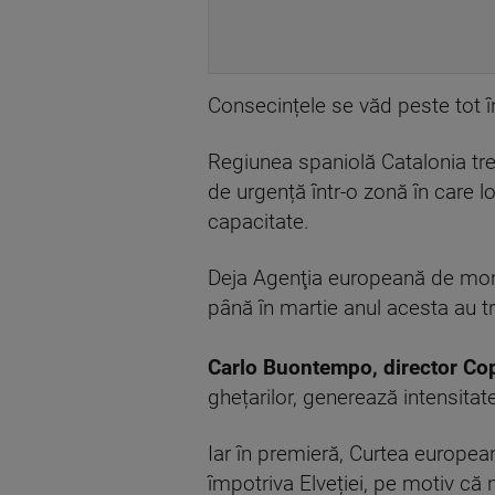
Consecințele se văd peste tot î
Regiunea spaniolă Catalonia trec
de urgență într-o zonă în care
capacitate.
Deja Agenţia europeană de monit
până în martie anul acesta au t
Carlo Buontempo, director Co
ghețarilor, generează intensitatea
Iar în premieră, Curtea europea
împotriva Elveției, pe motiv că n