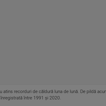
au atins recorduri de căldură luna de lună. De pildă acu
nregistrată între 1991 și 2020.