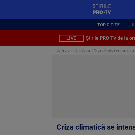
StirilePROTV
TOP CITITE
U
LIVE
Știrile PRO TV de la or
Stirileprotv
Stiri Stiinta
Criza climatică se intensifi
Criza climatică se inte