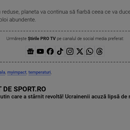
 fi reduse, planeta va continua să fiarbă ceea ce va duc
 ploi abundente.
Urmărește
Știrile PRO TV
pe canalul de social media preferat:
ala
,
myimpact
,
temperaturi
,
 DE SPORT.RO
in care a stârnit revoltă! Ucrainenii acuză lipsă de r