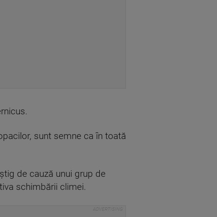
ernicus.
copacilor, sunt semne ca în toată
âștig de cauză unui grup de
tiva schimbării climei.