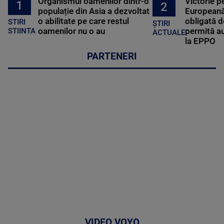
Organismul oamenilor dintr-o
Victorie p
1
2
populație din Asia a dezvoltat
Europeană
o abilitate pe care restul
obligată d
STIRI
ȘTIRI
oamenilor nu o au
permită au
STIINTA
ACTUALE
la EPPO
PARTENERI
VIDEO VOYO