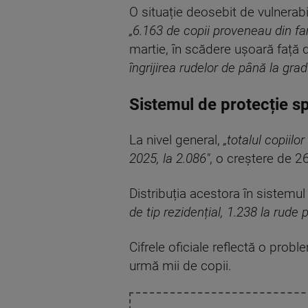
O situație deosebit de vulnerabi
„6.163 de copii proveneau din fam
martie, în scădere ușoară față de
îngrijirea rudelor de până la grad
Sistemul de protecție s
La nivel general,
„totalul copiil
2025, la 2.086"
, o creștere de 2
Distribuția acestora în sistemul
de tip rezidențial, 1.238 la rude p
Cifrele oficiale reflectă o pro
urmă mii de copii.