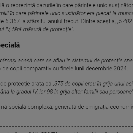
lă o reprezintă cazurile în care părintele unic susțină
ilii în care părintele unic susținător era plecat la muncă
 6.367 la sfârșitul anului trecut. Dintre aceștia,
„5.402
ul IV, fără măsură de protecție".
pecială
or rămași acasă care se aflau în sistemul de protecție spec
6 de copii comparativ cu finele lunii decembrie 2024.
 de protecție arată că
„375 de copii erau în grija unui as
ână la gradul IV, iar 98 în grija altor familii sau persoane"
blemă socială complexă, generată de emigrația economic