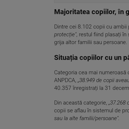
Majoritatea copiilor, în g
Dintre cei 8.102 copii cu ambii 
protecție"
, restul fiind plasați î
grija altor familii sau persoane.
Situația copiilor cu un 
Categoria cea mai numeroasă o r
ANPDCA,
„38.949 de copii aveau
40.357 înregistrați la 31 dece
Din această categorie,
„37.268 d
copii se aflau în sistemul de pr
sau la a
lte familii/persoane".