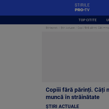
StirilePROTV
TOP CITITE
U
Stirileprotv
Știri Actuale
Copiii fără părinți. Câți mi
Copiii fără părinți. Câți
muncă în străinătate
ȘTIRI ACTUALE