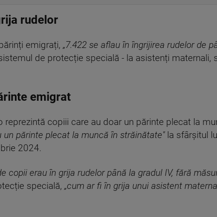
rija rudelor
părinți emigrați,
„7.422 se aflau în îngrijirea rudelor de p
n sistemul de protecție specială - la asistenți maternali, s
părinte emigrat
eprezintă copiii care au doar un părinte plecat la munc
 un părinte plecat la muncă în străinătate"
la sfârșitul 
mbrie 2024.
e copii erau în grija rudelor până la gradul IV, fără măsu
otecție specială,
„cum ar fi în grija unui asistent maternal,