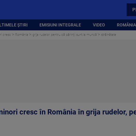
P
LTIMELE ȘTIRI
EMISIUNI INTEGRALE
VIDEO
ROMÂNIA,
nori cresc în România în grija rudelor, pentru că părinții sunt la muncă în străinătate
 minori cresc în România în grija rudelor, pe