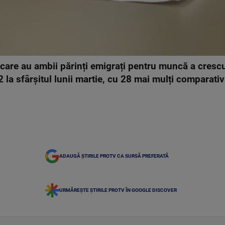
are au ambii părinți emigrați pentru muncă a crescut
la sfârșitul lunii martie, cu 28 mai mulți comparativ 
ADAUGĂ ȘTIRILE PROTV CA SURSĂ PREFERATĂ
URMĂREȘTE ȘTIRILE PROTV ÎN GOOGLE DISCOVER