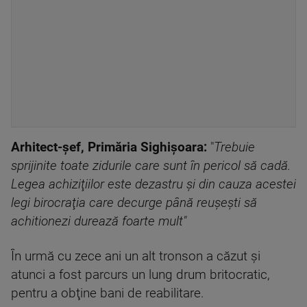
Arhitect-şef, Primăria Sighişoara:
"
Trebuie
sprijinite toate zidurile care sunt în pericol să cadă.
Legea achiziţiilor este dezastru şi din cauza acestei
legi birocraţia care decurge până reuşeşti să
achitionezi durează foarte mult"
În urmă cu zece ani un alt tronson a căzut şi
atunci a fost parcurs un lung drum britocratic,
pentru a obţine bani de reabilitare.