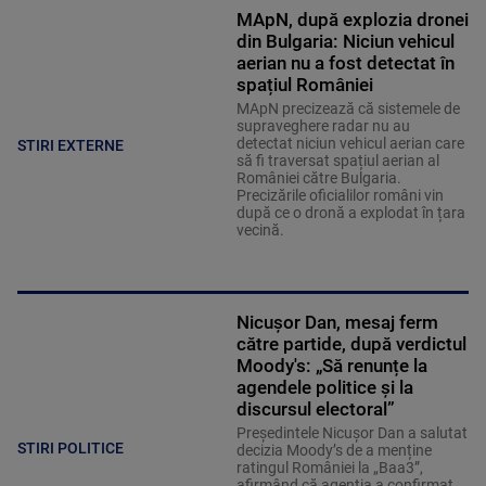
MApN, după explozia dronei
din Bulgaria: Niciun vehicul
aerian nu a fost detectat în
spațiul României
MApN precizează că sistemele de
supraveghere radar nu au
detectat niciun vehicul aerian care
STIRI EXTERNE
să fi traversat spațiul aerian al
României către Bulgaria.
Precizările oficialilor români vin
după ce o dronă a explodat în țara
vecină.
Nicușor Dan, mesaj ferm
către partide, după verdictul
Moody's: „Să renunțe la
agendele politice şi la
discursul electoral”
Președintele Nicușor Dan a salutat
STIRI POLITICE
decizia Moody’s de a menține
ratingul României la „Baa3”,
afirmând că agenția a confirmat