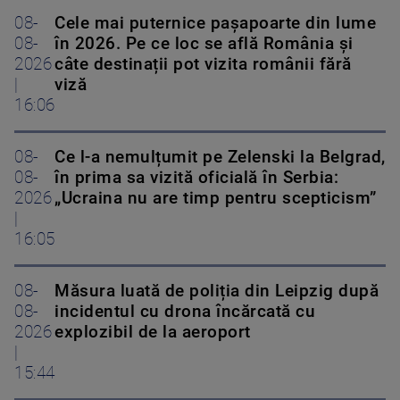
08-
Cele mai puternice pașapoarte din lume
08-
în 2026. Pe ce loc se află România și
2026
câte destinații pot vizita românii fără
|
viză
16:06
08-
Ce l-a nemulțumit pe Zelenski la Belgrad,
08-
în prima sa vizită oficială în Serbia:
2026
„Ucraina nu are timp pentru scepticism”
|
16:05
08-
Măsura luată de poliția din Leipzig după
08-
incidentul cu drona încărcată cu
2026
explozibil de la aeroport
|
15:44