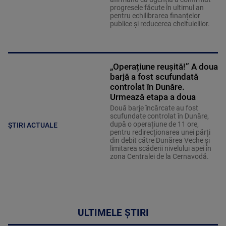
progresele făcute în ultimul an
pentru echilibrarea finanțelor
publice și reducerea cheltuielilor.
„Operațiune reușită!” A doua
barjă a fost scufundată
controlat în Dunăre.
Urmează etapa a doua
Două barje încărcate au fost
scufundate controlat în Dunăre,
după o operațiune de 11 ore,
ȘTIRI ACTUALE
pentru redirecționarea unei părți
din debit către Dunărea Veche și
limitarea scăderii nivelului apei în
zona Centralei de la Cernavodă.
ULTIMELE ȘTIRI