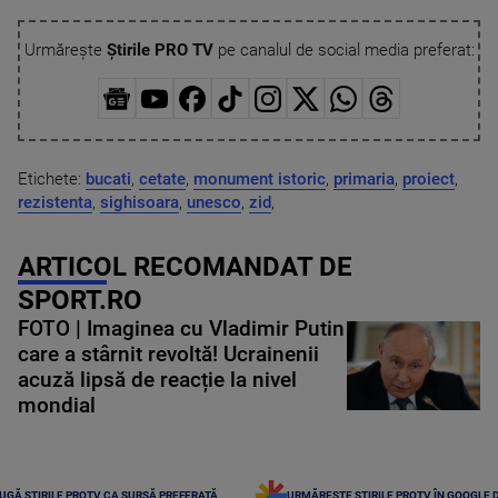
Urmărește
Știrile PRO TV
pe canalul de social media preferat:
Etichete:
bucati
,
cetate
,
monument istoric
,
primaria
,
proiect
,
rezistenta
,
sighisoara
,
unesco
,
zid
,
ARTICOL RECOMANDAT DE
SPORT.RO
FOTO | Imaginea cu Vladimir Putin
care a stârnit revoltă! Ucrainenii
acuză lipsă de reacție la nivel
mondial
UGĂ ȘTIRILE PROTV CA SURSĂ PREFERATĂ
URMĂREȘTE ȘTIRILE PROTV ÎN GOOGLE 