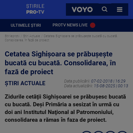
StirilePROTV
CAUTA
VOYO
TOATE 
PROTV NEWS LIVE
ULTIMELE ȘTIRI
Stirileprotv
Știri Actuale
Cetatea Sighișoara se prăbușește bucată cu bucată.
Consolidarea, în fază de proiect
Cetatea Sighișoara se prăbușește
bucată cu bucată. Consolidarea, în
fază de proiect
Data publicării:
07-02-2018 | 16:29
ȘTIRI ACTUALE
Data actualizării:
15-08-2025 | 00:13
Zidurile cetăţii Sighișoarei se prăbuşesc bucată
cu bucată. Deşi Primăria a sesizat în urmă cu
doi ani Institutul Naţional al Patromoniului,
consolidarea a rămas în faza de proiect.