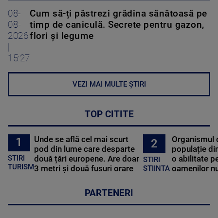
08-
Cum să-ți păstrezi grădina sănătoasă pe
08-
timp de caniculă. Secrete pentru gazon,
2026
flori și legume
|
15:27
VEZI MAI MULTE ȘTIRI
TOP CITITE
Unde se află cel mai scurt
Organismul 
1
2
pod din lume care desparte
populație di
STIRI
două țări europene. Are doar
o abilitate p
STIRI
TURISM
3 metri și două fusuri orare
oamenilor nu
STIINTA
PARTENERI