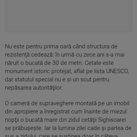
Nu este pentru prima oară când structura de
rezistenţă cedează: în urmă cu zece ani s-a mai
năruit o bucată de 30 de metri. Cetate este
monument istoric protejat, aflat pe lista UNESCO,
dar statutul special nu e şi un scut pentru
nepăsarea autorităţilor.
O cameră de supraveghere montată pe un imobil
din apropiere a înregistrat cum înainte de miezul
nopţii o bucată mare din zidul cetăţii Sighisoarei
se prăbuşeşte. Iar la lumina zilei cade şi partea de
sus a zidului, care se susţinea doar în câteva