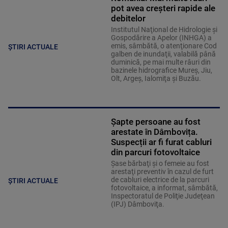
pot avea creșteri rapide ale
debitelor
Institutul Naţional de Hidrologie şi
Gospodărire a Apelor (INHGA) a
emis, sâmbătă, o atenţionare Cod
ȘTIRI ACTUALE
galben de inundaţii, valabilă până
duminică, pe mai multe râuri din
bazinele hidrografice Mureş, Jiu,
Olt, Argeş, Ialomiţa şi Buzău.
Șapte persoane au fost
arestate în Dâmbovița.
Suspecții ar fi furat cabluri
din parcuri fotovoltaice
Şase bărbaţi şi o femeie au fost
arestaţi preventiv în cazul de furt
de cabluri electrice de la parcuri
ȘTIRI ACTUALE
fotovoltaice, a informat, sâmbătă,
Inspectoratul de Poliţie Judeţean
(IPJ) Dâmboviţa.