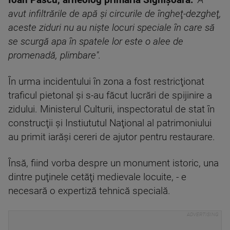
Ioan Pascu, arheolog primăria Sighişoara:
"A
avut infiltrările de apă şi circurile de îngheţ-dezgheţ,
aceste ziduri nu au nişte locuri speciale în care să
se scurgă apa în spatele lor este o alee de
promenadă, plimbare".
În urma incidentului în zona a fost restricţionat
traficul pietonal şi s-au făcut lucrări de spijinire a
zidului. Ministerul Culturii, inspectoratul de stat în
construcţii şi Instiututul Naţional al patrimoniului
au primit iarăşi cereri de ajutor pentru restaurare.
Însă, fiind vorba despre un monument istoric, una
dintre puţinele cetăţi medievale locuite, - e
necesară o expertiză tehnică specială.