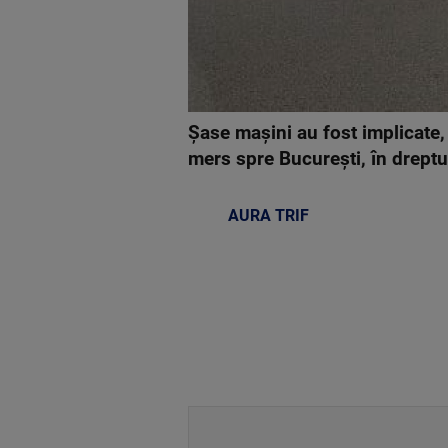
Şase maşini au fost implicate
mers spre Bucureşti, în dreptul
AURA TRIF