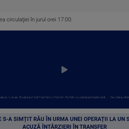
ea circulaţiei în jurul orei 17:00.
Suceava. Nu avea
„Situația e critică în domeniul imobiliar”. Românii cu credite aprobate riscă ...
De unde au tăiat
...
 S-A SIMȚIT RĂU ÎN URMA UNEI OPERAȚII LA UN 
ACUZĂ ÎNTÂRZIERI ÎN TRANSFER