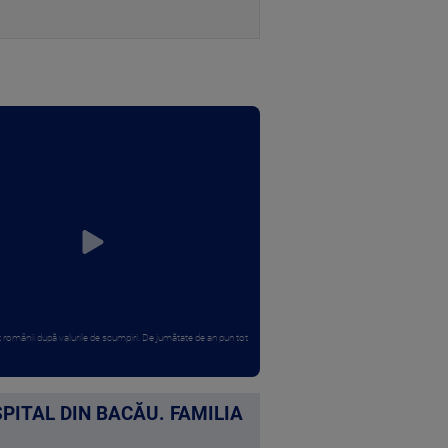
 românii după valurile de scumpiri. De jumătate de an pun tot
SPITAL DIN BACĂU. FAMILIA