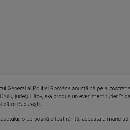
atul General al Poliţiei Române anunţă că pe autostrada 
i Gruiu, judeţul Ilfov, s-a produs un eveniment rutier în 
s către Bucureşti.
impactului, o persoană a fost rănită, aceasta urmând să