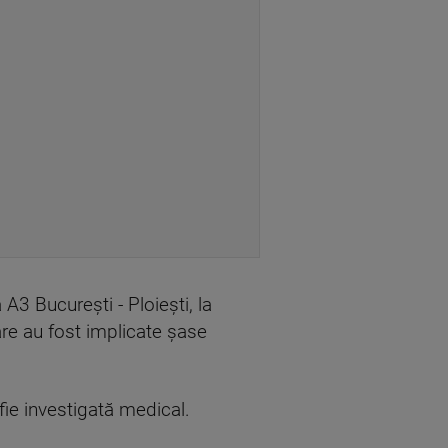
A3 Bucureşti - Ploieşti, la
care au fost implicate şase
 fie investigată medical.