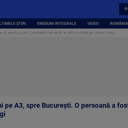
P
LTIMELE ȘTIRI
EMISIUNI INTEGRALE
VIDEO
ROMÂNIA,
3, spre București. O persoană a fost rănită, iar traficul e blocat pe kilometri întregi
pe A3, spre București. O persoană a fost r
gi