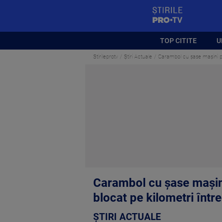
StirilePROTV
TOP CITITE
U
Stirileprotv
Știri Actuale
Carambol cu șase mașini pe A
Carambol cu șase mașini 
blocat pe kilometri între
ȘTIRI ACTUALE