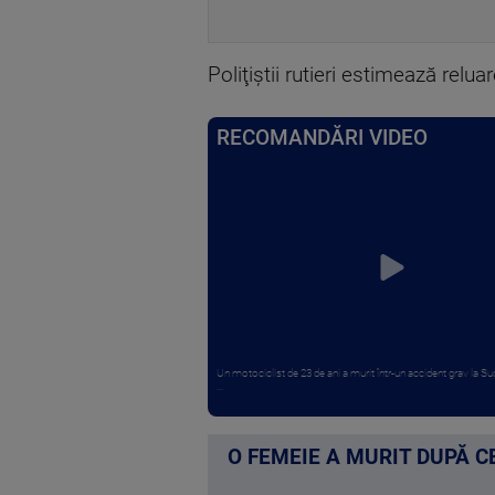
Poliţiştii rutieri estimează reluar
RECOMANDĂRI VIDEO
Un motociclist de 23 de ani a murit într-un accident grav la 
...
O FEMEIE A MURIT DUPĂ CE