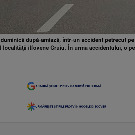
, duminică după-amiază, într-un accident petrecut pe
 localităţii ilfovene Gruiu. În urma accidentului, o p
ADAUGĂ ȘTIRILE PROTV CA SURSĂ PREFERATĂ
URMĂREȘTE ȘTIRILE PROTV ÎN GOOGLE DISCOVER