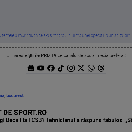
O femeie a murit după ce s-a simțit rău în urma unei operații la un spital din ..
Urmărește
Știrile PRO TV
pe canalul de social media preferat:
na
,
bucuresti
,
 DE SPORT.RO
gi Becali la FCSB? Tehnicianul a răspuns fabulos: „S