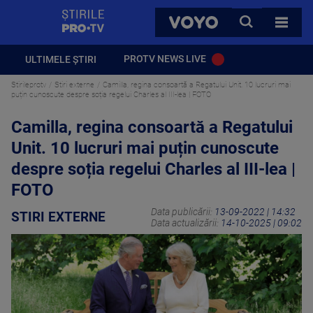
StirilePROTV
CAUTA
VOYO
TOATE 
PROTV NEWS LIVE
ULTIMELE ȘTIRI
Stirileprotv
Stiri externe
Camilla, regina consoartă a Regatului Unit. 10 lucruri mai
puțin cunoscute despre soția regelui Charles al III-lea | FOTO
Camilla, regina consoartă a Regatului
Unit. 10 lucruri mai puțin cunoscute
despre soția regelui Charles al III-lea |
FOTO
Data publicării:
13-09-2022 | 14:32
STIRI EXTERNE
Data actualizării:
14-10-2025 | 09:02