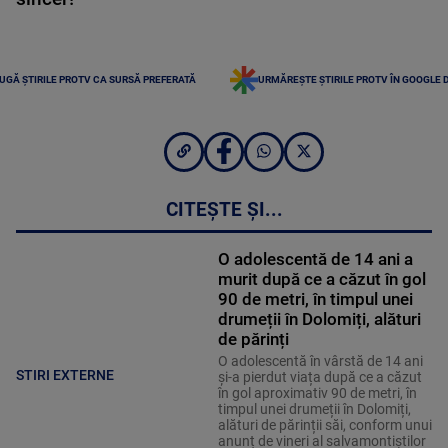
UGĂ ȘTIRILE PROTV CA SURSĂ PREFERATĂ
URMĂREȘTE ȘTIRILE PROTV ÎN GOOGLE 
CITEȘTE ȘI...
O adolescentă de 14 ani a
murit după ce a căzut în gol
90 de metri, în timpul unei
drumeții în Dolomiți, alături
de părinți
O adolescentă în vârstă de 14 ani
STIRI EXTERNE
și-a pierdut viața după ce a căzut
în gol aproximativ 90 de metri, în
timpul unei drumeții în Dolomiți,
alături de părinții săi, conform unui
anunț de vineri al salvamontiștilor