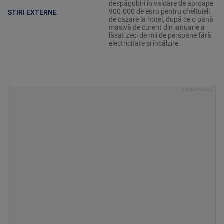
despăgubiri în valoare de aproape
900.000 de euro pentru cheltuieli
STIRI EXTERNE
de cazare la hotel, după ce o pană
masivă de curent din ianuarie a
lăsat zeci de mii de persoane fără
electricitate şi încălzire.