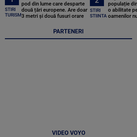
2
pod din lume care desparte
populație di
STIRI
două țări europene. Are doar
o abilitate p
STIRI
TURISM
3 metri și două fusuri orare
oamenilor nu
STIINTA
PARTENERI
VIDEO VOYO