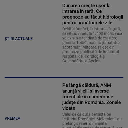
Dunărea crește ușor la
intrarea în țară. Ce
prognoze au făcut hidrologii
pentru următoarele zile
Debitul Dunării, la intrarea în ţară,
se situa, vineri, la 1.400 mc/s, însă
va exista o tendinţă de creştere
ȘTIRI ACTUALE
până la 1.450 mc/s, la jumătatea
săptămânii viitoare, reiese din
prognoza publicată de Institutul
Naţional de Hidrologie şi
Gospodărire a Apelor.
Pe lângă căldură, ANM
anunță vijelii și averse
torențiale în numeroase
județe din România. Zonele
vizate
Valul de căldură persistă pe
VREMEA
teritoriul României. Meterologii au
prelungit vineri dimineață