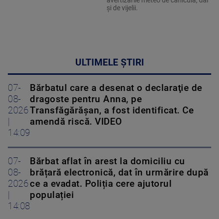
avertizările meteo de caniculă, dar
și de vijelii.
ULTIMELE ȘTIRI
07-
Bărbatul care a desenat o declaraţie de
08-
dragoste pentru Anna, pe
2026
Transfăgărăşan, a fost identificat. Ce
|
amendă riscă. VIDEO
14:09
07-
Bărbat aflat în arest la domiciliu cu
08-
brățară electronică, dat în urmărire după
2026
ce a evadat. Poliția cere ajutorul
|
populației
14:08