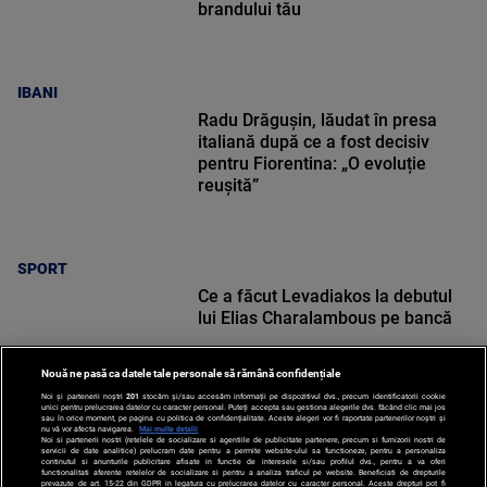
brandului tău
IBANI
Radu Drăgușin, lăudat în presa
italiană după ce a fost decisiv
pentru Fiorentina: „O evoluție
reușită”
SPORT
Ce a făcut Levadiakos la debutul
lui Elias Charalambous pe bancă
Nouă ne pasă ca datele tale personale să rămână confidențiale
Noi și partenerii noștri
201
stocăm și/sau accesăm informații pe dispozitivul dvs., precum identificatorii cookie
unici pentru prelucrarea datelor cu caracter personal. Puteți accepta sau gestiona alegerile dvs. făcând clic mai jos
sau în orice moment, pe pagina cu politica de confidențialitate. Aceste alegeri vor fi raportate partenerilor noștri și
nu vă vor afecta navigarea.
Mai multe detalii
Noi si partenerii nostri (retelele de socializare si agentiile de publicitate partenere, precum si furnizorii nostri de
SPORT
servicii de date analitice) prelucram date pentru a permite website-ului sa functioneze, pentru a personaliza
continutul si anunturile publicitare afisate in functie de interesele si/sau profilul dvs., pentru a va oferi
functionalitati aferente retelelor de socializare si pentru a analiza traficul pe website. Beneficiati de drepturile
prevazute de art. 15-22 din GDPR in legatura cu prelucrarea datelor cu caracter personal. Aceste drepturi pot fi