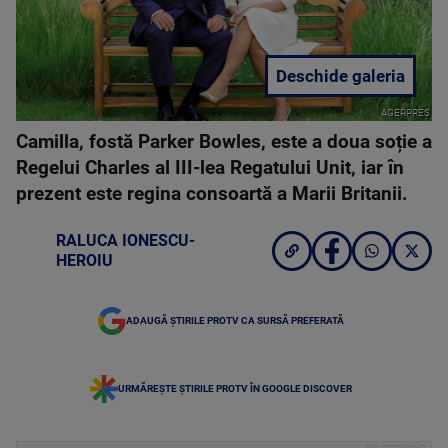
Deschide galeria
AGERPRES
Camilla, fostă Parker Bowles, este a doua soție a
Regelui Charles al III-lea Regatului Unit, iar în
prezent este regina consoartă a Marii Britanii.
RALUCA IONESCU-
HEROIU
ADAUGĂ ȘTIRILE PROTV CA SURSĂ PREFERATĂ
URMĂREȘTE ȘTIRILE PROTV ÎN GOOGLE DISCOVER