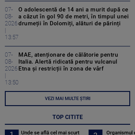
07-
O adolescentă de 14 ani a murit după ce
08-
a căzut în gol 90 de metri, în timpul unei
2026
drumeții în Dolomiți, alături de părinți
|
13:57
07-
MAE, atenționare de călătorie pentru
08-
Italia. Alertă ridicată pentru vulcanul
2026
Etna și restricții în zona de vârf
|
13:50
VEZI MAI MULTE ȘTIRI
TOP CITITE
Unde se află cel mai scurt
Organismul 
1