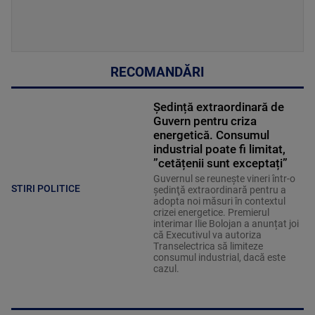
RECOMANDĂRI
Ședință extraordinară de
Guvern pentru criza
energetică. Consumul
industrial poate fi limitat,
”cetățenii sunt exceptați”
Guvernul se reuneşte vineri într-o
STIRI POLITICE
şedinţă extraordinară pentru a
adopta noi măsuri în contextul
crizei energetice. Premierul
interimar Ilie Bolojan a anunțat joi
că Executivul va autoriza
Transelectrica să limiteze
consumul industrial, dacă este
cazul.