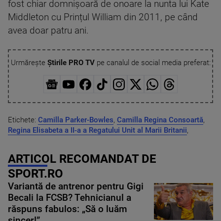
fost chiar domnișoară de onoare la nunta lui Kate
Middleton cu Prințul William din 2011, pe când
avea doar patru ani.
Urmărește
Știrile PRO TV
pe canalul de social media preferat:
Etichete:
Camilla Parker-Bowles
,
Camilla Regina Consoartă
,
Regina Elisabeta a II-a a Regatului Unit al Marii Britanii
,
ARTICOL RECOMANDAT DE
SPORT.RO
Variantă de antrenor pentru Gigi
Becali la FCSB? Tehnicianul a
răspuns fabulos: „Să o luăm
sincer!”