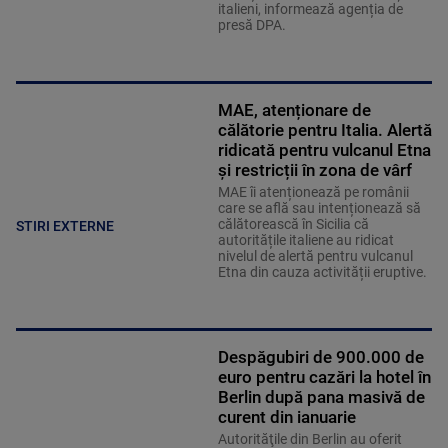
italieni, informează agenția de
presă DPA.
MAE, atenționare de
călătorie pentru Italia. Alertă
ridicată pentru vulcanul Etna
și restricții în zona de vârf
MAE îi atenționează pe românii
care se află sau intenționează să
călătorească în Sicilia că
STIRI EXTERNE
autoritățile italiene au ridicat
nivelul de alertă pentru vulcanul
Etna din cauza activității eruptive.
Despăgubiri de 900.000 de
euro pentru cazări la hotel în
Berlin după pana masivă de
curent din ianuarie
Autorităţile din Berlin au oferit