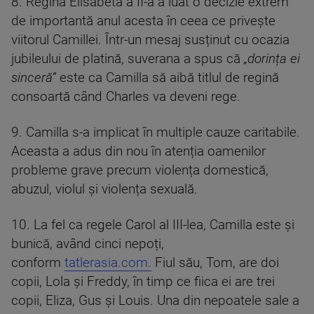
8. Regina Elisabeta a II-a a luat o decizie extrem
de importantă anul acesta în ceea ce privește
viitorul Camillei. Într-un mesaj susținut cu ocazia
jubileului de platină, suverana a spus că
„dorința ei
sinceră”
este ca Camilla să aibă titlul de regină
consoartă când Charles va deveni rege.
9. Camilla s-a implicat în multiple cauze caritabile.
Aceasta a adus din nou în atenția oamenilor
probleme grave precum violența domestică,
abuzul, violul și violența sexuală.
10. La fel ca regele Carol al III-lea, Camilla este și
bunică, având cinci nepoți,
conform
tatlerasia.com.
Fiul său, Tom, are doi
copii, Lola și Freddy, în timp ce fiica ei are trei
copii, Eliza, Gus și Louis. Una din nepoatele sale a