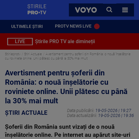
StirilePROTV
CAUTA
VOYO
TOATE 
PROTV NEWS LIVE
ULTIMELE ȘTIRI
LIVE
Știrile PRO TV ale dimineții
Stirileprotv
Știri Actuale
Avertisment pentru șoferii din România: o nouă înșelătorie
cu roviniete online. Unii plătesc cu până la 30% mai mult
Avertisment pentru șoferii din
România: o nouă înșelătorie cu
roviniete online. Unii plătesc cu până
la 30% mai mult
Data publicării:
19-05-2026 | 19:27
ȘTIRI ACTUALE
Data actualizării:
19-05-2026 | 19:36
Șoferii din România sunt vizați de o nouă
înşelătorie online. Pe internet au apărut site-uri