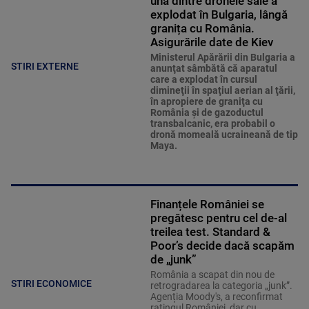
una dintre dronele sale a
explodat în Bulgaria, lângă
granița cu România.
Asigurările date de Kiev
Ministerul Apărării din Bulgaria a
STIRI EXTERNE
anunţat sâmbătă că aparatul
care a explodat în cursul
dimineţii în spaţiul aerian al ţării,
în apropiere de graniţa cu
România şi de gazoductul
transbalcanic, era probabil o
dronă momeală ucraineană de tip
Maya.
Finanțele României se
pregătesc pentru cel de-al
treilea test. Standard &
Poor’s decide dacă scapăm
de „junk”
România a scapat din nou de
STIRI ECONOMICE
retrogradarea la categoria „junk”.
Agenția Moody's, a reconfirmat
ratingul României, dar cu