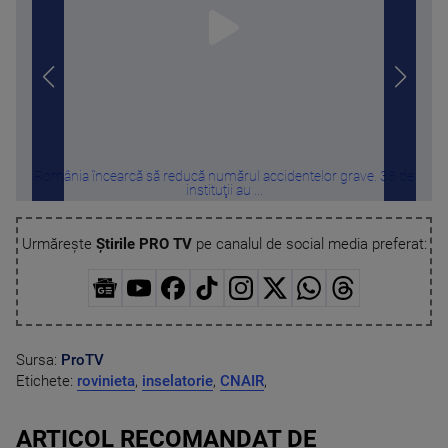
România încearcă să reducă numărul accidentelor grave. 38 de
Progr
instituţii au ...
Urmărește
Știrile PRO TV
pe canalul de social media preferat:
Sursa:
ProTV
Etichete:
rovinieta
,
inselatorie
,
CNAIR
,
ARTICOL RECOMANDAT DE