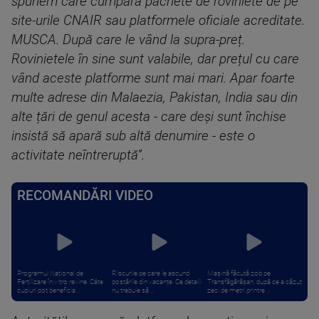
spunem care cumpără pachete de roviniete de pe
site-urile CNAIR sau platformele oficiale acreditate.
MUSCA. După care le vând la supra-preț.
Rovinietele în sine sunt valabile, dar prețul cu care
vând aceste platforme sunt mai mari. Apar foarte
multe adrese din Malaezia, Pakistan, India sau din
alte țări de genul acesta - care deşi sunt închise
insistă să apară sub altă denumire - este o
activitate neîntreruptă”.
RECOMANDĂRI VIDEO
Programul Național de
Riscurile pe care le ascund
Mașină făcută zob pe
Fertilizare în vitro revine. Câte
postările din vacanțe. Ce detalii
Transfăgărășan, după ce a căzut
cupluri pot beneficia ...
nu trebuie să ...
zeci de metri printre ...