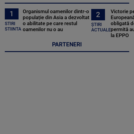
Organismul oamenilor dintr-o
Victorie p
1
2
populație din Asia a dezvoltat
Europeană
o abilitate pe care restul
obligată d
STIRI
ȘTIRI
oamenilor nu o au
permită au
STIINTA
ACTUALE
la EPPO
PARTENERI