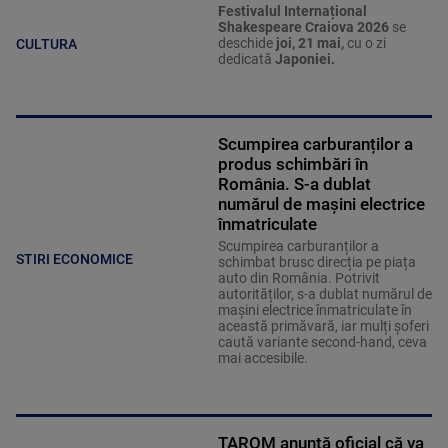
Festivalul Internațional
Shakespeare Craiova 2026
se
deschide
joi, 21 mai,
cu o zi
CULTURA
dedicată
Japoniei.
Scumpirea carburanților a
produs schimbări în
România. S-a dublat
numărul de mașini electrice
înmatriculate
Scumpirea carburanților a
STIRI ECONOMICE
schimbat brusc direcția pe piața
auto din România. Potrivit
autorităților, s-a dublat numărul de
mașini electrice înmatriculate în
această primăvară, iar mulți șoferi
caută variante second-hand, ceva
mai accesibile.
TAROM anunță oficial că va