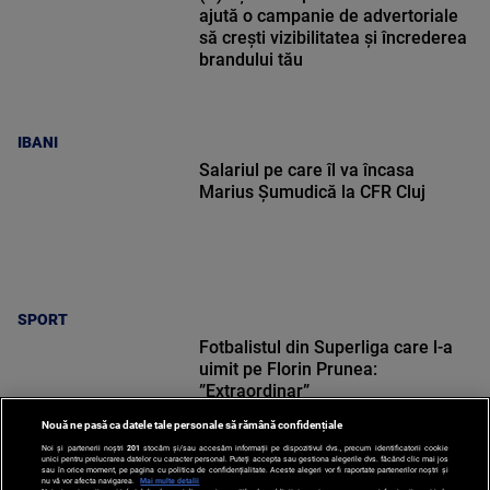
ajută o campanie de advertoriale
să crești vizibilitatea și încrederea
brandului tău
IBANI
Salariul pe care îl va încasa
Marius Șumudică la CFR Cluj
SPORT
Fotbalistul din Superliga care l-a
uimit pe Florin Prunea:
”Extraordinar”
Nouă ne pasă ca datele tale personale să rămână confidențiale
Noi și partenerii noștri
201
stocăm și/sau accesăm informații pe dispozitivul dvs., precum identificatorii cookie
unici pentru prelucrarea datelor cu caracter personal. Puteți accepta sau gestiona alegerile dvs. făcând clic mai jos
sau în orice moment, pe pagina cu politica de confidențialitate. Aceste alegeri vor fi raportate partenerilor noștri și
nu vă vor afecta navigarea.
Mai multe detalii