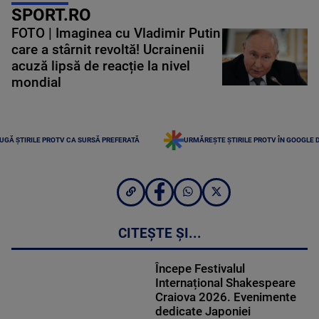
SPORT.RO
FOTO | Imaginea cu Vladimir Putin
care a stârnit revoltă! Ucrainenii
acuză lipsă de reacție la nivel
mondial
UGĂ ȘTIRILE PROTV CA SURSĂ PREFERATĂ
URMĂREȘTE ȘTIRILE PROTV ÎN GOOGLE 
CITEȘTE ȘI...
Începe Festivalul
Internațional Shakespeare
Craiova 2026. Evenimente
dedicate Japoniei