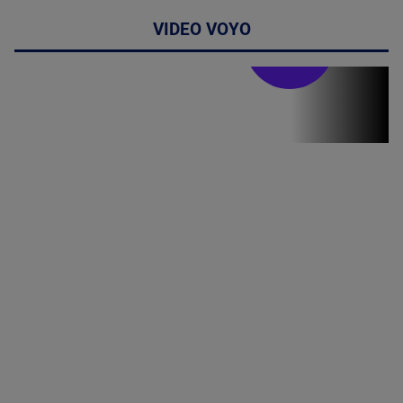
VIDEO VOYO
Stirile PRO TV
Stirile PRO
TV # 19.00 -
8 August
2026
MAI
MULTE
DETALII