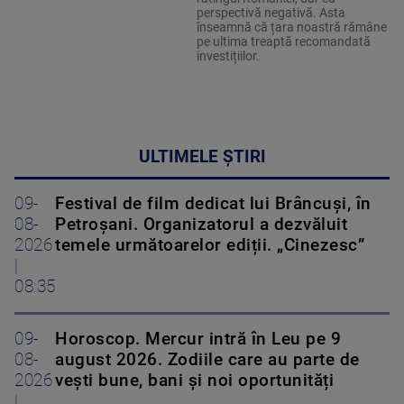
perspectivă negativă. Asta
înseamnă că țara noastră rămâne
pe ultima treaptă recomandată
investițiilor.
ULTIMELE ȘTIRI
09-
Festival de film dedicat lui Brâncuși, în
08-
Petroșani. Organizatorul a dezvăluit
2026
temele următoarelor ediții. „Cinezesc”
|
08:35
09-
Horoscop. Mercur intră în Leu pe 9
08-
august 2026. Zodiile care au parte de
2026
vești bune, bani și noi oportunități
|