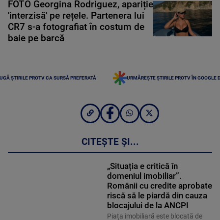
FOTO Georgina Rodriguez, apariție
'interzisă' pe rețele. Partenera lui
CR7 s-a fotografiat în costum de
baie pe barcă
UGĂ ȘTIRILE PROTV CA SURSĂ PREFERATĂ
URMĂREȘTE ȘTIRILE PROTV ÎN GOOGLE 
CITEȘTE ȘI...
„Situația e critică în
domeniul imobiliar”.
Românii cu credite aprobate
riscă să le piardă din cauza
blocajului de la ANCPI
Piața imobiliară este blocată de