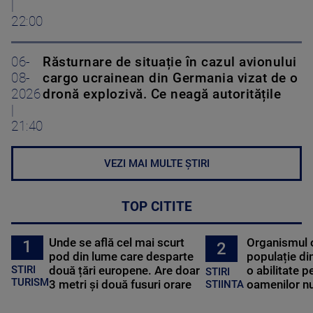
|
22:00
06-
Răsturnare de situație în cazul avionului
08-
cargo ucrainean din Germania vizat de o
2026
dronă explozivă. Ce neagă autoritățile
|
21:40
VEZI MAI MULTE ȘTIRI
TOP CITITE
Unde se află cel mai scurt
Organismul 
1
2
pod din lume care desparte
populație di
STIRI
două țări europene. Are doar
o abilitate p
STIRI
TURISM
3 metri și două fusuri orare
oamenilor nu
STIINTA