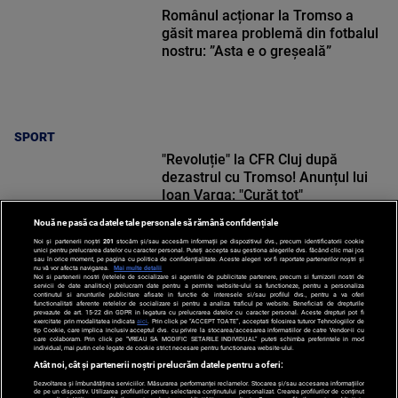
Românul acționar la Tromso a
găsit marea problemă din fotbalul
nostru: ”Asta e o greșeală”
SPORT
"Revoluție" la CFR Cluj după
dezastrul cu Tromso! Anunțul lui
Ioan Varga: "Curăț tot"
Nouă ne pasă ca datele tale personale să rămână confidențiale
Noi și partenerii noștri
201
stocăm și/sau accesăm informații pe dispozitivul dvs., precum identificatorii cookie
unici pentru prelucrarea datelor cu caracter personal. Puteți accepta sau gestiona alegerile dvs. făcând clic mai jos
sau în orice moment, pe pagina cu politica de confidențialitate. Aceste alegeri vor fi raportate partenerilor noștri și
nu vă vor afecta navigarea.
Mai multe detalii
Noi si partenerii nostri (retelele de socializare si agentiile de publicitate partenere, precum si furnizorii nostri de
SPORT
servicii de date analitice) prelucram date pentru a permite website-ului sa functioneze, pentru a personaliza
continutul si anunturile publicitare afisate in functie de interesele si/sau profilul dvs., pentru a va oferi
functionalitati aferente retelelor de socializare si pentru a analiza traficul pe website. Beneficiati de drepturile
prevazute de art. 15-22 din GDPR in legatura cu prelucrarea datelor cu caracter personal. Aceste drepturi pot fi
exercitate prin modalitatea indicata
aici
. Prin click pe “ACCEPT TOATE”, acceptati folosirea tuturor Tehnologiilor de
tip Cookie, care implica inclusiv acceptul dvs. cu privire la stocarea/accesarea informatiilor de catre Vendor-ii cu
care colaboram. Prin click pe “VREAU SA MODIFIC SETARILE INDIVIDUAL” puteti schimba preferintele in mod
individual, mai putin cele legate de cookie strict necesare pentru functionarea website-ului.
Atât noi, cât și partenerii noștri prelucrăm datele pentru a oferi:
Dezvoltarea și îmbunătățirea serviciilor. Măsurarea performanței reclamelor. Stocarea și/sau accesarea informațiilor
de pe un dispozitiv. Utilizarea profilurilor pentru selectarea conținutului personalizat. Crearea profilurilor de conținut