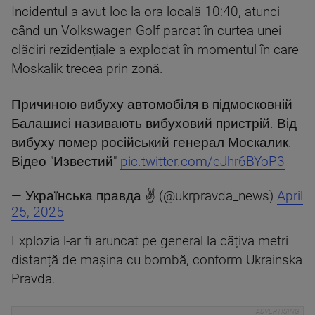
Incidentul a avut loc la ora locală 10:40, atunci
când un Volkswagen Golf parcat în curtea unei
clădiri rezidențiale a explodat în momentul în care
Moskalik trecea prin zonă.
Причиною вибуху автомобіля в підмосковній
Балашисі називають вибуховий пристрій. Від
вибуху помер російський генерал Москалик.
Відео "Известий"
pic.twitter.com/eJhr6BYoP3
— Українська правда ✌️ (@ukrpravda_news)
April
25, 2025
Explozia l-ar fi aruncat pe general la câțiva metri
distanță de mașina cu bombă, conform Ukrainska
Pravda.