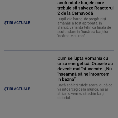
scufundate barjele care
trebuie să salveze Reactorul
2 de la Cernavodă
După zile întregi de pregătiri și
ȘTIRI ACTUALE
amânări a fost aprobată, în
sfârșit, varianta tehnică finală de
scufundare în Dunăre a barjelor
încărcate cu rocă.
Cum se luptă România cu
criza energetică. Orașele au
devenit mai întunecate. „Nu
înseamnă să ne întoarcem
în beznă”
Dacă spălați rufele seara, după ce
ȘTIRI ACTUALE
vă întoarceți de la muncă, nu ar
strica, o vreme, să schimbați
obiceiul.