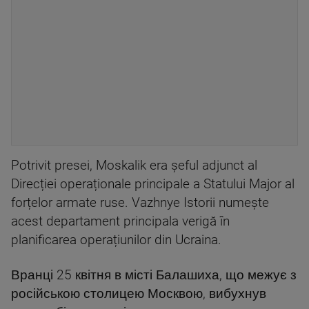
Potrivit presei, Moskalik era șeful adjunct al
Direcției operaționale principale a Statului Major al
forțelor armate ruse. Vazhnye Istorii numește
acest departament principala verigă în
planificarea operațiunilor din Ucraina.
Вранці 25 квітня в місті Балашиха, що межує з
російською столицею Москвою, вибухнув