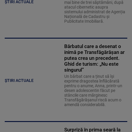
ȘTIRI ACTUALE
mai bine de trei săptămâni, după
atacul cibernetic asupra
sistemului administrat de Agenția
Națională de Cadastru și
Publicitate Imobiliară.
Bărbatul care a desenat o
inimă pe Transfăgărășan ar
putea crea un precedent.
Ghid de turism: „Nu este
singurul”
Un bărbat care a ținut să își
ȘTIRI ACTUALE
exprime dragostea înflăcărată
pentru o anume, Anna, printr-un
desen adolescentin făcut pe
stâncile care mărginesc
Transfăgărășanul riscă acum o
amendă considerabilă.
Surpriză în prima seară la