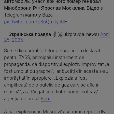
автомобіль, унаслідок чого помер генерал
Міноборони РФ Ярослав Москалик. Відео з
Telegram-каналу Baza
pic.twitter.com/p36QmJynUH
— Українська правда ✌️ (@ukrpravda_news)
April
25, 2025
Surse din cadrul forțelor de ordine au declarat
pentru TASS, principalul instrument de
propagandă, că dispozitivul exploziv improvizat „a
fost umplut cu șrapnel”, iar bucăți din acesta s-au
împrăștiat în apropiere. „Explozia a fost
amplificată de o butelie de gaz care se afla în
mașină”, a adăugat una dintre surse, notează
agenția de presă
Baha
.
A car explosion in Moscow's suburbs reportedly