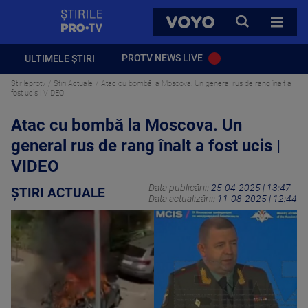
StirilePROTV
CAUTA
VOYO
TOATE 
PROTV NEWS LIVE
ULTIMELE ȘTIRI
Stirileprotv
Știri Actuale
Atac cu bombă la Moscova. Un general rus de rang înalt a
fost ucis | VIDEO
Atac cu bombă la Moscova. Un
general rus de rang înalt a fost ucis |
VIDEO
Data publicării:
25-04-2025 | 13:47
ȘTIRI ACTUALE
Data actualizării:
11-08-2025 | 12:44