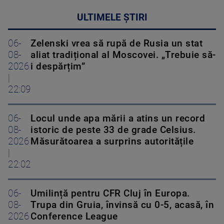
ULTIMELE ȘTIRI
06-
Zelenski vrea să rupă de Rusia un stat
08-
aliat tradițional al Moscovei. „Trebuie să-
2026
i despărțim”
|
22:09
06-
Locul unde apa mării a atins un record
08-
istoric de peste 33 de grade Celsius.
2026
Măsurătoarea a surprins autoritățile
|
22:02
06-
Umilință pentru CFR Cluj în Europa.
08-
Trupa din Gruia, învinsă cu 0-5, acasă, în
2026
Conference League