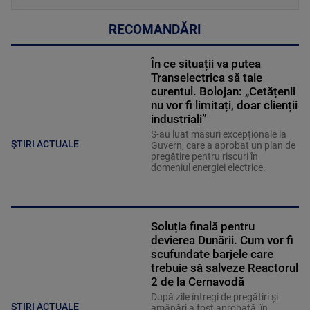
RECOMANDĂRI
În ce situații va putea
Transelectrica să taie
curentul. Bolojan: „Cetățenii
nu vor fi limitați, doar clienții
industriali”
S-au luat măsuri excepționale la
ȘTIRI ACTUALE
Guvern, care a aprobat un plan de
pregătire pentru riscuri în
domeniul energiei electrice.
Soluția finală pentru
devierea Dunării. Cum vor fi
scufundate barjele care
trebuie să salveze Reactorul
2 de la Cernavodă
După zile întregi de pregătiri și
ȘTIRI ACTUALE
amânări a fost aprobată, în