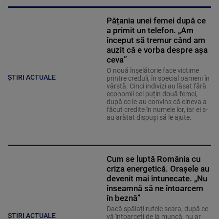
Pățania unei femei după ce
a primit un telefon. „Am
început să tremur când am
auzit că e vorba despre așa
ceva”
O nouă înșelătorie face victime
ȘTIRI ACTUALE
printre creduli, în special oameni în
vârstă. Cinci indivizi au lăsat fără
economii cel puțin două femei,
după ce le-au convins că cineva a
făcut credite în numele lor, iar ei s-
au arătat dispuși să le ajute.
Cum se luptă România cu
criza energetică. Orașele au
devenit mai întunecate. „Nu
înseamnă să ne întoarcem
în beznă”
Dacă spălați rufele seara, după ce
ȘTIRI ACTUALE
vă întoarceți de la muncă, nu ar