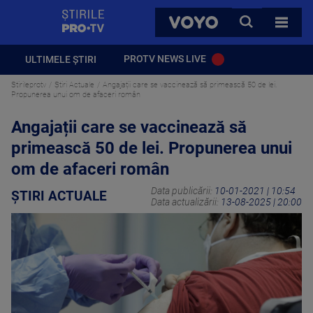
StirilePROTV
CAUTA
VOYO
TOATE 
PROTV NEWS LIVE
ULTIMELE ȘTIRI
Stirileprotv
Știri Actuale
Angajații care se vaccinează să primească 50 de lei.
Propunerea unui om de afaceri român
Angajații care se vaccinează să
primească 50 de lei. Propunerea unui
om de afaceri român
Data publicării:
10-01-2021 | 10:54
ȘTIRI ACTUALE
Data actualizării:
13-08-2025 | 20:00