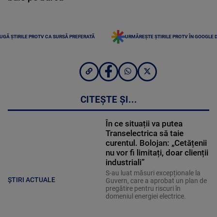
UGĂ ȘTIRILE PROTV CA SURSĂ PREFERATĂ
URMĂREȘTE ȘTIRILE PROTV ÎN GOOGLE 
CITEȘTE ȘI...
În ce situații va putea
Transelectrica să taie
curentul. Bolojan: „Cetățenii
nu vor fi limitați, doar clienții
industriali”
S-au luat măsuri excepționale la
ȘTIRI ACTUALE
Guvern, care a aprobat un plan de
pregătire pentru riscuri în
domeniul energiei electrice.