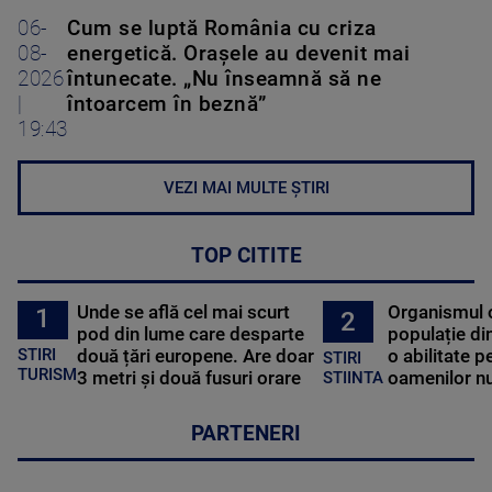
06-
Cum se luptă România cu criza
08-
energetică. Orașele au devenit mai
2026
întunecate. „Nu înseamnă să ne
|
întoarcem în beznă”
19:43
VEZI MAI MULTE ȘTIRI
TOP CITITE
Unde se află cel mai scurt
Organismul 
1
2
pod din lume care desparte
populație di
STIRI
două țări europene. Are doar
o abilitate p
STIRI
TURISM
3 metri și două fusuri orare
oamenilor nu
STIINTA
PARTENERI