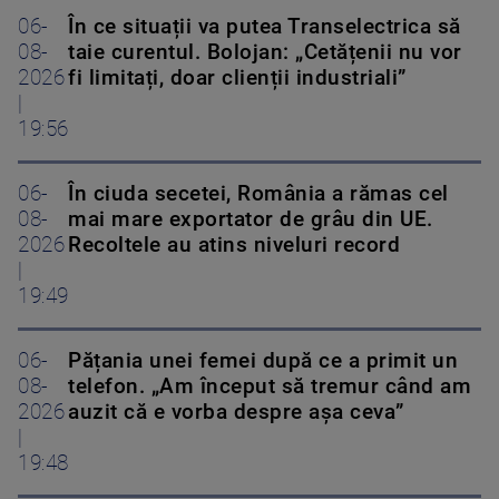
06-
În ce situații va putea Transelectrica să
08-
taie curentul. Bolojan: „Cetățenii nu vor
2026
fi limitați, doar clienții industriali”
|
19:56
06-
În ciuda secetei, România a rămas cel
08-
mai mare exportator de grâu din UE.
2026
Recoltele au atins niveluri record
|
19:49
06-
Pățania unei femei după ce a primit un
08-
telefon. „Am început să tremur când am
2026
auzit că e vorba despre așa ceva”
|
19:48