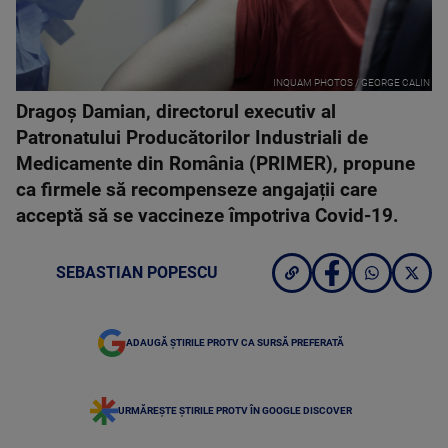
INQUAM PHOTOS / GEORGE CALIN
Dragoş Damian, directorul executiv al
Patronatului Producătorilor Industriali de
Medicamente din România (PRIMER), propune
ca firmele să recompenseze angajații care
acceptă să se vaccineze împotriva Covid-19.
SEBASTIAN POPESCU
ADAUGĂ ȘTIRILE PROTV CA SURSĂ PREFERATĂ
URMĂREȘTE ȘTIRILE PROTV ÎN GOOGLE DISCOVER