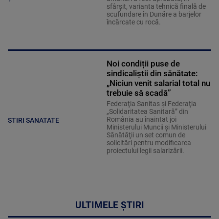
sfârșit, varianta tehnică finală de
scufundare în Dunăre a barjelor
încărcate cu rocă.
Noi condiții puse de
sindicaliștii din sănătate:
„Niciun venit salarial total nu
trebuie să scadă”
Federaţia Sanitas şi Federaţia
„Solidaritatea Sanitară” din
România au înaintat joi
STIRI SANATATE
Ministerului Muncii şi Ministerului
Sănătăţii un set comun de
solicitări pentru modificarea
proiectului legii salarizării.
ULTIMELE ȘTIRI