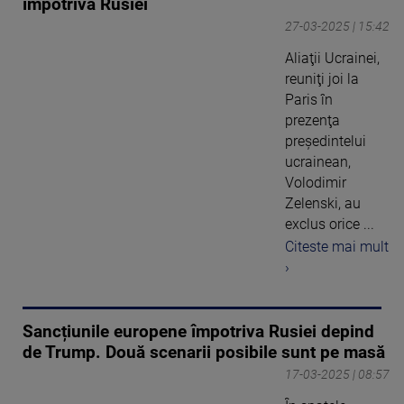
împotriva Rusiei
27-03-2025 | 15:42
Aliaţii Ucrainei,
reuniţi joi la
Paris în
prezenţa
preşedintelui
ucrainean,
Volodimir
Zelenski, au
exclus orice ...
Citeste mai mult
›
Sancțiunile europene împotriva Rusiei depind
de Trump. Două scenarii posibile sunt pe masă
17-03-2025 | 08:57