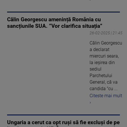
Călin Georgescu amenință România cu
sancțiunile SUA. ”Vor clarifica situația”
26-02-2025 | 21:45
Călin Georgescu
a declarat
miercuri seara,
la ieşirea din
sediul
Parchetului
General, că va
candida "cu ...
Citeste mai mult
›
Ungaria a cerut ca opt ruși să fie excluși de pe