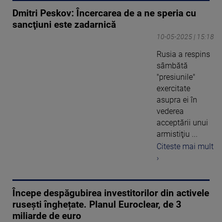
Dmitri Peskov: Încercarea de a ne speria cu
sancţiuni este zadarnică
10-05-2025 | 15:18
Rusia a respins
sâmbătă
"presiunile"
exercitate
asupra ei în
vederea
acceptării unui
armistiţiu ...
Citeste mai mult
›
Începe despăgubirea investitorilor din activele
rusești înghețate. Planul Euroclear, de 3
miliarde de euro