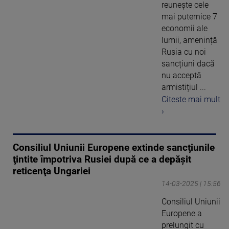
reunește cele
mai puternice 7
economii ale
lumii, amenință
Rusia cu noi
sancțiuni dacă
nu acceptă
armistițiul ...
Citeste mai mult
›
Consiliul Uniunii Europene extinde sancţiunile
ţintite împotriva Rusiei după ce a depăşit
reticenţa Ungariei
14-03-2025 | 15:56
Consiliul Uniunii
Europene a
prelungit cu