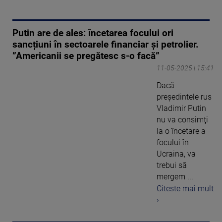
Putin are de ales: încetarea focului ori
sancțiuni în sectoarele financiar și petrolier.
”Americanii se pregătesc s-o facă”
11-05-2025 | 15:41
Dacă
preşedintele rus
Vladimir Putin
nu va consimţi
la o încetare a
focului în
Ucraina, va
trebui să
mergem ...
Citeste mai mult
›