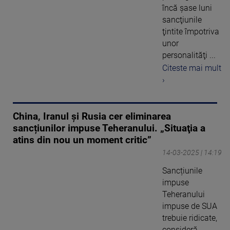
încă şase luni
sancţiunile
ţintite împotriva
unor
personalităţi ...
Citeste mai mult
›
China, Iranul şi Rusia cer eliminarea
sancțiunilor impuse Teheranului. „Situaţia a
atins din nou un moment critic”
14-03-2025 | 14:19
Sancțiunile
impuse
Teheranului
impuse de SUA
trebuie ridicate,
consideră