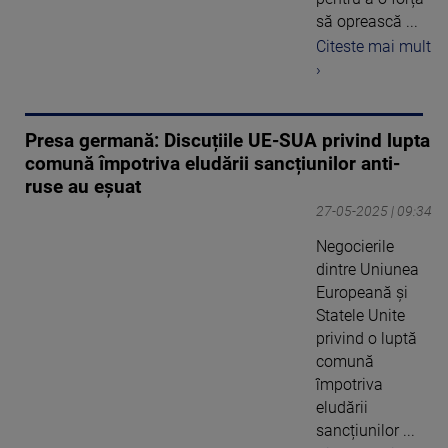
să oprească ...
Citeste mai mult
›
Presa germană: Discuțiile UE-SUA privind lupta
comună împotriva eludării sancțiunilor anti-
ruse au eșuat
27-05-2025 | 09:34
Negocierile
dintre Uniunea
Europeană și
Statele Unite
privind o luptă
comună
împotriva
eludării
sancțiunilor ...