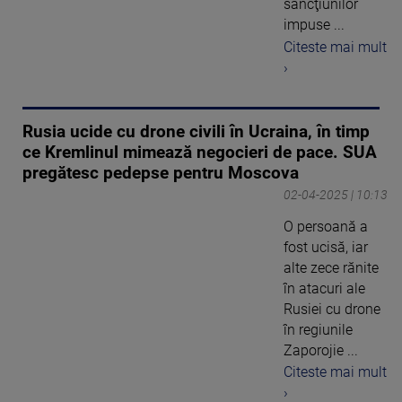
sancţiunilor
impuse ...
Citeste mai mult
›
Rusia ucide cu drone civili în Ucraina, în timp
ce Kremlinul mimează negocieri de pace. SUA
pregătesc pedepse pentru Moscova
02-04-2025 | 10:13
O persoană a
fost ucisă, iar
alte zece rănite
în atacuri ale
Rusiei cu drone
în regiunile
Zaporojie ...
Citeste mai mult
›