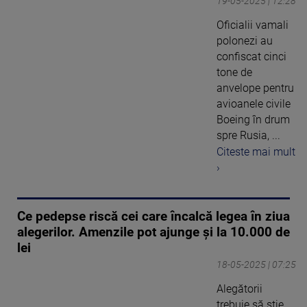
19-05-2025 | 12:28
Oficialii vamali
polonezi au
confiscat cinci
tone de
anvelope pentru
avioanele civile
Boeing în drum
spre Rusia, ...
Citeste mai mult
›
Ce pedepse riscă cei care încalcă legea în ziua
alegerilor. Amenzile pot ajunge și la 10.000 de
lei
18-05-2025 | 07:25
Alegătorii
trebuie să ştie