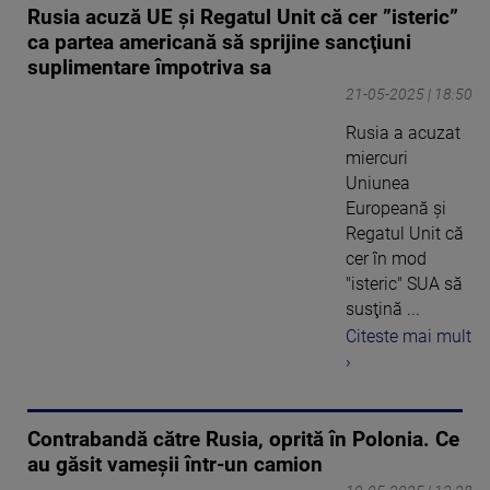
Rusia acuză UE şi Regatul Unit că cer ”isteric”
ca partea americană să sprijine sancţiuni
suplimentare împotriva sa
21-05-2025 | 18:50
Rusia a acuzat
miercuri
Uniunea
Europeană şi
Regatul Unit că
cer în mod
"isteric" SUA să
susţină ...
Citeste mai mult
›
Contrabandă către Rusia, oprită în Polonia. Ce
au găsit vameșii într-un camion