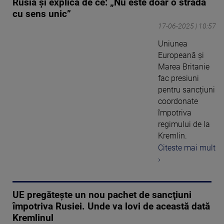
Rusia și explică de ce: „Nu este doar o stradă
cu sens unic”
17-06-2025 | 10:57
Uniunea
Europeană și
Marea Britanie
fac presiuni
pentru sancțiuni
coordonate
împotriva
regimului de la
Kremlin.
Citeste mai mult
›
UE pregătește un nou pachet de sancţiuni
împotriva Rusiei. Unde va lovi de această dată
Kremlinul