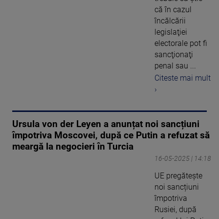
că în cazul
încălcării
legislaţiei
electorale pot fi
sancţionaţi
penal sau ...
Citeste mai mult
›
Ursula von der Leyen a anunțat noi sancțiuni
împotriva Moscovei, după ce Putin a refuzat să
meargă la negocieri în Turcia
16-05-2025 | 14:18
UE pregătește
noi sancțiuni
împotriva
Rusiei, după