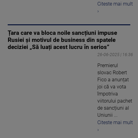
Citeste mai mult
›
Țara care va bloca noile sancțiuni impuse
Rusiei și motivul de business din spatele
deciziei „Să luați acest lucru în serios”
26-06-2025 | 16:36
Premierul
slovac Robert
Fico a anunțat
joi că va vota
împotriva
viitorului pachet
de sancțiuni al
Uniunii ...
Citeste mai mult
›