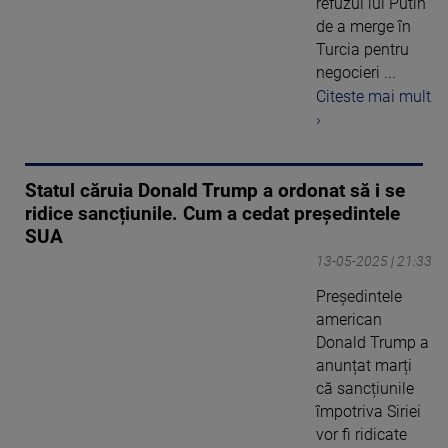
refuzul lui Putin
de a merge în
Turcia pentru
negocieri ...
Citeste mai mult
›
Statul căruia Donald Trump a ordonat să i se
ridice sancțiunile. Cum a cedat președintele
SUA
13-05-2025 | 21:33
Președintele
american
Donald Trump a
anunțat marți
că sancțiunile
împotriva Siriei
vor fi ridicate