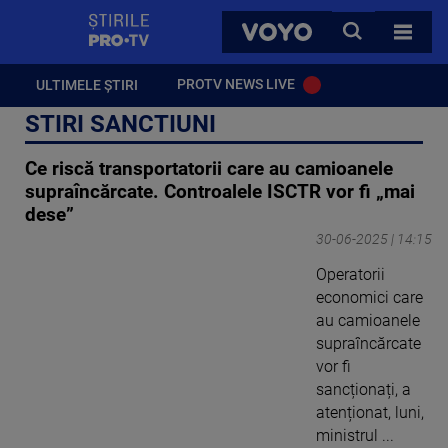
StirilePROTV
CAUTA
VOYO
TOATE 
PROTV NEWS LIVE
ULTIMELE ȘTIRI
STIRI SANCTIUNI
Ce riscă transportatorii care au camioanele
supraîncărcate. Controalele ISCTR vor fi „mai
dese”
30-06-2025 | 14:15
Operatorii
economici care
au camioanele
supraîncărcate
vor fi
sancționați, a
atenționat, luni,
ministrul ...