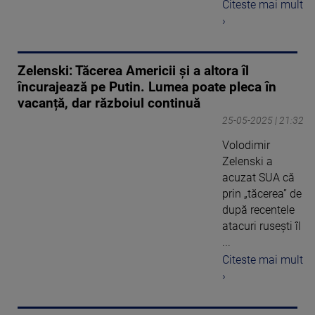
Citeste mai mult
›
Zelenski: Tăcerea Americii și a altora îl
încurajează pe Putin. Lumea poate pleca în
vacanță, dar războiul continuă
25-05-2025 | 21:32
Volodimir
Zelenski a
acuzat SUA că
prin „tăcerea” de
după recentele
atacuri rusești îl
...
Citeste mai mult
›