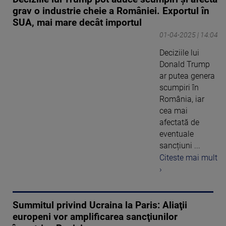
grav o industrie cheie a României. Exportul în
SUA, mai mare decât importul
01-04-2025 | 14:04
Deciziile lui
Donald Trump
ar putea genera
scumpiri în
România, iar
cea mai
afectată de
eventuale
sancțiuni ...
Citeste mai mult
›
Summitul privind Ucraina la Paris: Aliaţii
europeni vor amplificarea sancţiunilor