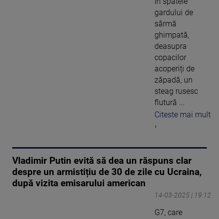
În spatele
gardului de
sârmă
ghimpată,
deasupra
copacilor
acoperiți de
zăpadă, un
steag rusesc
flutură ...
Citeste mai mult
›
Vladimir Putin evită să dea un răspuns clar
despre un armistițiu de 30 de zile cu Ucraina,
după vizita emisarului american
14-03-2025 | 19:12
G7, care