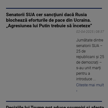
Senatorii SUA cer sancţiuni dacă Rusia
blochează eforturile de pace din Ucraina.
„Agresiunea lui Putin trebuie să înceteze”
02-04-2025 | 08:37
Jumătate dintre
senatorii SUA –
25 de
republicani și 25
de democrați –
s-au unit marți
pentru a
introduce ...
Citeste mai mult
›
Deciziile lui Trump pot aduce scumpiri și afecta