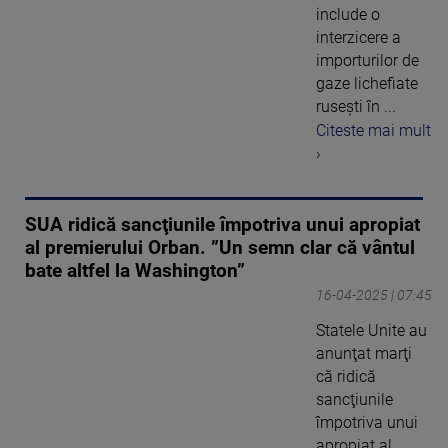
include o
interzicere a
importurilor de
gaze lichefiate
ruseşti în ...
Citeste mai mult
›
SUA ridică sancţiunile împotriva unui apropiat
al premierului Orban. ”Un semn clar că vântul
bate altfel la Washington”
16-04-2025 | 07:45
Statele Unite au
anunţat marţi
că ridică
sancţiunile
împotriva unui
apropiat al