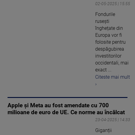
02-05-2025 | 15:55
Fondurile
rusești
înghețate din
Europa vor fi
folosite pentru
despăgubirea
investitorilor
occidentali, mai
exact ...
Citeste mai mult
›
Apple și Meta au fost amendate cu 700
milioane de euro de UE. Ce norme au încălcat
23-04-2025 | 14:33
Giganții