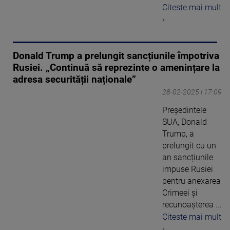
Citeste mai mult
›
Donald Trump a prelungit sancțiunile împotriva
Rusiei. „Continuă să reprezinte o amenințare la
adresa securității naționale”
28-02-2025 | 17:09
Președintele
SUA, Donald
Trump, a
prelungit cu un
an sancțiunile
impuse Rusiei
pentru anexarea
Crimeei și
recunoașterea ...
Citeste mai mult
›