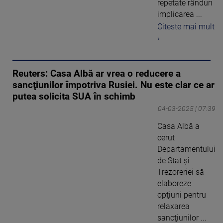
repetate rânduri
implicarea ...
Citeste mai mult
›
Reuters: Casa Albă ar vrea o reducere a
sancţiunilor împotriva Rusiei. Nu este clar ce ar
putea solicita SUA în schimb
04-03-2025 | 07:39
Casa Albă a
cerut
Departamentului
de Stat şi
Trezoreriei să
elaboreze
opţiuni pentru
relaxarea
sancţiunilor ...