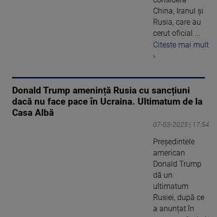
China, Iranul şi
Rusia, care au
cerut oficial ...
Citeste mai mult
›
Donald Trump amenință Rusia cu sancțiuni
dacă nu face pace în Ucraina. Ultimatum de la
Casa Albă
07-03-2025 | 17:54
Preşedintele
american
Donald Trump
dă un
ultimatum
Rusiei, după ce
a anunțat în