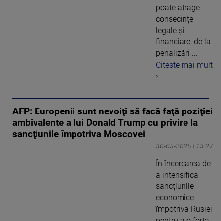
poate atrage
consecințe
legale și
financiare, de la
penalizări ...
Citeste mai mult
›
AFP: Europenii sunt nevoiţi să facă faţă poziţiei
ambivalente a lui Donald Trump cu privire la
sancţiunile împotriva Moscovei
30-05-2025 | 13:27
În încercarea de
a intensifica
sancțiunile
economice
împotriva Rusiei
pentru a o forța