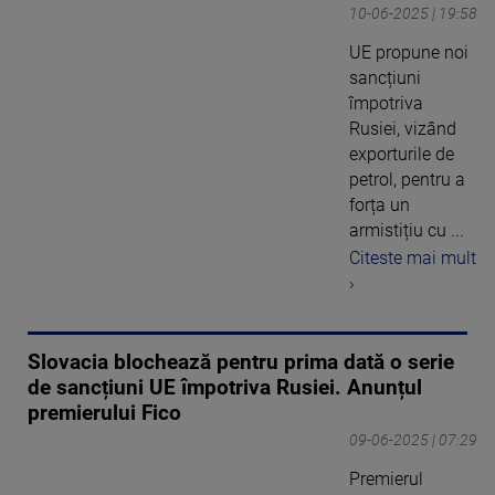
10-06-2025 | 19:58
UE propune noi
sancțiuni
împotriva
Rusiei, vizând
exporturile de
petrol, pentru a
forța un
armistițiu cu ...
Citeste mai mult
›
Slovacia blochează pentru prima dată o serie
de sancțiuni UE împotriva Rusiei. Anunțul
premierului Fico
09-06-2025 | 07:29
Premierul