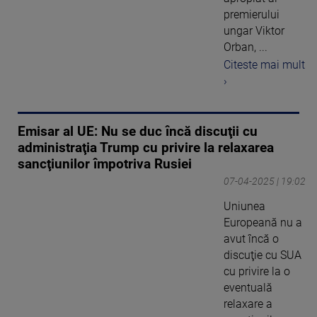
premierului
ungar Viktor
Orban, ...
Citeste mai mult
›
Emisar al UE: Nu se duc încă discuţii cu
administraţia Trump cu privire la relaxarea
sancţiunilor împotriva Rusiei
07-04-2025 | 19:02
Uniunea
Europeană nu a
avut încă o
discuţie cu SUA
cu privire la o
eventuală
relaxare a