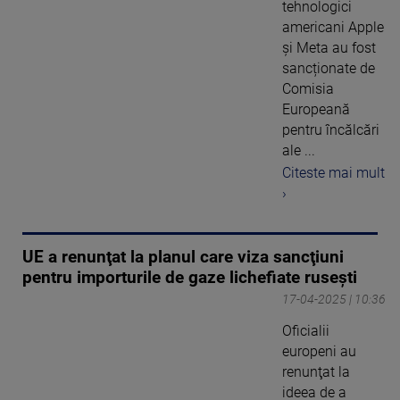
tehnologici
americani Apple
şi Meta au fost
sancționate de
Comisia
Europeană
pentru încălcări
ale ...
Citeste mai mult
›
UE a renunţat la planul care viza sancţiuni
pentru importurile de gaze lichefiate ruseşti
17-04-2025 | 10:36
Oficialii
europeni au
renunţat la
ideea de a