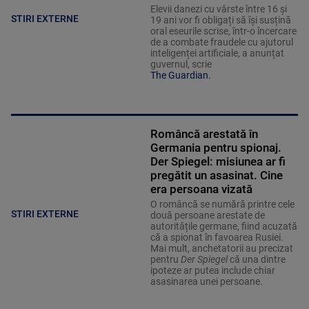
Elevii danezi cu vârste între 16 și
STIRI EXTERNE
19 ani vor fi obligați să își susțină
oral eseurile scrise, într-o încercare
de a combate fraudele cu ajutorul
inteligenței artificiale, a anunțat
guvernul, scrie
The Guardian.
Româncă arestată în
Germania pentru spionaj.
Der Spiegel: misiunea ar fi
pregătit un asasinat. Cine
era persoana vizată
O româncă se numără printre cele
STIRI EXTERNE
două persoane arestate de
autoritățile germane, fiind acuzată
că a spionat în favoarea Rusiei.
Mai mult, anchetatorii au precizat
pentru
Der Spiegel
că una dintre
ipoteze ar putea include chiar
asasinarea unei persoane.