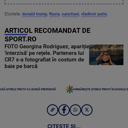
Etichete:
donald trump
,
Rusia
,
sanctiuni
,
vladimir putin
,
ARTICOL RECOMANDAT DE
SPORT.RO
FOTO Georgina Rodriguez, apariție
'interzisă' pe rețele. Partenera lui
CR7 s-a fotografiat în costum de
baie pe barcă
UGĂ ȘTIRILE PROTV CA SURSĂ PREFERATĂ
URMĂREȘTE ȘTIRILE PROTV ÎN GOOGLE 
CITEȘTE ȘI...