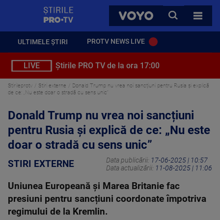
StirilePROTV
CAUTA
VOYO
TOATE 
PROTV NEWS LIVE
ULTIMELE ȘTIRI
LIVE
Știrile PRO TV de la ora 17:00
Stirileprotv
Stiri externe
Donald Trump nu vrea noi sancțiuni pentru Rusia și explică
de ce: „Nu este doar o stradă cu sens unic”
Donald Trump nu vrea noi sancțiuni
pentru Rusia și explică de ce: „Nu este
doar o stradă cu sens unic”
Data publicării:
17-06-2025 | 10:57
STIRI EXTERNE
Data actualizării:
11-08-2025 | 11:06
Uniunea Europeană și Marea Britanie fac
presiuni pentru sancțiuni coordonate împotriva
regimului de la Kremlin.