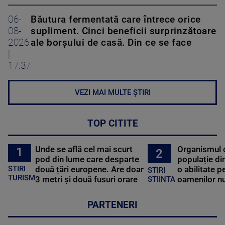
06-
Băutura fermentată care întrece orice
08-
supliment. Cinci beneficii surprinzătoare
2026
ale borșului de casă. Din ce se face
|
17:37
VEZI MAI MULTE ȘTIRI
TOP CITITE
Unde se află cel mai scurt
Organismul 
1
2
pod din lume care desparte
populație di
STIRI
două țări europene. Are doar
o abilitate p
STIRI
TURISM
3 metri și două fusuri orare
oamenilor nu
STIINTA
PARTENERI