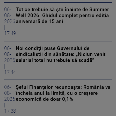
06-
Tot ce trebuie să știi înainte de Summer
08-
Well 2026. Ghidul complet pentru ediția
2026
aniversară de 15 ani
|
17:49
06-
Noi condiții puse Guvernului de
08-
sindicaliștii din sănătate: „Niciun venit
2026
salarial total nu trebuie să scadă”
|
17:44
06-
Șeful Finanțelor recunoaște: România va
08-
încheia anul la limită, cu o creștere
2026
economică de doar 0,1%
|
17:38