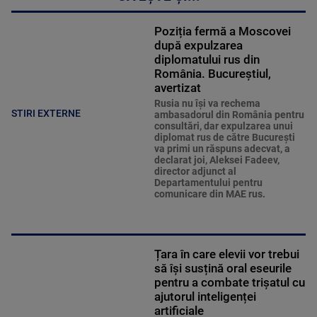
Poziția fermă a Moscovei
după expulzarea
diplomatului rus din
România. Bucureștiul,
avertizat
Rusia nu îşi va rechema
STIRI EXTERNE
ambasadorul din România pentru
consultări, dar expulzarea unui
diplomat rus de către Bucureşti
va primi un răspuns adecvat, a
declarat joi, Aleksei Fadeev,
director adjunct al
Departamentului pentru
comunicare din MAE rus.
Țara în care elevii vor trebui
să își susțină oral eseurile
pentru a combate trișatul cu
ajutorul inteligenței
artificiale