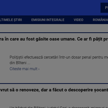
P
LTIMELE ȘTIRI
EMISIUNI INTEGRALE
VIDEO
ROMÂNIA,
a în care au fost găsite oase umane. Ce ar fi pățit pr
Poliţiştii efectuează cercetări într-un dosar penal pentru 
din Bîlteni ...
Citeste mai mult ›
vrut să o renoveze, dar a făcut o descoperire șocant