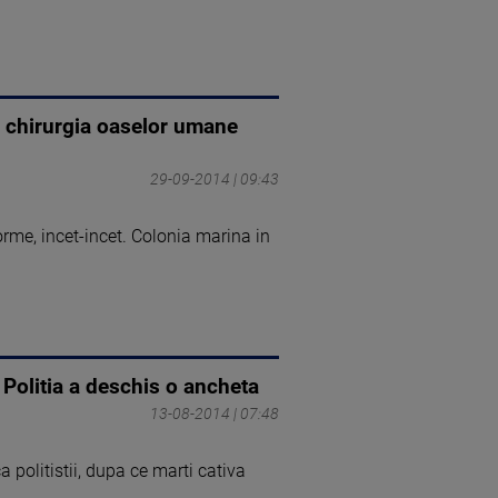
a chirurgia oaselor umane
29-09-2014 | 09:43
rme, incet-incet. Colonia marina in
 Politia a deschis o ancheta
13-08-2014 | 07:48
 politistii, dupa ce marti cativa