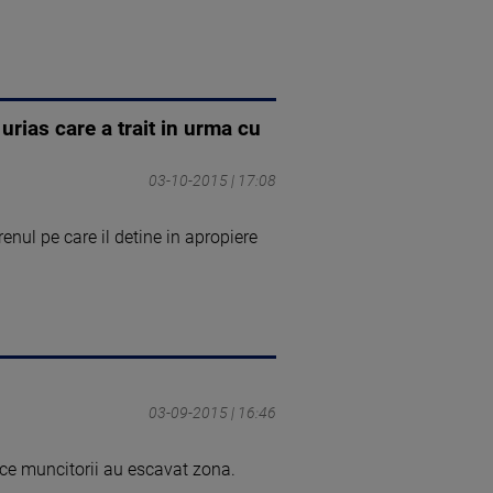
urias care a trait in urma cu
03-10-2015 | 17:08
enul pe care il detine in apropiere
03-09-2015 | 16:46
 ce muncitorii au escavat zona.