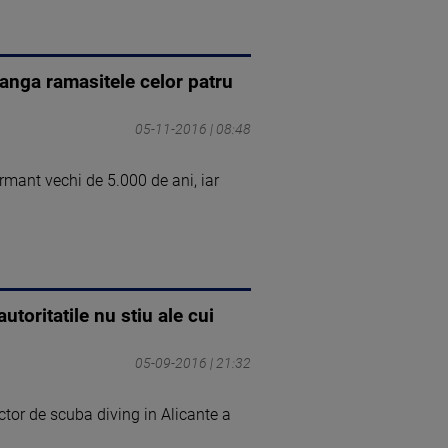
anga ramasitele celor patru
05-11-2016 | 08:48
rmant vechi de 5.000 de ani, iar
toritatile nu stiu ale cui
05-09-2016 | 21:32
ctor de scuba diving in Alicante a