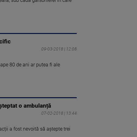
seara, sub cada garsonierei în care
cific
09-03-2018 | 12:08
ape 80 de ani ar putea fi ale
așteptat o ambulanță
07-02-2018 | 13:44
cții a fost nevoită să aștepte trei