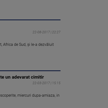
22-08-2017 | 22:27
t, Africa de Sud, şi le-a dezvăluit
te un adevarat cimitir
22-03-2017 | 15:15
descoperite, miercuri dupa-amiaza, in