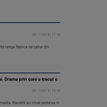
26-11-2015 | 17:19
ite langa fabrica de zahar din
e. Drama prin care a trecut o
09-10-2015 | 19:15
plita. Banditii au intrat peste ea in