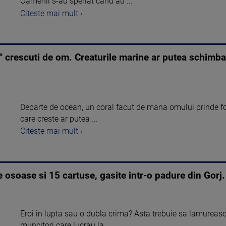
Oamenii s-au speriat cand au ...
Citeste mai mult ›
r" crescuti de om. Creaturile marine ar putea schimb
Departe de ocean, un coral facut de mana omului prinde fo
care creste ar putea ...
Citeste mai mult ›
 osoase si 15 cartuse, gasite intr-o padure din Gorj.
Eroi in lupta sau o dubla crima? Asta trebuie sa lamureasca
muncitori care lucrau la ...