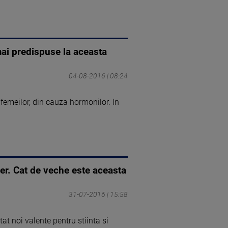
mai predispuse la aceasta
04-08-2016 | 08:24
femeilor, din cauza hormonilor. In
er. Cat de veche este aceasta
31-07-2016 | 15:58
at noi valente pentru stiinta si