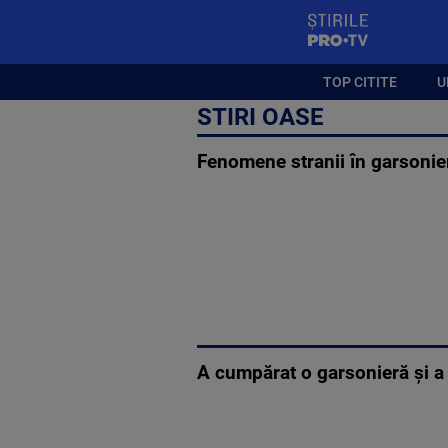
StirilePROTV
TOP CITITE
U
STIRI OASE
Fenomene stranii în garsonier
A cumpărat o garsonieră și a 