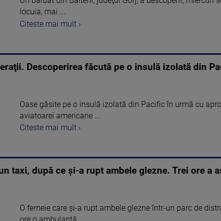
Un bărbat din Bâlteni, judeţul Gorj, a descoperit, miercuri 
locuia, mai ...
Citeste mai mult ›
raţii. Descoperirea făcută pe o insulă izolată din Pa
Oase găsite pe o insulă izolată din Pacific în urmă cu apro
aviatoarei americane ...
Citeste mai mult ›
 un taxi, după ce și-a rupt ambele glezne. Trei ore a 
O femeie care și-a rupt ambele glezne într-un parc de distra
ore o ambulanță ...