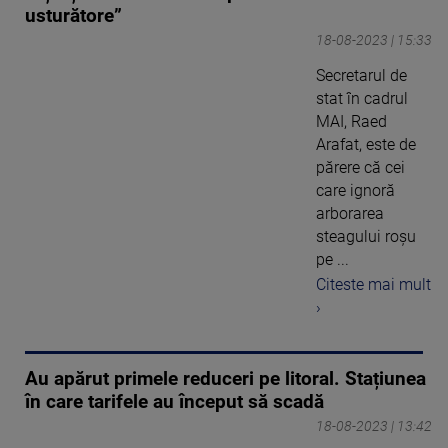
usturătore”
18-08-2023 | 15:33
Secretarul de
stat în cadrul
MAI, Raed
Arafat, este de
părere că cei
care ignoră
arborarea
steagului roşu
pe ...
Citeste mai mult
›
Au apărut primele reduceri pe litoral. Stațiunea
în care tarifele au început să scadă
18-08-2023 | 13:42