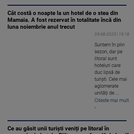
Cât costă o noapte la un hotel de o stea din
Mamaia. A fost rezervat în totalitate încă din
luna noiembrie anul trecut
03-08-2023 | 19:18
Suntem în plin
sezon, dar pe
litoral sunt
hoteluri care
duc lipsă de
turiști. Cele mai
aglomerate
unități de ...
Citeste mai mult
›
Ce au găsit unii turiști veniți pe litoral în