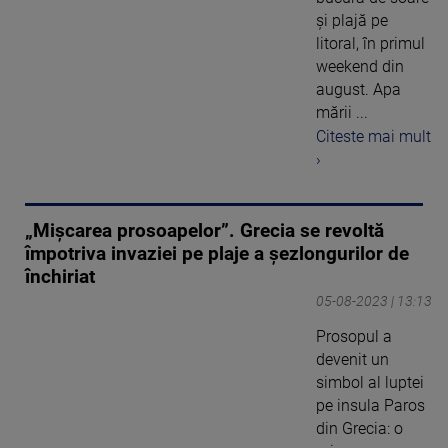
și plajă pe
litoral, în primul
weekend din
august. Apa
mării ...
Citeste mai mult
›
„Mişcarea prosoapelor”. Grecia se revoltă
împotriva invaziei pe plaje a şezlongurilor de
închiriat
05-08-2023 | 13:13
Prosopul a
devenit un
simbol al luptei
pe insula Paros
din Grecia: o