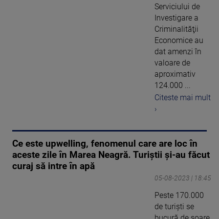
Serviciului de
Investigare a
Criminalităţii
Economice au
dat amenzi în
valoare de
aproximativ
124.000 ...
Citeste mai mult
›
Ce este upwelling, fenomenul care are loc în
aceste zile în Marea Neagră. Turiștii și-au făcut
curaj să intre în apă
05-08-2023 | 18:45
Peste 170.000
de turiști se
bucură de soare