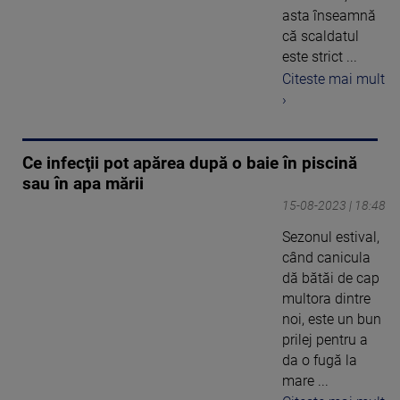
asta înseamnă
că scaldatul
este strict ...
Citeste mai mult
›
Ce infecţii pot apărea după o baie în piscină
sau în apa mării
15-08-2023 | 18:48
Sezonul estival,
când canicula
dă bătăi de cap
multora dintre
noi, este un bun
prilej pentru a
da o fugă la
mare ...