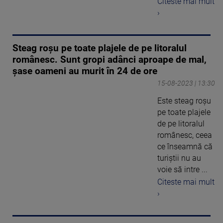
Citeste mai mult
›
Steag roșu pe toate plajele de pe litoralul
românesc. Sunt gropi adânci aproape de mal,
șase oameni au murit în 24 de ore
15-08-2023 | 13:30
Este steag roșu
pe toate plajele
de pe litoralul
românesc, ceea
ce înseamnă că
turiștii nu au
voie să intre ...
Citeste mai mult
›