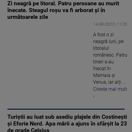
Zi neagră pe litoral. Patru persoane au murit
înecate. Steagul roșu va fi arborat și în
următoarele zile
14-08-2023 | 11:35
A fost o zi
neagră luni, pe
litoralul
românesc. Patru
tineri s-au
înecat în
Mamaia și
Venus, iar alți ...
Citeste mai mult
›
Turiștii au luat sub asediu plajele din Costinești
și Eforie Nord. Apa mării a ajuns în sfârșit la 23
de grade Celsius