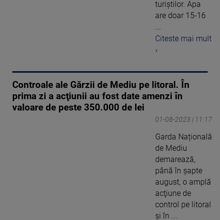
turiștilor. Apa
are doar 15-16
...
Citeste mai mult
›
Controale ale Gărzii de Mediu pe litoral. În
prima zi a acţiunii au fost date amenzi în
valoare de peste 350.000 de lei
01-08-2023 | 11:17
Garda Națională
de Mediu
demarează,
până în șapte
august, o amplă
acţiune de
control pe litoral
şi în ...