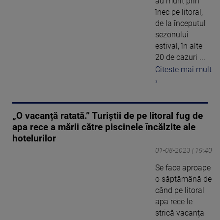
au murit prin
înec pe litoral,
de la începutul
sezonului
estival, în alte
20 de cazuri ...
Citeste mai mult
›
„O vacanță ratată.” Turiștii de pe litoral fug de
apa rece a mării către piscinele încălzite ale
hotelurilor
01-08-2023 | 19:40
Se face aproape
o săptămână de
când pe litoral
apa rece le
strică vacanța