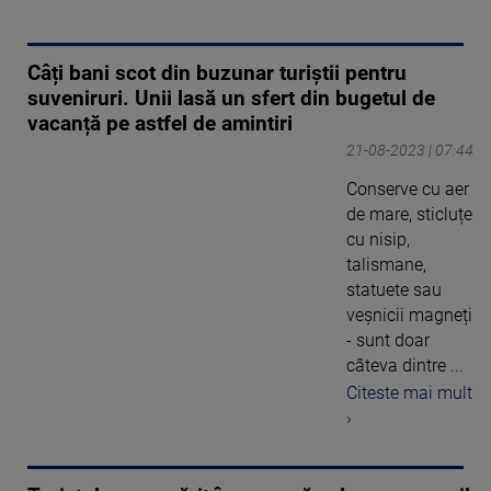
Câți bani scot din buzunar turiștii pentru
suveniruri. Unii lasă un sfert din bugetul de
vacanță pe astfel de amintiri
21-08-2023 | 07:44
Conserve cu aer
de mare, sticluțe
cu nisip,
talismane,
statuete sau
veșnicii magneți
- sunt doar
câteva dintre ...
Citeste mai mult
›