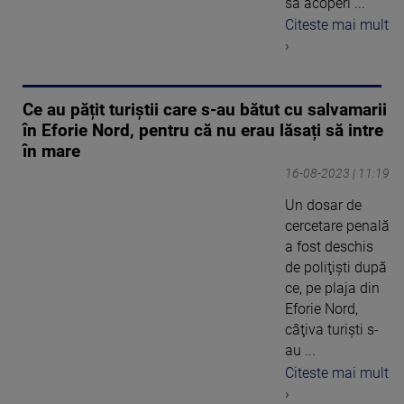
să acoperi ...
Citeste mai mult
›
Ce au pățit turiștii care s-au bătut cu salvamarii
în Eforie Nord, pentru că nu erau lăsați să intre
în mare
16-08-2023 | 11:19
Un dosar de
cercetare penală
a fost deschis
de poliţişti după
ce, pe plaja din
Eforie Nord,
câţiva turişti s-
au ...
Citeste mai mult
›