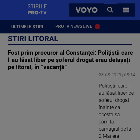
StirilePROTV
CAUTA
VOYO
TOATE 
PROTV NEWS LIVE
ULTIMELE ȘTIRI
STIRI LITORAL
Fost prim procuror al Constanței: Polițiștii care
l-au lăsat liber pe șoferul drogat erau detașați
pe litoral, în ”vacanță”
23-08-2023 | 08:14
Polițiștii care l-
au lăsat liber pe
șoferul drogat
înainte ca
acesta să
comită
carnagiul de la
2 Mai era