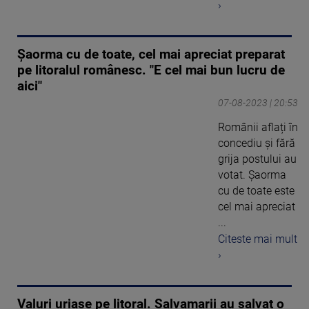
›
Șaorma cu de toate, cel mai apreciat preparat
pe litoralul românesc. "E cel mai bun lucru de
aici"
07-08-2023 | 20:53
Românii aflați în
concediu și fără
grija postului au
votat. Șaorma
cu de toate este
cel mai apreciat
...
Citeste mai mult
›
Valuri uriașe pe litoral. Salvamarii au salvat o