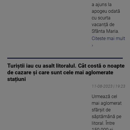
a ajuns la
apogeu odată
cu scurta
vacanță de
Sfânta Maria.
Citeste mai mult
›
Turiștii iau cu asalt litoralul. Cât costă o noapte
de cazare și care sunt cele mai aglomerate
stațiuni
11-08-2023 | 19:23
Urmează cel
mai aglomerat
sfârșit de
săptămână pe
litoral. Între
150.000 și