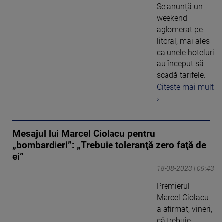
Se anunță un
weekend
aglomerat pe
litoral, mai ales
ca unele hoteluri
au început să
scadă tarifele.
Citeste mai mult
›
Mesajul lui Marcel Ciolacu pentru
„bombardieri”: „Trebuie toleranţă zero faţă de
ei”
18-08-2023 | 09:43
Premierul
Marcel Ciolacu
a afirmat, vineri,
că trebuie