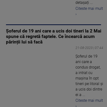
detașați ...
Citeste mai mult
›
Șoferul de 19 ani care a ucis doi tineri la 2 Mai
spune că regretă faptele. Ce încearcă acum
părinții lui să facă
21-08-2023 | 07:44
Șoferul de 19
ani care a
condus drogat,
a intrat cu
mașina în opt
tineri pe litoral și
a ucis doi dintre
ei a ...
Citeste mai mult
›