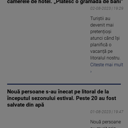
camerele de hotel. „Plătesc o grămadă de bani”
02-08-2023 | 19:29
Turiștii au
devenit mai
pretențioși
atunci când își
planifică o
vacanță pe
litoralul nostru.
Citeste mai mult
›
Nouă persoane s-au înecat pe litoral de la
începutul sezonului estival. Peste 20 au fost
salvate din apă
01-08-2023 | 19:47
Nouă persoane