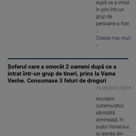
după ce a intrat
în plin într-un
grup de
persoane a fost
...
Citeste mai mult
›
Șoferul care a omorât 2 oameni după ce a
intrat într-un grup de tineri, prins la Vama
Veche. Consumase 3 feluri de droguri
19-08-2023 | 08:06
Accident
cutremurător,
sâmbătă
dimineață, în
sudul litoralului,
la ieșirea din