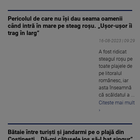
Pericolul de care nu își dau seama oamenii
când intră în mare pe steag roșu. „Ușor-ușor îi
trag în larg”
16-08-2023 | 09:29
A fost ridicat
steagul roșu pe
toate plajele de
pe litoralul
românesc, iar
asta înseamnă
că scăldatul a ...
Citeste mai mult
›
Bătaie între turiști și jandarmi pe o plajă din
Costinești. „Dă-mi cătușele jos să-l bat singur”