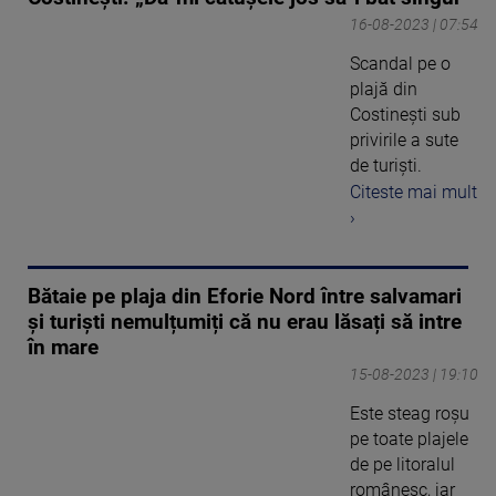
16-08-2023 | 07:54
Scandal pe o
plajă din
Costinești sub
privirile a sute
de turiști.
Citeste mai mult
›
Bătaie pe plaja din Eforie Nord între salvamari
și turiști nemulțumiți că nu erau lăsați să intre
în mare
15-08-2023 | 19:10
Este steag roșu
pe toate plajele
de pe litoralul
românesc, iar