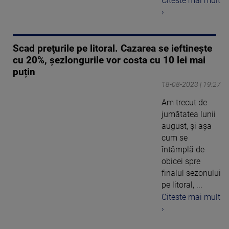
Citeste mai mult
›
Scad preţurile pe litoral. Cazarea se ieftinește
cu 20%, șezlongurile vor costa cu 10 lei mai
puțin
18-08-2023 | 19:27
Am trecut de
jumătatea lunii
august, și așa
cum se
întâmplă de
obicei spre
finalul sezonului
pe litoral, ...
Citeste mai mult
›