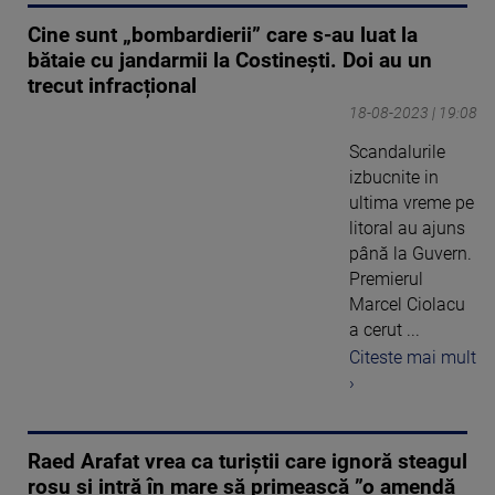
Cine sunt „bombardierii” care s-au luat la
bătaie cu jandarmii la Costinești. Doi au un
trecut infracțional
18-08-2023 | 19:08
Scandalurile
izbucnite in
ultima vreme pe
litoral au ajuns
până la Guvern.
Premierul
Marcel Ciolacu
a cerut ...
Citeste mai mult
›
Raed Arafat vrea ca turiștii care ignoră steagul
roșu și intră în mare să primească ”o amendă