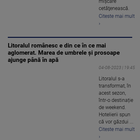
mişcare
cetăţenească.
Citeste mai mult
›
Litoralul românesc e din ce în ce mai
aglomerat. Marea de umbrele și prosoape
ajunge până în apă
04-08-2023 | 19:45
Litoralul s-a
transformat, în
acest sezon,
într-o destinație
de weekend.
Hotelierii spun
că vor găzdui ...
Citeste mai mult
›