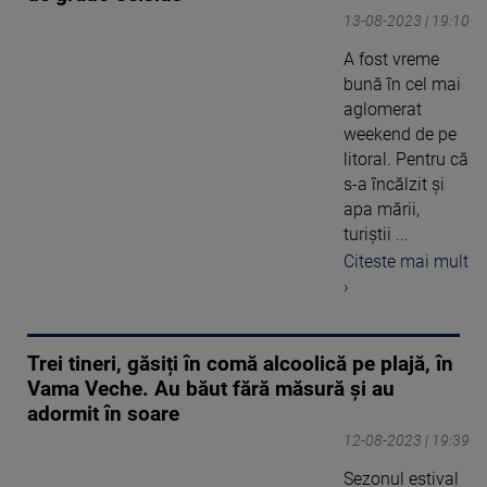
13-08-2023 | 19:10
A fost vreme
bună în cel mai
aglomerat
weekend de pe
litoral. Pentru că
s-a încălzit și
apa mării,
turiștii ...
Citeste mai mult
›
Trei tineri, găsiți în comă alcoolică pe plajă, în
Vama Veche. Au băut fără măsură și au
adormit în soare
12-08-2023 | 19:39
Sezonul estival