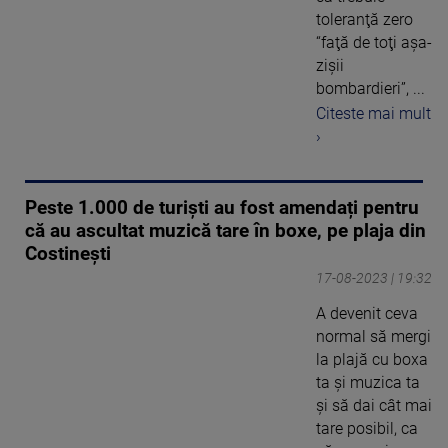
toleranţă zero
“faţă de toţi aşa-
zişii
bombardieri”, ...
Citeste mai mult
›
Peste 1.000 de turiști au fost amendați pentru
că au ascultat muzică tare în boxe, pe plaja din
Costinești
17-08-2023 | 19:32
A devenit ceva
normal să mergi
la plajă cu boxa
ta şi muzica ta
şi să dai cât mai
tare posibil, ca