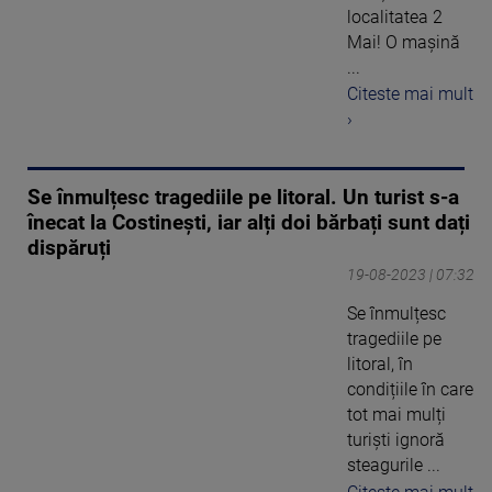
localitatea 2
Mai! O mașină
...
Citeste mai mult
›
Se înmulțesc tragediile pe litoral. Un turist s-a
înecat la Costinești, iar alți doi bărbați sunt dați
dispăruți
19-08-2023 | 07:32
Se înmulțesc
tragediile pe
litoral, în
condițiile în care
tot mai mulți
turiști ignoră
steagurile ...