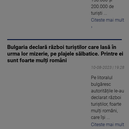
200.000 de
turiști ...
Citeste mai mult
›
Bulgaria declară război turiștilor care lasă în
urma lor mizerie, pe plajele sălbatice. Printre ei
sunt foarte mulți români
10-08-2023 | 19:28
Pe litoralul
bulgăresc
autoritățile le-au
declarat război
turiștilor, foarte
mulți români,
care își ...
Citeste mai mult