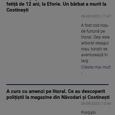
fetiță de 12 ani, la Eforie. Un bărbat a murit la
Costinești
06-08-2023 | 17:47
A fost cod roșu
de furtună pe
litoral. Deși este
arborat steagul
roșu, turiștii se
aventurează în
larg.
Citeste mai mult
›
A curs cu amenzi pe litoral. Ce au descoperit
polițiștii la magazine din Năvodari și Costinești
06-08-2023 | 15:44
Poliţiştii