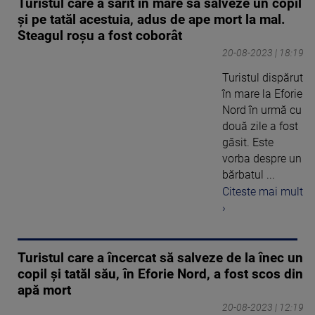
Turistul care a sărit în mare să salveze un copil
și pe tatăl acestuia, adus de ape mort la mal.
Steagul roșu a fost coborât
20-08-2023 | 18:19
Turistul dispărut
în mare la Eforie
Nord în urmă cu
două zile a fost
găsit. Este
vorba despre un
bărbatul ...
Citeste mai mult
›
Turistul care a încercat să salveze de la înec un
copil și tatăl său, în Eforie Nord, a fost scos din
apă mort
20-08-2023 | 12:19