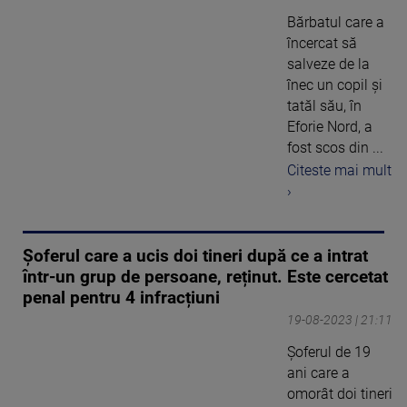
Bărbatul care a
încercat să
salveze de la
înec un copil și
tatăl său, în
Eforie Nord, a
fost scos din ...
Citeste mai mult
›
Șoferul care a ucis doi tineri după ce a intrat
într-un grup de persoane, reținut. Este cercetat
penal pentru 4 infracțiuni
19-08-2023 | 21:11
Șoferul de 19
ani care a
omorât doi tineri