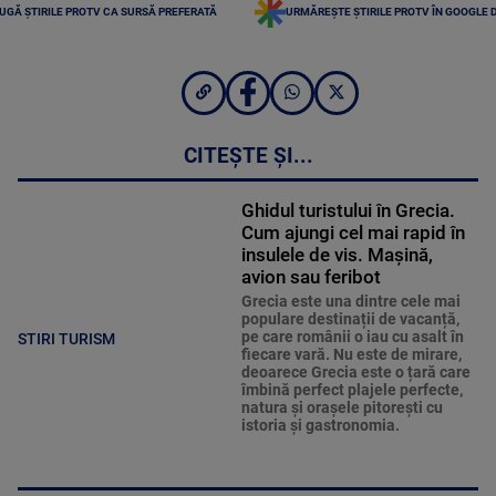
UGĂ ȘTIRILE PROTV CA SURSĂ PREFERATĂ
URMĂREȘTE ȘTIRILE PROTV ÎN GOOGLE 
CITEȘTE ȘI...
Ghidul turistului în Grecia.
Cum ajungi cel mai rapid în
insulele de vis. Mașină,
avion sau feribot
Grecia este una dintre cele mai
populare destinații de vacanță,
pe care românii o iau cu asalt în
STIRI TURISM
fiecare vară. Nu este de mirare,
deoarece Grecia este o țară care
îmbină perfect plajele perfecte,
natura și orașele pitorești cu
istoria și gastronomia.