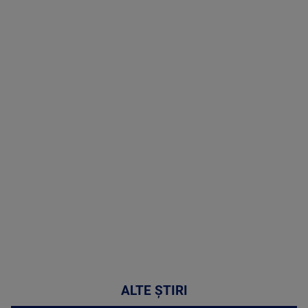
TV # 19.00 -
07 August
2026
MAI
MULTE
DETALII
48:24
ALTE ȘTIRI