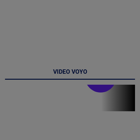
VIDEO VOYO
Stirile PRO TV
Stirile PRO