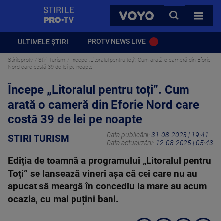
StirilePROTV
CAUTA
VOYO
TOATE 
PROTV NEWS LIVE
ULTIMELE ȘTIRI
Stirileprotv
Stiri Turism
Începe „Litoralul pentru toți”. Cum arată o cameră din Eforie
Nord care costă 39 de lei pe noapte
Începe „Litoralul pentru toți”. Cum
arată o cameră din Eforie Nord care
costă 39 de lei pe noapte
Data publicării:
31-08-2023 | 19:41
STIRI TURISM
Data actualizării:
12-08-2025 | 05:43
Ediția de toamnă a programului „Litoralul pentru
Toți” se lansează vineri așa că cei care nu au
apucat să meargă în concediu la mare au acum
ocazia, cu mai puțini bani.