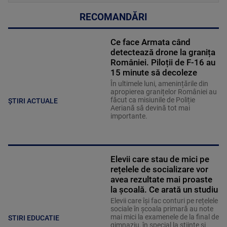
RECOMANDĂRI
Ce face Armata când
detectează drone la granița
României. Piloții de F-16 au
15 minute să decoleze
În ultimele luni, amenințările din
apropierea granițelor României au
făcut ca misiunile de Poliție
ȘTIRI ACTUALE
Aeriană să devină tot mai
importante.
Elevii care stau de mici pe
rețelele de socializare vor
avea rezultate mai proaste
la școală. Ce arată un studiu
Elevii care îşi fac conturi pe rețelele
sociale în școala primară au note
mai mici la examenele de la final de
STIRI EDUCATIE
gimnaziu, în special la științe și