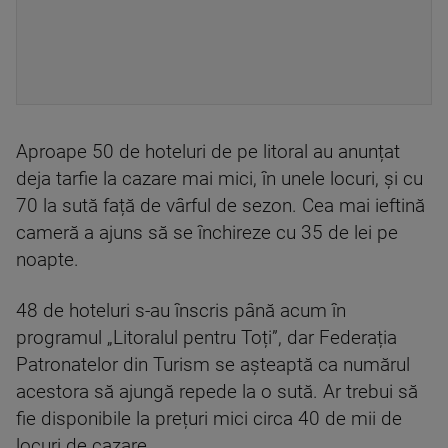
Aproape 50 de hoteluri de pe litoral au anunțat
deja tarfie la cazare mai mici, în unele locuri, și cu
70 la sută față de vârful de sezon. Cea mai ieftină
cameră a ajuns să se închireze cu 35 de lei pe
noapte.
48 de hoteluri s-au înscris până acum în
programul „Litoralul pentru Toți”, dar Federația
Patronatelor din Turism se așteaptă ca numărul
acestora să ajungă repede la o sută. Ar trebui să
fie disponibile la prețuri mici circa 40 de mii de
locuri de cazare.