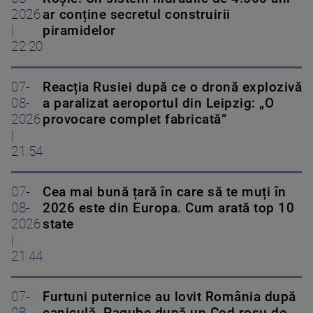
2026
ar conține secretul construirii
|
piramidelor
22:20
07-
Reacția Rusiei după ce o dronă explozivă
08-
a paralizat aeroportul din Leipzig: „O
2026
provocare complet fabricată”
|
21:54
07-
Cea mai bună țară în care să te muți în
08-
2026 este din Europa. Cum arată top 10
2026
state
|
21:44
07-
Furtuni puternice au lovit România după