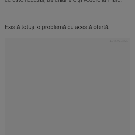
ce este necesar, ba chiar are și vedere la mare.
Există totuși o problemă cu acestă ofertă.