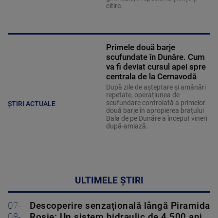
citire.
Primele două barje
scufundate în Dunăre. Cum
va fi deviat cursul apei spre
centrala de la Cernavodă
După zile de așteptare și amânări
repetate, operațiunea de
scufundare controlată a primelor
ȘTIRI ACTUALE
două barje în apropierea brațului
Bala de pe Dunăre a început vineri
după-amiază.
ULTIMELE ȘTIRI
07-
Descoperire senzațională lângă Piramida
08-
Roșie: Un sistem hidraulic de 4.500 ani