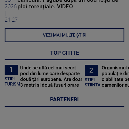
08-
caniculă. Pagube după un Cod roşu de
2026
ploi torenţiale. VIDEO
|
21:27
VEZI MAI MULTE ȘTIRI
TOP CITITE
Unde se află cel mai scurt
Organismul 
1
2
pod din lume care desparte
populație di
STIRI
două țări europene. Are doar
o abilitate p
STIRI
TURISM
3 metri și două fusuri orare
oamenilor nu
STIINTA
PARTENERI