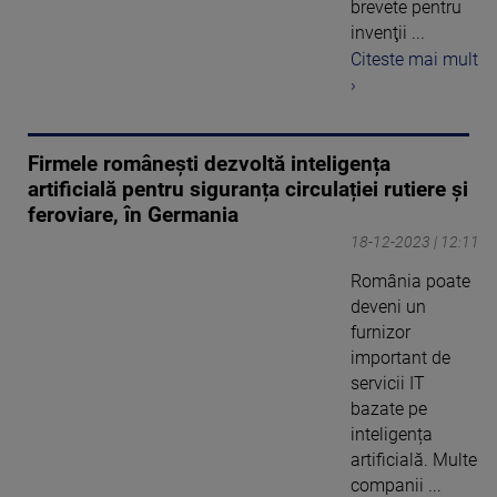
brevete pentru
invenţii ...
Citeste mai mult
›
Firmele românești dezvoltă inteligența
artificială pentru siguranța circulației rutiere și
feroviare, în Germania
18-12-2023 | 12:11
România poate
deveni un
furnizor
important de
servicii IT
bazate pe
inteligența
artificială. Multe
companii ...