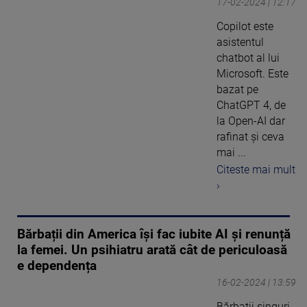
17-02-2024 | 12:17
Copilot este
asistentul
chatbot al lui
Microsoft. Este
bazat pe
ChatGPT 4, de
la Open-AI dar
rafinat și ceva
mai ...
Citeste mai mult
›
Bărbații din America își fac iubite AI și renunță
la femei. Un psihiatru arată cât de periculoasă
e dependența
16-02-2024 | 13:59
Bărbații singuri