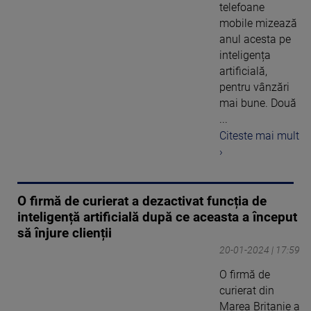
telefoane
mobile mizează
anul acesta pe
inteligența
artificială,
pentru vânzări
mai bune. Două
...
Citeste mai mult
›
O firmă de curierat a dezactivat funcția de
inteligență artificială după ce aceasta a început
să înjure clienții
20-01-2024 | 17:59
O firmă de
curierat din
Marea Britanie a