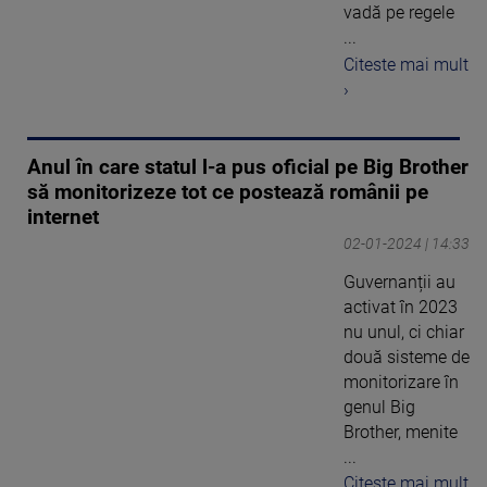
vadă pe regele
...
Citeste mai mult
›
Anul în care statul l-a pus oficial pe Big Brother
să monitorizeze tot ce postează românii pe
internet
02-01-2024 | 14:33
Guvernanții au
activat în 2023
nu unul, ci chiar
două sisteme de
monitorizare în
genul Big
Brother, menite
...
Citeste mai mult