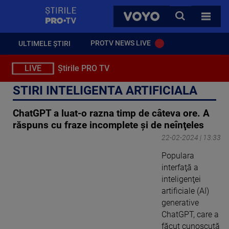
StirilePROTV
CAUTA
VOYO
TOATE 
PROTV NEWS LIVE
ULTIMELE ȘTIRI
LIVE
Știrile PRO TV
STIRI INTELIGENTA ARTIFICIALA
ChatGPT a luat-o razna timp de câteva ore. A
răspuns cu fraze incomplete şi de neînţeles
22-02-2024 | 13:33
Populara
interfaţă a
inteligenţei
artificiale (AI)
generative
ChatGPT, care a
făcut cunoscută