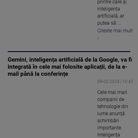
printre care și
inteligența
artificială, ar
putea să ...
Citeste mai mult
›
Gemini, inteligența artificială de la Google, va fi
integrată în cele mai folosite aplicații, de la e-
mail până la conferințe
09-02-2024 | 10:42
Cele mai mari
companii de
tehnologie din
lume anunță
schimbări
importante.
Inteligența