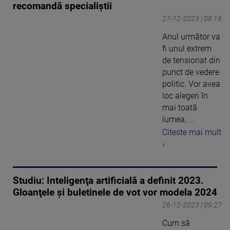
recomandă specialiștii
27-12-2023 | 08:18
Anul următor va
fi unul extrem
de tensionat din
punct de vedere
politic. Vor avea
loc alegeri în
mai toată
lumea, ...
Citeste mai mult
›
Studiu: Inteligenţa artificială a definit 2023.
Gloanţele şi buletinele de vot vor modela 2024
26-12-2023 | 09:27
Cum să