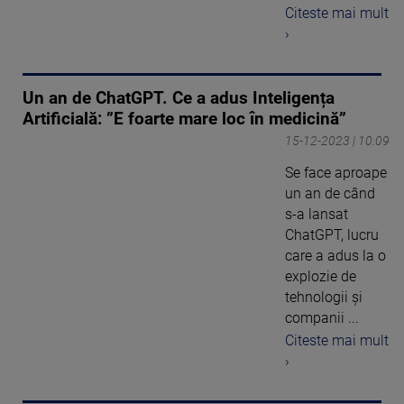
Citeste mai mult
›
Un an de ChatGPT. Ce a adus Inteligența
Artificială: ”E foarte mare loc în medicină”
15-12-2023 | 10:09
Se face aproape
un an de când
s-a lansat
ChatGPT, lucru
care a adus la o
explozie de
tehnologii și
companii ...
Citeste mai mult
›