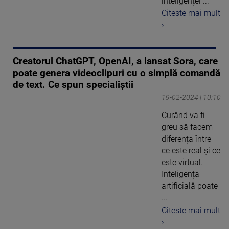
inteligenței ...
Citeste mai mult
›
Creatorul ChatGPT, OpenAI, a lansat Sora, care
poate genera videoclipuri cu o simplă comandă
de text. Ce spun specialiștii
19-02-2024 | 10:10
Curând va fi
greu să facem
diferența între
ce este real și ce
este virtual.
Inteligența
artificială poate
...
Citeste mai mult
›