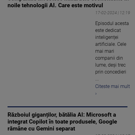
noile tehnologii AI. Care este motivul
17-02-2024 | 12:19
Episodul acesta
este dedicat
inteligenței
artificiale. Cele
mai mari
companii din
lume, deși trec
prin concedieri
...
Citeste mai mult
›
Războiul giganților, bătălia AI: Microsoft a
integrat Copilot în toate produsele, Google
rămâne cu Gemini separat