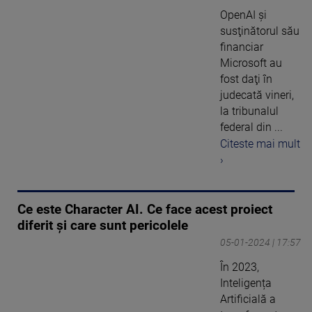
OpenAI şi
susţinătorul său
financiar
Microsoft au
fost daţi în
judecată vineri,
la tribunalul
federal din ...
Citeste mai mult
›
Ce este Character AI. Ce face acest proiect
diferit și care sunt pericolele
05-01-2024 | 17:57
În 2023,
Inteligența
Artificială a