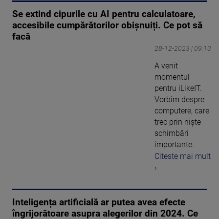
Se extind cipurile cu AI pentru calculatoare,
accesibile cumpărătorilor obișnuiți. Ce pot să
facă
28-12-2023 | 09:13
A venit
momentul
pentru iLikeIT.
Vorbim despre
computere, care
trec prin niște
schimbări
importante.
Citeste mai mult
›
Inteligența artificială ar putea avea efecte
îngrijorătoare asupra alegerilor din 2024. Ce