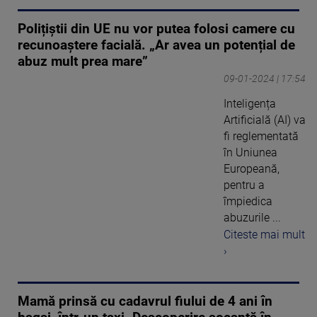
Polițiștii din UE nu vor putea folosi camere cu
recunoaștere facială. „Ar avea un potențial de
abuz mult prea mare”
09-01-2024 | 17:54
Inteligența
Artificială (AI) va
fi reglementată
în Uniunea
Europeană,
pentru a
împiedica
abuzurile ...
Citeste mai mult
›
Mamă prinsă cu cadavrul fiului de 4 ani în