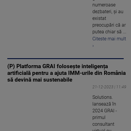
numeroase
dezbateri, și au
existat
preocupări că ar
putea chiar să ...
Citeste mai mult
›
(P) Platforma GRAI folosește inteligența
artificială pentru a ajuta IMM-urile din România
să devină mai sustenabile
21-12-2023 | 11:49
Solutions.
lansează în
2024 GRAI -
primul
consultant
virtual cu