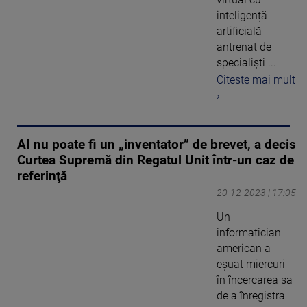
inteligență
artificială
antrenat de
specialiști ...
Citeste mai mult
›
AI nu poate fi un „inventator” de brevet, a decis
Curtea Supremă din Regatul Unit într-un caz de
referinţă
20-12-2023 | 17:05
Un
informatician
american a
eşuat miercuri
în încercarea sa
de a înregistra