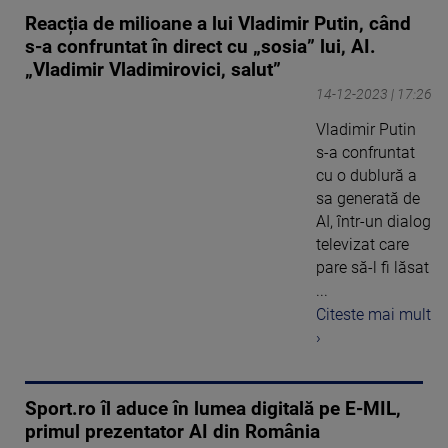
Reacția de milioane a lui Vladimir Putin, când
s-a confruntat în direct cu „sosia” lui, AI.
„Vladimir Vladimirovici, salut”
14-12-2023 | 17:26
Vladimir Putin
s-a confruntat
cu o dublură a
sa generată de
AI, într-un dialog
televizat care
pare să-l fi lăsat
...
Citeste mai mult
›
Sport.ro îl aduce în lumea digitală pe E-MIL,
primul prezentator AI din România