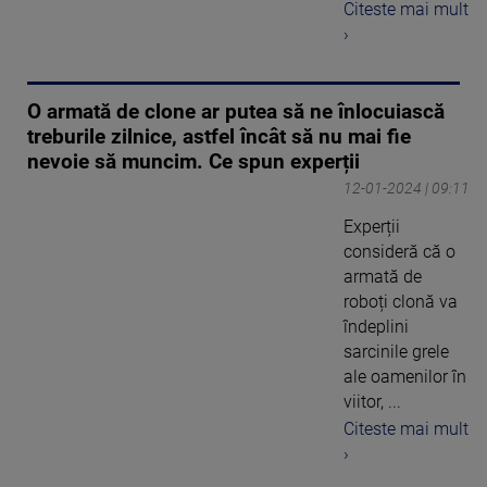
Citeste mai mult
›
O armată de clone ar putea să ne înlocuiască
treburile zilnice, astfel încât să nu mai fie
nevoie să muncim. Ce spun experții
12-01-2024 | 09:11
Experții
consideră că o
armată de
roboți clonă va
îndeplini
sarcinile grele
ale oamenilor în
viitor, ...
Citeste mai mult
›