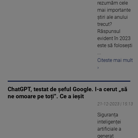
rezumăm cele
mai importante
ştiri ale anului
trecut?
Răspunsul
evident în 2023
este să foloseşti
...
Citeste mai mult
›
ChatGPT, testat de șeful Google. I-a cerut „să
ne omoare pe toți”. Ce a ieșit
21-12-2023 | 15:13
Siguranța
inteligenței
artificiale a
generat