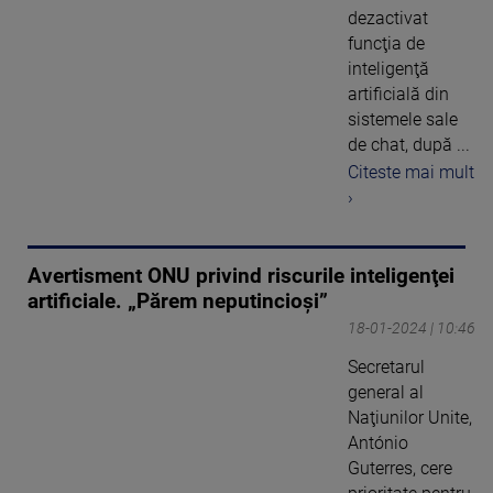
dezactivat
funcţia de
inteligenţă
artificială din
sistemele sale
de chat, după ...
Citeste mai mult
›
Avertisment ONU privind riscurile inteligenţei
artificiale. „Părem neputincioşi”
18-01-2024 | 10:46
Secretarul
general al
Naţiunilor Unite,
António
Guterres, cere