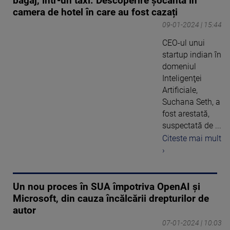
bagaj, într-un taxi. Descoperire șocantă în
camera de hotel în care au fost cazați
09-01-2024 | 15:44
CEO-ul unui
startup indian în
domeniul
Inteligenţei
Artificiale,
Suchana Seth, a
fost arestată,
suspectată de ...
Citeste mai mult
›
Un nou proces în SUA împotriva OpenAI şi
Microsoft, din cauza încălcării drepturilor de
autor
07-01-2024 | 10:03