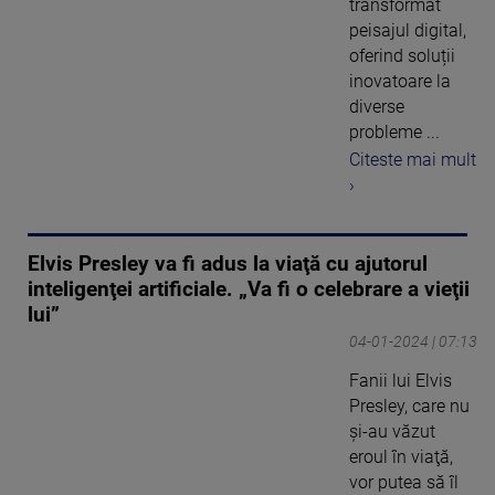
transformat
peisajul digital,
oferind soluții
inovatoare la
diverse
probleme ...
Citeste mai mult
›
Elvis Presley va fi adus la viaţă cu ajutorul
inteligenţei artificiale. „Va fi o celebrare a vieţii
lui”
04-01-2024 | 07:13
Fanii lui Elvis
Presley, care nu
şi-au văzut
eroul în viaţă,
vor putea să îl