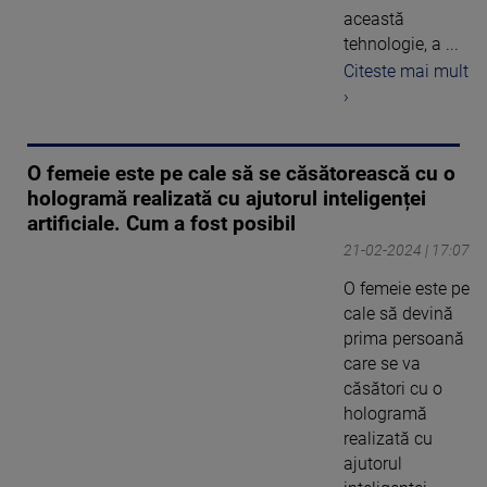
această
tehnologie, a ...
Citeste mai mult
›
O femeie este pe cale să se căsătorească cu o
hologramă realizată cu ajutorul inteligenței
artificiale. Cum a fost posibil
21-02-2024 | 17:07
O femeie este pe
cale să devină
prima persoană
care se va
căsători cu o
hologramă
realizată cu
ajutorul