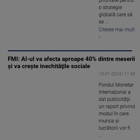
prioritate pentru
o strategie
globală care să
se ...
Citeste mai mult
›
FMI: AI-ul va afecta aproape 40% dintre meserii
și va creşte inechităţile sociale
15-01-2024 | 11:58
Fondul Monetar
Internaţional a
dat publicităţii
un raport privind
modul în care
munca şi
lucrătorii vor fi
...