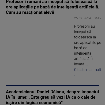
Profesorii români au început să folosească la
ore aplicațiile pe bază de inteligență artificială.
Cum au reacționat elevii
25-01-2024 | 19:49
Profesorii au
început să
folosească la
ore aplicațiile pe
bază de
inteligență
artificială. Îi
învață ...
Citeste mai mult
›
Academicianul Daniel Dăianu, despre impactul
IA în lume: „Este greu să vezi IA ca o cale de
ieșire din logica economică”