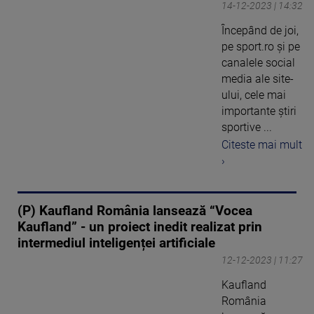
14-12-2023 | 14:32
Începând de joi,
pe sport.ro și pe
canalele social
media ale site-
ului, cele mai
importante știri
sportive ...
Citeste mai mult
›
(P) Kaufland România lansează “Vocea
Kaufland” - un proiect inedit realizat prin
intermediul inteligenței artificiale
12-12-2023 | 11:27
Kaufland
România