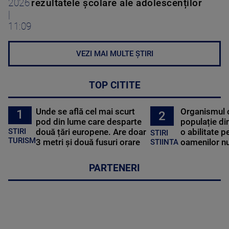
2026
rezultatele școlare ale adolescenților
|
11:09
VEZI MAI MULTE ȘTIRI
TOP CITITE
Unde se află cel mai scurt
Organismul 
1
2
pod din lume care desparte
populație di
STIRI
două țări europene. Are doar
o abilitate p
STIRI
TURISM
3 metri și două fusuri orare
oamenilor nu
STIINTA
PARTENERI