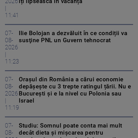
2026
îți lipsească în vacanță
|
11:41
07-
Ilie Bolojan a dezvăluit în ce condiții va
08-
susţine PNL un Guvern tehnocrat
2026
|
11:23
07-
Orașul din România a cărui economie
08-
depășește cu 3 trepte ratingul țării. Nu e
2026
București și e la nivel cu Polonia sau
|
Israel
11:19
07-
Studiu: Somnul poate conta mai mult
08-
decât dieta și mișcarea pentru