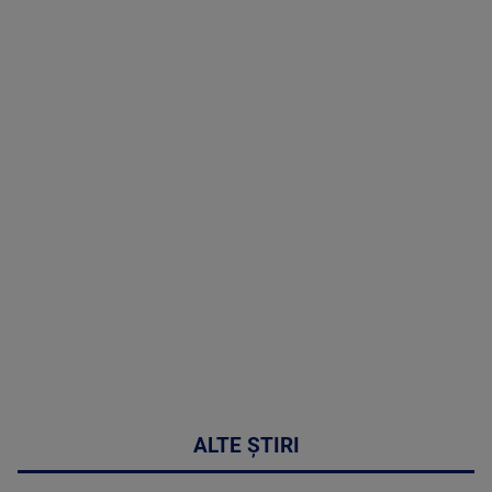
(P) Terapia
hormonală în
menopauză
poate
corecta
sindromul
cardio-
metabolic
MAI
MULTE
DETALII
17:46
ALTE ȘTIRI