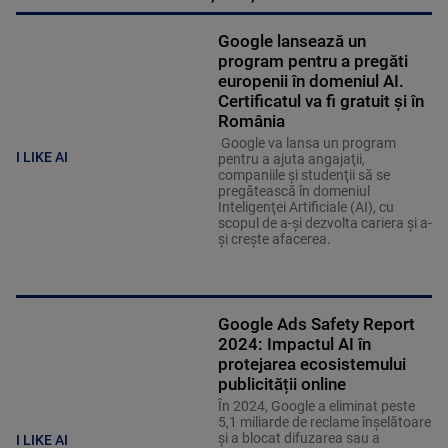
Google lansează un
program pentru a pregăti
europenii în domeniul AI.
Certificatul va fi gratuit și în
România
Google va lansa un program
I LIKE AI
pentru a ajuta angajaţii,
companiile şi studenţii să se
pregătească în domeniul
Inteligenţei Artificiale (AI), cu
scopul de a-şi dezvolta cariera şi a-
şi creşte afacerea.
Google Ads Safety Report
2024: Impactul AI în
protejarea ecosistemului
publicității online
În 2024, Google a eliminat peste
5,1 miliarde de reclame înşelătoare
și a blocat difuzarea sau a
I LIKE AI