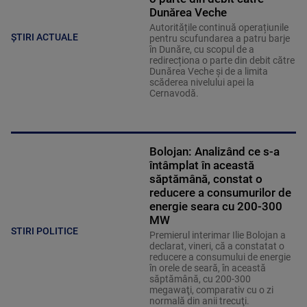
Dunărea Veche
Autoritățile continuă operațiunile
ȘTIRI ACTUALE
pentru scufundarea a patru barje
în Dunăre, cu scopul de a
redirecționa o parte din debit către
Dunărea Veche și de a limita
scăderea nivelului apei la
Cernavodă.
Bolojan: Analizând ce s-a
întâmplat în această
săptămână, constat o
reducere a consumurilor de
energie seara cu 200-300
MW
STIRI POLITICE
Premierul interimar Ilie Bolojan a
declarat, vineri, că a constatat o
reducere a consumului de energie
în orele de seară, în această
săptămână, cu 200-300
megawaţi, comparativ cu o zi
normală din anii trecuţi.