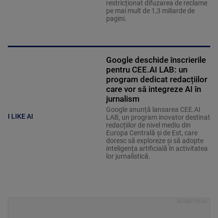
restricționat difuzarea de reclame
pe mai mult de 1,3 miliarde de
pagini.
Google deschide înscrierile
pentru CEE.AI LAB: un
program dedicat redacțiilor
care vor să integreze AI în
jurnalism
Google anunță lansarea CEE.AI
I LIKE AI
LAB, un program inovator destinat
redacțiilor de nivel mediu din
Europa Centrală și de Est, care
doresc să exploreze și să adopte
inteligența artificială în activitatea
lor jurnalistică.