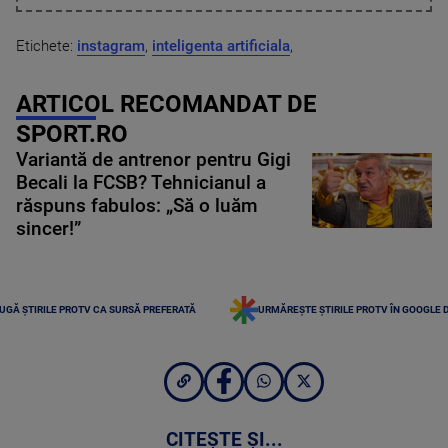
Etichete:
instagram
,
inteligenta artificiala
,
ARTICOL RECOMANDAT DE
SPORT.RO
Variantă de antrenor pentru Gigi
Becali la FCSB? Tehnicianul a
răspuns fabulos: „Să o luăm
sincer!”
UGĂ ȘTIRILE PROTV CA SURSĂ PREFERATĂ
URMĂREȘTE ȘTIRILE PROTV ÎN GOOGLE 
CITEȘTE ȘI...