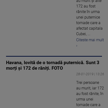
au murit şi alte
172 au fost
rănite în urma
unei puternice
tornade care a
afectat capitala
Cubei, ...
Citeste mai mult
›
Havana, lovită de o tornadă puternică. Sunt 3
morți și 172 de răniți. FOTO
28-01-2019 | 13:26
Trei persoane
au murit, iar 172
au fost rănite, în
urma unei
tornade care a