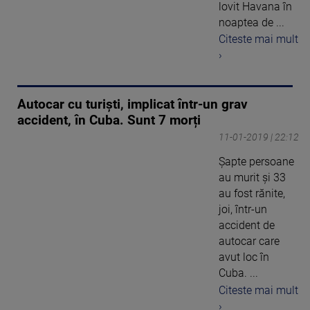
lovit Havana în
noaptea de ...
Citeste mai mult
›
Autocar cu turiști, implicat într-un grav
accident, în Cuba. Sunt 7 morți
11-01-2019 | 22:12
Șapte persoane
au murit și 33
au fost rănite,
joi, într-un
accident de
autocar care
avut loc în
Cuba. ...
Citeste mai mult
›