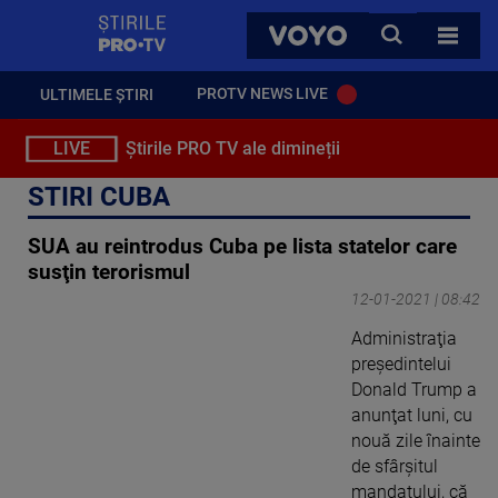
StirilePROTV
CAUTA
VOYO
TOATE 
PROTV NEWS LIVE
ULTIMELE ȘTIRI
LIVE
Știrile PRO TV ale dimineții
STIRI CUBA
SUA au reintrodus Cuba pe lista statelor care
susţin terorismul
12-01-2021 | 08:42
Administraţia
preşedintelui
Donald Trump a
anunţat luni, cu
nouă zile înainte
de sfârşitul
mandatului, că