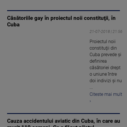
Căsătoriile gay în proiectul noii constituţii, în
Cuba
21-07-2018 | 21:56
Proiectul noii
constituţii din
Cuba prevede şi
definirea
căsătoriei drept
o uniune între
doi indivizi şi nu
...
Citeste mai mult
›
Cauza accidentului aviatic din Cuba, în care au