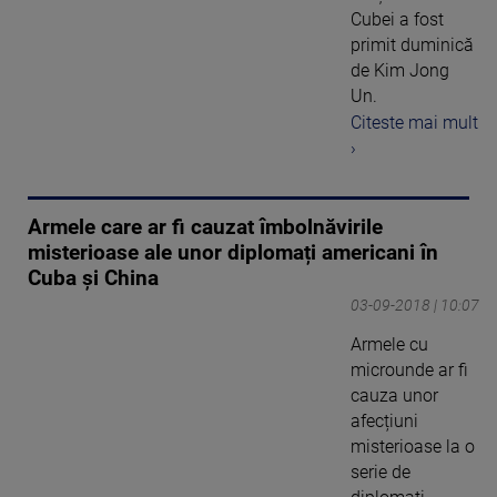
Cubei a fost
primit duminică
de Kim Jong
Un.
Citeste mai mult
›
Armele care ar fi cauzat îmbolnăvirile
misterioase ale unor diplomați americani în
Cuba și China
03-09-2018 | 10:07
Armele cu
microunde ar fi
cauza unor
afecțiuni
misterioase la o
serie de