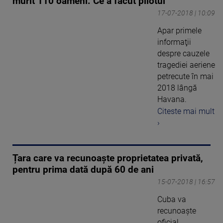
murit 110 oameni. Ce a făcut pilotul
17-07-2018 | 10:09
Apar primele
informaţii
despre cauzele
tragediei aeriene
petrecute în mai
2018 lângă
Havana.
Citeste mai mult
›
Țara care va recunoaște proprietatea privată,
pentru prima dată după 60 de ani
15-07-2018 | 16:57
Cuba va
recunoaște
oficial