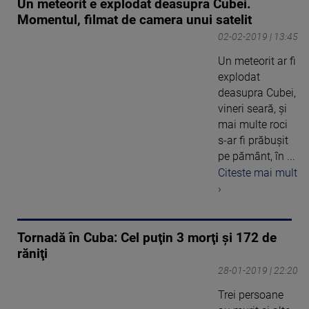
Un meteorit e explodat deasupra Cubei.
Momentul, filmat de camera unui satelit
02-02-2019 | 13:45
Un meteorit ar fi
explodat
deasupra Cubei,
vineri seară, și
mai multe roci
s-ar fi prăbușit
pe pământ, în ...
Citeste mai mult
›
Tornadă în Cuba: Cel puţin 3 morţi şi 172 de
răniţi
28-01-2019 | 22:20
Trei persoane