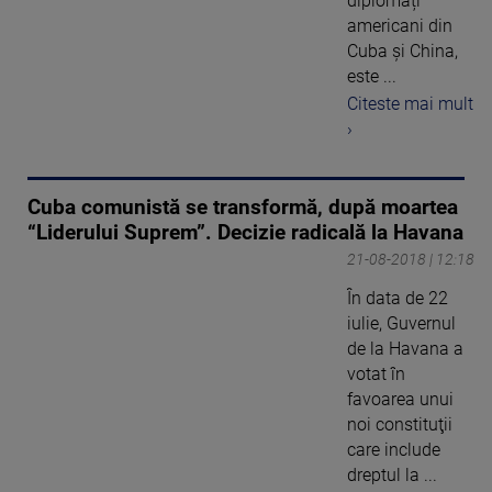
diplomați
americani din
Cuba și China,
este ...
Citeste mai mult
›
Cuba comunistă se transformă, după moartea
“Liderului Suprem”. Decizie radicală la Havana
21-08-2018 | 12:18
În data de 22
iulie, Guvernul
de la Havana a
votat în
favoarea unui
noi constituţii
care include
dreptul la ...