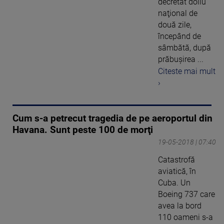
decretat doliu
naţional de
două zile,
începând de
sâmbătă, după
prăbuşirea ...
Citeste mai mult
›
Cum s-a petrecut tragedia de pe aeroportul din
Havana. Sunt peste 100 de morţi
19-05-2018 | 07:40
Catastrofă
aviatică, în
Cuba. Un
Boeing 737 care
avea la bord
110 oameni s-a