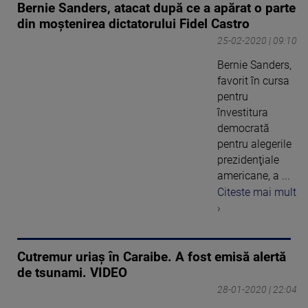
Bernie Sanders, atacat după ce a apărat o parte
din moştenirea dictatorului Fidel Castro
25-02-2020 | 09:10
Bernie Sanders,
favorit în cursa
pentru
învestitura
democrată
pentru alegerile
prezidenţiale
americane, a ...
Citeste mai mult
›
Cutremur uriaș în Caraibe. A fost emisă alertă
de tsunami. VIDEO
28-01-2020 | 22:04