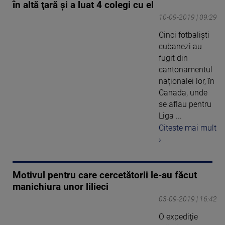
în altă ţară şi a luat 4 colegi cu el
10-09-2019 | 09:29
Cinci fotbalişti
cubanezi au
fugit din
cantonamentul
naţionalei lor, în
Canada, unde
se aflau pentru
Liga ...
Citeste mai mult
›
Motivul pentru care cercetătorii le-au făcut
manichiura unor lilieci
03-09-2019 | 16:42
O expediţie