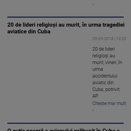
›
20 de lideri religioși au murit, în urma tragediei
aviatice din Cuba
20-05-2018 | 13:20
20 de lideri
religioși au
murit, vineri, în
urma
accidentului
aviatic din
Cuba, potrivit
AP.
Citeste mai mult
›
O cutie neagră a avionului prăbuşit în Cuba a