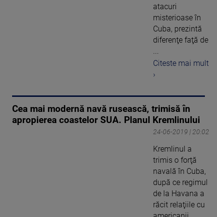
atacuri
misterioase în
Cuba, prezintă
diferenţe faţă de
...
Citeste mai mult
›
Cea mai modernă navă rusească, trimisă în
apropierea coastelor SUA. Planul Kremlinului
24-06-2019 | 20:02
Kremlinul a
trimis o forţă
navală în Cuba,
după ce regimul
de la Havana a
răcit relaţiile cu
americanii.