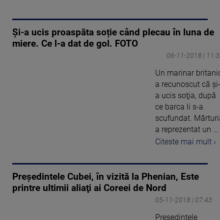
Şi-a ucis proaspăta soție când plecau în luna de
miere. Ce l-a dat de gol. FOTO
06-11-2018 | 11:
Un marinar britani
a recunoscut că şi
a ucis soţia, după
ce barca li s-a
scufundat. Mărturi
a reprezentat un ...
Citeste mai mult ›
Preşedintele Cubei, în vizită la Phenian, Este
printre ultimii aliaţi ai Coreei de Nord
05-11-2018 | 07:43
Preşedintele