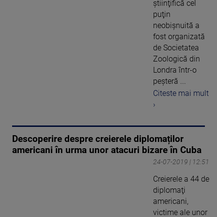
ştiinţifică cel
puţin
neobişnuită a
fost organizată
de Societatea
Zoologică din
Londra într-o
peşteră ...
Citeste mai mult
›
Descoperire despre creierele diplomaților
americani în urma unor atacuri bizare în Cuba
24-07-2019 | 12:51
Creierele a 44 de
diplomaţi
americani,
victime ale unor