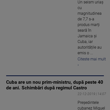
Un seism uriaș
cu
magnitudinea
de 7,7 s-a
produs marți
seară în
Jamaica și
Cuba, iar
autoritățile au
emis o ...
Citeste mai mult
›
Cuba are un nou prim-ministru, după peste 40
de ani. Schimbări după regimul Castro
22-12-2019 | 14:07
Preşedintele
cubanez Miguel