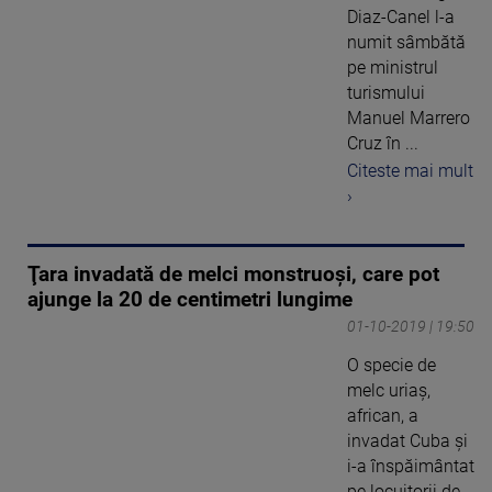
Diaz-Canel l-a
numit sâmbătă
pe ministrul
turismului
Manuel Marrero
Cruz în ...
Citeste mai mult
›
Ţara invadată de melci monstruoşi, care pot
ajunge la 20 de centimetri lungime
01-10-2019 | 19:50
O specie de
melc uriaş,
african, a
invadat Cuba şi
i-a înspăimântat
pe locuitorii de