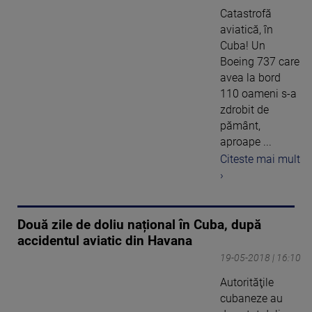
Catastrofă
aviatică, în
Cuba! Un
Boeing 737 care
avea la bord
110 oameni s-a
zdrobit de
pământ,
aproape ...
Citeste mai mult
›
Două zile de doliu național în Cuba, după
accidentul aviatic din Havana
19-05-2018 | 16:10
Autorităţile
cubaneze au