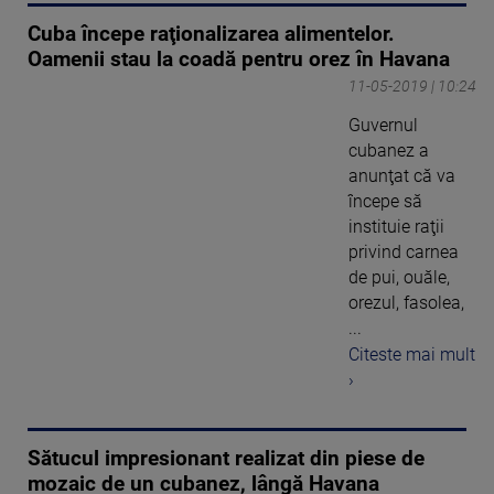
Cuba începe raţionalizarea alimentelor.
Oamenii stau la coadă pentru orez în Havana
11-05-2019 | 10:24
Guvernul
cubanez a
anunţat că va
începe să
instituie raţii
privind carnea
de pui, ouăle,
orezul, fasolea,
...
Citeste mai mult
›
Sătucul impresionant realizat din piese de
mozaic de un cubanez, lângă Havana