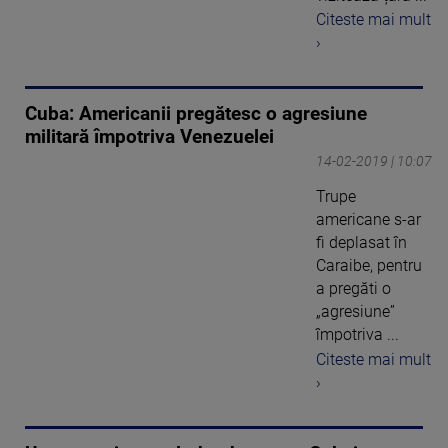
Citeste mai mult
›
Cuba: Americanii pregătesc o agresiune
militară împotriva Venezuelei
14-02-2019 | 10:07
Trupe
americane s-ar
fi deplasat în
Caraibe, pentru
a pregăti o
„agresiune”
împotriva ...
Citeste mai mult
›