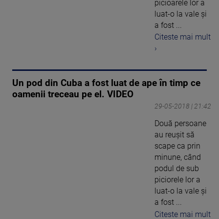
picioarele lor a
luat-o la vale şi
a fost ...
Citeste mai mult
›
Un pod din Cuba a fost luat de ape în timp ce
oamenii treceau pe el. VIDEO
29-05-2018 | 21:42
Două persoane
au reuşit să
scape ca prin
minune, când
podul de sub
piciorele lor a
luat-o la vale şi
a fost ...
Citeste mai mult