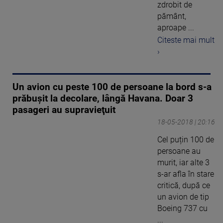
zdrobit de
pământ,
aproape ...
Citeste mai mult
›
Un avion cu peste 100 de persoane la bord s-a
prăbuşit la decolare, lângă Havana. Doar 3
pasageri au supravieţuit
18-05-2018 | 20:16
Cel puțin 100 de
persoane au
murit, iar alte 3
s-ar afla în stare
critică, după ce
un avion de tip
Boeing 737 cu
...