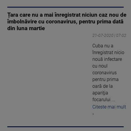
Țara care nu a mai înregistrat niciun caz nou de
îmbolnăvire cu coronavirus, pentru prima dată
din luna martie
21-07-2020 | 07:02
Cuba nu a
înregistrat nicio
nouă infectare
cu noul
coronavirus
pentru prima
oară de la
apariţia
focarului ...
Citeste mai mult
›