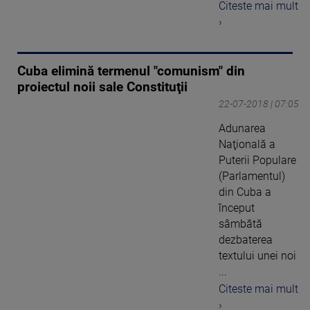
Citeste mai mult
›
Cuba elimină termenul "comunism" din
proiectul noii sale Constituţii
22-07-2018 | 07:05
Adunarea
Naţională a
Puterii Populare
(Parlamentul)
din Cuba a
început
sâmbătă
dezbaterea
textului unei noi
...
Citeste mai mult
›