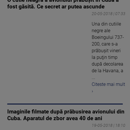
fost găsită. Ce secret ar putea ascunde
20-05-2018 | 07:33
Una din cutiile
negre ale
Boeingului 737-
200, care s-a
prăbuşit vineri
la puţin timp
după decolarea
de la Havana, a
...
Citeste mai mult
›
Imaginile filmate după prăbusirea avionului din
Cuba. Aparatul de zbor avea 40 de ani
19-05-2018 | 18:10