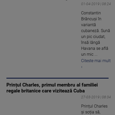
01-04-2019 | 08:24
Constantin
Brâncuşi în
variantă
cubaneză. Sună
un pic ciudat,
însă lângă
Havana se află
un mic ...
Citeste mai mult
›
Prințul Charles, primul membru al familiei
regale britanice care vizitează Cuba
27-03-2019 | 08:34
Prințul Charles
și soția să,