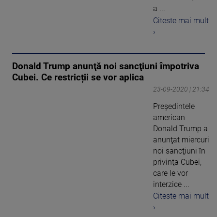
a ...
Citeste mai mult
›
Donald Trump anunţă noi sancţiuni împotriva
Cubei. Ce restricții se vor aplica
23-09-2020 | 21:34
Preşedintele
american
Donald Trump a
anunţat miercuri
noi sancţiuni în
privinţa Cubei,
care le vor
interzice ...
Citeste mai mult
›