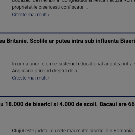
Douazeci de membri ai Congresului american acuza Roman
proprietatile bisericesti confiscate ...
Citeste mai mult ›
 Britanie. Scolile ar putea intra sub influenta Biser
In urma unor reforme, sistemul educational ar putea intra s
Anglicana primind dreptul de a ...
Citeste mai mult ›
 18.000 de biserici si 4.000 de scoli. Bacaul are 66
Clujul este judetul cu cele mai multe biserici din Romania: