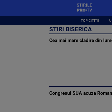
StirilePROTV
TOP CITITE
U
STIRI BISERICA
Cea mai mare cladire din lume,
Congresul SUA acuza Romania 