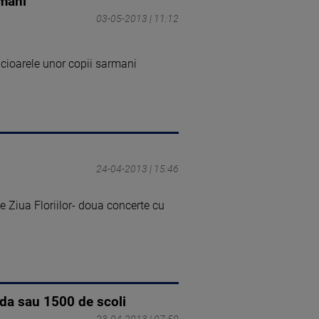
rmani
03-05-2013 | 11:12
picioarele unor copii sarmani
24-04-2013 | 15:46
e Ziua Floriilor- doua concerte cu
ada sau 1500 de scoli
23-04-2013 | 07:50