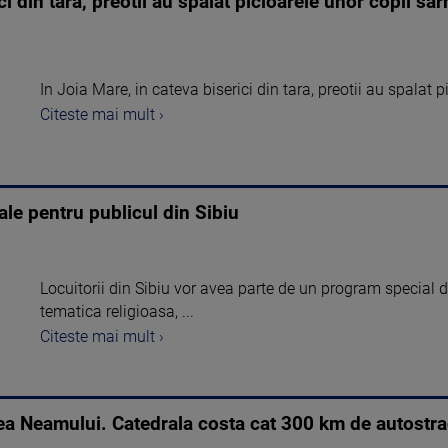
ci din tara, preotii au spalat picioarele unor copii sa
In Joia Mare, in cateva biserici din tara, preotii au spalat 
Citeste mai mult ›
le pentru publicul din Sibiu
Locuitorii din Sibiu vor avea parte de un program special d
tematica religioasa, ...
Citeste mai mult ›
ea Neamului. Catedrala costa cat 300 km de autostr