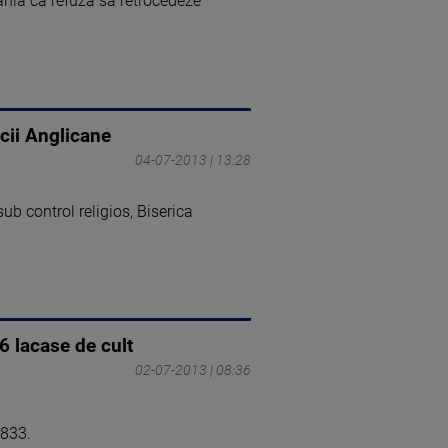
ia ca refuza sa retrocedeze
icii Anglicane
04-07-2013 | 13:28
ub control religios, Biserica
6 lacase de cult
02-07-2013 | 08:36
 833.