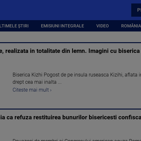
P
LTIMELE ȘTIRI
EMISIUNI INTEGRALE
VIDEO
ROMÂNIA,
 realizata in totalitate din lemn. Imagini cu biseric
Biserica Kizhi Pogost de pe insula ruseasca Kizihi, aflata i
drept cea mai inalta ...
Citeste mai mult ›
ca refuza restituirea bunurilor bisericesti confisc