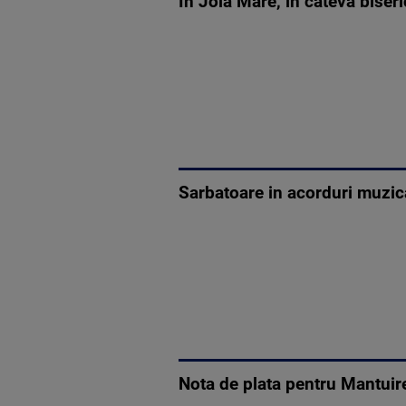
In Joia Mare, in cateva biseri
Sarbatoare in acorduri muzica
Nota de plata pentru Mantuir