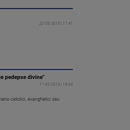
22-05-2013 | 11:41
de pedepse divine"
17-05-2013 | 19:54
mano-catolici, evanghelici sau