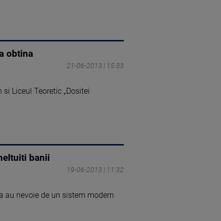
a obtina
21-06-2013 | 15:33
si Liceul Teoretic „Dositei
ltuiti banii
19-06-2013 | 11:32
 ca au nevoie de un sistem modern