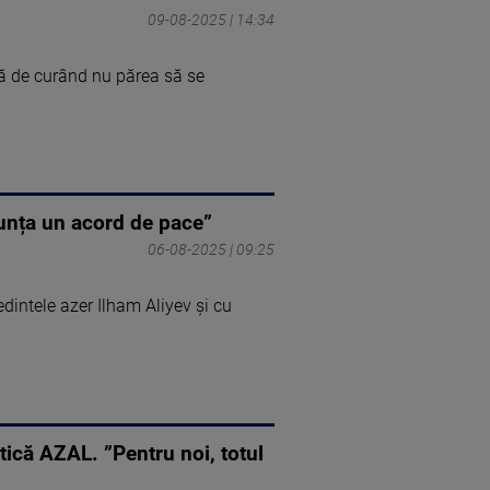
09-08-2025 | 14:34
ă de curând nu părea să se
nunța un acord de pace”
06-08-2025 | 09:25
dintele azer Ilham Aliyev și cu
tică AZAL. ”Pentru noi, totul