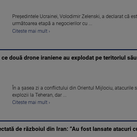
Președintele Ucrainei, Volodimir Zelenski, a declarat că es
următoarea etapă a negocierilor cu ...
Citeste mai mult ›
ce două drone iraniene au explodat pe teritoriul său
În a șasea zi a conflictului din Orientul Mijlociu, atacurile 
explozii la Teheran, dar ...
Citeste mai mult ›
fectată de războiul din Iran: ”Au fost lansate atacu