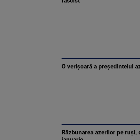
fascist”
O verișoară a președintelui az
Răzbunarea azerilor pe ruși, d
ianuarie