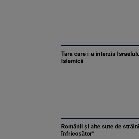
Țara care i-a interzis Israelu
Islamică
Românii și alte sute de străin
înfricoșător”