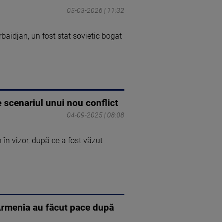
05-03-2026 | 11:32
rbaidjan, un fost stat sovietic bogat
 scenariul unui nou conflict
04-09-2025 | 08:08
 în vizor, după ce a fost văzut
 Armenia au făcut pace după