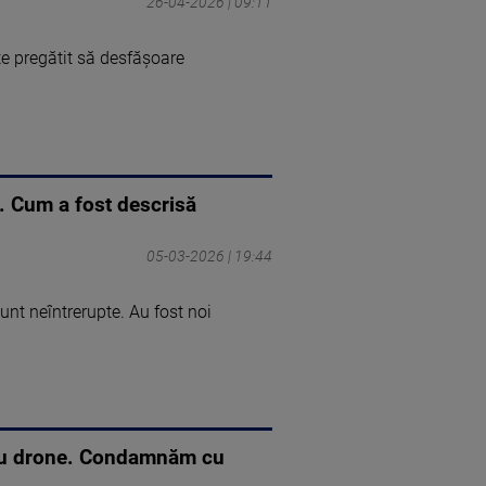
26-04-2026 | 09:11
te pregătit să desfășoare
. Cum a fost descrisă
05-03-2026 | 19:44
sunt neîntrerupte. Au fost noi
ri cu drone. Condamnăm cu