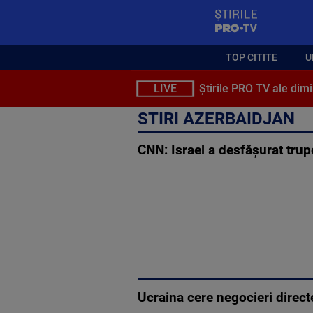
StirilePROTV
TOP CITITE
U
LIVE
Știrile PRO TV ale dimi
STIRI AZERBAIDJAN
CNN: Israel a desfășurat trup
Ucraina cere negocieri direct