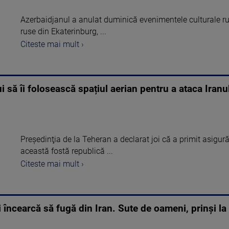
Azerbaidjanul a anulat duminică evenimentele culturale ruseș
ruse din Ekaterinburg, ...
Citeste mai mult ›
lui să îi folosească spațiul aerian pentru a ataca Iran
Preşedinţia de la Teheran a declarat joi că a primit asigur
această fostă republică ...
Citeste mai mult ›
i încearcă să fugă din Iran. Sute de oameni, prinși la 