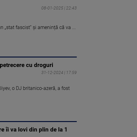
08-01-2025 | 22:43
 „stat fascist” și amenință că va ...
 petrecere cu droguri
31-12-2024 | 17:59
iyev, o DJ britanico-azeră, a fost
îi va lovi din plin de la 1