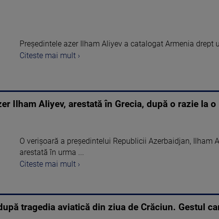
Președintele azer Ilham Aliyev a catalogat Armenia drept un
Citeste mai mult ›
er Ilham Aliyev, arestată în Grecia, după o razie la o
O verişoară a preşedintelui Republicii Azerbaidjan, Ilham Al
arestată în urma ...
Citeste mai mult ›
upă tragedia aviatică din ziua de Crăciun. Gestul care 