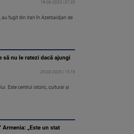
18-06-2025 | 07:33
 au fugit din Iran în Azerbaidjan de
e să nu le ratezi dacă ajungi
25-02-2025 | 15:16
 Este centrul istoric, cultural și
” Armenia: „Este un stat