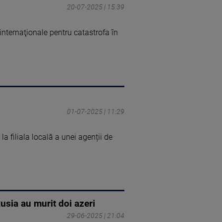
20-07-2025 | 15:39
internaţionale pentru catastrofa în
01-07-2025 | 11:29
 la filiala locală a unei agenții de
usia au murit doi azeri
29-06-2025 | 21:04