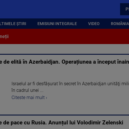
P
LTIMELE ȘTIRI
EMISIUNI INTEGRALE
VIDEO
ROMÂNIA,
neții
e de elită în Azerbaidjan. Operațiunea a început înain
Israelul ar fi desfăşurat în secret în Azerbaidjan unităţi milit
în cadrul unei ...
Citeste mai mult ›
e de pace cu Rusia. Anunțul lui Volodimir Zelenski