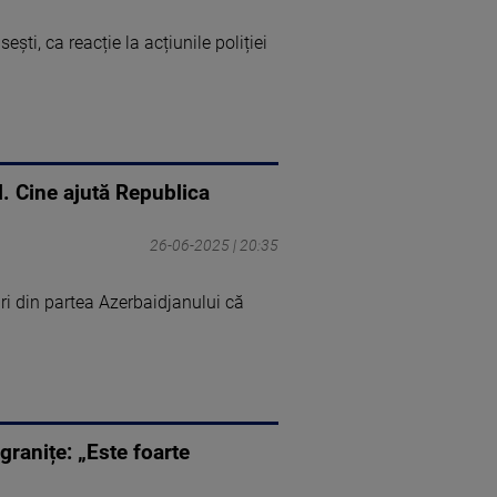
ti, ca reacție la acțiunile poliției
ul. Cine ajută Republica
26-06-2025 | 20:35
ări din partea Azerbaidjanului că
granițe: „Este foarte