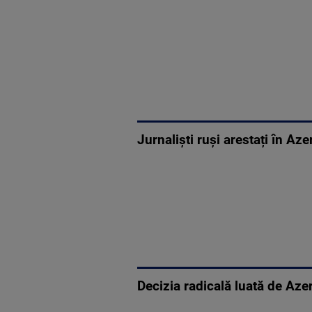
Jurnaliști ruși arestați în A
Decizia radicală luată de Aze