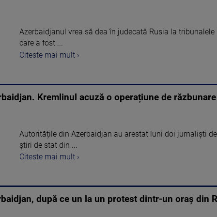
Azerbaidjanul vrea să dea în judecată Rusia la tribunalele 
care a fost ...
Citeste mai mult ›
zerbaidjan. Kremlinul acuză o operațiune de răzbunare
Autoritățile din Azerbaidjan au arestat luni doi jurnaliști de
știri de stat din ...
Citeste mai mult ›
rbaidjan, după ce un la un protest dintr-un oraș din R