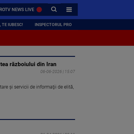
CAUTA
ROTV NEWS LIVE
TOATE CATEGORIILE
 TE IUBESC!
INSPECTORUL PRO
tea războiului din Iran
06-06-2026 | 15:07
are şi servicii de informaţii de elită,