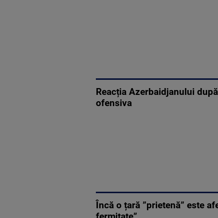
Reacția Azerbaidjanului după 
ofensiva
Încă o țară ”prietenă” este a
fermitate”