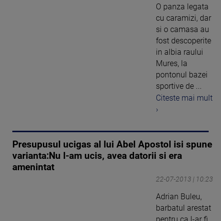
O panza legata
cu caramizi, dar
si o camasa au
fost descoperite
in albia raului
Mures, la
pontonul bazei
sportive de ...
Citeste mai mult
›
Presupusul ucigas al lui Abel Apostol isi spune
varianta:Nu l-am ucis, avea datorii si era
amenintat
22-07-2013 | 10:23
Adrian Buleu,
barbatul arestat
pentru ca l-ar fi