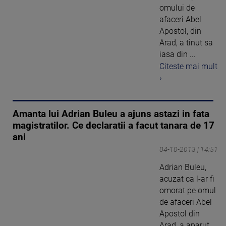
omului de
afaceri Abel
Apostol, din
Arad, a tinut sa
iasa din ...
Citeste mai mult
›
Amanta lui Adrian Buleu a ajuns astazi in fata
magistratilor. Ce declaratii a facut tanara de 17
ani
04-10-2013 | 14:51
Adrian Buleu,
acuzat ca l-ar fi
omorat pe omul
de afaceri Abel
Apostol din
Arad, a aparut