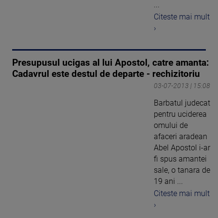
...
Citeste mai mult
›
Presupusul ucigas al lui Apostol, catre amanta:
Cadavrul este destul de departe - rechizitoriu
03-07-2013 | 15:08
Barbatul judecat
pentru uciderea
omului de
afaceri aradean
Abel Apostol i-ar
fi spus amantei
sale, o tanara de
19 ani ...
Citeste mai mult
›