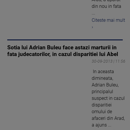
din nou in fata
...
Citeste mai mult
›
Sotia lui Adrian Buleu face astazi marturii in
fata judecatorilor, in cazul disparitiei lui Abel
30-09-2013 | 11:56
In aceasta
dimineata,
Adrian Buleu,
principalul
suspect in cazul
disparitiei
omului de
afaceri din Arad,
a ajuns ...