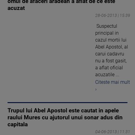
omul de afaceri aradean a aflat de ce este
acuzat
28-06-2013 | 15:39
Suspectul
principal in
cazul mortii lui
Abel Apostol, al
carui cadavru
nu a fost gasit,
a aflat oficial
acuzatile ...
Citeste mai mult
›
Trupul lui Abel Apostol este cautat in apele
raului Mures cu ajutorul unui sonar adus din
capitala
04-06-2013 | 11:31