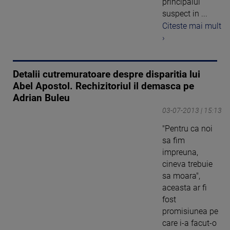
principalul
suspect in ...
Citeste mai mult
›
Detalii cutremuratoare despre disparitia lui
Abel Apostol. Rechizitoriul il demasca pe
Adrian Buleu
03-07-2013 | 15:13
"Pentru ca noi
sa fim
impreuna,
cineva trebuie
sa moara",
aceasta ar fi
fost
promisiunea pe
care i-a facut-o