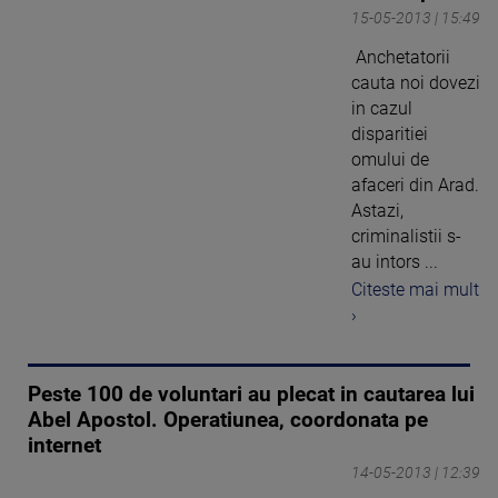
15-05-2013 | 15:49
Anchetatorii
cauta noi dovezi
in cazul
disparitiei
omului de
afaceri din Arad.
Astazi,
criminalistii s-
au intors ...
Citeste mai mult
›
Peste 100 de voluntari au plecat in cautarea lui
Abel Apostol. Operatiunea, coordonata pe
internet
14-05-2013 | 12:39