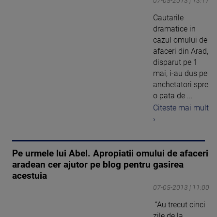
07-05-2013 | 13:17
Cautarile
dramatice in
cazul omului de
afaceri din Arad,
disparut pe 1
mai, i-au dus pe
anchetatori spre
o pata de ...
Citeste mai mult
›
Pe urmele lui Abel. Apropiatii omului de afaceri
aradean cer ajutor pe blog pentru gasirea
acestuia
07-05-2013 | 11:00
“Au trecut cinci
zile de la