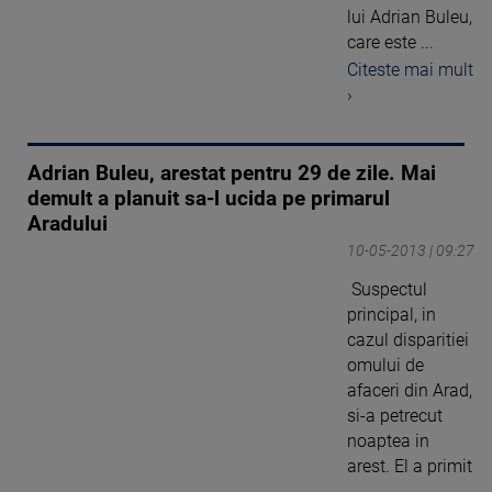
lui Adrian Buleu,
care este ...
Citeste mai mult
›
Adrian Buleu, arestat pentru 29 de zile. Mai
demult a planuit sa-l ucida pe primarul
Aradului
10-05-2013 | 09:27
Suspectul
principal, in
cazul disparitiei
omului de
afaceri din Arad,
si-a petrecut
noaptea in
arest. El a primit
...