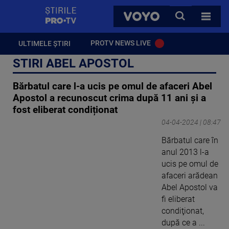
StirilePROTV
CAUTA
VOYO
TOATE 
PROTV NEWS LIVE
ULTIMELE ȘTIRI
STIRI ABEL APOSTOL
Bărbatul care l-a ucis pe omul de afaceri Abel
Apostol a recunoscut crima după 11 ani și a
fost eliberat condiționat
04-04-2024 | 08:47
Bărbatul care în
anul 2013 l-a
ucis pe omul de
afaceri arădean
Abel Apostol va
fi eliberat
condiţionat,
după ce a ...