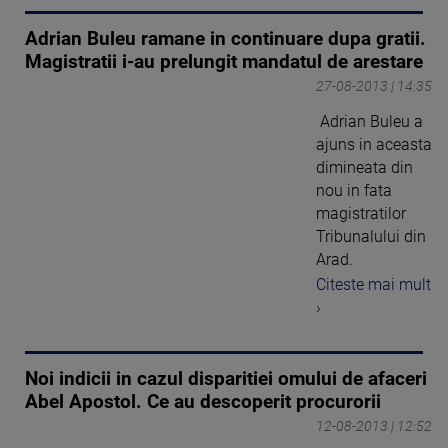
Adrian Buleu ramane in continuare dupa gratii.
Magistratii i-au prelungit mandatul de arestare
27-08-2013 | 14:35
Adrian Buleu a
ajuns in aceasta
dimineata din
nou in fata
magistratilor
Tribunalului din
Arad.
Citeste mai mult
›
Noi indicii in cazul disparitiei omului de afaceri
Abel Apostol. Ce au descoperit procurorii
12-08-2013 | 12:52