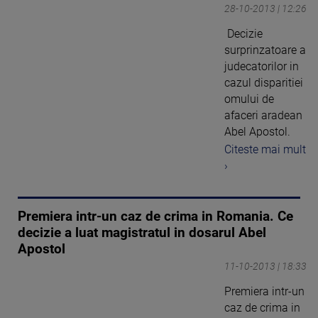
28-10-2013 | 12:26
Decizie
surprinzatoare a
judecatorilor in
cazul disparitiei
omului de
afaceri aradean
Abel Apostol.
Citeste mai mult
›
Premiera intr-un caz de crima in Romania. Ce
decizie a luat magistratul in dosarul Abel
Apostol
11-10-2013 | 18:33
Premiera intr-un
caz de crima in