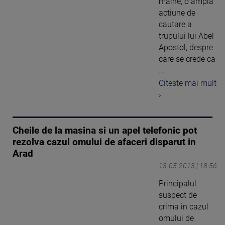
maine, o ampla
actiune de
cautare a
trupului lui Abel
Apostol, despre
care se crede ca
...
Citeste mai mult
›
Cheile de la masina si un apel telefonic pot
rezolva cazul omului de afaceri disparut in
Arad
13-05-2013 | 18:56
Principalul
suspect de
crima in cazul
omului de